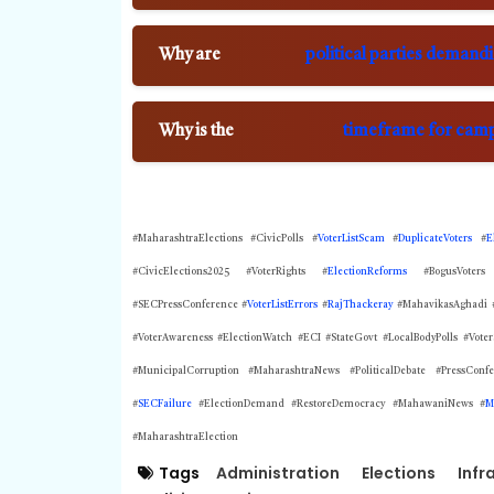
Why are
political parties demand
Why is the
timeframe for campa
#MaharashtraElections #CivicPolls #
VoterListScam
#
DuplicateVoters
#
E
#CivicElections2025 #VoterRights #
ElectionReforms
#BogusVoters
#SECPressConference #
VoterListErrors
#
RajThackeray
#MahavikasAghadi #
#VoterAwareness #ElectionWatch #ECI #StateGovt #LocalBodyPolls #VoterS
#MunicipalCorruption #MaharashtraNews #PoliticalDebate #PressConfe
#
SECFailure
#ElectionDemand #RestoreDemocracy #MahawaniNews #
M
#MaharashtraElection
Tags
Administration
Elections
Infr