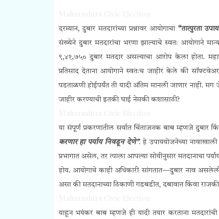
Maharashtra Civic Election
दरम्यान, दुबार मतदारांच्या प्रश्नावर आयोगाचा
“तात्पुरता उपा
संख्येने दुबार मतदारांचा भरणा झाल्याचे स्वतः आयोगाने म
९,४१,७५० दुबार मतदार असल्याचा आरोप केला होता. मह
प्रतिसाद देताना आयोगाने स्वतःच जाहीर केले की सॉफ्टवेअरमा
पडताळणी होईपर्यंत ती यादी अंतिम मानली जाणार नाही. मग ज
जाहीर करण्याची इतकी घाई नेमकी कशासाठी?
Maharashtra Civic Election
या संपूर्ण प्रकरणातील सर्वात चिंताजनक बाब म्हणजे दुबार किं
करणार हा पर्याय निवडून देणे”
. हे उपाययोजनेच्या नावाखाल
प्रभागात असेल, तर त्याला आपल्या सोयीनुसार मतदानाचा पर्या
होय. आयोगाचे काही अधिकारी सांगतात—दुबार नाव असलेली व्य
असा की मतदानाच्या ठिकाणी गडबडीत, दबावात किंवा राजकीय
Maharashtra Civic Election
याहून भयंकर बाब म्हणजे ही यादी तयार करताना मतदारांची