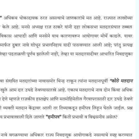
य”
अधिकच धोकादायक ठरत असल्याचे जाणकारांचे मत आहे. राज्यात लाखोंच्या
ान्य केले आहे. मनसे अध्यक्ष राज ठाकरे यांनी दहा लोकसभा मतदारसंघात तब्बल
ाविकास आघाडी आणि मनसेने याच कारणावरून आयोगावर मोर्चे काढले. यावर
र्फत दुबार नावे शोधून प्रभागनिहाय यादी पाठवण्यात आली आहे; परंतु प्रत्यक्ष
ेव्हा पडताळणी पूर्णच झालेली नाही, तेव्हा या मतदारयादीवर आधारित निवडणुका
वा संशयित मतदारांच्या नावासमोर चिन्ह टाकून त्यांना मतदानापूर्वी
“कोठे मतदान
ी खुले आम दार उघडे ठेवण्यासारखे आहे. एकाच मतदाराचे नाव दोन किंवा अधिक
य देणे म्हणजे राजकीय हस्तक्षेप आणि मतमोहिमेतील गैरवापरासाठी दार उघडे ठेवणे
क्ती मतदान केंद्रावर आली तर तिच्याकडून हमीपत्र लिहून घेतले जाईल. प्रश्न
 प्रभावाखाली दिले जाणारे
“हमीपत्र”
किती प्रभावी व विश्वसनीय असेल?
 नावे वगळण्याचा अधिकार राज्य निवडणूक आयोगाकडे नसल्याचे स्पष्ट करण्यात