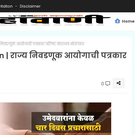
tation
Disclaimer
Home
निवडणूक आयोगाची पत्रकार परिषद वादाच्या भोवऱ्यात
n | राज्य निवडणूक आयोगाची पत्रकार
0