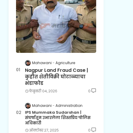
Mahawani
Agriculture
Nagpur Land Fraud Case |
कुहीत शेतीविक्री घोटाळ्याचा
भंडाफोड
फेब्रुवारी ०४, २०२६
0
Mahawani
Administration
IPS Mummaka Sudarshan |
संघर्षातून उभारलेला शिस्तप्रिय पोलिस
अधिकारी
ऑक्टोबर २७, २०२५
0