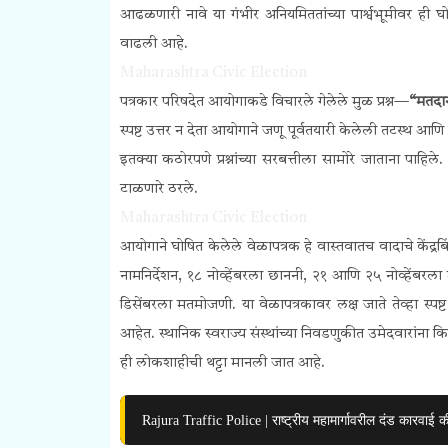
आढळणारी नावे या गंभीर अनियमिततांच्या पार्श्वभूमीवर ही 
वाढली आहे.
Maharashtra Civic Election
पत्रकार परिषदेत आयोगाकडे विचारले गेलेले मुळ प्रश्न—
“मतदान
स्पष्ट उत्तर न देता आयोगाने जणू पूर्वतयारी केलेली तटस्थ आ
इतक्या कठोरपणे प्रश्नांच्या सरबत्तीला सामोरे जाताना पा
टाळणारे ठरले.
Maharashtra Civic Election
आयोगाने घोषित केलेले वेळापत्रक हे वास्तवातच वादाचे केंद्रब
नामनिर्देशन, १८ नोव्हेंबरला छाननी, २१ आणि २५ नोव्हेंबरल
डिसेंबरला मतमोजणी. या वेळापत्रकावर लक्ष जाते तेव्हा स्पष
आहेत. स्थानिक स्वराज्य संस्थांच्या निवडणुकीत उमेदवारां
ही लोकशाहीची थट्टा मानली जात आहे.
Rajura Traffic Police | राष्ट्रीय महामार्गावरील दंड कारवाई क