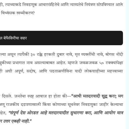
ी, त्याच्याकडे निवडणूक आचारसंहितेचे आणि न्याय्यतेचे नियंत्रण सोपविण्यात आले
चे विध्वंसक खच्चीकरण?
तील बेफिकिरीचा कहर
सून त्यापैकी ३० टक्के हरकती दुबार नावे, मृत व्यक्तींची नावे, बोगस नोंदी
के चुकीच्या प्रभागात नाव असल्याबाबत आहेत. म्हणजे जवळजवळ ५० टक्क्यांपेक्षा
ी अशी अपूर्ण, सदोष, आणि पडताळणीविना यादी लोकशाहीच्या महत्त्वाच्या
े दिसले. जनतेचा स्पष्ट आवाज हा होता की—
“आधी मतदारयादी शुद्ध करा; मग
न जणू राजकीय दडपणाखाली किंवा कोणाच्या सूचनेवर निवडणुका जाहीर केल्याचा
आहेत,
“संपूर्ण देश ओरडत आहे मतदारयादीत सुधारणा करा, आणि आयोग मात्र
र उत्तर एकही नाही.”