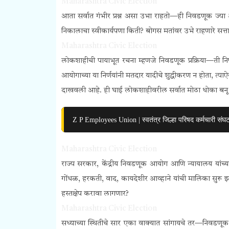
Maharashtra Civic Election
आता सर्वात गंभीर प्रश्न असा उभा राहतो—ही निवडणूक ज्य
निकालाचा स्वीकार्यपणा किती? बोगस मतांवर उभे राहणारे सत्ता
Maharashtra Civic Election
लोकशाहीची पायाभूत रचना म्हणजे निवडणूक प्रक्रिया—ती नि
आयोगाच्या या निर्णयांनी मतदार यादीचे शुद्धीकरण न होता, त
दाखवली आहे. ही घाई लोकशाहीवरील सर्वात मोठा धोका बनू
Z P Employees Union | स्वतंत्र जिल्हा परिषद कर्मचारी संघ
Maharashtra Civic Election
राज्य सरकार, केंद्रीय निवडणूक आयोग आणि न्यायालय यांच
गोंधळ, हरकती, वाद, कायदेशीर आव्हाने यांची मालिका सुर
हस्तक्षेप करावा लागणार?
Maharashtra Civic Election
सध्याच्या स्थितीचे सार एका वाक्यात सांगायचे तर—निवडणूक