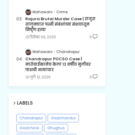
Mahawani
Crime
Rajura Brutal Murder Case | राजुरा
तालुक्यात पत्नी संबंधांच्या संशयातून
निर्घृण हत्या
डिसेंबर ०६, २०२५
0
Mahawani
Chandrapur
Chandrapur POCSO Case |
नातेवाईकानेच केला १३ वर्षीय मुलीवर
पाशवी अत्याचार
जुलै १२, २०२६
0
LABELS
Chandrapur
Gadchandur
Gadchiroli
Ghughus