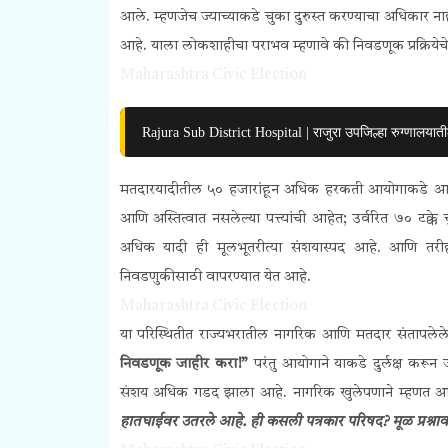
आले. म्हणजेच ज्याच्याकडे चुका दुरुस्त करण्याचा अधिकार नाह
आहे. याला लोकशाहीचा पराभव म्हणावे की निवडणूक प्रक्रिये
Maharashtra Civic Election
Rajura Sub District Hospital | राजुरा उपजिल्हा रुग्णालया
मतदारयादीतील ५० हजारांहून अधिक हरकती आयोगाकडे आल्या अ
आणि अस्तित्वात नसलेल्या पत्त्यांची आहेत; उर्वरित ७० टक्
अधिक यादी ही मूलभूतरीत्या संशयास्पद आहे. आणि तरीह
निवडणुकीसाठी वापरण्यात येत आहे.
Maharashtra Civic Election
या परिस्थितीत राज्यभरातील नागरिक आणि मतदार संतापलेल
निवडणूक जाहीर करा!”
परंतु आयोगाने याकडे दुर्लक्ष करू
संशय अधिक गडद झाला आहे. नागरिक खुलेपणाने म्हणत 
हातघाईवर उतरले आहे. ही कसली पत्रकार परिषद? मूळ प्रश्नाव