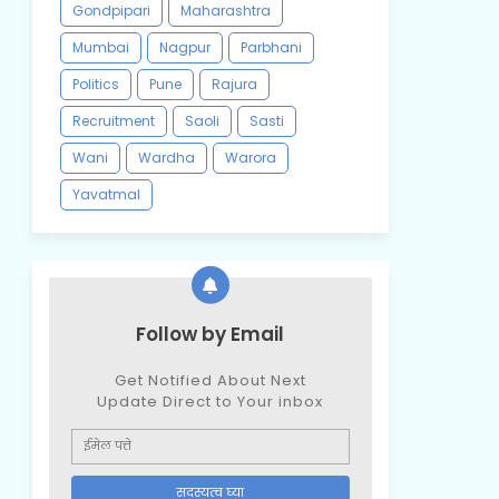
Gondpipari
Maharashtra
Mumbai
Nagpur
Parbhani
Politics
Pune
Rajura
Recruitment
Saoli
Sasti
Wani
Wardha
Warora
Yavatmal
Follow by Email
Get Notified About Next
Update Direct to Your inbox