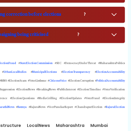
ing correction before elections
?
igning being criticised
?
lectionFraud
#
StateElectionCommission
#SEC #DemocracyUnderThreat #MaharashtraPolitics
 #
UrbanLocalBodies
#
MunicipalElections
#
ElectionTransparency
#
ElectionAccountability
MNS #ElectionScam #VoterListIssue #
CitizensVoice
#ElectionCorruption #
PoliticalAccountability
uppression #ElectionNews #BreakingNews #PublicInterest #ElectionTimeline #VoterVerification
rence #ElectionQuestions #MediaGrilling #ElectionUpdates #VoterFraud #ElectionIntegrity
arathiNews
#
Batmya
#RajuraNews #VeerPunekarReport #ChandrapurElection #
RajuraElection
astructure
LocalNews
Maharashtra
Mumbai