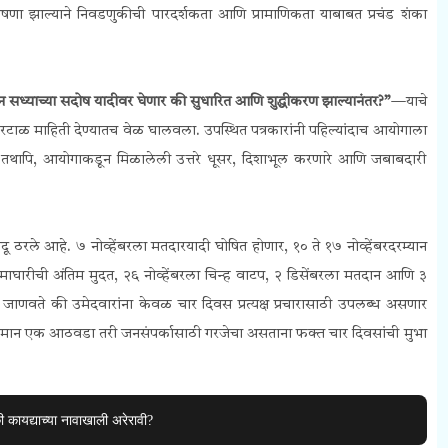
घोषणा झाल्याने निवडणुकीची पारदर्शकता आणि प्रामाणिकता याबाबत प्रचंड शंका
 सध्याच्या सदोष यादीवर घेणार की सुधारित आणि शुद्धीकरण झाल्यानंतर?”
—याचे
णि रटाळ माहिती देण्यातच वेळ घालवला. उपस्थित पत्रकारांनी पहिल्यांदाच आयोगाला
हिले. तथापि, आयोगाकडून मिळालेली उत्तरे धूसर, दिशाभूल करणारे आणि जबाबदारी
िंदू ठरले आहे. ७ नोव्हेंबरला मतदारयादी घोषित होणार, १० ते १७ नोव्हेंबरदरम्यान
ा माघारीची अंतिम मुदत, २६ नोव्हेंबरला चिन्ह वाटप, २ डिसेंबरला मतदान आणि ३
्ट जाणवते की उमेदवारांना केवळ चार दिवस प्रत्यक्ष प्रचारासाठी उपलब्ध असणार
ना किमान एक आठवडा तरी जनसंपर्कासाठी गरजेचा असताना फक्त चार दिवसांची मुभा
ी कायद्याच्या नावाखाली अरेरावी?