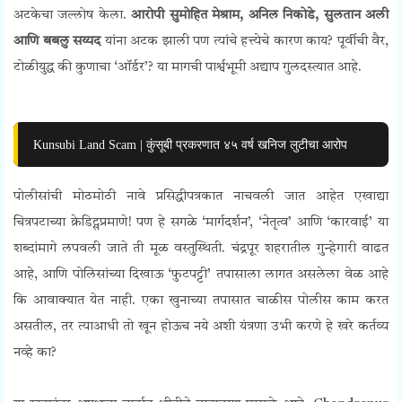
अटकेचा जल्लोष केला.
आरोपी सुमोहित मेश्राम, अनिल निकोडे, सुलतान अली
आणि बबलु सय्यद
यांना अटक झाली पण त्यांचे हत्त्येचे कारण काय? पूर्वीची वैर,
टोळीयुद्ध की कुणाचा ‘ऑर्डर’? या मागची पार्श्वभूमी अद्याप गुलदस्त्यात आहे.
Kunsubi Land Scam | कुंसूबी प्रकरणात ४५ वर्ष खनिज लुटीचा आरोप
पोलीसांची मोठमोठी नावे प्रसिद्धीपत्रकात नाचवली जात आहेत एखाद्या
चित्रपटाच्या क्रेडिट्सप्रमाणे! पण हे सगळे ‘मार्गदर्शन’, ‘नेतृत्व’ आणि ‘कारवाई’ या
शब्दांमागे लपवली जाते ती मूळ वस्तुस्थिती. चंद्रपूर शहरातील गुन्हेगारी वाढत
आहे, आणि पोलिसांच्या दिखाऊ ‘फुटपट्टी’ तपासाला लागत असलेला वेळ आहे
कि आवाक्यात येत नाही. एका खुनाच्या तपासात चाळीस पोलीस काम करत
असतील, तर त्याआधी तो खून होऊच नये अशी यंत्रणा उभी करणे हे खरे कर्तव्य
नव्हे का?