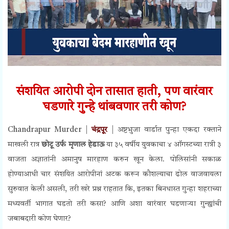
संशयित
आरोपी
दोन तासात हाती, पण वारंवार
घडणारे गुन्हे थांबवणार तरी
कोण
?
Chandrapur Murder |
चंद्रपूर
|
अष्टभुजा वार्डात पुन्हा एकदा रक्ताने
माखली रात्र
छोटू उर्फ मृणाल हेडाऊ
या ३५ वर्षीय युवकाचा ४ ऑगस्टच्या रात्री ३
वाजता अज्ञातांनी अमानुष मारहाण करुन खून केला. पोलिसांनी सकाळ
होण्याआधी चार संशयित आरोपीनां अटक करून कौशल्याचा ढोल वाजवायला
सुरुवात केली असली, तरी खरे प्रश्न राहतात कि, इतका बिनधास्त गुन्हा शहराच्या
मध्यवर्ती भागात घडतो तरी कसा? आणि अशा वारंवार घडणाऱ्या गुन्ह्यांची
जबाबदारी कोण घेणार?