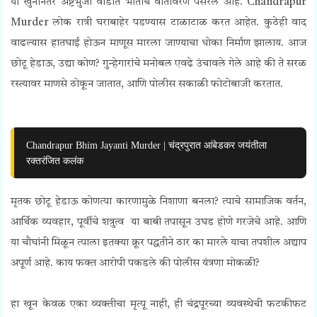
या खुनानंतर अष्टभुजा वार्डात भीतीचे वातावरण पसरले आहे.
Chandrapur
Murder
लोक रात्री घराबाहेर पडण्यास टाळाटाळ करत आहेत. कुठेही वाद
वाढल्यास हातघाई होऊन माणूस मारला जाण्याचा धोका निर्माण झालाय. आज
छोटू हेडाऊ, उद्या कोण? गुन्हेगारांचे मनोबल एवढे उंचावले गेले आहे की ते सरळ
रस्त्यावर माणसे ठोकून जातात, आणि पोलीस सकाळी फोटोबाजी करतात.
Chandrapur Bhim Jayanti Murder | चंद्रपुरात आंबेडकर जयंतीला
रक्तरंजित कलंक
मृतक छोटू हेडाऊ कोणत्या कारणामुळे निशाणा बनला? त्याचे सामाजिक वर्तन,
आर्थिक व्यवहार, पूर्वीचे शत्रुत्व या बाबी तपासून उघड होणे गरजेचे आहे. आणि
या चौघांनी मिळून त्याला इतक्या क्रूर पद्धतीने ठार का मारले याचा तपशील अद्याप
अपूर्ण आहे. काय फक्त आरोपी पकडले की पोलीस यंत्रणा मोकळी?
हा खून केवळ एका व्यक्तीचा मृत्यू नाही, ही चंद्रपूरच्या व्यवस्थेची फटकीफट