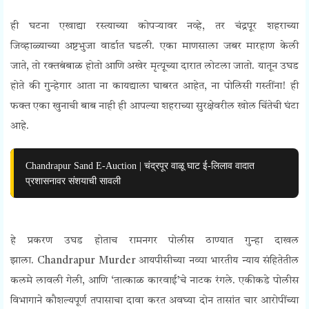
ही घटना एखाद्या रस्त्याच्या कोपऱ्यावर नव्हे, तर चंद्रपूर शहराच्या
जिव्हाळ्याच्या
अष्टभुजा वार्डात
घडली. एका माणसाला जबर मारहाण केली
जाते, तो रक्तबंबाळ होतो आणि अखेर मृत्यूच्या दारात लोटला जातो. यातून उघड
होते की गुन्हेगार आता ना कायद्याला घाबरत आहेत, ना पोलिसी गस्तींना! ही
फक्त एका खुनाची बाब नाही ही आपल्या शहराच्या सुरक्षेवरील खोल चिंतेची घंटा
आहे.
Chandrapur Sand E-Auction | चंद्रपूर वाळू घाट ई-लिलाव वादात
प्रशासनावर संशयाची सावली
हे प्रकरण उघड होताच रामनगर पोलीस ठाण्यात गुन्हा दाखल
झाला.
Chandrapur Murder
आयपीसीच्या नव्या भारतीय न्याय संहितेतील
कलमे लावली गेली, आणि ‘तात्काळ कारवाई’चे नाटक रंगले. एकीकडे पोलीस
विभागाने कौशल्यपूर्ण तपासाचा दावा करत अवघ्या दोन तासांत चार आरोपींच्या