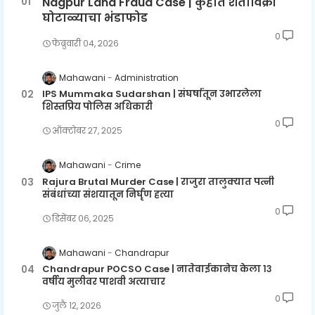
Nagpur Land Fraud Case | कुहीत शेतीविक्री
घोटाळ्याचा भंडाफोड
0
फेब्रुवारी ०४, २०२६
Mahawani
Administration
IPS Mummaka Sudarshan | संघर्षातून उभारलेला
शिस्तप्रिय पोलिस अधिकारी
0
ऑक्टोबर २७, २०२५
Mahawani
Crime
Rajura Brutal Murder Case | राजुरा तालुक्यात पत्नी
संबंधांच्या संशयातून निर्घृण हत्या
0
डिसेंबर ०६, २०२५
Mahawani
Chandrapur
Chandrapur POCSO Case | नातेवाईकानेच केला १३
वर्षीय मुलीवर पाशवी अत्याचार
0
जुलै १२, २०२६