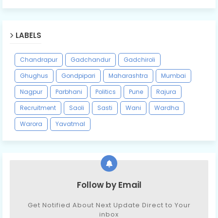
LABELS
Chandrapur
Gadchandur
Gadchiroli
Ghughus
Gondpipari
Maharashtra
Mumbai
Nagpur
Parbhani
Politics
Pune
Rajura
Recruitment
Saoli
Sasti
Wani
Wardha
Warora
Yavatmal
Follow by Email
Get Notified About Next Update Direct to Your
inbox