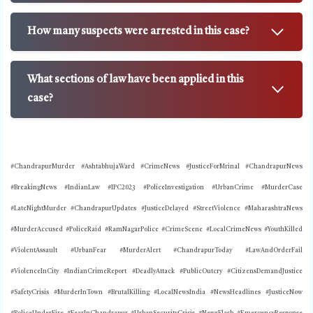
How many suspects were arrested in this case?
What sections of law have been applied in this
case?
#ChandrapurMurder #AshtabhujaWard #CrimeNews #JusticeForMrinal #ChandrapurNews
#BreakingNews #IndianLaw #IPC2023 #PoliceInvestigation #UrbanCrime #MurderCase
#LateNightMurder #ChandrapurUpdates #JusticeDelayed #StreetViolence #MaharashtraNews
#MurderAccused #PoliceRaid #RamNagarPolice #CrimeScene #LocalCrimeNews #YouthKilled
#ViolentAssault #UrbanFear #MurderAlert #ChandrapurToday #LawAndOrderFail
#ViolenceInCity #IndianCrimeReport #DeadlyAttack #PublicOutcry #CitizensDemandJustice
#SafetyCrisis #MurderInTown #BrutalKilling #LocalNewsIndia #NewsHeadlines #JusticeNow