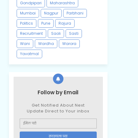
Gondpipari
Maharashtra
Mumbai
Nagpur
Parbhani
Politics
Pune
Rajura
Recruitment
Saoli
Sasti
Wani
Wardha
Warora
Yavatmal
Follow by Email
Get Notified About Next
Update Direct to Your inbox