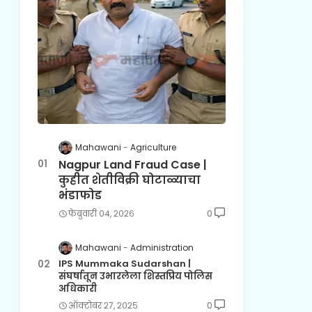
Mahawani
Agriculture
Nagpur Land Fraud Case |
कुहीत शेतीविक्री घोटाळ्याचा
भंडाफोड
फेब्रुवारी ०४, २०२६
0
Mahawani
Administration
IPS Mummaka Sudarshan |
संघर्षातून उभारलेला शिस्तप्रिय पोलिस
अधिकारी
ऑक्टोबर २७, २०२५
0