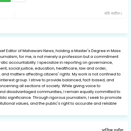
थोडे नवीन
ief Editor of Mahawani News, holding a Master's Degree in Mass
rnalism, for me, is not merely a profession but a commitment
ratic accountability. I specialize in reporting on governance,
ment, social justice, education, healthcare, law and order,
 and matters affecting citizens' rights. My work is not confined to
interest group. I strive to provide balanced, fact-based, and
erning all sections of society. While giving voice to
and disadvantaged communities, I remain equally committed to
lic significance. Through rigorous journalism, I seek to promote
tutional values, and the public's right to accurate and reliable
अधिक दर्शवा