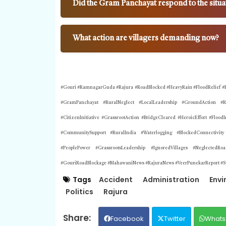
Did the Gram Panchayat respond to the situa
What action are villagers demanding now?
#
Gouri
#RamnagarGuda #Rajura #RoadBlocked #HeavyRain #FloodRelief #Br
#GramPanchayat #RuralNeglect #LocalLeadership #GroundAction #Ra
#CitizenInitiative #GrassrootAction #BridgeCleared #HeroicEffort #Floo
#CommunitySupport #RuralIndia #Waterlogging #BlockedConnectivi
#PeoplePower #GrassrootsLeadership #IgnoredVillages #NeglectedR
#GouriRoadBlockage #MahawaniNews #RajuraNews #VeerPunekarReport #S
Tags
Accident
Administration
Envi
Politics
Rajura
Facebook
Twitter
Whats