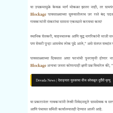
या उपक्रमामुळे केवळ मार्ग मोकळा झाला नाही, तर ग्रामप
Blockage
पावसाळ्याच्या सुरुवातीलाच जर रस्ते बंद प
गावकऱ्यांनी संकटांचा सामना एकट्याने करायचा काय?
स्थानिक शेतकरी, वाहनचालक आणि वृद्ध नागरिकांनी माजी सभाप
पण शेवटी पुन्हा आमचेच लोक पुढे आले," असे संतप्त शब्दांत एका 
पावसाळ्याच्या दिवसात अशा घटनांची पुनरावृत्ती होणा
Blockage
अन्यथा जनता कोणत्याही क्षणी प्रश्न विचारेल क
Devada News | देवाड्यात युवकाचा वीज कोसळून दुर्दैवी मृत्यू
या प्रकारानंतर गावकऱ्यांनी लेखी निवेदनाद्वारे ग्रामसेवक व 
आणि पंचायत समिती कार्यालयातही देण्यात आली आहे.