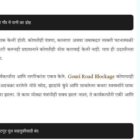
गाँव में पानी का डोह
डोळेझाक केली होती. कोणतीही यंत्रणा, कामगार अथवा जबाबदार व्यक्ती घटनास्थळी
्रारी करूनही प्रशासनाने कोणतीही ठोस कारवाई केली नाही. मात्र ही उदासीनता
ा.
यकर्त्यांना आणि नागरिकांना एकत्र केले.
Gouri Road Blockage
कोणत्याही
लावर अडथळा ठरलेले मोठे खोड, झाडांचे बुंधे आणि साचलेला कचरा स्वखर्चाने साफ
ोकळा झाला.
जे काम मोठ्या यंत्रांनीही शक्य झालं नसतं, ते कार्यकर्त्यांनी एकी आणि
पूर पूल वाहतुकीसाठी बंद