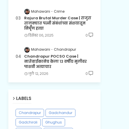
Mahawani
Crime
Rajura Brutal Murder Case | राजुरा
तालुक्यात पत्नी संबंधांच्या संशयातून
निर्घृण हत्या
डिसेंबर ०६, २०२५
0
Mahawani
Chandrapur
Chandrapur POCSO Case |
नातेवाईकानेच केला १३ वर्षीय मुलीवर
पाशवी अत्याचार
जुलै १२, २०२६
0
LABELS
Chandrapur
Gadchandur
Gadchiroli
Ghughus