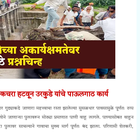
ील कचरा हटवून उरकुडे यांचे पाऊलगाठ कार्य
 गुड्याकडे जाणारा महत्त्वाचा रस्ता झालेल्या मुसळधार पावसामुळे पूर्णतः ठप्प
शेने जाणाऱ्या पुलावरून मोठ्या प्रमाणात पाणी वाहू लागले. पाण्यासोबत वाहून
ुलावर साचल्याने गावाचा मुख्य मार्ग पूर्णतः बंद झाला. परिणामी शेतकरी,