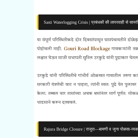
Sasti Waterlogging Crisis | प्रबंधकों की लापरवाही से सास्ती 
या संपूर्ण परिस्थितीकडे दोन दिवसांपासून ग्रामपंचायतीने 
पोहोचली नाही.
Gouri Road Blockage
गावकऱ्यांनी तक
लक्षात घेऊन माजी सभापती सुनिल उरकुडे यांनी पुढाकार घेतल
उरकुडे यांनी परिस्थितीचे गांभीर्य ओळखत गावातील तरुण कार्
सरकारी यंत्रणेची वाट न पाहता, त्यांनी स्वतः पुढे येत पु
केला. तब्बल चार तासांच्या अथक श्रमांनंतर मार्ग पूर्णतः म
धाडसाने करून दाखवलं.
Rajura Bridge Closure | राजुरा—बामणी व जुना पोळसा-व्यकट