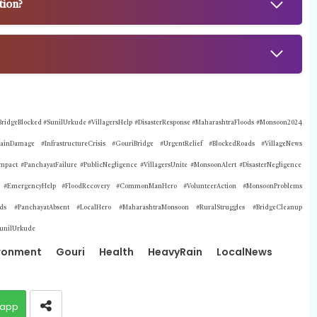
tion?
idgeBlocked #SunilUrkude #VillagersHelp #DisasterResponse #MaharashtraFloods #Monsoon2024
inDamage #InfrastructureCrisis #
Gouri
Bridge #UrgentRelief #BlockedRoads #VillageNews
dImpact #PanchayatFailure #PublicNegligence #VillagersUnite #MonsoonAlert #DisasterNegligence
ty #EmergencyHelp #FloodRecovery #CommonManHero #VolunteerAction #MonsoonProblems
oads #PanchayatAbsent #LocalHero #MaharashtraMonsoon #RuralStruggles #BridgeCleanup
unilUrkude
ronment
Gouri
Health
HeavyRain
LocalNews
app