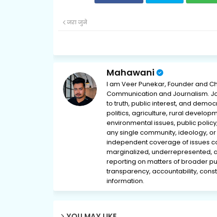
जरा जुने
Mahawani
I am Veer Punekar, Founder and Ch
Communication and Journalism. Jou
to truth, public interest, and democ
politics, agriculture, rural develop
environmental issues, public policy,
any single community, ideology, or 
independent coverage of issues conc
marginalized, underrepresented, 
reporting on matters of broader pub
transparency, accountability, consti
information.
YOU MAY LIKE