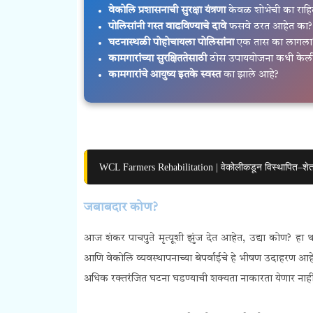
वेकोलि प्रशासनाची सुरक्षा यंत्रणा
केवळ शोभेची का राहि
पोलिसांनी गस्त वाढविण्याचे दावे
फसवे ठरत आहेत का?
घटनास्थळी पोहोचायला पोलिसांना
एक तास का लागला
कामगारांच्या सुरक्षिततेसाठी
ठोस उपाययोजना कधी केली
कामगारांचे आयुष्य इतके स्वस्त
का झाले आहे?
WCL Farmers Rehabilitation | वेकोलीकडून विस्थापित–शेतकऱ्
जबाबदार कोण?
आज शंकर पाचपुते मृत्यूशी झुंज देत आहेत, उद्या कोण? हा थर
आणि वेकोलि व्यवस्थापनाच्या बेपर्वाईचे हे भीषण उदाह
अधिक रक्तरंजित घटना घडण्याची शक्यता नाकारता येणार नाही