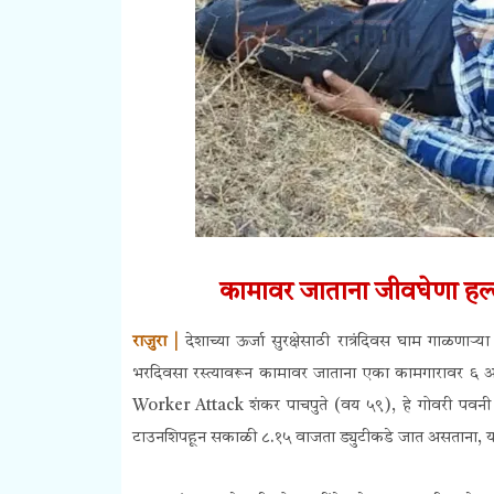
कामावर जाताना जीवघेणा हल्ल
राजुरा |
देशाच्या ऊर्जा सुरक्षेसाठी रात्रंदिवस घाम गाळ
भरदिवसा रस्त्यावरून कामावर जाताना एका कामगारावर ६ अज्ञ
Worker Attack शंकर पाचपुते (वय ५९), हे गोवरी पवनी 
टाउनशिपहून सकाळी ८.१५ वाजता ड्युटीकडे जात असताना, या ह