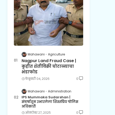
Mahawani
Agriculture
Nagpur Land Fraud Case |
कुहीत शेतीविक्री घोटाळ्याचा
भंडाफोड
फेब्रुवारी ०४, २०२६
0
Mahawani
Administration
IPS Mummaka Sudarshan |
संघर्षातून उभारलेला शिस्तप्रिय पोलिस
अधिकारी
ऑक्टोबर २७, २०२५
0