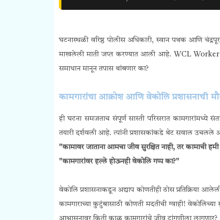
घटनास्थळी वरिष्ठ पोलीस अधिकारी, स्वान पथक आणि चंद्रपू
माखलेली माती जप्त करण्यात आली आहे. WCL Worker Atta
समाधान मानून तपास थांबणार का?
कामगारांचा आक्रोश आणि वेकोलि प्रशासनाची मौन
ही घटना समजताच संपूर्ण सास्ती परिसरात कामगारांमध्ये सं
तयारी दर्शवली आहे. त्यांनी प्रशासकांकडे थेट सवाल उचलले
"कामावर जाताना आमचा जीव सुरक्षित नाही, तर कामाची हमी
"कामगारांवर हल्ले होऊनही वेकोलि गप्प का?"
वेकोलि प्रशासनाकडून अद्याप कोणतीही ठोस प्रतिक्रिया आ
कामगाराच्या कुटुंबासाठी कोणती मदतीची ग्वाही! वेकोलिच्या 
आश्वासनावर किती काळ कामगारांचे जीव टांगणीला लागणार?