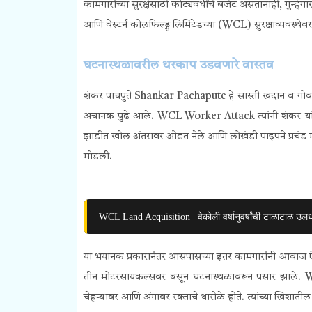
कामगारांच्या सुरक्षेसाठी कोट्यवधींचे बजेट असतानाही, गुन्हेग
आणि वेस्टर्न कोलफिल्ड्स लिमिटेडच्या (WCL) सुरक्षाव्यवस्थेवर 
घटनास्थळावरील थरकाप उडवणारे वास्तव
शंकर पाचपुते Shankar Pachapute हे सास्ती खदान व गोवर
अचानक पुढे आले. WCL Worker Attack त्यांनी शंकर यां
झाडीत खोल अंतरावर ओढत नेले आणि लोखंडी पाइपने प्रचंड मार
मोडली.
WCL Land Acquisition | वेकोली वर्षानुवर्षांची टाळाटाळ उल
या भयानक प्रकारानंतर आसपासच्या इतर कामगारांनी आवाज ऐकून
तीन मोटरसायकल्सवर बसून घटनास्थळावरून पसार झाले. WC
चेहऱ्यावर आणि अंगावर रक्ताचे थारोळे होते. त्यांच्या खिशा