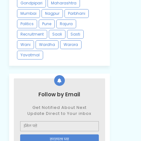
Gondpipari
Maharashtra
Mumbai
Nagpur
Parbhani
Politics
Pune
Rajura
Recruitment
Saoli
Sasti
Wani
Wardha
Warora
Yavatmal
Follow by Email
Get Notified About Next
Update Direct to Your inbox