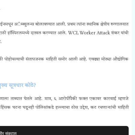
मधून अॅम्ब्युलन्स बोलावण्यात आली. प्रथम त्यांना स्थानिक क्षेत्रीय रुग्णालयात
रमधील राठी हॉस्पिटलमध्ये दाखल करण्यात आले. WCL Worker Attack शंकर यांची
े.
 पोहोचल्याची संतापजनक माहिती समोर आली आहे. एवढ्या मोठ्या औद्योगिक
्य सूत्रधार कोठे?
रुणाला ताब्यात घेतले आहे. मात्र, ६ आरोपींपैकी फक्त एकावर कारवाई म्हणजे
 हिंसक घटना घडूनही पोलिसांकडे हल्ल्याचा ठोस उद्देश, कट रचणाऱ्यांची माहिती
भीर संकटात