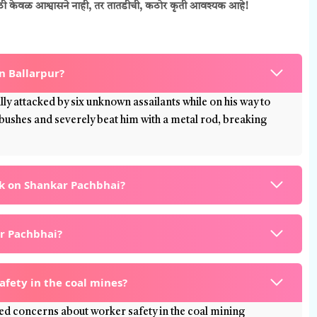
ठी केवळ आश्वासने नाही, तर तातडीची, कठोर कृती आवश्यक आहे!
 Ballarpur?
y attacked by six unknown assailants while on his way to
bushes and severely beat him with a metal rod, breaking
ck on Shankar Pachbhai?
ar Pachbhai?
safety in the coal mines?
sed concerns about worker safety in the coal mining