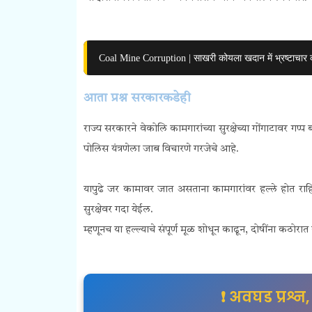
Coal Mine Corruption | साखरी कोयला खदान में भ्रष्टाचार 
आता प्रश्न सरकारकडेही
राज्य सरकारने वेकोलि कामगारांच्या सुरक्षेच्या गोंगाटावर गप्प 
पोलिस यंत्रणेला जाब विचारणे गरजेचे आहे.
यापुढे जर कामावर जात असताना कामगारांवर हल्ले होत राहि
सुरक्षेवर गदा येईल.
म्हणूनच या हल्ल्याचे संपूर्ण मूळ शोधून काढून, दोषींना कठो
❗ अवघड प्रश्न