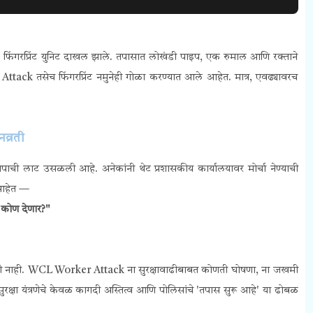
र फिंगरप्रिंट युनिट दाखल झाले. तपासात लोखंडी पाइप, एक रुमाल आणि रक्ताने
ck तसेच फिंगरप्रिंट नमुनेही गोळा करण्यात आले आहेत. मात्र, एवढ्यावरच
व्रती
तापाची लाट उसळली आहे. अनेकांनी थेट प्रशासकीय कार्यालयावर मोर्चा नेण्याची
 आहेत —
 कोण देणार?"
लेली नाही. WCL Worker Attack ना सुरक्षावाढीबाबत कोणती घोषणा, ना जखमी
सुरक्षा यंत्रणेचे केवळ कागदी अस्तित्व आणि पोलिसांचे 'तपास सुरू आहे' या ढोबळ