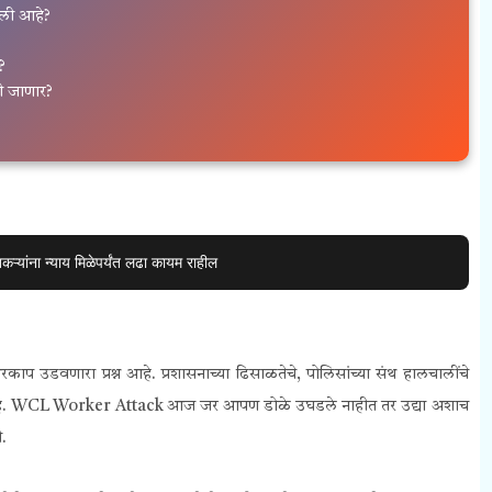
ली आहे?
?
 जाणार?
यांना न्याय मिळेपर्यंत लढा कायम राहील
काप उडवणारा प्रश्न आहे. प्रशासनाच्या ढिसाळतेचे, पोलिसांच्या संथ हालचालींचे
रण आहे. WCL Worker Attack आज जर आपण डोळे उघडले नाहीत तर उद्या अशाच
.