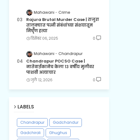
Mahawani
Crime
Rajura Brutal Murder Case | राजुरा
तालुक्यात पत्नी संबंधांच्या संशयातून
निर्घृण हत्या
डिसेंबर ०६, २०२५
0
Mahawani
Chandrapur
Chandrapur POCSO Case |
नातेवाईकानेच केला १३ वर्षीय मुलीवर
पाशवी अत्याचार
जुलै १२, २०२६
0
LABELS
Chandrapur
Gadchandur
Gadchiroli
Ghughus