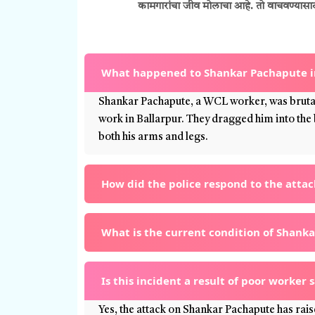
कामगारांचा जीव मोलाचा आहे. तो वाचवण्यासा
What happened to Shankar Pachapute in
Shankar Pachapute, a WCL worker, was brutall
work in Ballarpur. They dragged him into the 
both his arms and legs.
How did the police respond to the atta
What is the current condition of Shank
Is this incident a result of poor worker 
Yes, the attack on Shankar Pachapute has rai