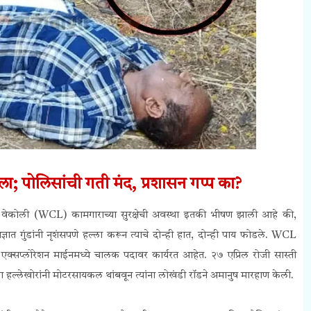
ा; पोलिसांची गती मंद, प्रशासन गप्प का?
णाऱ्या वेकोली (WCL) कामगाराच्या सुरक्षेची अवस्था इतकी भीषण झाली आहे की,
ात गुंडांनी नृशंसपणे हल्ला करून त्याचे दोन्ही हात, दोन्ही पाय फोडले. WCL
एक्सप्लोरेशन माईनमध्ये चालक पदावर कार्यरत आहेत.
२७ एप्रिल रोजी
सास्ती
ल्लेखोरांनी मोटरसायकल थांबवून त्यांना लोखंडी रॉडने अमानुष मारहाण केली.