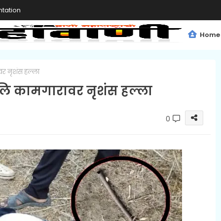
tation
Home
र नृशंस हल्ला
लि कामगारावर नृशंस हल्ला
0