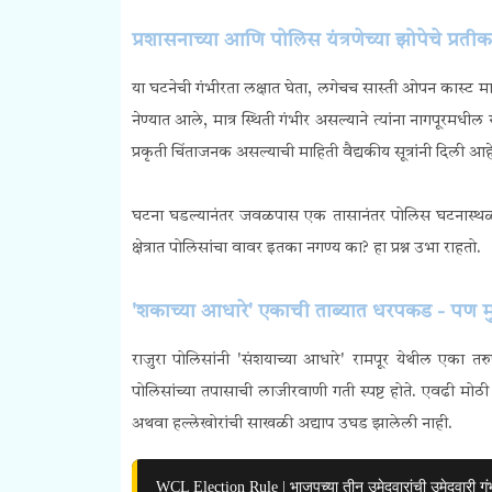
प्रशासनाच्या आणि पोलिस यंत्रणेच्या झोपेचे प्रतीक
या घटनेची गंभीरता लक्षात घेता, लगेचच सास्ती ओपन कास्ट माईन
नेण्यात आले, मात्र स्थिती गंभीर असल्याने त्यांना नागपू
प्रकृती चिंताजनक असल्याची माहिती वैद्यकीय सूत्रांनी दिली आह
घटना घडल्यानंतर जवळपास एक तासानंतर पोलिस घटनास्थळी
क्षेत्रात पोलिसांचा वावर इतका नगण्य का? हा प्रश्न उभा राहतो.
'शकाच्या आधारे' एकाची ताब्यात धरपकड - पण मुख
राजुरा पोलिसांनी 'संशयाच्या आधारे' रामपूर येथील एका त
पोलिसांच्या तपासाची लाजीरवाणी गती स्पष्ट होते. एवढी मोठी
अथवा हल्लेखोरांची साखळी अद्याप उघड झालेली नाही.
WCL Election Rule | भाजपच्या तीन उमेदवारांची उमेदवारी गं