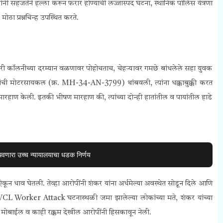
ारांनी सहजतेने हल्ला करून फरार होण्याची लज्जास्पद घटना, स्थानिक पोलिस यंत्रणा
मोठा प्रश्नचिन्ह उपस्थित करते.
ी कॉलनीच्या दरम्यान वळणावर पोहोचताच, चेहऱ्यावर गमछे बांधलेले सहा युवक
ची मोटरसायकल (क्र. MH-34-AN-3799) थांबवली, त्यांना धक्काबुक्की करत
हाण केली. इतकी भीषण मारहाण की, त्यांच्या दोन्ही हातांतील व पायांतील हाडे
थवणारा उच्च न्यायालयाचा धडक निर्णय
 धाव घेतली. तेव्हा आरोपींनी शंकर यांना अर्धमेल्या अवस्थेत सोडून दिले आणि
L Worker Attack घटनास्थळी जमा झालेल्या लोकांच्या मते, शंकर यांच्या
तील मोबाईल व काही रक्कम देखील आरोपींनी हिसकावून नेली.