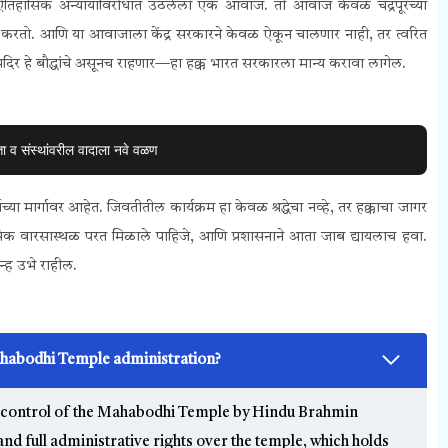
ा ऐतिहासिक अन्यायाविरोधात उठलेला एक आवाज. तो आवाज केवळ चंद्रपूरच्या
त्व करतो. आणि या आवाजाला केंद्र सरकारने केवळ ऐकून चालणार नाही, तर त्वरित
र हे बौद्धांचे असूनच राहणार—हा हक्क भारत सरकारला मान्य करावा लागेल.
ा व संस्थांवरील वादाला नवे वळण
ा मार्गावर आहेत. जिवतीतील कार्यक्रम हा केवळ श्रद्धेचा नव्हे, तर हक्काचा जागर
िक वारसास्थळ परत मिळाले पाहिजे, आणि प्रशासनाने आता जाब द्यायलाच हवा.
न्ह उभे राहील.
ahabodhi Temple administration?
ed control of the Mahabodhi Temple by Hindu Brahmin
and full administrative rights over the temple, which holds