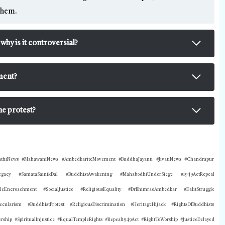
 them.
hy is it controversial?
ment?
he protest?
athiNews #MahawaniNews #AmbedkariteMovement #BuddhaJayanti #JivatiNews #Chandrapur
Legacy #SamataSainikDal #BuddhistAwakening #MahabodhiUnderSiege #1949ActRepeal
eEncroachment #SocialJustice #ReligiousEquality #DrBhimraoAmbedkar #DalitStruggle
cularism #BuddhistProtest #ReligiousDiscrimination #HeritageHijack #RightsOfBuddhists
rship #SpiritualInjustice #EqualTempleRights #Repeal1949Act #RightToWorship #JusticeDelayed