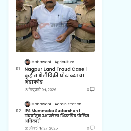
Mahawani
Agriculture
Nagpur Land Fraud Case |
कुहीत शेतीविक्री घोटाळ्याचा
भंडाफोड
फेब्रुवारी ०४, २०२६
0
Mahawani
Administration
IPS Mummaka Sudarshan |
संघर्षातून उभारलेला शिस्तप्रिय पोलिस
अधिकारी
ऑक्टोबर २७, २०२५
0