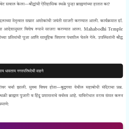
थेट सवाल केला—बौद्धांची ऐतिहासिक स्थळे पुन्हा ब्राह्मणांच्या हातात का?
च्या नेतृत्वात सम्राट अशोकांची जयंती साजरी करण्यात आली. कार्यक्रमात डॉ.
ंच्या आदेशानुसार विशेष रूपाने साजरा करण्यात आला. Mahabodhi Temple
या प्रतिमांची पूजा आणि सामूहिक त्रिशरण पंचशील घेतले गेले. उपस्थितांनी बौद्ध
वाय धावताय नगरपरिषदेची वाहने
ांवर चर्चा झाली. मुख्य विषय होता—बुद्धगया येथील महाबोधी मंदिराचा प्रश्न.
ी ब्राह्मण पुजारी व हिंदू प्रशासनाचे वर्चस्व आहे. याविरोधात ठराव संमत करून
रमाणे: