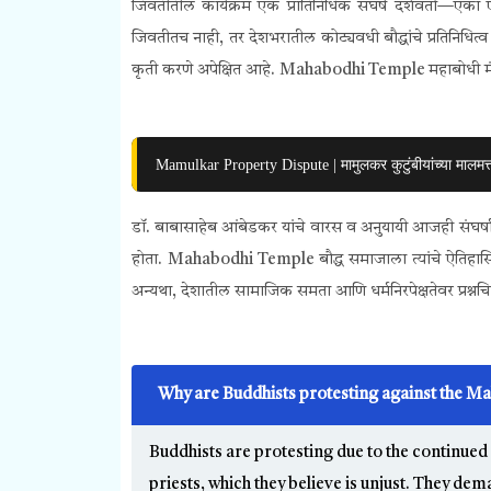
जिवतीतील कार्यक्रम एक प्रातिनिधिक संघर्ष दर्शवतो—एक
जिवतीतच नाही, तर देशभरातील कोट्यवधी बौद्धांचे प्रतिनिधि
कृती करणे अपेक्षित आहे. Mahabodhi Temple महाबोधी मंदि
Mamulkar Property Dispute | मामुलकर कुटुंबीयांच्या मालमत्त
डॉ. बाबासाहेब आंबेडकर यांचे वारस व अनुयायी आजही संघर्षाच्य
होता. Mahabodhi Temple बौद्ध समाजाला त्यांचे ऐतिहास
अन्यथा, देशातील सामाजिक समता आणि धर्मनिरपेक्षतेवर प्रश्नचि
Why are Buddhists protesting against the M
Buddhists are protesting due to the continu
priests, which they believe is unjust. They dem