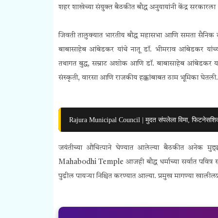
शहर शाखेच्या संयुक्त बैठकीत बौद्ध अनुयायांनी केंद्र सरकारला 
जिवती तालुक्यात भारतीय बौद्ध महासभा आणि समता सैनिक दला
बाबासाहेब आंबेडकर यांचे नातू डॉ. भीमराव आंबेडकर या
तथागत बुद्ध, सम्राट अशोक आणि डॉ. बाबासाहेब आंबेडकर यांच्
संस्कृती, वारसा आणि राजकीय हक्कांबाबत ठाम भूमिका घेतली.
Rajura Municipal Council | मुदत संपलेला विमा, फिटनेसशि
जयंतीच्या औचित्याने घेण्यात आलेल्या बैठकीत अनेक मुद्द्य
Mahabodhi Temple आजही बौद्ध धर्माच्या सर्वात पवित्र स्थळ
पुढील पायऱ्या निश्चित करण्यात आल्या. प्रमुख मागण्या खालीलप्