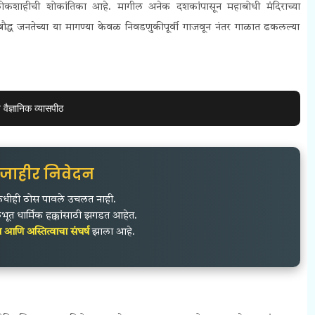
तीय लोकशाहीची शोकांतिका आहे. मागील अनेक दशकांपासून महाबोधी मंदिराच्या
ंनी बौद्ध जनतेच्या या मागण्या केवळ निवडणुकीपूर्वी गाजवून नंतर गाळात ढकलल्या
ैज्ञानिक व्यासपीठ
जाहीर निवेदन
ावर कधीही ठोस पावले उचलत नाही.
भूत धार्मिक हक्कांसाठी झगडत आहेत.
आणि अस्तित्वाचा संघर्ष
झाला आहे.