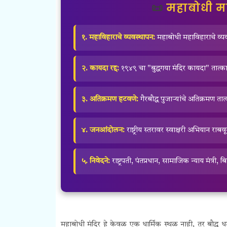
📜
महाबोधी म
१. महाविहाराचे व्यवस्थापन:
महाबोधी महाविहाराचे व्यवस्
२. कायदा रद्द:
१९४९ चा "बुद्धगया मंदिर कायदा" तात्का
३. अतिक्रमण हटवणे:
गैरबौद्ध पुजाऱ्यांचे अतिक्रमण त
४. जनआंदोलन:
राष्ट्रीय स्तरावर स्वाक्षरी अभियान राब
५. निवेदने:
राष्ट्रपती, पंतप्रधान, सामाजिक न्याय मंत्री, 
महाबोधी मंदिर हे केवळ एक धार्मिक स्थळ नाही, तर बौद्ध धर्