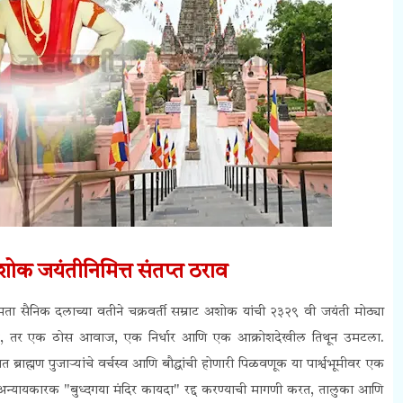
ोक जयंतीनिमित्त संतप्त ठराव
ता सैनिक दलाच्या वतीने चक्रवर्ती सम्राट अशोक यांची २३२९ वी जयंती मोठ्या
्हे, तर एक ठोस आवाज, एक निर्धार आणि एक आक्रोशदेखील तिथून उमटला.
ह्मण पुजाऱ्यांचे वर्चस्व आणि बौद्धांची होणारी पिळवणूक या पार्श्वभूमीवर एक
अन्यायकारक "बुध्दगया मंदिर कायदा" रद्द करण्याची मागणी करत, तालुका आणि