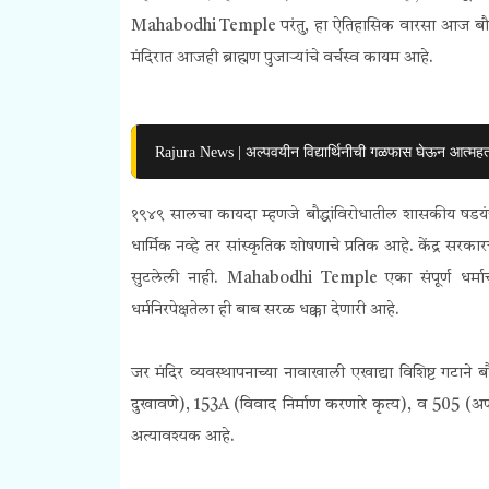
Mahabodhi Temple परंतु, हा ऐतिहासिक वारसा आज बौद्धांपा
मंदिरात आजही ब्राह्मण पुजाऱ्यांचे वर्चस्व कायम आहे.
Rajura News | अल्पवयीन विद्यार्थिनीची गळफास घेऊन आत्महत्
१९४९ सालचा कायदा म्हणजे बौद्धांविरोधातील शासकीय षडयंत्र
धार्मिक नव्हे तर सांस्कृतिक शोषणाचे प्रतिक आहे. केंद्र सर
सुटलेली नाही. Mahabodhi Temple एका संपूर्ण धर्माच्या
धर्मनिरपेक्षतेला ही बाब सरळ धक्का देणारी आहे.
जर मंदिर व्यवस्थापनाच्या नावाखाली एखाद्या विशिष्ट गटाने
दुखावणे), 153A (विवाद निर्माण करणारे कृत्य), व 505 (
अत्यावश्यक आहे.