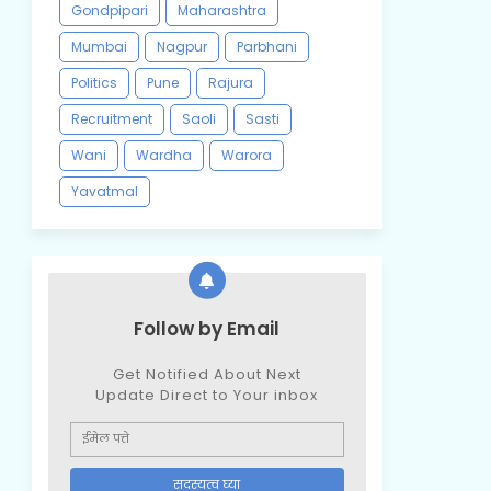
Gondpipari
Maharashtra
Mumbai
Nagpur
Parbhani
Politics
Pune
Rajura
Recruitment
Saoli
Sasti
Wani
Wardha
Warora
Yavatmal
Follow by Email
Get Notified About Next
Update Direct to Your inbox