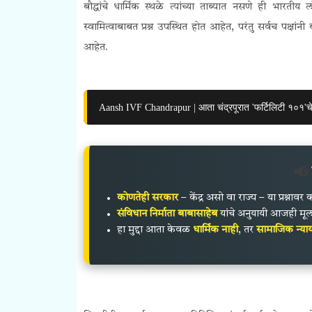
बौद्धांचे धार्मिक स्थळे त्यांच्या ताब्यात नसणे ही भार
स्वामित्वाबाबत प्रश्न उपस्थित होत आहेत, परंतु सर्वच पक्षा
आहेत.
Aansh IVF Chandrapur | आता चंद्रपूरात 'फर्टिलिटी १०१'चे व
📢
कोणतेही सरकार
– केंद्र असो वा राज्य – या प्रश्न
संविधान निर्माता बाबासाहेब
यांचे अनुयायी आजही मूल
हा मुद्दा आता केवळ
धार्मिक नाही
, तर
सामाजिक न्याय 