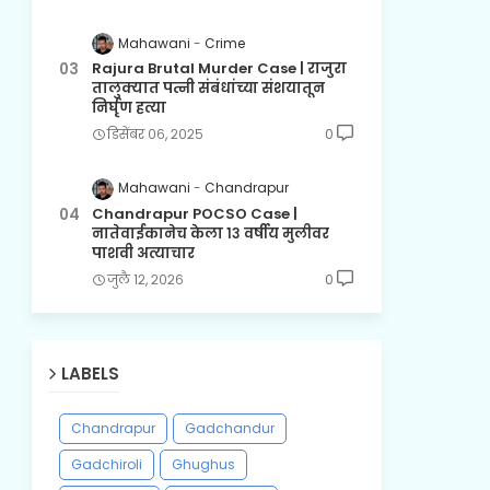
Mahawani
Crime
Rajura Brutal Murder Case | राजुरा
तालुक्यात पत्नी संबंधांच्या संशयातून
निर्घृण हत्या
डिसेंबर ०६, २०२५
0
Mahawani
Chandrapur
Chandrapur POCSO Case |
नातेवाईकानेच केला १३ वर्षीय मुलीवर
पाशवी अत्याचार
जुलै १२, २०२६
0
LABELS
Chandrapur
Gadchandur
Gadchiroli
Ghughus