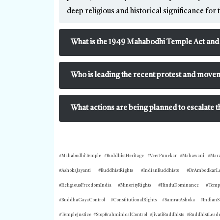
deep religious and historical significance for
What is the 1949 Mahabodhi Temple Act and w
Who is leading the recent protest and move
What actions are being planned to escalate t
#MahabodhiTemple #BuddhistHeritage #VeerPunekar #Mahawani #Mar
#AshokaJayanti #BuddhistRights #IndianBuddhists #DrAmbedkar
#ReligiousFreedomIndia #MinorityRights #HinduDominance #Templ
#BuddhaGayaControl #ConstitutionalRights #SamratAshoka #IndianSe
#TempleJustice #StopBrahminicalControl #JivatiBuddhists #BuddhistLeade