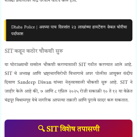
मोठ्या प्रमाणावर मद्य परवाने वाटप केले होते.
Dhaba Police | अवघ्या पाच दिवसांत २३ लाखांच्या हायटेंशन केबल चोरीचा
पर्दाफाश
SIT कडून कठोर चौकशी सुरू
या घोटाळ्याची सखोल चौकशी करण्यासाठी SIT गठीत करण्यात आले आहे.
SIT चे अध्यक्ष आणि भ्रष्टाचारविरोधी विभागाचे अपर पोलीस आयुक्त संदीप
दिवाण Sandeep Diwan यांच्या नेतृत्वाखाली चौकशी सुरू आहे. SIT ने
जाहीर केले आहे की, ७ आणि ८ एप्रिल २०२५ रोजी सकाळी १० ते १२ या वेळेत
चंद्रपूर विश्रामगृह येथे नागरिक आपल्या तक्रारी आणि पुरावे सादर करू शकतात.
🔍 SIT विशेष तपासणी