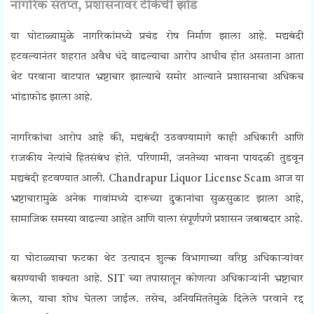
नागरिक संतप्त, प्रशासनावर टीकेची झोड
या घोटाळ्यामुळे नागरिकांमध्ये प्रचंड रोष निर्माण झाला आहे. मद्यबंदी
हटवल्यानंतर शहरात अवैध धंदे वाढल्याचा आरोप आधीच होत असताना आता
थेट परवाना वाटपात भ्रष्टाचार झाल्याचे समोर आल्याने प्रशासनाचा अधिकच
भांडाफोड झाला आहे.
नागरिकांचा आरोप आहे की, मद्यबंदी उठवण्यामागे काही अधिकारी आणि
राजकीय नेत्यांचे हितसंबंध होते. परिणामी, जनतेच्या भावना पायदळी तुडवून
मद्यबंदी हटवण्यात आली. Chandrapur Liquor License Scam आज या
भ्रष्टाचारामुळे अनेक गावांमध्ये दारूच्या दुकानांचा सुळसुळाट झाला आहे,
सामाजिक समस्या वाढल्या आहेत आणि याला संपूर्णपणे प्रशासन जबाबदार आहे.
या घोटाळ्याचा फटका थेट उत्पादन शुल्क विभागाच्या वरिष्ठ अधिकाऱ्यांवर
बसण्याची शक्यता आहे. SIT च्या तपासातून कोणत्या अधिकाऱ्यांनी भ्रष्टाचार
केला, याचा शोध घेतला जाईल. तसेच, अनियमिततेमुळे दिलेले परवाने रद्द