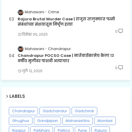
Mahawani
Crime
Rajura Brutal Murder Case | राजुरा तालुक्यात पत्नी
संबंधांच्या संशयातून निर्घृण हत्या
0
डिसेंबर ०६, २०२५
Mahawani
Chandrapur
Chandrapur POCSO Case | नातेवाईकानेच केला १३
वर्षीय मुलीवर पाशवी अत्याचार
0
जुलै १२, २०२६
LABELS
Chandrapur
Gadchandur
Gadchiroli
Ghughus
Gondpipari
Maharashtra
Mumbai
Nagpur
Parbhani
Politics
Pune
Rajura