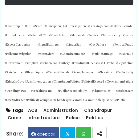
#Chandrapur #LiquorScam #Corruption #SITInvestigation #BreakingNews #PoliticalScandal
#LiquorLicense #Bribe #ACB #NewsUpdate #MaharashtraPolitics #Transparency #Justice
#ExposeCorruption #IllegalBusiness #LiquorBan #GovtFailure #PoliticalFraud
#PoliceInvestigation #ScamAlert #ChandrapurNews #PublicOutrage #TaxFraud
#GovernmentCorruption #CrimeNews #Bribery #FraudulentLicenses #SITProbe #LegalAction
#StatePolitics #IllegalLiquor #CorruptOfficials #ScamUncovered #NewsAlert #PublicSafety
#EthicsInGovt #ScamInvestigation #ChandrapurPolitics #PoliticalExposed #GovernmentFailure
#TrendingNews #BreakingScam #PublicAccountability #LiquorPolicy #ExciseScam
#LawAndOrder #PoliticalCorruption #ChandrapurScandal #ScamInIndia #JusticeForPublic
Tags
ACB
Administration
Chandrapur
Crime
Infrastructure
Police
Politics
Facebook