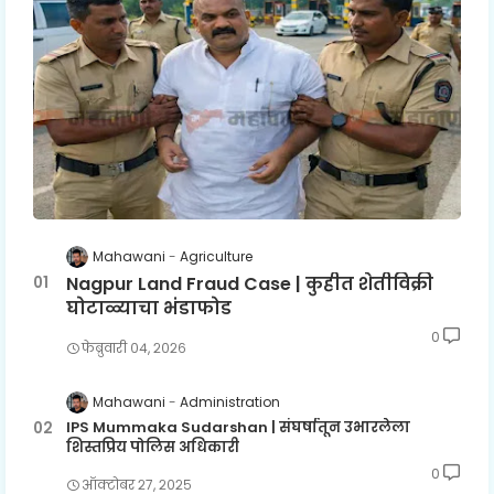
Mahawani
Agriculture
Nagpur Land Fraud Case | कुहीत शेतीविक्री
घोटाळ्याचा भंडाफोड
0
फेब्रुवारी ०४, २०२६
Mahawani
Administration
IPS Mummaka Sudarshan | संघर्षातून उभारलेला
शिस्तप्रिय पोलिस अधिकारी
0
ऑक्टोबर २७, २०२५