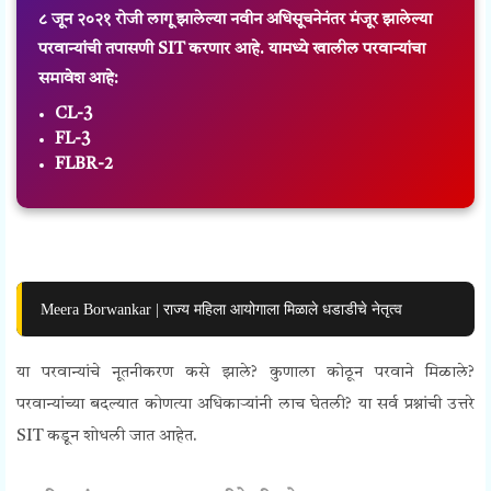
८ जून २०२१ रोजी लागू झालेल्या नवीन अधिसूचनेनंतर मंजूर झालेल्या
परवान्यांची तपासणी SIT करणार आहे. यामध्ये खालील परवान्यांचा
समावेश आहे:
CL-3
FL-3
FLBR-2
Meera Borwankar | राज्य महिला आयोगाला मिळाले धडाडीचे नेतृत्व
या परवान्यांचे नूतनीकरण कसे झाले? कुणाला कोठून परवाने मिळाले?
परवान्यांच्या बदल्यात कोणत्या अधिकार्‍यांनी लाच घेतली? या सर्व प्रश्नांची उत्तरे
SIT कडून शोधली जात आहेत.