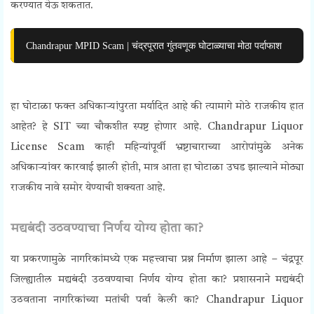
करण्यात येऊ शकतात.
Chandrapur MPID Scam | चंद्रपूरात गुंतवणूक घोटाळ्याचा मोठा पर्दाफाश
हा घोटाळा फक्त अधिकाऱ्यांपुरता मर्यादित आहे की त्यामागे मोठे राजकीय हात
आहेत? हे SIT च्या चौकशीत स्पष्ट होणार आहे. Chandrapur Liquor
License Scam काही महिन्यांपूर्वी भ्रष्टाचाराच्या आरोपांमुळे अनेक
अधिकाऱ्यांवर कारवाई झाली होती, मात्र आता हा घोटाळा उघड झाल्याने मोठ्या
राजकीय नावे समोर येण्याची शक्यता आहे.
मद्यबंदी उठवण्याचा निर्णय योग्य होता का?
या प्रकरणामुळे नागरिकांमध्ये एक महत्त्वाचा प्रश्न निर्माण झाला आहे – चंद्रपूर
जिल्ह्यातील मद्यबंदी उठवण्याचा निर्णय योग्य होता का? प्रशासनाने मद्यबंदी
उठवताना नागरिकांच्या मतांची पर्वा केली का? Chandrapur Liquor