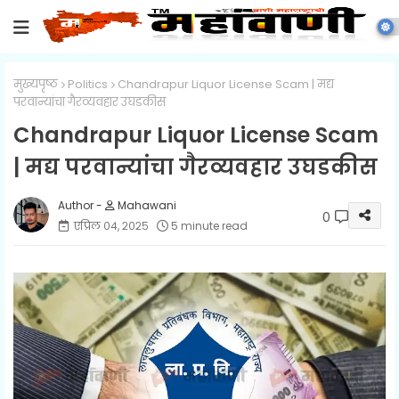
मुख्यपृष्ठ
Politics
Chandrapur Liquor License Scam | मद्य
परवान्यांचा गैरव्यवहार उघडकीस
Chandrapur Liquor License Scam
| मद्य परवान्यांचा गैरव्यवहार उघडकीस
Mahawani
0
एप्रिल ०४, २०२५
5 minute read