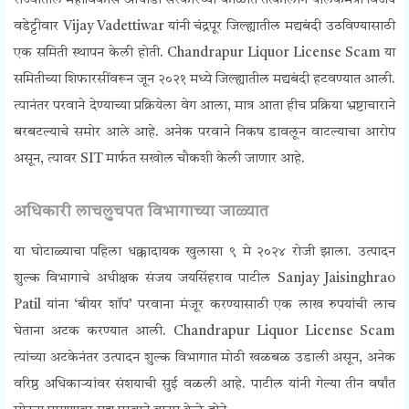
राज्यातील महाविकास आघाडी सरकारच्या काळात तत्कालीन पालकमंत्री विजय
वडेट्टीवार Vijay Vadettiwar यांनी चंद्रपूर जिल्ह्यातील मद्यबंदी उठविण्यासाठी
एक समिती स्थापन केली होती. Chandrapur Liquor License Scam या
समितीच्या शिफारसींवरून जून २०२१ मध्ये जिल्ह्यातील मद्यबंदी हटवण्यात आली.
त्यानंतर परवाने देण्याच्या प्रक्रियेला वेग आला, मात्र आता हीच प्रक्रिया भ्रष्टाचाराने
बरबटल्याचे समोर आले आहे. अनेक परवाने निकष डावलून वाटल्याचा आरोप
असून, त्यावर SIT मार्फत सखोल चौकशी केली जाणार आहे.
अधिकारी लाचलुचपत विभागाच्या जाळ्यात
या घोटाळ्याचा पहिला धक्कादायक खुलासा ९ मे २०२४ रोजी झाला. उत्पादन
शुल्क विभागाचे अधीक्षक संजय जयसिंहराव पाटील Sanjay Jaisinghrao
Patil यांना ‘बीयर शॉप’ परवाना मंजूर करण्यासाठी एक लाख रुपयांची लाच
घेताना अटक करण्यात आली. Chandrapur Liquor License Scam
त्यांच्या अटकेनंतर उत्पादन शुल्क विभागात मोठी खळबळ उडाली असून, अनेक
वरिष्ठ अधिकाऱ्यांवर संशयाची सुई वळली आहे. पाटील यांनी गेल्या तीन वर्षांत