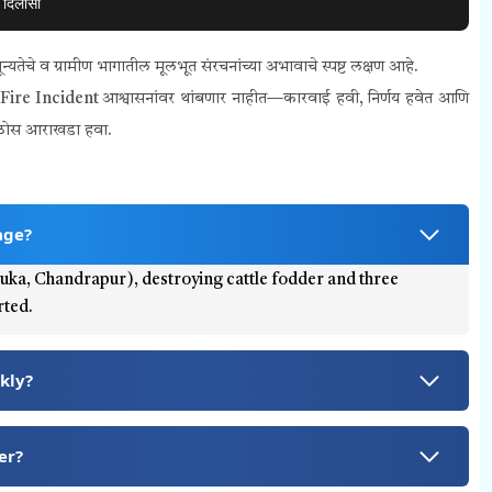
 दिलासा
तेचे व ग्रामीण भागातील मूलभूत संरचनांच्या अभावाचे स्पष्ट लक्षण आहे.
r Fire Incident आश्वासनांवर थांबणार नाहीत—कारवाई हवी, निर्णय हवेत आणि
ंचा ठोस आराखडा हवा.
age?
luka, Chandrapur), destroying cattle fodder and three
rted.
kly?
er?