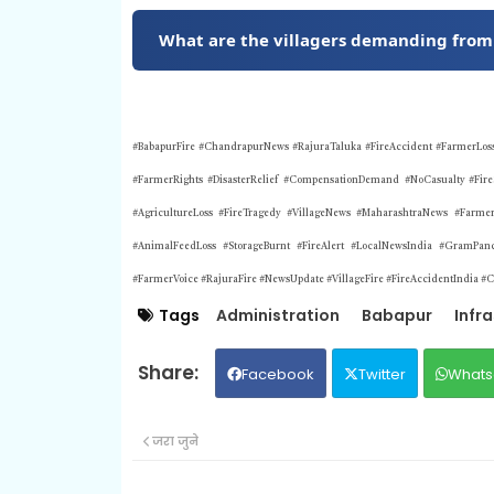
What are the villagers demanding from
#BabapurFire #ChandrapurNews #RajuraTaluka #FireAccident #FarmerLoss #
#FarmerRights #DisasterRelief #CompensationDemand #NoCasualty #Fire
#AgricultureLoss #FireTragedy #VillageNews #MaharashtraNews #Farmer
#AnimalFeedLoss #StorageBurnt #FireAlert #LocalNewsIndia #GramPan
#FarmerVoice #RajuraFire #NewsUpdate #VillageFire #FireAccidentIndia
Tags
Administration
Babapur
Infr
Facebook
Twitter
Whats
जरा जुने