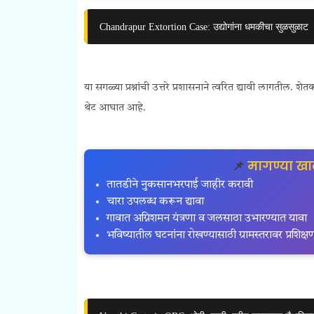
Chandrapur Extortion Case: उद्योगांना धमकीचा सुळसुळाट
या सगळ्या प्रश्नांची उत्तरे प्रशासनाने त्वरित द्यावी लागतील. 
थेट आघात आहे.
📌
मागण्या खा
तातडीने नुकसानभरपाई जाहीर करावी
चारा उपलब्ध करून द्यावा
गावात अग्निशमन यंत्रणा व जलसाठा उभारण्यात यावा
भविष्यातील घटनांना रोखण्यासाठी ग्रामस्तरावर प्रशिक