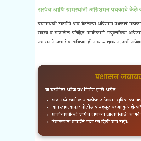
सरपंच आणि ग्रामस्थांनी अग्निशमन पथकाचे केले 
घटनास्थळी तातडीने धाव घेतलेल्या अग्निशमन पथकाचे गावकऱ
सदस्य व गावातील प्रतिष्ठित नागरिकांनी संयुक्तरित्या अग्नि
प्रशासनाने अशा सेवा भविष्यातही तत्काळ द्याव्यात, अशी अपेक्ष
प्रशासन जबाबद
या घटनेनंतर अनेक प्रश्न निर्माण झाले आहेत:
गावांमध्ये स्थानिक पातळीवर अग्निशमन सुविधा का ना
आग लागल्यानंतर पोलीस व महसूल यंत्रणा कुठे होत्या
ग्रामपंचायतीकडे आगीत होणाऱ्या जोखमीसाठी कोणती 
शेतकऱ्यांना तातडीने मदत का दिली जात नाही?