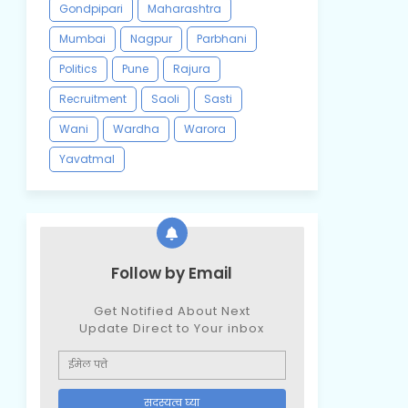
Gondpipari
Maharashtra
Mumbai
Nagpur
Parbhani
Politics
Pune
Rajura
Recruitment
Saoli
Sasti
Wani
Wardha
Warora
Yavatmal
Follow by Email
Get Notified About Next
Update Direct to Your inbox