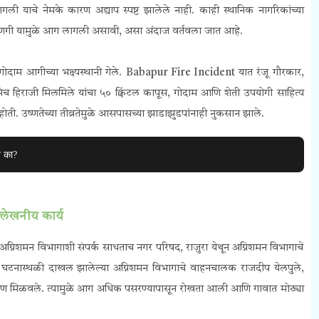
 याचे नेमके कारण अद्याप स्पष्ट झालेले नाही. काही स्थानिक नागरिकांच्या
ली ठिणगी यामुळे आग लागली असावी, असा अंदाज वर्तवला जात आहे.
ाम आगीच्या भक्ष्यस्थानी गेले. Babapur Fire Incident यात रंजू गौरकार,
च हिराजी मिलमिले यांचा ५० क्विंटल कापूस, गोदाम आणि शेती उपयोगी साहित्य
ती. उष्णतेच्या तीव्रतेमुळे आसपासच्या झाडाझुडपांनाही नुकसान झाले.
व का?
्लेखनीय कार्य
ाच अग्निशमन विभागाशी संपर्क साधताच नगर परिषद, राजुरा येथून अग्निशमन विभागाचे
 घटनास्थळी दाखल झालेल्या अग्निशमन विभागाचे
वाहनचालक राजदीप येलपुले,
त्रण मिळवले.
त्यामुळे आग अधिक पसरण्यापासून रोखता आली आणि गावात मोठ्या