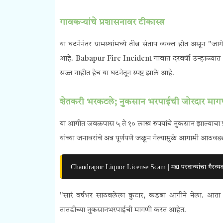
गावकऱ्यांचे प्रशासनावर टीकास्त्र
या घटनेनंतर ग्रामस्थांमध्ये तीव्र संताप व्यक्त होत असून
आहे. Babapur Fire Incident गावात दरवर्षी उन्हाळ्यात अ
सज्ज नाहीत हेच या घटनेतून स्पष्ट झाले आहे.
शेतकरी भरकटले; नुकसान भरपाईची जोरदार माग
या आगीत जवळपास ५ ते १० लाख रुपयांचे नुकसान झाल्याचा प
यांच्या जनावरांचे अन्न पूर्णपणे जळून गेल्यामुळे आगामी आठवड्य
Chandrapur Liquor License Scam | मद्य परवान्यांचा गैरव
"सारं वर्षभर साठवलेला कुटार, कडबा आगीने नेला. आत
तातडीच्या नुकसानभरपाईची मागणी करत आहेत.