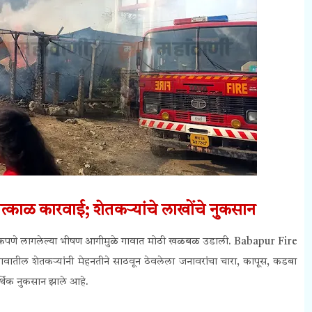
त्काळ कारवाई;
शेतकऱ्यांचे लाखोंचे नुकसान
चानकपणे लागलेल्या भीषण आगीमुळे गावात मोठी खळबळ उडाली. Babapur Fire
गावातील शेतकऱ्यांनी मेहनतीने साठवून ठेवलेला जनावरांचा चारा, कापूस, कडबा
र्थिक नुकसान झाले आहे.