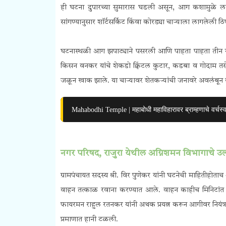
ही घटना दुपारच्या सुमारास घडली असून, आग कशामुळे लागली
सांगण्यानुसार शॉर्टसर्किट किंवा कोरड्या चाऱ्याला लागले
घटनास्थळी आग झपाट्याने पसरली आणि पाहता पाहता तीन गोद
किसन वनकर यांचे शेकडो क्विंटल कुटार,
कडबा
व गोदाम तसे
जळून खाक झाले. या चाऱ्यावर शेतकऱ्यांची जनावरे अवलंबून हो
Mahabodhi Temple | महाबोधी महाविहारावर ब्राम्हणाचे वर्चस्
नगर परिषद, राजुरा येथील अग्निशमन विभागाचे उल
ग्रामपंचायत सदस्य श्री. विर पुणेकर यांनी घटनेची माहितीहोत
वाहन तत्काळ रवाना करण्यात आले. वाहन काहीच मिनिटांत
फायरमन राहुल रतनकर
यांनी अथक प्रयत्न करून आगीवर नियं
प्रमाणात हानी टळली.