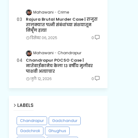
Mahawani
Crime
Rajura Brutal Murder Case | राजुरा
तालुक्यात पत्नी संबंधांच्या संशयातून
निर्घृण हत्या
डिसेंबर ०६, २०२५
0
Mahawani
Chandrapur
Chandrapur POCSO Case |
नातेवाईकानेच केला १३ वर्षीय मुलीवर
पाशवी अत्याचार
जुलै १२, २०२६
0
LABELS
Chandrapur
Gadchandur
Gadchiroli
Ghughus