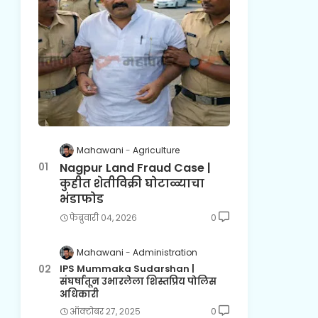
Mahawani
Agriculture
Nagpur Land Fraud Case |
कुहीत शेतीविक्री घोटाळ्याचा
भंडाफोड
फेब्रुवारी ०४, २०२६
0
Mahawani
Administration
IPS Mummaka Sudarshan |
संघर्षातून उभारलेला शिस्तप्रिय पोलिस
अधिकारी
ऑक्टोबर २७, २०२५
0