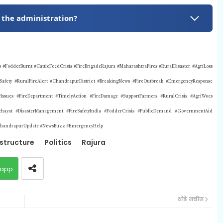
 the administration?
FodderBurnt #CattleFeedCrisis #FireBrigadeRajura #MaharashtraFires #RuralDisaster #AgriLoss
Safety #RuralFireAlert #ChandrapurDistrict #BreakingNews #FireOutbreak #EmergencyResponse
Issues #FireDepartment #TimelyAction #FireDamage #SupportFarmers #RuralCrisis #AgriWoes
chayat #DisasterManagement #FireSafetyIndia #FodderCrisis #PublicDemand #GovernmentAid
 #ChandrapurUpdate #NewsBuzz #EmergencyHelp
astructure
Politics
Rajura
app
थोडे नवीन