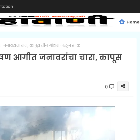
tation
Home
 जनावरांचा चारा, कापूस तीन गोदाम जळून खाक
ीषण आगीत जनावरांचा चारा, कापूस
0