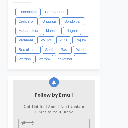
Chandrapur
Gadchandur
Gadchiroli
Ghughus
Gondpipari
Maharashtra
Mumbai
Nagpur
Parbhani
Politics
Pune
Rajura
Recruitment
Saoli
Sasti
Wani
Wardha
Warora
Yavatmal
Follow by Email
Get Notified About Next Update
Direct to Your inbox