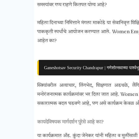
समस्यांवर गप्प राहणे कितपत योग्य आहे?
महिला दिनाच्या निमित्ताने मंगला माकोडे या सेवानिवृत्त शि
पाककृती स्पर्धांचे आयोजन करण्यात आले. Women Empower
आहेत का?
Ganeshotsav Security Chandrapur | गणेशोत्सवाच्या पार्श्वभू
स्त्रियांवरील अत्याचार, लिंगभेद, शिक्षणात अडथळे, ल
मनोरंजनात्मक कार्यक्रमांवर भर दिला जात आहे. Wome
सकारात्मक बदल घडवणे आहे, पण असे कार्यक्रम केवळ औप
कायदेविषयक मार्गदर्शन पुरेसे आहे का?
या कार्यक्रमात ॲड. कुंदा जेनेकर यांनी महिला व मुलींसाठी