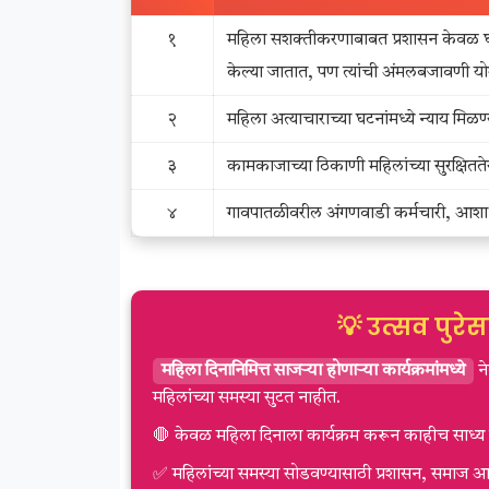
१
महिला सशक्तीकरणाबाबत प्रशासन केवळ घोषण
केल्या जातात, पण त्यांची अंमलबजावणी योग
२
महिला अत्याचाराच्या घटनांमध्ये न्याय मिळ
३
कामकाजाच्या ठिकाणी महिलांच्या सुरक्ष
४
गावपातळीवरील अंगणवाडी कर्मचारी, आशा वर्
💡 उत्सव पुरेस
महिला दिनानिमित्त साजऱ्या होणाऱ्या कार्यक्रमांमध्ये
ने
महिलांच्या समस्या सुटत नाहीत.
🛑 केवळ महिला दिनाला कार्यक्रम करून काहीच साध्य 
✅ महिलांच्या समस्या सोडवण्यासाठी प्रशासन, समाज 