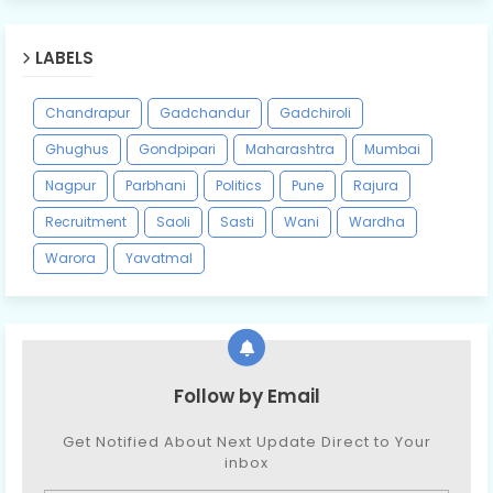
LABELS
Chandrapur
Gadchandur
Gadchiroli
Ghughus
Gondpipari
Maharashtra
Mumbai
Nagpur
Parbhani
Politics
Pune
Rajura
Recruitment
Saoli
Sasti
Wani
Wardha
Warora
Yavatmal
Follow by Email
Get Notified About Next Update Direct to Your
inbox