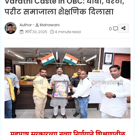
Varathi Caste in OBC: धोबी, वरठी,
परीट समाजाला शैक्षणिक दिलासा
Mahawani
0
मार्च ३०, २०२५
4 minute read