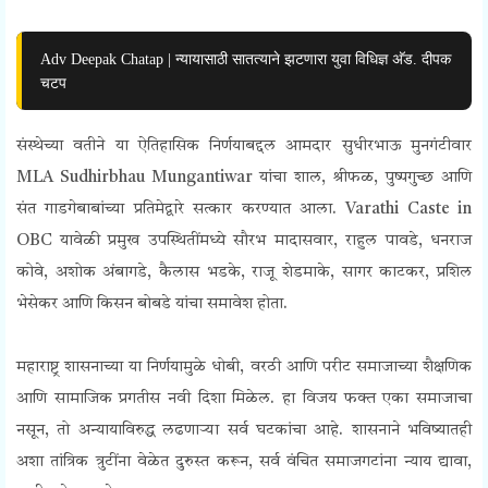
Adv Deepak Chatap | न्यायासाठी सातत्याने झटणारा युवा विधिज्ञ अ‍ॅड. दीपक
चटप
संस्थेच्या वतीने या ऐतिहासिक निर्णयाबद्दल आमदार सुधीरभाऊ मुनगंटीवार
MLA Sudhirbhau Mungantiwar यांचा शाल, श्रीफळ, पुष्पगुच्छ आणि
संत गाडगेबाबांच्या प्रतिमेद्वारे सत्कार करण्यात आला. Varathi Caste in
OBC यावेळी प्रमुख उपस्थितींमध्ये
सौरभ मादासवार,
राहुल पावडे, धनराज
कोवे, अशोक अंबागडे, कैलास भडके, राजू शेडमाके, सागर काटकर, प्रशिल
भेसेकर आणि किसन बोबडे यांचा समावेश होता.
महाराष्ट्र शासनाच्या या निर्णयामुळे धोबी, वरठी आणि परीट समाजाच्या शैक्षणिक
आणि सामाजिक प्रगतीस नवी दिशा मिळेल. हा विजय फक्त एका समाजाचा
नसून, तो अन्यायाविरुद्ध लढणाऱ्या सर्व घटकांचा आहे. शासनाने भविष्यातही
अशा तांत्रिक त्रुटींना वेळेत दुरुस्त करून, सर्व वंचित समाजगटांना न्याय द्यावा,