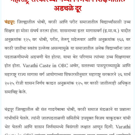
महाराष्ट्र सरकारच्या नव्या निर्णयाने शिक्षणातील
अडथळे दूर
चंद्रपूर:
जिल्ह्यातील धोबी, वरठी आणि परीट समाजातील विद्यार्थ्यांसाठी उच्च
शिक्षण हा मोठा संघर्ष ठरला होता. शासनाच्या इतर मागासवर्ग (इ.मा.व.) यादीत
अनुक्रमांक १२५ वर धोबी, परीट, तेलगू मडेलवार आणि अनुक्रमांक १६६ वर
वरठी जातीचा स्वतंत्र उल्लेख असल्यामुळे या समाजातील अनेक विद्यार्थ्यांना जात
पडताळणीमध्ये अडचणी येत होत्या. याचा थेट परिणाम त्यांच्या उच्च शिक्षणावर
होत होता. Varathi Caste in OBC अखेर, सततच्या पाठपुराव्यामुळे आणि
महाराष्ट्र राज्य मागास वर्ग आयोगाच्या शिफारसीनुसार महाराष्ट्र सरकारने २६ मार्च
२०२५ रोजी शासन निर्णय काढत अनुक्रमांक १२५ वर वरठी जातीलाही अधिकृत
समाविष्ट केले.
चंद्रपूर जिल्ह्यातील श्री संत गाडगेबाबा धोबी, वरठी समाज मंडळाने या प्रश्नाला
गांभीर्याने घेतले. त्यांनी जातपडताळणी समितीचे उपयुक्त विजय वाकूडकर यांची
भेट घेतली आणि शासन निर्णयामध्ये विसंगती लक्षात आणून दिली. Varathi