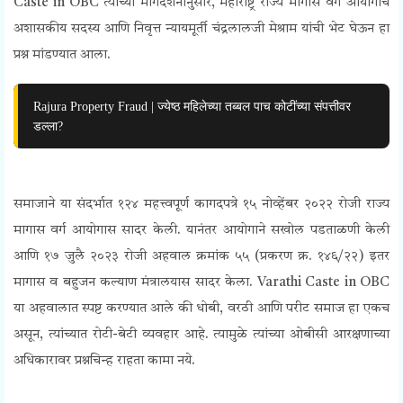
Caste in OBC त्यांच्या मार्गदर्शनानुसार, महाराष्ट्र राज्य मागास वर्ग आयोगाचे
अशासकीय सदस्य आणि निवृत्त न्यायमूर्ती चंद्रलालजी मेश्राम यांची भेट घेऊन हा
प्रश्न मांडण्यात आला.
Rajura Property Fraud | ज्येष्ठ महिलेच्या तब्बल पाच कोटींच्या संपत्तीवर
डल्ला?
समाजाने या संदर्भात १२४ महत्त्वपूर्ण कागदपत्रे १५ नोव्हेंबर २०२२ रोजी राज्य
मागास वर्ग आयोगास सादर केली. यानंतर आयोगाने सखोल पडताळणी केली
आणि १७ जुलै २०२३ रोजी अहवाल क्रमांक ५५ (प्रकरण क्र. १४६/२२) इतर
मागास व बहुजन कल्याण मंत्रालयास सादर केला. Varathi Caste in OBC
या अहवालात स्पष्ट करण्यात आले की धोबी, वरठी आणि परीट समाज हा एकच
असून, त्यांच्यात रोटी-बेटी व्यवहार आहे. त्यामुळे त्यांच्या ओबीसी आरक्षणाच्या
अधिकारावर प्रश्नचिन्ह राहता कामा नये.