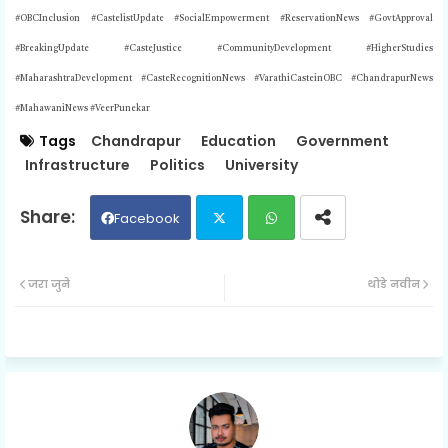
#OBCInclusion #CastelistUpdate #SocialEmpowerment #ReservationNews #GovtApproval
#BreakingUpdate #CasteJustice #CommunityDevelopment #HigherStudies
#MaharashtraDevelopment #CasteRecognitionNews #VarathiCasteinOBC #ChandrapurNews
#MahawaniNews #VeerPunekar
Tags
Chandrapur
Education
Government
Infrastructure
Politics
University
Facebook
Twit
Wh
जरा जुने
थोडे नवीन
ter
ats
ap
p