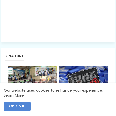
NATURE
Our website uses cookies to enhance your experience.
Learn More
ADMINISTRATION
BALLARPUR
NABARD Digital Camp |
Facebook Privacy Hoax |
Ok, Go it!
सहकाराला डिजिटल बळ;
फेसबुकवरील “गोपनीयता
ग्रामीण अर्थव्यवस्थेच्या नव्या
वाचवा” पोस्ट ही दिशाभूल