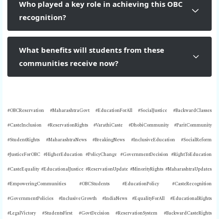
Who played a key role in achieving this OBC
recognition?
What benefits will students from these
communities receive now?
#OBCReservation #MaharashtraGovt #EducationForAll #SocialJustice #BackwardClasses
#CasteInclusion #ReservationRights #VarathiCaste #DhobiCommunity #ParitCommunity
#StudentRights #MaharashtraNews #BreakingNews #InclusiveEducation #SocialReform
#JusticeForOBC #HigherEducation #PolicyChange #GovernmentDecision #RightToEducation
#CasteEquality #EducationalJustice #ReservationUpdate #MinorityRights #MaharashtraUpdates
#EmpoweringCommunities #OBCStudents #EducationPolicy #CasteRecognition
#GovernmentPolicies #InclusiveGrowth #IndiaNews #EqualityForAll #EducationalRights
#LegalVictory #StudentsFirst #GovtDecision #ReservationSystem #BackwardCasteRights