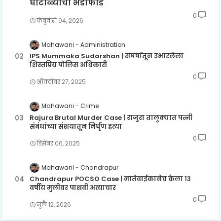
घोटाळ्याचा भंडाफोड
0
फेब्रुवारी ०४, २०२६
Mahawani
Administration
IPS Mummaka Sudarshan | संघर्षातून उभारलेला
शिस्तप्रिय पोलिस अधिकारी
0
ऑक्टोबर २७, २०२५
Mahawani
Crime
Rajura Brutal Murder Case | राजुरा तालुक्यात पत्नी
संबंधांच्या संशयातून निर्घृण हत्या
0
डिसेंबर ०६, २०२५
Mahawani
Chandrapur
Chandrapur POCSO Case | नातेवाईकानेच केला १३
वर्षीय मुलीवर पाशवी अत्याचार
0
जुलै १२, २०२६