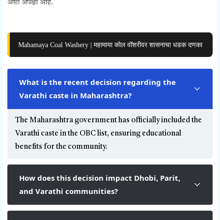
अशी अपेक्षा आहे.
Mahamaya Coal Washery | महामाया कोल वॉशरीवर शासनाचा धडक दणका
What is the recent decision regarding the
Varathi caste in Maharashtra?
The Maharashtra government has officially included the
Varathi caste in the OBC list, ensuring educational
benefits for the community.
How does this decision impact Dhobi, Parit,
and Varathi communities?