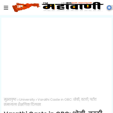
मुख्यपृष्ठ
University
Varathi Caste in OBC: धोबी, वरठी, परीट
समाजाला शैक्षणिक दिलासा