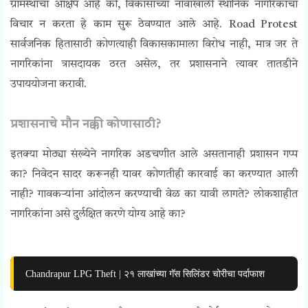
ग्रामस्थांचा आक्षेप आहे की, विकासाच्या नावाखाली स्थानिक नागरिकांचा
विचार न करता हे काम सुरू ठेवण्यात आले आहे. Road Protest
सार्वजनिक हितासाठी कोणत्याही विकासकामाला विरोध नाही, मात्र जर ते
नागरिकांना त्रासदायक ठरत असेल, तर प्रशासनाने त्यावर तातडीने
उपाययोजना करावी.
प्रशासनाचे मौन नक्की कोणासाठी?
इतक्या मोठ्या संख्येने नागरिक अडचणीत आले असतानाही प्रशासन गप्प
का? निवेदन सादर करूनही यावर कोणतीही कारवाई का करण्यात आली
नाही? गावकऱ्यांना आंदोलन करण्याची वेळ का यावी लागते? लोकशाहीत
नागरिकांना असे दुर्लक्षित करणे योग्य आहे का?
Chandrapur LPG Theft | २१ लाखांच्या गॅस सिलिंडर चोरीचा पर्दाफाश