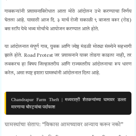
गावकऱ्यांनी प्रशासनाविरोधात आता मोठे आंदोलन उभे करण्याचा निर्णय
घेतला आहे. यासाठी आज दि. ३ मार्च रोजी सकाळी ९ वाजता वरूर (रोड)
बस स्टॉप येथे भव्य मोर्चाचे आयोजन करण्यात आले होते.
या आंदोलनात संपूर्ण गाव, युवक आणि ज्येष्ठ मंडळी मोठ्या संख्येने सहभागी
झाले होते. Road Protest जर प्रशासनाने यावर तोडगा काढला नाही, तर
लवकरच हा विषय जिल्हास्तरीय आणि राज्यस्तरीय आंदोलनाचा रूप धारण
करेल, असा स्पष्ट इशारा ग्रामस्थांनी
आंदोलनात
दिला आहे.
Chandrapur Farm Theft | मध्यरात्री शेतकऱ्यांच्या घामावर डल्ला
मारणाऱ्या चोरट्यांचा पर्दाफाश
ग्रामस्थांचा संताप: “विकास आमच्यावर अन्याय करून नको”