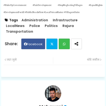
#WakeUpGovernment #FairDevelopment #StopNeglectingVillages #EqualRights
#DevelopmentForAll #PublicNeedsFirst #LocalVoicesMatter #VillagersUnite
Tags
Administration
Infrastructure
LocalNews
Police
Politics
Rajura
Transportation
Facebook
Twit
Wh
जरा जुने
थोडे नवीन
ter
ats
ap
p