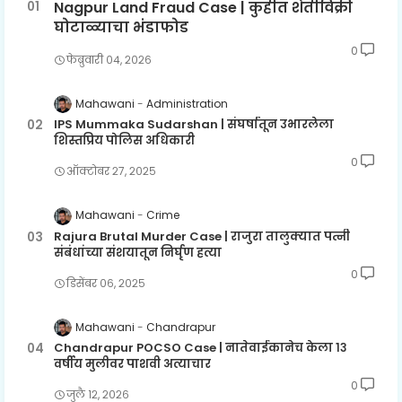
Nagpur Land Fraud Case | कुहीत शेतीविक्री
घोटाळ्याचा भंडाफोड
0
फेब्रुवारी ०४, २०२६
Mahawani
Administration
IPS Mummaka Sudarshan | संघर्षातून उभारलेला
शिस्तप्रिय पोलिस अधिकारी
0
ऑक्टोबर २७, २०२५
Mahawani
Crime
Rajura Brutal Murder Case | राजुरा तालुक्यात पत्नी
संबंधांच्या संशयातून निर्घृण हत्या
0
डिसेंबर ०६, २०२५
Mahawani
Chandrapur
Chandrapur POCSO Case | नातेवाईकानेच केला १३
वर्षीय मुलीवर पाशवी अत्याचार
0
जुलै १२, २०२६