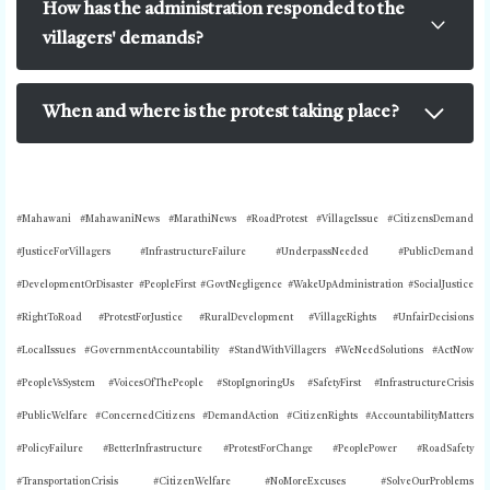
How has the administration responded to the
villagers' demands?
When and where is the protest taking place?
#Mahawani #MahawaniNews #MarathiNews #RoadProtest #VillageIssue #CitizensDemand
#JusticeForVillagers #InfrastructureFailure #UnderpassNeeded #PublicDemand
#DevelopmentOrDisaster #PeopleFirst #GovtNegligence #WakeUpAdministration #SocialJustice
#RightToRoad #ProtestForJustice #RuralDevelopment #VillageRights #UnfairDecisions
#LocalIssues #GovernmentAccountability #StandWithVillagers #WeNeedSolutions #ActNow
#PeopleVsSystem #VoicesOfThePeople #StopIgnoringUs #SafetyFirst #InfrastructureCrisis
#PublicWelfare #ConcernedCitizens #DemandAction #CitizenRights #AccountabilityMatters
#PolicyFailure #BetterInfrastructure #ProtestForChange #PeoplePower #RoadSafety
#TransportationCrisis #CitizenWelfare #NoMoreExcuses #SolveOurProblems