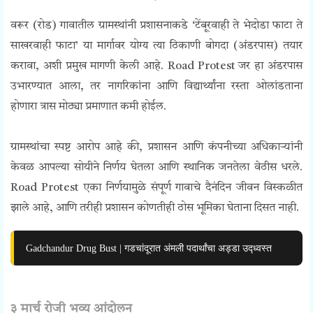
वरूर (रोड) गावातील ग्रामस्थांनी प्रशासनाकडे ‘टेंबूरवाही ते भेदोडा फाटा ते
साखरवाही फाटा’ या मार्गावर योग्य त्या ठिकाणी बोगदा (अंडरपास) तयार
करावा, अशी प्रमुख मागणी केली आहे. Road Protest जर हा अंडरपास
उभारण्यात आला, तर नागरिकांना आणि विद्यार्थ्यांना रस्ता ओलांडताना
होणारा त्रास मोठ्या प्रमाणात कमी होईल.
ग्रामस्थांचा स्पष्ट आरोप आहे की, प्रशासन आणि कंपनीच्या अधिकाऱ्यांनी
केवळ आपल्या सोयीने निर्णय घेतला आणि स्थानिक जनतेला वेठीस धरले.
Road Protest एका निर्णयामुळे संपूर्ण गावाचे दैनंदिन जीवन विस्कळीत
झाले आहे, आणि तरीही प्रशासन कोणतीही ठोस भूमिका घेताना दिसत नाही.
Gadchandur Drug Bust | गडचांदूरात अंमली पदार्थांचा अड्डा उद्ध्वस्त
३ मार्च रोजी भव्य आंदोलन