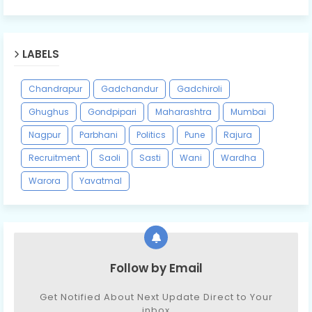
LABELS
Chandrapur
Gadchandur
Gadchiroli
Ghughus
Gondpipari
Maharashtra
Mumbai
Nagpur
Parbhani
Politics
Pune
Rajura
Recruitment
Saoli
Sasti
Wani
Wardha
Warora
Yavatmal
Follow by Email
Get Notified About Next Update Direct to Your
inbox