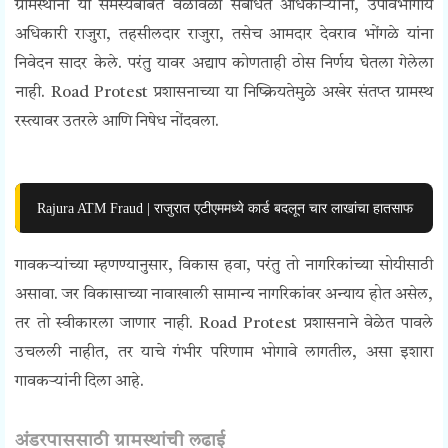
ग्रामस्थांनी या समस्येबाबत वेळोवेळी संबंधित अधिकाऱ्यांना, उपविभागीय
अधिकारी राजुरा, तहसीलदार राजुरा, तसेच आमदार देवराव भोंगळे यांना
निवेदन सादर केले. परंतु यावर अद्याप कोणताही ठोस निर्णय घेतला गेलेला
नाही. Road Protest प्रशासनाच्या या निष्क्रियतेमुळे अखेर संतप्त ग्रामस्थ
रस्त्यावर उतरले आणि निषेध नोंदवला.
Rajura ATM Fraud | राजुरात एटीएममध्ये कार्ड बदलून चार लाखांचा हातसाफ
गावकऱ्यांच्या म्हणण्यानुसार, विकास हवा, परंतु तो नागरिकांच्या सोयीसाठी
असावा. जर विकासाच्या नावाखाली सामान्य नागरिकांवर अन्याय होत असेल,
तर तो स्वीकारला जाणार नाही. Road Protest प्रशासनाने वेळेत पावले
उचलली नाहीत, तर याचे गंभीर परिणाम भोगावे लागतील, असा इशारा
गावकऱ्यांनी दिला आहे.
अंडरपाससाठी ग्रामस्थांची लढाई