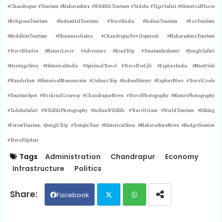
#Chandrapur #Tourism #Maharashtra #WildlifeTourism #Tadoba #TigerSafari #HistoricalPlaces
#ReligiousTourism #IndustrialTourism #TravelIndia #IndianTourism #EcoTourism
#BuddhistTourism #Dhammachakra #ChandrapurDevelopment #MaharashtraTourism
#TravelDiaries #NatureLover #Adventure #RoadTrip #TourismIndustry #JungleSafari
#HeritageSites #HistoricalIndia #SpiritualTravel #TravelForLife #ExploreIndia #MustVisit
#Wanderlust #HistoricalMonuments #CultureTrip #IndianHistory #ExploreMore #TravelGoals
#TourismSpot #WeekendGetaway #ChandrapurNews #TravelPhotography #NaturePhotography
#TadobaSafari #WildlifePhotography #IndianWildlife #TravelGram #WorldTourism #Hiking
#ForestTourism #JungleTrip #TempleTour #HistoricalSites #MaharashtraNews #BudgetSession
#TravelUpdate
Tags
Administration
Chandrapur
Economy
Infrastructure
Politics
Facebook
Twit
Wh