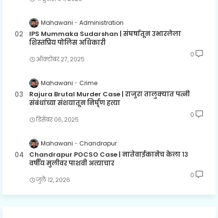
Mahawani
Administration
IPS Mummaka Sudarshan | संघर्षातून उभारलेला
शिस्तप्रिय पोलिस अधिकारी
0
ऑक्टोबर २७, २०२५
Mahawani
Crime
Rajura Brutal Murder Case | राजुरा तालुक्यात पत्नी
संबंधांच्या संशयातून निर्घृण हत्या
0
डिसेंबर ०६, २०२५
Mahawani
Chandrapur
Chandrapur POCSO Case | नातेवाईकानेच केला १३
वर्षीय मुलीवर पाशवी अत्याचार
0
जुलै १२, २०२६