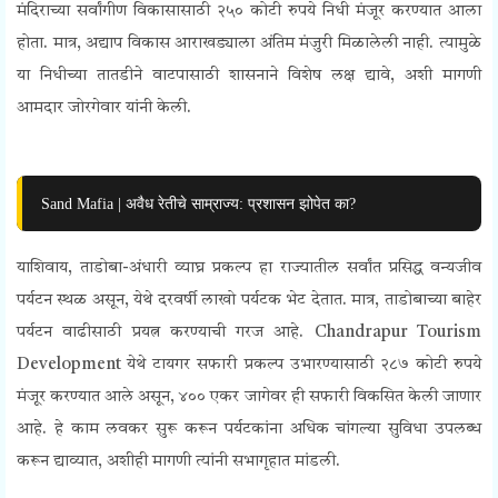
मंदिराच्या सर्वांगीण विकासासाठी २५० कोटी रुपये निधी मंजूर करण्यात आला
होता. मात्र, अद्याप विकास आराखड्याला अंतिम मंजुरी मिळालेली नाही. त्यामुळे
या निधीच्या तातडीने वाटपासाठी शासनाने विशेष लक्ष द्यावे, अशी मागणी
आमदार जोरगेवार यांनी केली.
Sand Mafia | अवैध रेतीचे साम्राज्य: प्रशासन झोपेत का?
याशिवाय, ताडोबा-अंधारी व्याघ्र प्रकल्प हा राज्यातील सर्वांत प्रसिद्ध वन्यजीव
पर्यटन स्थळ असून, येथे दरवर्षी लाखो पर्यटक भेट देतात. मात्र, ताडोबाच्या बाहेर
पर्यटन वाढीसाठी प्रयत्न करण्याची गरज आहे. Chandrapur Tourism
Development येथे टायगर सफारी प्रकल्प उभारण्यासाठी २८७ कोटी रुपये
मंजूर करण्यात आले असून, ४०० एकर जागेवर ही सफारी विकसित केली जाणार
आहे. हे काम लवकर सुरू करून पर्यटकांना अधिक चांगल्या सुविधा उपलब्ध
करून द्याव्यात, अशीही मागणी त्यांनी सभागृहात मांडली.