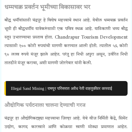
धम्मचक्र प्रवर्तन भूमीच्या विकासावर भर
बौद्ध धर्मीयांसाठी चंद्रपूर हे विशेष महत्त्वाचे स्थान आहे. येथील धम्मचक्र प्रवर्तन
भूमी ही बौद्धधर्मीय यात्रेकरूंसाठी एक पवित्र स्थळ आहे. याठिकाणी भव्य बौद्ध
स्तूप उभारण्याचा प्रस्ताव होता. Chandrapur Tourism Development
त्यासाठी १०० कोटी रुपयांची मागणी करण्यात आली होती. त्यातील ५६ कोटी
९० लाख रुपये मंजूर झाले आहेत. परंतु हा निधी अपुरा असून, उर्वरित निधी
तातडीने मंजूर करावा, अशी मागणी जोरगेवार यांनी केली.
Illegal Sand Mining | रामपूर परिसरात अवैध रेती वाहतुकीवर कारवाई
औद्योगिक पर्यटनाला चालना देण्याची गरज
चंद्रपूर हा औद्योगिकदृष्ट्या महत्त्वाचा जिल्हा आहे. येथे वीज निर्मिती केंद्रे, सिमेंट
उद्योग, कागद कारखाने आणि कोळसा खाणी मोठ्या प्रमाणात आहेत.