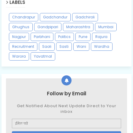
LABELS
Chandrapur
Gadchandur
Gadchiroli
Ghughus
Gondpipari
Maharashtra
Mumbai
Nagpur
Parbhani
Politics
Pune
Rajura
Recruitment
Saoli
Sasti
Wani
Wardha
Warora
Yavatmal
Follow by Email
Get Notified About Next Update Direct to Your
inbox