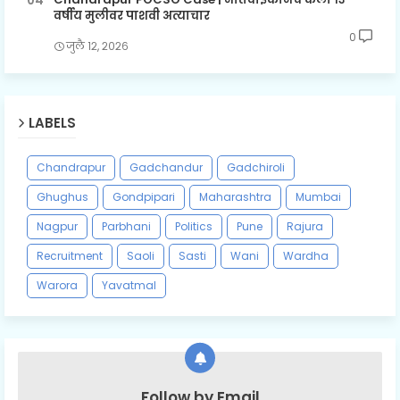
वर्षीय मुलीवर पाशवी अत्याचार
0
जुलै १२, २०२६
LABELS
Chandrapur
Gadchandur
Gadchiroli
Ghughus
Gondpipari
Maharashtra
Mumbai
Nagpur
Parbhani
Politics
Pune
Rajura
Recruitment
Saoli
Sasti
Wani
Wardha
Warora
Yavatmal
Follow by Email