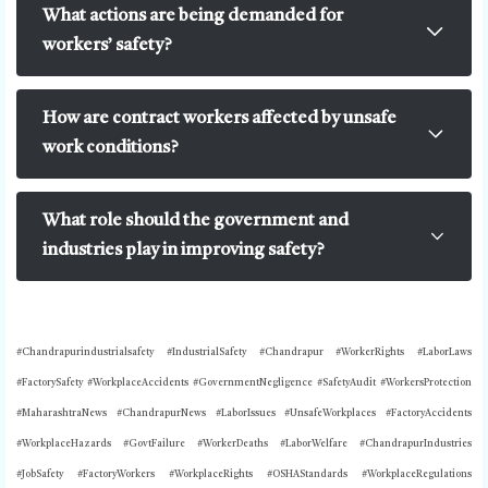
What actions are being demanded for
workers’ safety?
How are contract workers affected by unsafe
work conditions?
What role should the government and
industries play in improving safety?
#
Chandrapurindustrialsafety
#IndustrialSafety #Chandrapur #WorkerRights #LaborLaws
#FactorySafety #WorkplaceAccidents #GovernmentNegligence #SafetyAudit #WorkersProtection
#MaharashtraNews #ChandrapurNews #LaborIssues #UnsafeWorkplaces #FactoryAccidents
#WorkplaceHazards #GovtFailure #WorkerDeaths #LaborWelfare #ChandrapurIndustries
#JobSafety #FactoryWorkers #WorkplaceRights #OSHAStandards #WorkplaceRegulations