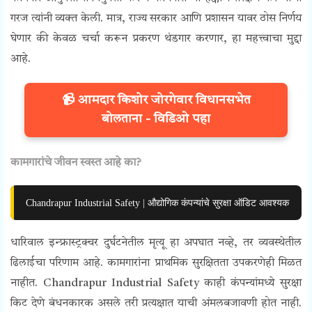
गरज त्यांनी व्यक्त केली. मात्र, राज्य सरकार आणि प्रशासन यावर ठोस निर्णय
घेणार की केवळ चर्चा करून प्रकरण थंडगार करणार, हा महत्त्वाचा मुद्दा
आहे.
📹 आमदार किशोर जोरगेवार विधानसभेत
बोलताना - विडिओ पहा
कामगारांचे जीवन स्वस्त आहे का?
Chandrapur Industrial Safety | औद्योगिक कंपन्यांचे सुरक्षा ऑडिट आवश्यक
धारिवाल इन्फ्रास्ट्रक्चर दुर्घटनेतील मृत्यू हा अपघात नव्हे, तर व्यवस्थेतील
ढिलाईचा परिणाम आहे. कामगारांना प्राथमिक सुरक्षितता उपकरणेही मिळत
नाहीत. Chandrapur Industrial Safety काही कंपन्यांमध्ये सुरक्षा
किट देणे बंधनकारक असले तरी प्रत्यक्षात याची अंमलबजावणी होत नाही.