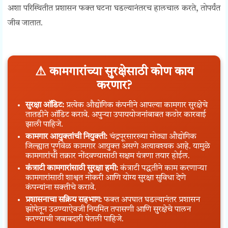
अशा परिस्थितीत प्रशासन फक्त घटना घडल्यानंतरच हालचाल करते, तोपर्यंत
जीव जातात.
⚠ कामगारांच्या सुरक्षेसाठी कोण काय
करणार?
सुरक्षा ऑडिट:
प्रत्येक औद्योगिक कंपनीने आपल्या कामगार सुरक्षेचे
तातडीने ऑडिट करावे. अपुऱ्या उपाययोजनांबाबत कठोर कारवाई
झाली पाहिजे.
कामगार आयुक्तांची नियुक्ती:
चंद्रपूरसारख्या मोठ्या औद्योगिक
जिल्ह्यात पूर्णवेळ कामगार आयुक्त असणे अत्यावश्यक आहे. यामुळे
कामगारांची तक्रार नोंदवण्यासाठी सक्षम यंत्रणा तयार होईल.
कंत्राटी कामगारांसाठी सुरक्षा हमी:
कंत्राटी पद्धतीने काम करणाऱ्या
कामगारांसाठी शाश्वत नोकरी आणि योग्य सुरक्षा सुविधा देणे
कंपन्यांना सक्तीचे करावे.
प्रशासनाचा सक्रिय सहभाग:
फक्त अपघात घडल्यानंतर प्रशासन
झोपेतून उठण्याऐवजी नियमित तपासणी आणि सुरक्षेचे पालन
करण्याची जबाबदारी घेतली पाहिजे.