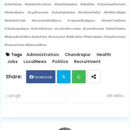
#LaborUnions #IndustrialAccidents #UnsafeIndustries #SafetyFirst #ChandrapurFactories
#WorkersJustice #LegalProtection #LaborExploitation #HealthAndSafety #WorkforceRights
#IndustrialCrisis #HazardousWorkplaces #CorporateNegligence #UnsafeConditions
#ChandrapurIssues #LaborSafetyLaws #AccidentPrevention #FactoryHazards #SafetyViolation
#MaharashtraPolitics #LaborPolicy #FactoriesAct #PublicSafety #WorkersJustice #UnsafeFactories
#DemandAction #MahawaniNews
Tags
Administration
Chandrapur
Health
Jobs
LocalNews
Politics
Recruitment
Facebook
Twit
Wh
जरा जुने
थोडे नवीन
ter
ats
ap
p