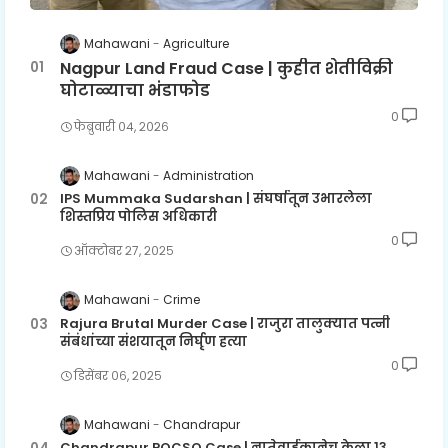
Mahawani
Agriculture
Nagpur Land Fraud Case | कुहीत शेतीविक्री
घोटाळ्याचा भंडाफोड
0
फेब्रुवारी ०४, २०२६
Mahawani
Administration
IPS Mummaka Sudarshan | संघर्षातून उभारलेला
शिस्तप्रिय पोलिस अधिकारी
0
ऑक्टोबर २७, २०२५
Mahawani
Crime
Rajura Brutal Murder Case | राजुरा तालुक्यात पत्नी
संबंधांच्या संशयातून निर्घृण हत्या
0
डिसेंबर ०६, २०२५
Mahawani
Chandrapur
Chandrapur POCSO Case | नातेवाईकानेच केला १३