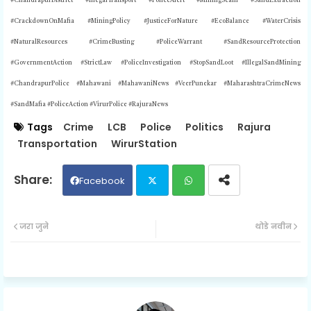
#ChandrapurDistrict #IllegalTransport #PoliceAlert #MiningScam #SandExtraction
#CrackdownOnMafia #MiningPolicy #JusticeForNature #EcoBalance #WaterCrisis
#NaturalResources #CrimeBusting #PoliceWarrant #SandResourceProtection
#GovernmentAction #StrictLaw #PoliceInvestigation #StopSandLoot
#IllegalSandMining
#ChandrapurPolice #Mahawani #MahawaniNews #VeerPunekar #MaharashtraCrimeNews
#SandMafia #PoliceAction #VirurPolice #RajuraNews
Tags
Crime
LCB
Police
Politics
Rajura
Transportation
WirurStation
Facebook
Twit
Wh
जरा जुने
थोडे नवीन
ter
ats
ap
p