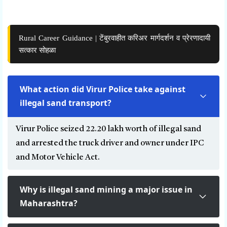
Rural Career Guidance | टेंबुरवाहीत करिअर मार्गदर्शन व प्रेरणादायी
सत्कार सोहळा
What action did Virur Police take against
illegal sand transport?
Virur Police seized ₹22.20 lakh worth of illegal sand
and arrested the truck driver and owner under IPC
and Motor Vehicle Act.
Why is illegal sand mining a major issue in
Maharashtra?