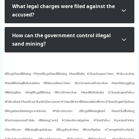
What legal charges were filed against the
accused?
How can the government control illegal
sand mining?
#IllegalSandMining #
VirurIllegalSandMining
#SandMafia #ChandrapurCrime #PoliceAction
#SandMiningMaharashtra #MaharashtraCrime #EnvironmentProtection #SandSmuggling
#MiningBan #StopIllegalMining #RiverProtection #SandMafiaIndia #ChandrapurPolice
#PoliceRaid #SandLoot #LawEnforcement #CrimeNews #MaharashtraNews #ChandrapurUpdates
#
Illegalsandminingcrackdown
#PoliceSeizure #IllegalMiningRaid #SandTrafficking
#EnvironmentalCrisis #MiningCartel #CrimeInvestigation #VirurPolice #LawAndOrder
#SaveRivers #MiningRegulations #IllegalActivities #NewsUpdate #CorruptionFreeIndia