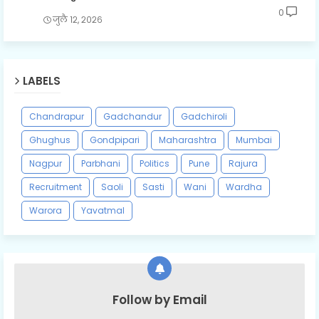
0
जुलै १२, २०२६
LABELS
Chandrapur
Gadchandur
Gadchiroli
Ghughus
Gondpipari
Maharashtra
Mumbai
Nagpur
Parbhani
Politics
Pune
Rajura
Recruitment
Saoli
Sasti
Wani
Wardha
Warora
Yavatmal
Follow by Email