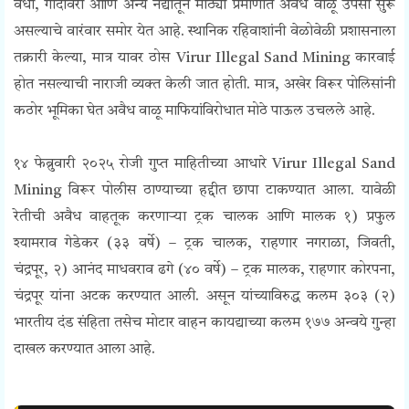
वर्धा, गोदावरी आणि अन्य नद्यांतून मोठ्या प्रमाणात अवैध वाळू उपसा सुरू
असल्याचे वारंवार समोर येत आहे. स्थानिक रहिवाशांनी वेळोवेळी प्रशासनाला
तक्रारी केल्या, मात्र यावर ठोस Virur Illegal Sand Mining कारवाई
होत नसल्याची नाराजी व्यक्त केली जात होती. मात्र, अखेर विरूर पोलिसांनी
कठोर भूमिका घेत अवैध वाळू माफियांविरोधात मोठे पाऊल उचलले आहे.
१४ फेब्रुवारी २०२५ रोजी गुप्त माहितीच्या आधारे
Virur Illegal Sand
Mining
विरूर पोलीस ठाण्याच्या हद्दीत छापा टाकण्यात आला. यावेळी
रेतीची अवैध वाहतूक करणाऱ्या ट्रक चालक आणि मालक
१) प्रफुल
श्यामराव गेडेकर (३३ वर्षे) – ट्रक चालक, राहणार नगराळा, जिवती,
चंद्रपूर,
२) आनंद माधवराव ढगे (४० वर्षे) – ट्रक मालक, राहणार कोरपना,
चंद्रपूर यांना
अटक करण्यात आली. असून
यांच्याविरुद्ध कलम ३०३ (२)
भारतीय दंड संहिता तसेच मोटार वाहन कायद्याच्या कलम १७७ अन्वये गुन्हा
दाखल करण्यात आला आहे.