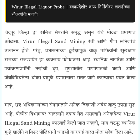
Wirur Illegal Liquor Probe | बेकायदेशीर दारू निर्मितीवर तातडीच्या
चौकशीची मागणी
चंद्रपूर जिल्हा हा खनिज संपत्तीने समृद्ध असून येथे मोठ्या प्रमाणात
कोळसा,
Virur Illegal Sand Mining
रेती आणि गौण खनिजांचे
उत्खनन होते. परंतु, प्रशासनाच्या दुर्लक्षामुळे वाळू माफियांनी खुलेआम
सत्तेच्या छत्रछायेत हा व्यवसाय फोफावला आहे.
स्थानिक नागरिक आणि
पर्यावरणप्रेमींनी नद्यांची धूप, भूगर्भातील पाणीपातळी घटणे आणि
जैवविविधतेला धोका यामुळे प्रशासनाला सतत जागे करण्याचा प्रयत्न केला
आहे.
मात्र, भ्रष्ट अधिकाऱ्यांच्या संगनमताने अनेक ठिकाणी अवैध वाळू उपसा सुरू
आहे.
पोलीस विभागावर सातत्याने दबाव येत असल्याने अनेकवेळा
Virur
Illegal Sand Mining
कारवाई केली जात नव्हती, मात्र
चंद्रपूर स्थानिक
गुन्हे शाखेने व
विरूर पोलिसांनी धाडसी कारवाई करत मोठा संदेश दिला आहे.