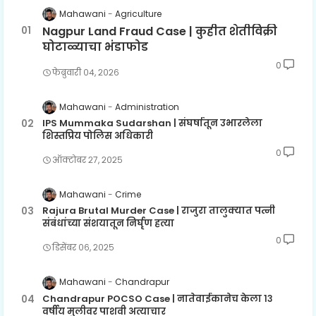
Mahawani
Agriculture
Nagpur Land Fraud Case | कुहीत शेतीविक्री
घोटाळ्याचा भंडाफोड
0
फेब्रुवारी ०४, २०२६
Mahawani
Administration
IPS Mummaka Sudarshan | संघर्षातून उभारलेला
शिस्तप्रिय पोलिस अधिकारी
0
ऑक्टोबर २७, २०२५
Mahawani
Crime
Rajura Brutal Murder Case | राजुरा तालुक्यात पत्नी
संबंधांच्या संशयातून निर्घृण हत्या
0
डिसेंबर ०६, २०२५
Mahawani
Chandrapur
Chandrapur POCSO Case | नातेवाईकानेच केला १३
वर्षीय मुलीवर पाशवी अत्याचार