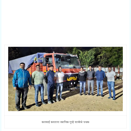
कारवाई करताना स्थानिक गुन्हे शाखेचे पथक