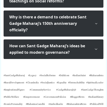
teachings on social reforms?
Why is there a demand to celebrate Sant
Gadge Maharaj’s 150th anniversary
officially?
How can Sant Gadge Maharaj’s ideas be
applied to modern governance?
#SantGadgeMaharaj #Legacy #SocialReforms #DalitIcon #IndianSaint #Maharashtra
#RuralDevelopment #CleanIndia #SocialJustice #Equality #Untouchability #SpiritualLeader
#InspirationalFigure #CommunityService #GadgeMaharaj150 #SantGadgeThoughts
#PublicWelfare #Empowerment #GovernmentPolicies #BloggerNews #IndianHistory
#IconicPersonality #MahatmaGandhi #Ambedkarite #MaharashtraNews #PoliticalWill