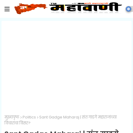
मुख्यपृष्ठ
Politics
Sant Gadge Maharaj | संत गाडगे महाराजांच्या
विचारांचा विसर?