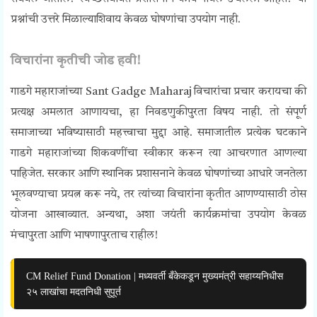
प्रश्नांची उत्तरे मिळाल्याशिवाय केवळ घोषणांचा उपयोग नाही.
विचारांना कृतीची जोड हवी!
गाडगे महाराजांच्या Sant Gadge Maharaj विचारांचा प्रचार करायचा की
प्रत्यक्ष अमलात आणायचा, हा निवडणुकीपुरता विषय नाही. तो संपूर्ण
समाजाच्या भविष्यासाठी महत्त्वाचा मुद्दा आहे. समाजातील प्रत्येक घटकाने
गाडगे महाराजांच्या शिकवणींचा स्वीकार करून त्या आचरणात आणल्या
पाहिजेत. सरकार आणि स्थानिक प्रशासनाने केवळ घोषणांच्या आधारे जनतेला
भूलवण्याचा प्रयत्न करू नये, तर त्यांच्या विचारांना कृतीत आणण्यासाठी ठोस
योजना आखाव्यात. अन्यथा, अशा जयंती कार्यक्रमांचा उपयोग केवळ
मंचापुरता आणि भाषणापुरताच राहील!
CM Relief Fund Donation | मध्यवर्ती बँकेकडून मुख्यमंत्री सहाय्यनिधीस
२५ लाखांचा मदतनिधी सुपूर्त