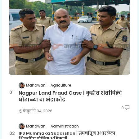
Mahawani
Agriculture
Nagpur Land Fraud Case | कुहीत शेतीविक्री
घोटाळ्याचा भंडाफोड
0
फेब्रुवारी ०४, २०२६
Mahawani
Administration
IPS Mummaka Sudarshan | संघर्षातून उभारलेला
शिस्तप्रिय पोलिस अधिकारी