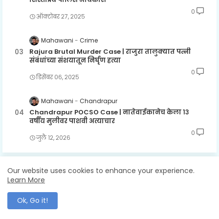
0
ऑक्टोबर २७, २०२५
Mahawani
Crime
Rajura Brutal Murder Case | राजुरा तालुक्यात पत्नी
संबंधांच्या संशयातून निर्घृण हत्या
0
डिसेंबर ०६, २०२५
Mahawani
Chandrapur
Chandrapur POCSO Case | नातेवाईकानेच केला १३
वर्षीय मुलीवर पाशवी अत्याचार
0
जुलै १२, २०२६
Our website uses cookies to enhance your experience.
LABELS
Learn More
Ok, Go it!
Chandrapur
Gadchandur
Gadchiroli