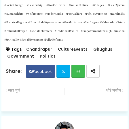
#SocialChange #Leadership #GovtSchemes #IndianCulture #Villages #CasteSystem
#HumanRights #WelfareState #ModernIndia #PoorWelfare #PublicAwareness #RuralIndia
#HistoricalFigures #UntouchabilityAwareness #GovtInitiatives #SantLegacy #MaharashtraSaints
#InfluentialPeople #SocialReformers #TraditionalValues #EmpowermentThroughEducation
#Spirituality #SocialMovements #PolicyReforms
Tags
Chandrapur
CultureEvents
Ghughus
Government
Politics
Facebook
Twit
Wh
जरा जुने
थोडे नवीन
ter
ats
ap
p