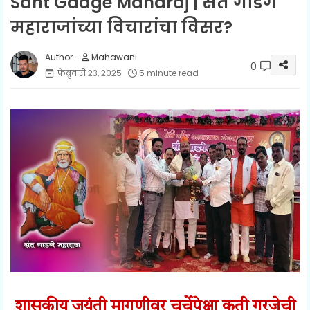
Sant Gadge Maharaj | संत गाडगे
महाराजांच्या विचारांचा विसर?
Mahawani
0
फेब्रुवारी २३, २०२५
5 minute read
शासकीय जयंती मागणीवर चर्चेपेक्षा कृती गरजेची