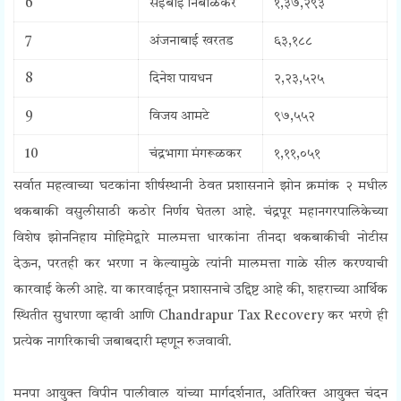
6
सईबाई निंबाळकर
१,३७,२९३
7
अंजनाबाई खरतड
६३,१८८
8
दिनेश पायधन
२,२३,५२५
9
विजय आमटे
९७,५५२
10
चंद्रभागा मंगरूळकर
१,११,०५१
सर्वात महत्वाच्या घटकांना शीर्षस्थानी ठेवत प्रशासनाने झोन क्रमांक २ मधील
थकबाकी वसुलीसाठी कठोर निर्णय घेतला आहे. चंद्रपूर महानगरपालिकेच्या
विशेष झोननिहाय मोहिमेद्वारे मालमत्ता धारकांना तीनदा थकबाकीची नोटीस
देऊन, परतही कर भरणा न केल्यामुळे त्यांनी मालमत्ता गाळे सील करण्याची
कारवाई केली आहे. या कारवाईतून प्रशासनाचे उद्दिष्ट आहे की, शहराच्या आर्थिक
स्थितीत सुधारणा व्हावी आणि
Chandrapur Tax Recovery
कर भरणे ही
प्रत्येक नागरिकाची जबाबदारी म्हणून रुजवावी.
मनपा आयुक्त विपीन पालीवाल यांच्या मार्गदर्शनात, अतिरिक्त आयुक्त चंदन