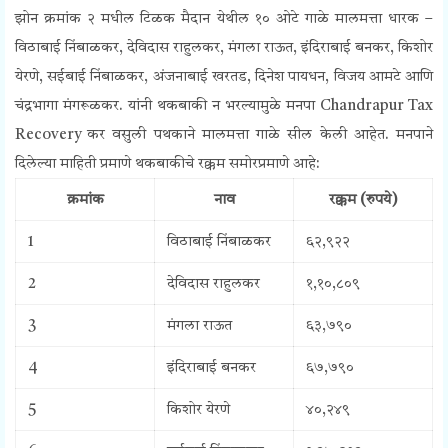
झोन क्रमांक २ मधील टिळक मैदान येथील १० ओटे गाळे मालमत्ता धारक –
विठाबाई निंबाळकर, देविदास राहुलकर, मंगला राऊत, इंदिराबाई बनकर, किशोर
येरणे, सईबाई निंबाळकर, अंजनाबाई खरतड, दिनेश पायधन, विजय आमटे आणि
चंद्रभागा मंगरूळकर. यांनी
थकबाकी न भरल्यामुळे मनपा Chandrapur Tax
Recovery कर वसुली पथकाने मालमत्ता गाळे सील केली आहेत.
मनपाने
दिलेल्या माहिती प्रमाणे थकबाकीचे रक्कम समोरप्रमाणे आहे:
क्रमांक
नाव
रक्कम (रुपये)
1
विठाबाई निंबाळकर
६२,९२२
2
देविदास राहुलकर
१,१०,८०९
3
मंगला राऊत
६३,७९०
4
इंदिराबाई बनकर
६७,७९०
5
किशोर येरणे
४०,२४९