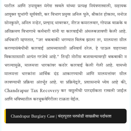
पाटील आणि उपायुक्त मंगेश खवले यांच्या प्रत्यक्ष नियंत्रणाखाली, सहायक
आयुक्त शुभांगी सूर्यवंशी, कर विभाग प्रमुख अनिल घुले, श्रीकांत होकाम, मनोज
सोनकुसरे, अनिल नन्हेट, प्रल्हाद भावरकर, नीरज कमटलवार, गोपाळ वाळके व
अतिक्रमण विभागाचे कर्मचारी यांनी या कारवाईची अंमलबजावणी केली आहे.
अधिकारी म्हणतात, "जर थकबाकी भरण्यात विलंब झाला तर, मालमत्ता सील
करण्यासंबंधीची कारवाई आमच्यासाठी अनिवार्य ठरेल. हे पाऊल शहराच्या
विकासासाठी अत्यंत गरजेचे आहे."
तिन्ही नोटीस बजावल्यावरही थकबाकी न
भरल्यामुळे, मालमत्ता धारकांवर कठोर कारवाई केली गेली आहे. यामध्ये
मालमत्ता धारकांना आर्थिक दंड आकारण्याची आणि मालमत्तांवर सील
लावण्याची प्रक्रिया अंतर्भूत आहे. या प्रक्रियेद्वारे, प्रशासनाचे ध्येय आहे की,
Chandrapur Tax Recovery कर वसुलीची पारदर्शकता राखली जाईल
आणि भविष्यातील करचुकवेगिरीला टाळता येईल.
Chandrapur Burglary Case | चंद्रपूरात घरफोडी साखळीचा पर्दाफाश