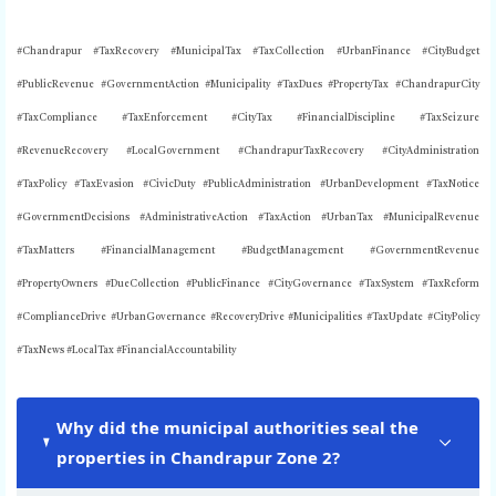
#Chandrapur #TaxRecovery #MunicipalTax #TaxCollection #UrbanFinance #CityBudget
#PublicRevenue #GovernmentAction #Municipality #TaxDues #PropertyTax #ChandrapurCity
#TaxCompliance #TaxEnforcement #CityTax #FinancialDiscipline #TaxSeizure
#RevenueRecovery #LocalGovernment #
ChandrapurTaxRecovery
#CityAdministration
#TaxPolicy #TaxEvasion #CivicDuty #PublicAdministration #UrbanDevelopment #TaxNotice
#GovernmentDecisions #AdministrativeAction #TaxAction #UrbanTax #MunicipalRevenue
#TaxMatters #FinancialManagement #BudgetManagement #GovernmentRevenue
#PropertyOwners #DueCollection #PublicFinance #CityGovernance #TaxSystem #TaxReform
#ComplianceDrive #UrbanGovernance #RecoveryDrive #Municipalities #TaxUpdate
#CityPolicy
#TaxNews #LocalTax #FinancialAccountability
Why did the municipal authorities seal the
properties in Chandrapur Zone 2?