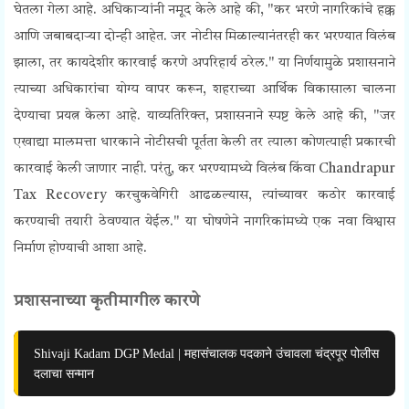
घेतला गेला आहे.
अधिकाऱ्यांनी नमूद केले आहे की, "कर भरणे नागरिकांचे हक्क
आणि जबाबदाऱ्या दोन्ही आहेत. जर नोटीस मिळाल्यानंतरही कर भरण्यात विलंब
झाला, तर कायदेशीर कारवाई करणे अपरिहार्य ठरेल." या निर्णयामुळे प्रशासनाने
त्याच्या अधिकारांचा योग्य वापर करून, शहराच्या आर्थिक विकासाला चालना
देण्याचा प्रयत्न केला आहे.
याव्यतिरिक्त, प्रशासनाने स्पष्ट केले आहे की, "जर
एखाद्या मालमत्ता धारकाने नोटीसची पूर्तता केली तर त्याला कोणत्याही प्रकारची
कारवाई केली जाणार नाही. परंतु, कर भरण्यामध्ये विलंब किंवा Chandrapur
Tax Recovery करचुकवेगिरी आढळल्यास, त्यांच्यावर कठोर कारवाई
करण्याची तयारी ठेवण्यात येईल." या घोषणेने नागरिकांमध्ये एक नवा विश्वास
निर्माण होण्याची आशा आहे.
प्रशासनाच्या कृतीमागील कारणे
Shivaji Kadam DGP Medal | महासंचालक पदकाने उंचावला चंद्रपूर पोलीस
दलाचा सन्मान