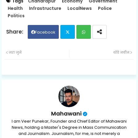
Tags
Chandrapur
Economy
Government
Health
Infrastructure
LocalNews
Police
Politics
Facebook
Twit
Wh
जरा जुने
थोडे नवीन
ter
ats
ap
p
Mahawani
I am Veer Punekar, Founder and Chief Editor of Mahawani
News, holding a Master's Degree in Mass Communication
and Journalism. Journalism, for me, is not merely a