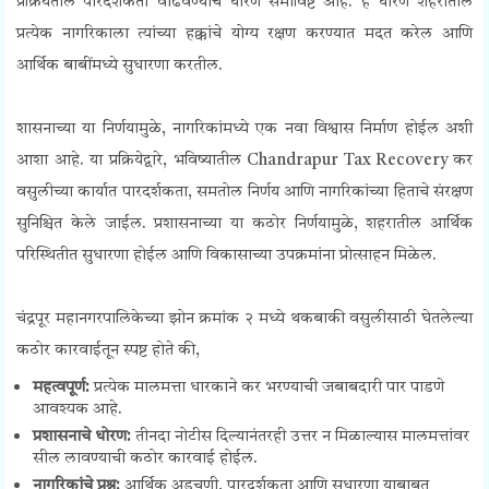
प्रक्रियेतील पारदर्शकता वाढवण्याचे धोरण समाविष्ट आहे. हे धोरण शहरातील
प्रत्येक नागरिकाला त्यांच्या हक्कांचे योग्य रक्षण करण्यात मदत करेल आणि
आर्थिक बाबींमध्ये सुधारणा करतील.
शासनाच्या या निर्णयामुळे, नागरिकांमध्ये एक नवा विश्वास निर्माण होईल अशी
आशा आहे. या प्रक्रियेद्वारे, भविष्यातील Chandrapur Tax Recovery कर
वसुलीच्या कार्यात पारदर्शकता, समतोल निर्णय आणि नागरिकांच्या हिताचे संरक्षण
सुनिश्चित केले जाईल. प्रशासनाच्या या कठोर निर्णयामुळे, शहरातील आर्थिक
परिस्थितीत सुधारणा होईल आणि विकासाच्या उपक्रमांना प्रोत्साहन मिळेल.
चंद्रपूर महानगरपालिकेच्या झोन क्रमांक २ मध्ये थकबाकी वसुलीसाठी घेतलेल्या
कठोर कारवाईतून स्पष्ट होते की,
महत्वपूर्ण:
प्रत्येक मालमत्ता धारकाने कर भरण्याची जबाबदारी पार पाडणे
आवश्यक आहे.
प्रशासनाचे धोरण:
तीनदा नोटीस दिल्यानंतरही उत्तर न मिळाल्यास मालमत्तांवर
सील लावण्याची कठोर कारवाई होईल.
नागरिकांचे प्रश्न:
आर्थिक अडचणी, पारदर्शकता आणि सुधारणा याबाबत