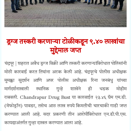
ड्रग्ज तस्करी करणाऱ्या टोळीकडून ९.४० लाखांचा
मुद्देमाल जप्त
चंद्रपूर | शहरात अवैध ड्रग्ज विक्री आणि तस्करी करणाऱ्यांविरोधात पोलिसांनी
मोठी कारवाई करत तिघांना अटक केली आहे. चंद्रपूरचे पोलीस अधीक्षक
मुमक्का सुदर्शन आणि अपर पोलीस अधीक्षक रिना जनबंधु यांच्या
मार्गदर्शनाखाली स्थानिक गुन्हे शाखेने ही धडक मोहीम
राबवली.
Chandrapur Drug Bust
या कारवाईत २३.४६ ग्रॅम एम.डी.
(मेफोड्रॉन) पावडर, तसेच आठ लाख रुपये किमतीची चारचाकी गाडी जप्त
करण्यात आली आहे. सदर प्रकरणी तीन आरोपींविरोधात एन.डी.पी.एस.
कायद्याअंतर्गत गुन्हा दाखल करण्यात आला आहे.