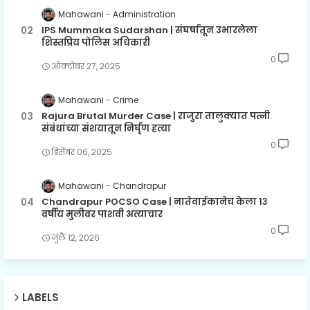
Mahawani
Administration
IPS Mummaka Sudarshan | संघर्षातून उभारलेला
शिस्तप्रिय पोलिस अधिकारी
0
ऑक्टोबर २७, २०२५
Mahawani
Crime
Rajura Brutal Murder Case | राजुरा तालुक्यात पत्नी
संबंधांच्या संशयातून निर्घृण हत्या
0
डिसेंबर ०६, २०२५
Mahawani
Chandrapur
Chandrapur POCSO Case | नातेवाईकानेच केला १३
वर्षीय मुलीवर पाशवी अत्याचार
0
जुलै १२, २०२६
LABELS