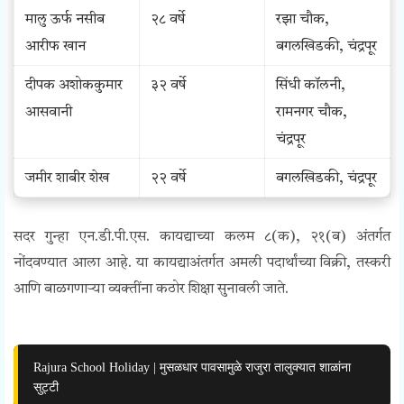
मालु ऊर्फ नसीब
२८ वर्षे
रझा चौक,
आरीफ खान
बगलखिडकी, चंद्रपूर
दीपक अशोककुमार
३२ वर्षे
सिंधी कॉलनी,
आसवानी
रामनगर चौक,
चंद्रपूर
जमीर शाबीर शेख
२२ वर्षे
बगलखिडकी, चंद्रपूर
सदर गुन्हा एन.डी.पी.एस. कायद्याच्या कलम ८(क), २१(ब) अंतर्गत
नोंदवण्यात आला आहे. या कायद्याअंतर्गत अमली पदार्थांच्या विक्री, तस्करी
आणि बाळगणाऱ्या व्यक्तींना कठोर शिक्षा सुनावली जाते.
Rajura School Holiday | मुसळधार पावसामुळे राजुरा तालुक्यात शाळांना
सुट्टी