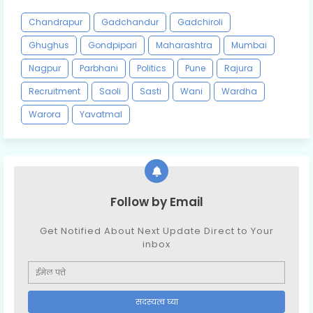
Chandrapur
Gadchandur
Gadchiroli
Ghughus
Gondpipari
Maharashtra
Mumbai
Nagpur
Parbhani
Politics
Pune
Rajura
Recruitment
Saoli
Sasti
Wani
Wardha
Warora
Yavatmal
Follow by Email
Get Notified About Next Update Direct to Your
inbox