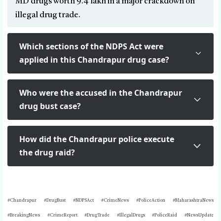
MD drugs worth ₹9.4 lakh in a major crackdown on
illegal drug trade.
Which sections of the NDPS Act were
applied in this Chandrapur drug case?
Who were the accused in the Chandrapur
drug bust case?
How did the Chandrapur police execute
the drug raid?
#Chandrapur #DrugBust #NDPSAct #CrimeNews #PoliceAction #MaharashtraNews
#BreakingNews #CrimeReport #DrugTrade #IllegalDrugs #PoliceRaid #NewsUpdate