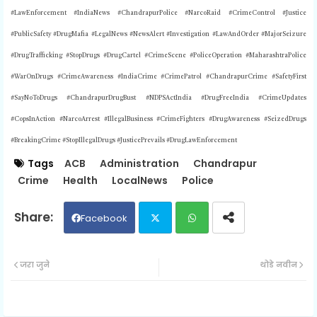
#LawEnforcement #IndiaNews #ChandrapurPolice #NarcoRaid #CrimeControl #Justice
#PublicSafety #DrugMafia #LegalNews #NewsAlert #Investigation #LawAndOrder #MajorSeizure
#DrugTrafficking #StopDrugs #DrugCartel #CrimeScene #PoliceOperation #MaharashtraPolice
#WarOnDrugs #CrimeAwareness #IndiaCrime #CrimePatrol #ChandrapurCrime #SafetyFirst
#SayNoToDrugs #ChandrapurDrugBust #NDPSActIndia #DrugFreeIndia #CrimeUpdates
#CopsInAction #NarcoArrest #IllegalBusiness #CrimeFighters #DrugAwareness #SeizedDrugs
#BreakingCrime #StopIllegalDrugs #JusticePrevails #DrugLawEnforcement
Tags
ACB
Administration
Chandrapur
Crime
Health
LocalNews
Police
Facebook
Twit
Wh
जरा जुने
थोडे नवीन
ter
ats
ap