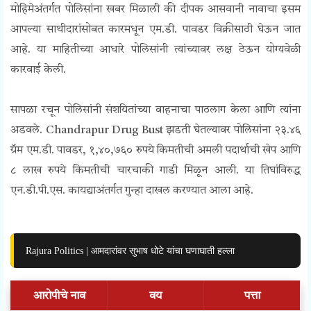
मोहिमेअंतर्गत पोलिसांना खबर मिळाली की दीपक आसवानी नावाचा इसम
आपल्या साथीदारांसोबत कारमधून एम.डी. पावडर विक्रीसाठी घेऊन जात
आहे. या माहितीच्या आधारे पोलिसांनी त्यांच्यावर लक्ष ठेऊन योग्यवेळी
कारवाई केली.
सापळा रचून पोलिसांनी संशयितांच्या वाहनाचा पाठलाग केला आणि त्यांना
अडवले.
Chandrapur Drug Bust
झडती घेतल्यावर पोलिसांना २३.४६
ग्रॅम एम.डी. पावडर, १,४०,७६० रुपये किमतीची अमली पदार्थाची खेप आणि
८ लाख रुपये किमतीची चारचाकी गाडी मिळून आली. या तिघांविरुद्ध
एन.डी.पी.एस. कायद्याअंतर्गत गुन्हा दाखल करण्यात आला आहे.
Rajura Politics | आमदारांवर सुभाष धोटे यांचा घणाघाती हल्ला
आरोपीचे नाव
वय
पत्ता