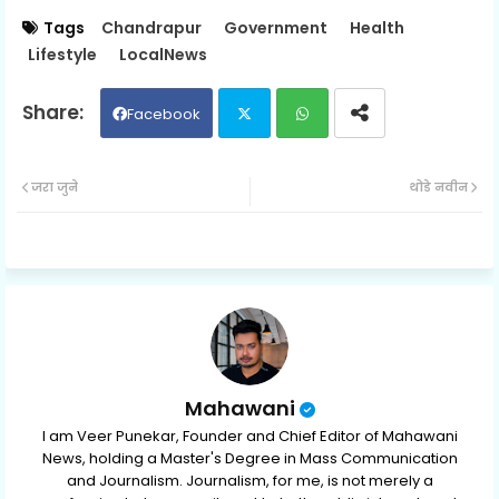
Tags
Chandrapur
Government
Health
Lifestyle
LocalNews
Facebook
Twit
Wh
जरा जुने
थोडे नवीन
ter
ats
ap
p
Mahawani
I am Veer Punekar, Founder and Chief Editor of Mahawani
News, holding a Master's Degree in Mass Communication
and Journalism. Journalism, for me, is not merely a