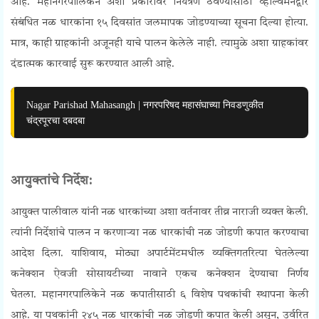
आहे.
महानगरपालिकेने अशा प्रकारांवर नियंत्रण ठेवण्यासाठी व्हॉल्वमनद्वारे
संबंधित नळ धारकांना १५ दिवसांत जलमापक जोडण्याच्या सूचना दिल्या होत्या.
मात्र, काही ग्राहकांनी अजूनही याचे पालन केलेले नाही. त्यामुळे अशा ग्राहकांवर
दंडात्मक कारवाई सुरू करण्यात आली आहे.
Nagar Parishad Mahasangh | नगरपरिषद महासंघाच्या निवडणुकीत
चंद्रपूरचा दबदबा
आयुक्तांचे निर्देश:
आयुक्त पालीवाल यांनी नळ धारकांच्या अशा वर्तनावर तीव्र नाराजी व्यक्त केली.
त्यांनी निर्देशांचे पालन न करणाऱ्या नळ धारकांची नळ जोडणी कपात करण्याचा
आदेश दिला. याशिवाय, मोठ्या अपार्टमेंटमधील व्यक्तिगतरित्या घेतलेल्या
कनेक्शन ऐवजी सोसायटीच्या नावाने एकच कनेक्शन देण्याचा निर्णय
घेतला.
महानगरपालिकेने नळ कपातीसाठी ६ विशेष पथकांची स्थापना केली
आहे. या पथकांनी २४५ नळ धारकांची नळ जोडणी कपात केली असून, उर्वरित