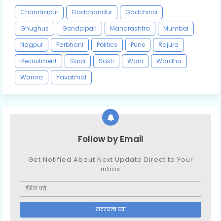
Chandrapur
Gadchandur
Gadchiroli
Ghughus
Gondpipari
Maharashtra
Mumbai
Nagpur
Parbhani
Politics
Pune
Rajura
Recruitment
Saoli
Sasti
Wani
Wardha
Warora
Yavatmal
Follow by Email
Get Notified About Next Update Direct to Your
inbox