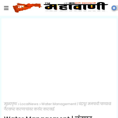
मुख्यपृष्ठ
LocalNews
Water Management | चंद्रपूर मनपाची पाण्याचा
गैरवापर करणाऱ्यांवर कठोर कारवाई