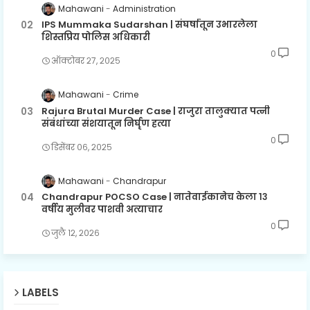
Mahawani
Administration
IPS Mummaka Sudarshan | संघर्षातून उभारलेला
शिस्तप्रिय पोलिस अधिकारी
0
ऑक्टोबर २७, २०२५
Mahawani
Crime
Rajura Brutal Murder Case | राजुरा तालुक्यात पत्नी
संबंधांच्या संशयातून निर्घृण हत्या
0
डिसेंबर ०६, २०२५
Mahawani
Chandrapur
Chandrapur POCSO Case | नातेवाईकानेच केला १३
वर्षीय मुलीवर पाशवी अत्याचार
0
जुलै १२, २०२६
LABELS