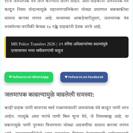
१०७ जलमापक यंत्रे जप्त करण्यात आली आहेत. अशा ग्राहकांनी जलमापक यंत्रे
काढून नियम मोडल्यामुळे महानगरपालिकेला मोठ्या प्रमाणात थकबाकीचा
सामना करावा लागत आहे. सध्याच्या आकडेवारीनुसार, जलमापक यंत्र
लावलेल्या घरांपैकी केवळ १४ टक्के ग्राहकांनी देयक भरले आहे.
MH Police Transfers 2026 | २१ वरिष्ठ अधिकाऱ्यांच्या बदल्यांमुळे
प्रशासनात नव्या समीकरणांची चाहूल
💛 Follow Us on WhatsApp
💙 Follow Us on Facebook
जलमापक काढल्यामुळे वाढलेली समस्या:
काही ग्राहक पाणी वापराचा खर्च टाळण्यासाठी जलमापक यंत्रे काढून पाणी भरत
आहेत. त्यामुळे अशा घरांचे पाणी बिल शून्य येते, जे नियमबाह्य आहे. या
प्रकारामुळे पाणी पुरवठा विभागाला मोठ्या अडचणींचा सामना करावा लागत