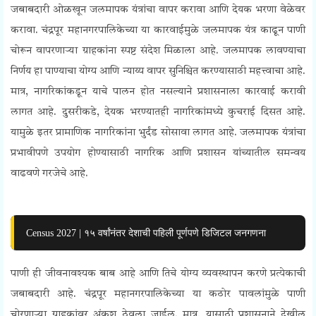
जबाबदारी ओळखून जलमापक यंत्रांचा वापर करावा आणि देयक भरणा वेळेवर
करावा.
चंद्रपूर महानगरपालिकेच्या या कारवाईमुळे जलमापक यंत्र काढून पाणी
चोरून वापरणाऱ्या ग्राहकांना स्पष्ट संदेश मिळाला आहे. जलमापक लावण्याचा
निर्णय हा पाण्याचा योग्य आणि न्याय्य वापर सुनिश्चित करण्यासाठी महत्त्वाचा आहे.
मात्र, नागरिकांकडून याचे पालन होत नसल्याने प्रशासनाला कारवाई करावी
लागत आहे.
दुसरीकडे, देयक भरण्यातही नागरिकांमध्ये कुचराई दिसत आहे.
यामुळे इतर प्रामाणिक नागरिकांना भुर्दंड सोसावा लागत आहे. जलमापक यंत्रांचा
प्रभावीपणे उपयोग होण्यासाठी नागरिक आणि प्रशासन यांच्यातील समन्वय
वाढवणे गरजेचे आहे.
Census 2027 | १५ वर्षांनंतर देशाची पहिली पूर्णपणे डिजिटल जनगणना
पाणी ही जीवनावश्यक बाब आहे आणि तिचे योग्य व्यवस्थापन करणे प्रत्येकाची
जबाबदारी आहे. चंद्रपूर महानगरपालिकेच्या या कठोर पावलांमुळे पाणी
चोरणाऱ्या ग्राहकांवर अंकुश ठेवला जाईल. मात्र, यासाठी प्रशासनाने देखील