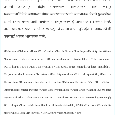
प्रभावी जनजागृती मोहीम राबवण्याची आवश्यकता आहे.
चंद्रपूर
महानगरपालिकेने पाण्याच्या योग्य व्यवस्थापनासाठी जलमापक यंत्रांचे पुनर्स्थापन
आणि देयक भरण्यासाठी नागरिकांना प्रवृत्त करणे हे प्राधान्यक्रम ठेवले पाहिजे.
पाणी वाचवण्यासाठी आणि न्याय्य पद्धतीने त्याचा वापर सुनिश्चित करण्यासाठी ही
कारवाई अत्यंत आवश्यक ठरते.
#Mahawani #Mahawani-News #Veer-Punekar #Marathi-News #Chandrapur-Municipality #Water-
Management #Meter-Installation #Urban-Development #Water-Bills #Public-Awareness
#Chandrapur-News #Water-Conservation #Water-Supply-Issues #Marathi-Updates #Municipal-
Corporation #Public-Issues #Clean-Water #Marathi-Journalism #Citizen-Responsibility #Metered-
Connections #Urban-Sanitation #Marathi-Headline #Mahawani-Exclusive #Water-Theft #Urban-
Infrastructure #Meter-Disputes #Water-Conservation-India #Water-Crisis #Chandrapur-Updates
#Water-Authority #Urban-Development-India #Rural-And-Urban-News #Metered-Water-Supply
#Chandrapur-Municipal-Actions #Public-Utilities #Sustainability #Public-Concerns #Clean-India
#Meter-Installation-Drive #Piped-Water-Supply #Water-Authority-News