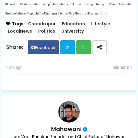
#Bharat #PrideOfIndia #RepublicDayIndia2025 #IndiaRepublicDay #ProudToBeIndian
#IndianCulture
#RepublicDayUjjanagar #SchoolFlag-Hoisting #NationalUnity
Tags
Chandrapur
Education
Lifestyle
LocalNews
Politics
University
Facebook
Twit
Wh
जरा जुने
थोडे नवीन
ter
ats
ap
p
Mahawani
I am Veer Punekar, Founder and Chief Editor of Mahawani