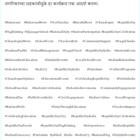
नागरिकांच्या सहकार्यामुळे हा कार्यक्रम एक आदर्श बनला.
#Mahawani #MahawaniNews #VeerPunekar #MarathiNews #Chandrapur #RepublicDay
#FlagHoisting #UjjanagarSchool #NationalUnity #StudentParticipation #RepublicDayCelebration
#ChandrapurNews #SchoolEvent #TeachersRole #CommunitySupport #PragatiTamke
#PrashantParkhi #SchoolManagement #PragatiVinod #RepublicDayIndia #StudentsEvent
#MaharashtraEducation #UnityInDiversity #LocalSchoolEvent #IndianNationalism
#SchoolActivities #India75 #RepublicDayIndia #Patriotism #CulturalPrograms
#ChandrapurUpdates #EducationalEvents #CelebratingRepublicDay #PrideInIndia
#SchoolFunction #StudentsCelebration #SchoolAchievements #CommunityEngagement
#NationalDay #PublicEventIndia #CivicEngagement #IndianCulture #LocalProgram
#NationalPride #UnityThroughEducation #TeachersImpact
#CelebratingEducation #RepublicDay2025 #RepublicDayIndia #RepublicDayCelebration
#RepublicDayParade #RepublicDayFlagHoisting #Independence #IndianRepublic
#IndianDemocracy #Patriotism #JaiHind #India #IndiaAt75 #NationalFlag #UnityInDiversity