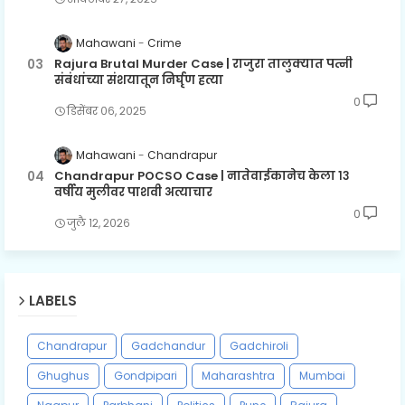
Mahawani
Crime
Rajura Brutal Murder Case | राजुरा तालुक्यात पत्नी
संबंधांच्या संशयातून निर्घृण हत्या
0
डिसेंबर ०६, २०२५
Mahawani
Chandrapur
Chandrapur POCSO Case | नातेवाईकानेच केला १३
वर्षीय मुलीवर पाशवी अत्याचार
0
जुलै १२, २०२६
LABELS
Chandrapur
Gadchandur
Gadchiroli
Ghughus
Gondpipari
Maharashtra
Mumbai