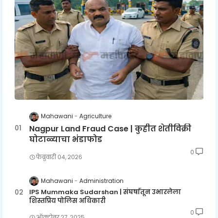
Mahawani
Agriculture
Nagpur Land Fraud Case | कुहीत शेतीविक्री
घोटाळ्याचा भंडाफोड
0
फेब्रुवारी ०४, २०२६
Mahawani
Administration
IPS Mummaka Sudarshan | संघर्षातून उभारलेला
शिस्तप्रिय पोलिस अधिकारी
0
ऑक्टोबर २७, २०२५