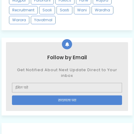
Nagpur
Parbhani
Politics
Pune
Rajura
Recruitment
Saoli
Sasti
Wani
Wardha
Warora
Yavatmal
Follow by Email
Get Notified About Next Update Direct to Your
inbox