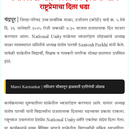
राष्ट्रप्रेमाचा
दिला
धडा
चंद्रपूर |
जिल्हा परिषद उच्च प्राथमिक शाळा, उर्जानगर (कोंडी) वार्ड क्र. ५ येथे
दि. २६ जानेवारी २०२५ रोजी सकाळी ७.३० वाजता प्रजासत्ताक दिन साजरा
करण्यात आला.
National Unity
शाळेच्या ध्वजारोहण सोहळ्याचे अध्यक्ष
शाळा व्यवस्थापन समितीचे अध्यक्ष संतोष पारखी Santosh Parkhi यांनी केले.
यावेळी शाळेतील विद्यार्थी, शिक्षक व गावकरी नागरिक मोठ्या प्रमाणात उपस्थित
होते.
Manvi Karmankar | संविधान चौकातून झळकली प्रतिभेची ओळख
कार्यक्रमाच्या सुरुवातीला शाळेतील ध्वजारोहण करण्यात आले. यानंतर अध्यक्ष
संतोष पारखी यांनी विद्यार्थ्यांना प्रजासत्ताक दिनाच्या महत्त्वावर प्रकाश टाकला.
राष्ट्रध्वज उचलतांना देशप्रेम
National Unity
आणि एकतेचा संदेश दिला गेला.
या कार्यक्रमाचे मुख्य वैशिष्ट्य म्हणजे शाळेतील विद्यार्थ्यांची सक्रिय सहभागिता.