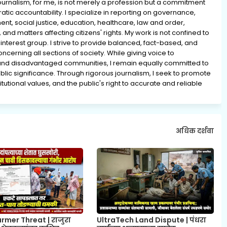
rnalism, for me, is not merely a profession but a commitment
ratic accountability. I specialize in reporting on governance,
ment, social justice, education, healthcare, law and order,
 and matters affecting citizens' rights. My work is not confined to
interest group. I strive to provide balanced, fact-based, and
erning all sections of society. While giving voice to
and disadvantaged communities, I remain equally committed to
lic significance. Through rigorous journalism, I seek to promote
tutional values, and the public's right to accurate and reliable
अधिक दर्शवा
rmer Threat | राजुरा
UltraTech Land Dispute | पंधरा