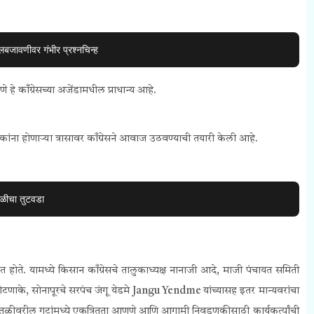
बजावणीवर गंभीर प्रश्नचिन्ह
णे हे काँग्रेसच्या अजेंडामधील प्राधान्य आहे.
ांना होणाऱ्या त्रासावर काँग्रेसने आवाज उठवण्याची तयारी केली आहे.
ोळीचा तुटवडा
ित होते. यामध्ये किसान काँग्रेसचे तालुकाध्यक्ष नानाजी आदे, माजी पंचायत समिती
टणाके, सोनापूरचे सरपंच जंगू येडमे Jangu Yendme यांच्यासह इतर मान्यवरांचा
तळीवरील गटांमध्ये एकत्रितता आणणे आणि आगामी निवडणुकीसाठी कार्यकर्त्यांची