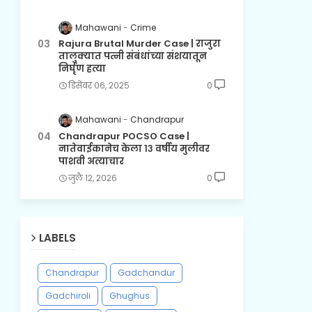
Mahawani
Crime
Rajura Brutal Murder Case | राजुरा
तालुक्यात पत्नी संबंधांच्या संशयातून
निर्घृण हत्या
डिसेंबर ०६, २०२५
0
Mahawani
Chandrapur
Chandrapur POCSO Case |
नातेवाईकानेच केला १३ वर्षीय मुलीवर
पाशवी अत्याचार
जुलै १२, २०२६
0
LABELS
Chandrapur
Gadchandur
Gadchiroli
Ghughus