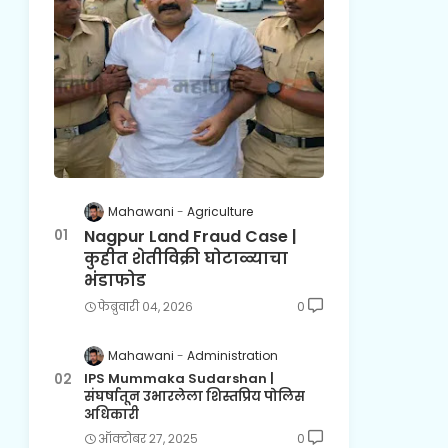
Mahawani
Agriculture
Nagpur Land Fraud Case |
कुहीत शेतीविक्री घोटाळ्याचा
भंडाफोड
फेब्रुवारी ०४, २०२६
0
Mahawani
Administration
IPS Mummaka Sudarshan |
संघर्षातून उभारलेला शिस्तप्रिय पोलिस
अधिकारी
ऑक्टोबर २७, २०२५
0