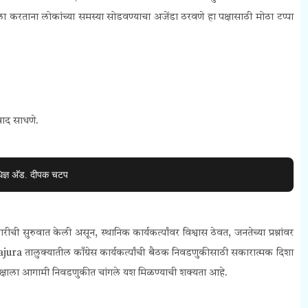
 करताना लोकांच्या समस्या सोडवण्याचा अजेंडा ठरवणे हा पक्षासाठी मोठा टप्पा
वाद साधणे.
िज्ञ अ‍ॅड. दीपक चटप
ारीची सुरुवात केली असून, स्थानिक कार्यकर्त्यांवर विश्वास ठेवत, जनतेच्या प्रश्नांवर
ura तालुक्यातील काँग्रेस कार्यकर्त्यांची बैठक निवडणुकीसाठी सकारात्मक दिशा
्यास पक्षाला आगामी निवडणुकीत चांगले यश मिळण्याची शक्यता आहे.