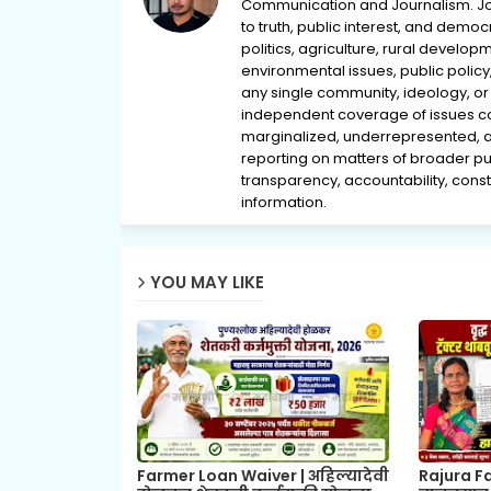
Communication and Journalism. Jou
to truth, public interest, and democ
politics, agriculture, rural develop
environmental issues, public policy,
any single community, ideology, or 
independent coverage of issues conc
marginalized, underrepresented, 
reporting on matters of broader pub
transparency, accountability, consti
information.
YOU MAY LIKE
Farmer Loan Waiver | अहिल्यादेवी
Rajura Fa