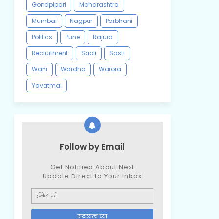
Gondpipari
Maharashtra
Mumbai
Nagpur
Parbhani
Politics
Pune
Rajura
Recruitment
Saoli
Sasti
Wani
Wardha
Warora
Yavatmal
Follow by Email
Get Notified About Next
Update Direct to Your inbox