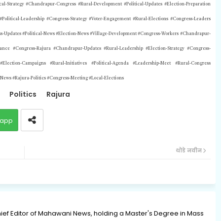
cal-Strategy #Chandrapur-Congress #Rural-Development #Political-Updates #Election-Preparation
olitical-Leadership #Congress-Strategy #Voter-Engagement #Rural-Elections #Congress-Leaders
ress-Updates #Political-News #Election-News #Village-Development #Congress-Workers #Chandrapur-
dance #Congress-Rajura #Chandrapur-Updates #Rural-Leadership #Election-Strategy #Congress-
#Election-Campaigns #Rural-Initiatives #Political-Agenda #Leadership-Meet #Rural-Congress
-News #Rajura-Politics
#Congress-Meeting #Local-Elections
Politics
Rajura
app
थोडे नवीन
ief Editor of Mahawani News, holding a Master's Degree in Mass