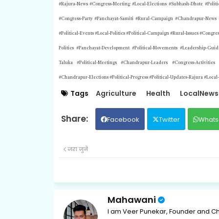
#Rajura-News #Congress-Meeting #Local-Elections #Subhash-Dhote #Politi
#Congress-Party #Panchayat-Samiti #Rural-Campaign #Chandrapur-News #P
#Political-Events #Local-Politics #Political-Campaign #Rural-Issues #Cong
Politics #Panchayat-Development #Political-Movements #Leadership-Gui
Taluka #Political-Meetings #Chandrapur-Leaders #Congress-Activities 
#Chandrapur-Elections #Political-Progress #Political-Updates-Rajura #Local
Tags
Agriculture
Health
LocalNews
Facebook
Twitter
Whats
जरा जुने
Mahawani
I am Veer Punekar, Founder and Ch