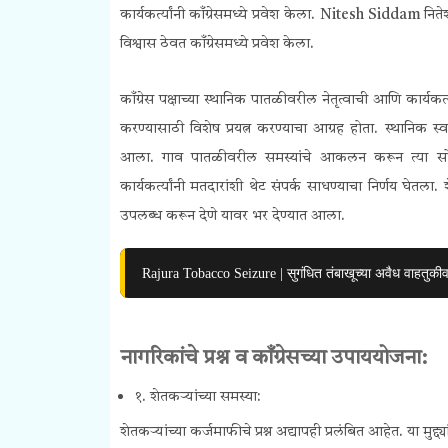
कार्यकर्त्यांनी काँग्रेसमध्ये प्रवेश केला. Nitesh Siddam नित
विश्वास ठेवत काँग्रेसमध्ये प्रवेश केला.
काँग्रेस पक्षाच्या स्थानिक पातळीवरील नेतृत्वाची आणि कार्यकर
करण्यासाठी विशेष प्रयत्न करण्याचा आग्रह होता.
स्थानिक स्
आला. गाव पातळीवरील समस्यांचे आकलन करून त्या सोडव
कार्यकर्त्यांनी मतदारांशी थेट संपर्क साधण्याचा निर्णय घेतला. श
उपलब्ध करून देणे यावर भर देण्यात आला.
Rajura Tobacco Seizure | सुगंधित तंबाखूच्या अवैध वाहतुकी
नागरिकांचे प्रश्न व काँग्रेसच्या उपाययोजना:
१. शेतकऱ्यांच्या समस्या:
शेतकऱ्यांच्या कर्जमाफीचे प्रश्न अद्यापही प्रलंबित आहेत. या मुद