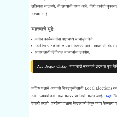
सक्रियता वाढवणे, ही सध्याची गरज आहे. विरोधकांशी मुकाबला
ठरणार आहे.
महत्त्वाचे मुद्दे:
नवीन कार्यकर्त्यांना पक्षामध्ये सामावून घेणे.
स्थानिक पातळीवरील प्रश्न सोडवण्यासाठी मतदारांशी थेट सं
प्रचारासाठी डिजिटल माध्यमांचा उपयोग.
Adv Deepak Chatap | न्यायासाठी सातत्याने झटणारा युवा विध
काँग्रेस पक्षाने आगामी निवडणुकीसाठी
Local Elections
तय
ठोस उपाययोजना सादर करण्याचा निर्धार केला आहे.
राजुरा
Raj
देणारी ठरली. जनतेच्या प्रश्नांना केंद्रस्थानी ठेवून काम केल