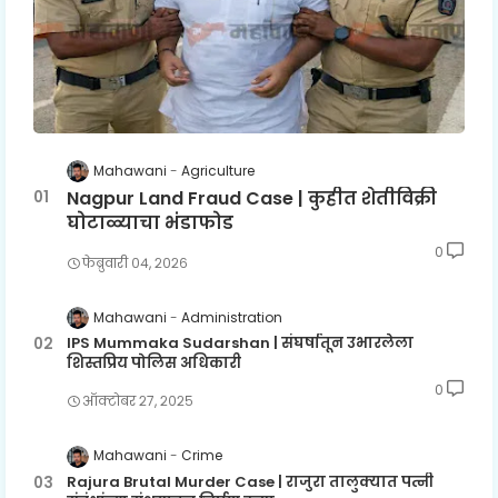
Mahawani
Agriculture
Nagpur Land Fraud Case | कुहीत शेतीविक्री
घोटाळ्याचा भंडाफोड
0
फेब्रुवारी ०४, २०२६
Mahawani
Administration
IPS Mummaka Sudarshan | संघर्षातून उभारलेला
शिस्तप्रिय पोलिस अधिकारी
0
ऑक्टोबर २७, २०२५
Mahawani
Crime
Rajura Brutal Murder Case | राजुरा तालुक्यात पत्नी