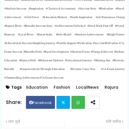
#Mahawani #Mahawani-News #Mahawani-News-Hub #Veer-Punekar #Marathi-News #Rajura
#Student-Success #Inspiration #Chartered-Accountant #Success-Story #Motivation #Rural-
Achievement #Girl-Power #Education-Matters #Youth-Inspiration #Ad-Wamanrao-Chatap
#Rajura-News #Marathi-Success-Story #Achievement-Unlocked #Hard-Work-Pays-Off #Proud-
Moment #Local-News #Rural-India #Role-Model #Student-Achievement #Bright-Future
#Educational-Success #Inspiring-Journey #Family-Support #Dedication #Success-Motivation #CA-
Exam-Success #Marathi-Pride #Rural-Development #Student-Focus #Young-Achievers #Indian-
Education #Rajura-Pride #Mahawani-Updates #Educational-Journey #Shining-Star #News-In-
Marathi #Empowerment-Through-Education #Dreams-Come-True #CA-Exam-Journey
#Outstanding-Achievement #CA-Exam-Success
Tags
Education
Fashion
LocalNews
Rajura
Facebook
Twit
Wh
जरा जुने
थोडे नवीन
ter
ats