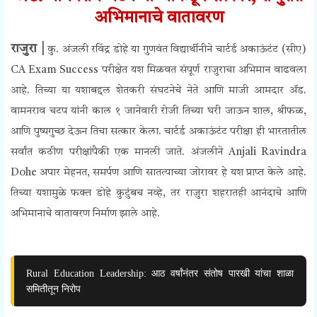
अभिमानाचे वातावरण
राजुरा |
कु. अंजली रविंद्र डोहे या गुणवंत विद्यार्थीनीने चार्टर्ड अकाऊंटंट (सीए)
CA Exam Success परीक्षेत यश मिळवत संपूर्ण राजुराचा अभिमान वाढवला
आहे. तिच्या या यशाबद्दल शेतकरी संघटनेचे नेते आणि माजी आमदार ॲड.
वामनराव चटप यांनी काल
१ जानेवारी रोजी
तिच्या घरी जाऊन शाल, श्रीफळ,
आणि पुष्पगुच्छ देऊन तिचा सत्कार केला.
चार्टर्ड अकाऊंटंट परीक्षा ही भारतातील
सर्वांत कठीण परीक्षांपैकी एक मानली जाते. अंजलीने Anjali Ravindra
Dohe अपार मेहनत, समर्पण आणि सातत्याच्या जोरावर हे यश प्राप्त केले आहे.
तिच्या यशामुळे फक्त डोहे कुटुंबच नव्हे, तर राजुरा शहरातही आनंदाचे आणि
अभिमानाचे वातावरण निर्माण झाले आहे.
Rural Education Leadership: आठ वर्षांनंतर संतोष पारखी यांचा शाळा
समितीतून निरोप