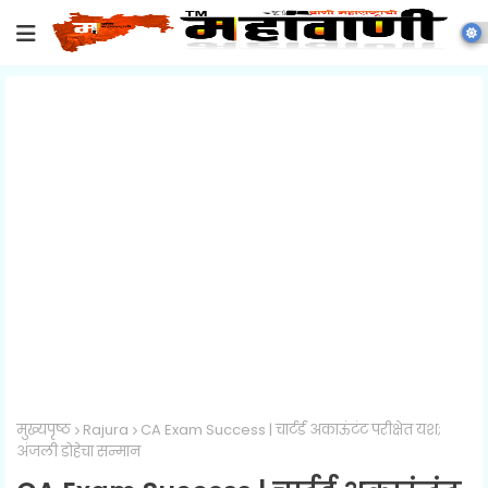
मुख्यपृष्ठ
Rajura
CA Exam Success | चार्टर्ड अकाऊंटंट परीक्षेत यश;
अंजली डोहेचा सन्मान