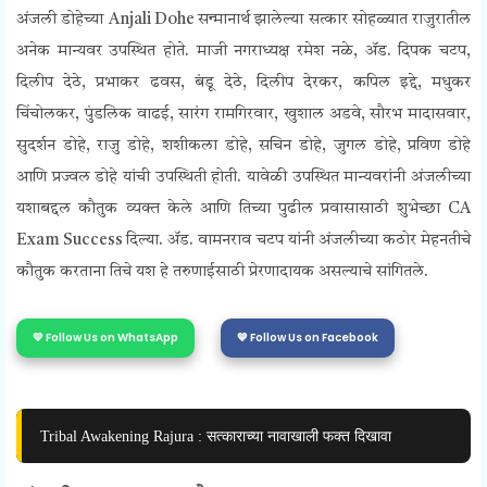
अंजली डोहेच्या Anjali Dohe सन्मानार्थ झालेल्या सत्कार सोहळ्यात राजुरातील
अनेक मान्यवर उपस्थित होते. माजी नगराध्यक्ष रमेश नळे, ॲड. दिपक चटप,
दिलीप देठे, प्रभाकर ढवस, बंडू देठे, दिलीप देरकर, कपिल इद्दे, मधुकर
चिंचोलकर, पुंडलिक वाढई, सारंग रामगिरवार, खुशाल अडवे, सौरभ मादासवार,
सुदर्शन डोहे, राजु डोहे, शशीकला डोहे, सचिन डोहे, जुगल डोहे, प्रविण डोहे
आणि प्रज्वल डोहे यांची उपस्थिती होती.
यावेळी उपस्थित मान्यवरांनी अंजलीच्या
यशाबद्दल कौतुक व्यक्त केले आणि तिच्या पुढील प्रवासासाठी शुभेच्छा CA
Exam Success दिल्या. ॲड. वामनराव चटप यांनी अंजलीच्या कठोर मेहनतीचे
कौतुक करताना तिचे यश हे तरुणाईसाठी प्रेरणादायक असल्याचे सांगितले.
💛 Follow Us on WhatsApp
💙 Follow Us on Facebook
Tribal Awakening Rajura : सत्काराच्या नावाखाली फक्त दिखावा