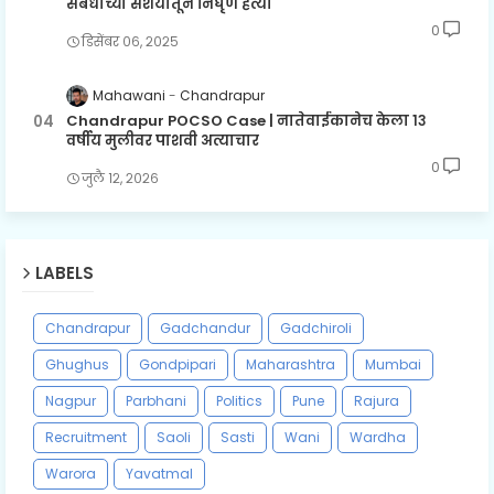
संबंधांच्या संशयातून निर्घृण हत्या
0
डिसेंबर ०६, २०२५
Mahawani
Chandrapur
Chandrapur POCSO Case | नातेवाईकानेच केला १३
वर्षीय मुलीवर पाशवी अत्याचार
0
जुलै १२, २०२६
LABELS
Chandrapur
Gadchandur
Gadchiroli
Ghughus
Gondpipari
Maharashtra
Mumbai
Nagpur
Parbhani
Politics
Pune
Rajura
Recruitment
Saoli
Sasti
Wani
Wardha
Warora
Yavatmal