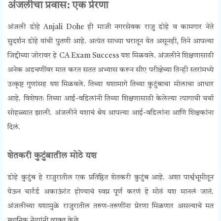
अंजलीचा प्रवास: एक प्रेरणा
अंजली डोहे Anjali Dohe ही माजी नगरसेवक राजु डोहे व कामगार नेते
सुदर्शन डोहे यांची पुतणी आहे. अत्यंत साध्या घरातून येत असूनही, तिने आपल्या
जिद्दीच्या जोरावर हे CA Exam Success यश मिळवले. अंजलीने शिक्षणासाठी
अनेक अडचणींवर मात करत सतत अभ्यास करून सीए परीक्षेच्या तिन्ही स्तरांमध्ये
उत्कृष्ट गुणांसह यश मिळवले.
तिच्या यशामागे तिच्या कुटुंबाचा मोलाचा आधार
आहे. विशेषतः तिच्या आई-वडिलांनी तिच्या शिक्षणासाठी केलेल्या त्यागाची चर्चा
सोहळ्यात झाली. अंजलीने यशाचं श्रेय आपल्या आई-वडिलांना आणि शिक्षकांना
दिलं.
शेतकरी कुटुंबातील मोठे यश
डोहे कुटुंब हे राजुरातील एक प्रतिष्ठित शेतकरी कुटुंब आहे. अशा पार्श्वभूमीतून
येऊन चार्टर्ड अकाऊंटंट होण्याचं स्वप्न पूर्ण करणं हे मोठं यश मानलं जातं.
अंजलीच्या यशामुळे राजुरातील तरुण-तरुणींना प्रेरणा मिळणार असल्याचे मत
स्थानिक नेत्यांनी व्यक्त केले.