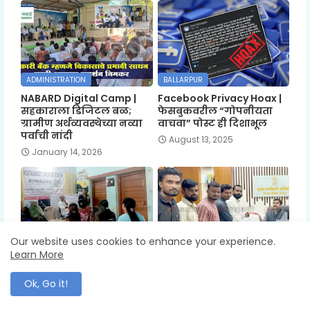
ADMINISTRATION
BALLARPUR
NABARD Digital Camp |
Facebook Privacy Hoax |
सहकाराला डिजिटल बळ;
फेसबुकवरील “गोपनीयता
ग्रामीण अर्थव्यवस्थेच्या नव्या
वाचवा” पोस्ट ही दिशाभूल
पर्वाची नांदी
August 13, 2025
January 14, 2026
Our website uses cookies to enhance your experience.
ADMINISTRATION
ADMINISTRATION
Learn More
Women Skill
Jal Jeevan Mission |
Development | कौशल्याने
सास्तीतील रखडले जलजीवन
Ok, Go it!
घरातच उभा राहू शकतो उद्योग
मिशन
August 03, 2025
August 01, 2025