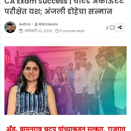
CA Exam Success | चार्टर्ड अकाऊंटंट
परीक्षेत यश; अंजली डोहेचा सन्मान
Mahawani
0
जानेवारी ०२, २०२५
3 minute read
ॲड. वामनराव चटप यांच्याकडून सत्कार, राजुरात