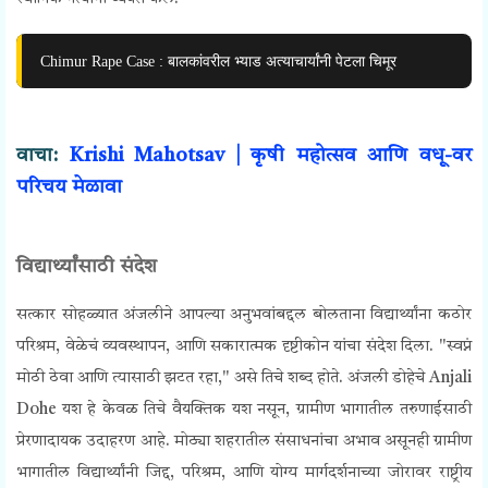
Chimur Rape Case : बालकांवरील भ्याड अत्याचार्यांनी पेटला चिमूर
वाचा:
Krishi Mahotsav | कृषी महोत्सव आणि वधू-वर
परिचय मेळावा
विद्यार्थ्यांसाठी संदेश
सत्कार सोहळ्यात अंजलीने आपल्या अनुभवांबद्दल बोलताना विद्यार्थ्यांना कठोर
परिश्रम, वेळेचं व्यवस्थापन, आणि सकारात्मक दृष्टीकोन यांचा संदेश दिला. "स्वप्नं
मोठी ठेवा आणि त्यासाठी झटत रहा," असे तिचे शब्द होते.
अंजली डोहेचे Anjali
Dohe यश हे केवळ तिचे वैयक्तिक यश नसून, ग्रामीण भागातील तरुणाईसाठी
प्रेरणादायक उदाहरण आहे. मोठ्या शहरातील संसाधनांचा अभाव असूनही ग्रामीण
भागातील विद्यार्थ्यांनी जिद्द, परिश्रम, आणि योग्य मार्गदर्शनाच्या जोरावर राष्ट्रीय