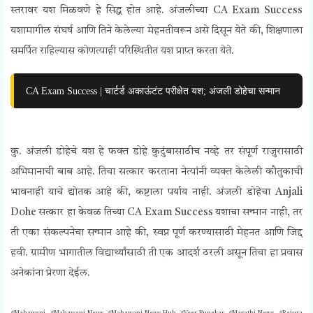
स्तरावर यश मिळवणे हे सिद्ध होत आहे.
अंजलीच्या CA Exam Success
यशामागील संघर्ष आणि तिने केलेल्या मेहनतीवरून असे दिसून येते की, शिक्षणाला
समर्पित राहिल्यास कोणत्याही परिस्थितीत यश प्राप्त करता येते.
CA Exam Success | चार्टर्ड अकाऊंटंट परीक्षेत यश; अंजली डोहेचा सन्मान
कु. अंजली डोहेचे यश हे फक्त डोहे कुटुंबासाठीच नव्हे तर संपूर्ण राजुरासाठी
अभिमानाची बाब आहे. तिचा सत्कार करताना नेत्यांनी व्यक्त केलेली कौतुकाची
भावनाही याचे द्योतक आहे की, कष्टाला पर्याय नाही.
अंजली डोहेचा Anjali
Dohe सत्कार हा केवळ तिच्या CA Exam Success यशाचा सन्मान नाही, तर
ती एका संकल्पनेचा सन्मान आहे की, स्वप्न पूर्ण करण्यासाठी मेहनत आणि जिद्द
हवी. ग्रामीण भागातील विद्यार्थ्यांसाठी ती एक आदर्श ठरली असून तिचा हा प्रवास
अनेकांना प्रेरणा देईल.