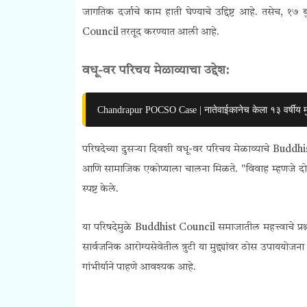
जागतिक दर्जाचे काम हाती घेण्याचे उद्दिष्ट आहे. तसेच, १७ 
Council
तरतूद करण्यात आली आहे.
वधू-वर परिचय मेळाव्याचा उद्देश:
Chandrapur POCSO Case | नातेवाईकानेच केला १३ वर्षीय मु
परिषदेच्या दुसऱ्या दिवशी वधू-वर परिचय मेळाव्याचे
Buddhi
आणि सामाजिक एकोप्याला चालना मिळते. "विवाह म्हणजे दोन व
स्पष्ट केले.
या परिषदेमुळे
Buddhist Council
समाजातील महत्त्वाचे प्
सार्वजनिक आरोग्यसेवेतील त्रुटी या मुद्द्यांवर ठोस उपाययोजना
गांभीर्याने पाहणे आवश्यक आहे.