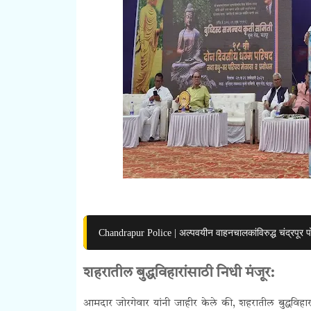
Chandrapur Police | अल्पवयीन वाहनचालकांविरुद्ध चंद्रपूर प
शहरातील बुद्धविहारांसाठी निधी मंजूर:
आमदार जोरगेवार यांनी जाहीर केले की, शहरातील बुद्धविहा