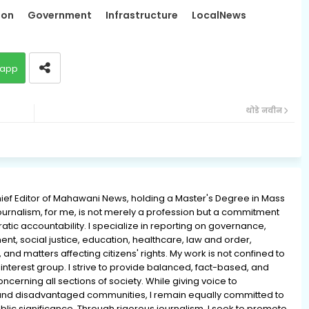
ion
Government
Infrastructure
LocalNews
app
थोडे नवीन
ief Editor of Mahawani News, holding a Master's Degree in Mass
rnalism, for me, is not merely a profession but a commitment
ratic accountability. I specialize in reporting on governance,
ment, social justice, education, healthcare, law and order,
 and matters affecting citizens' rights. My work is not confined to
interest group. I strive to provide balanced, fact-based, and
erning all sections of society. While giving voice to
and disadvantaged communities, I remain equally committed to
lic significance. Through rigorous journalism, I seek to promote