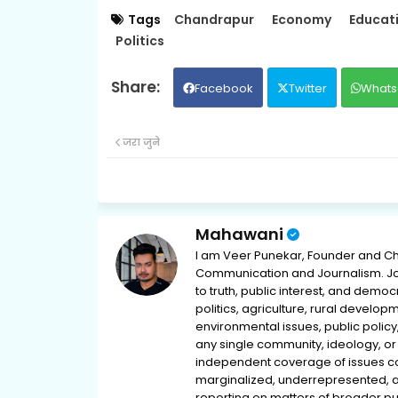
Tags
Chandrapur
Economy
Educat
Politics
Facebook
Twitter
Whats
जरा जुने
Mahawani
I am Veer Punekar, Founder and Ch
Communication and Journalism. Jou
to truth, public interest, and democ
politics, agriculture, rural develop
environmental issues, public policy,
any single community, ideology, or 
independent coverage of issues conc
marginalized, underrepresented, 
reporting on matters of broader pub