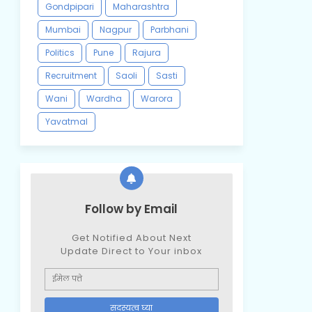
Gondpipari
Maharashtra
Mumbai
Nagpur
Parbhani
Politics
Pune
Rajura
Recruitment
Saoli
Sasti
Wani
Wardha
Warora
Yavatmal
Follow by Email
Get Notified About Next
Update Direct to Your inbox