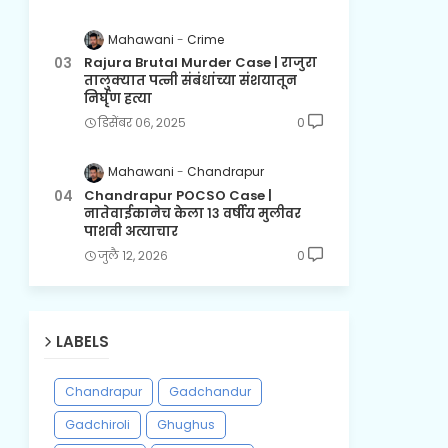
Mahawani
Crime
Rajura Brutal Murder Case | राजुरा
तालुक्यात पत्नी संबंधांच्या संशयातून
निर्घृण हत्या
डिसेंबर ०६, २०२५
0
Mahawani
Chandrapur
Chandrapur POCSO Case |
नातेवाईकानेच केला १३ वर्षीय मुलीवर
पाशवी अत्याचार
जुलै १२, २०२६
0
LABELS
Chandrapur
Gadchandur
Gadchiroli
Ghughus