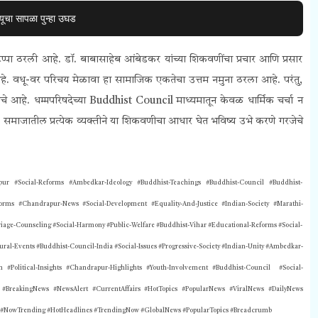
यूचा सापळा पुन्हा उघड
्पा ठरली आहे. डॉ. बाबासाहेब आंबेडकर यांच्या शिकवणींचा प्रचार आणि प्रसार
. वधू-वर परिचय मेळावा हा सामाजिक एकतेचा उत्तम नमुना ठरला आहे. परंतु,
वाचे आहे.
धम्मपरिषदेच्या
Buddhist Council
माध्यमातून केवळ धार्मिक चर्चा न
समाजातील प्रत्येक व्यक्तीने या शिकवणीचा आधार घेत भविष्य उभे करणे गरजेचे
 #Social-Reforms #Ambedkar-Ideology #Buddhist-Teachings #Buddhist-Council #Buddhist-
ms #Chandrapur-News #Social-Development #Equality-And-Justice #Indian-Society #Marathi-
ge-Counseling #Social-Harmony #Public-Welfare #Buddhist-Vihar #Educational-Reforms #Social-
ral-Events #Buddhist-Council-India #Social-Issues #Progressive-Society #Indian-Unity #Ambedkar-
 #Political-Insights #Chandrapur-Highlights #Youth-Involvement
#Buddhist-Council #Social-
#BreakingNews #NewsAlert #CurrentAffairs #HotTopics #PopularNews #ViralNews #DailyNews
d #NowTrending #HotHeadlines #TrendingNow #GlobalNews #PopularTopics #Breadcrumb