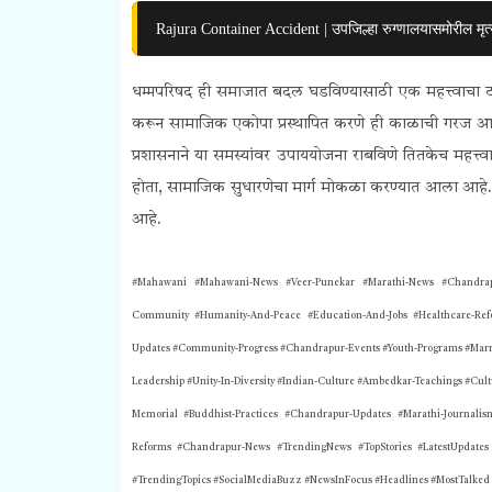
Rajura Container Accident | उपजिल्हा रुग्णालयासमोरील मृत्
धम्मपरिषद ही समाजात बदल घडविण्यासाठी एक महत्त्वाचा टप
करून सामाजिक एकोपा प्रस्थापित करणे ही काळाची गरज आहे
प्रशासनाने या समस्यांवर उपाययोजना राबविणे तितकेच महत्त्
होता, सामाजिक सुधारणेचा मार्ग मोकळा करण्यात आला आहे. 
आहे.
#Mahawani #Mahawani-News #Veer-Punekar #Marathi-News #Chandrapur
Community #Humanity-And-Peace #Education-And-Jobs #Healthcare-Refor
Updates #Community-Progress #Chandrapur-Events #Youth-Programs #Marria
Leadership #Unity-In-Diversity #Indian-Culture #Ambedkar-Teachings #Cultu
Memorial #Buddhist-Practices #Chandrapur-Updates #Marathi-Journalism
Reforms #Chandrapur-News #TrendingNews #TopStories #LatestUpdates 
#TrendingTopics #SocialMediaBuzz #NewsInFocus #Headlines #MostTalke