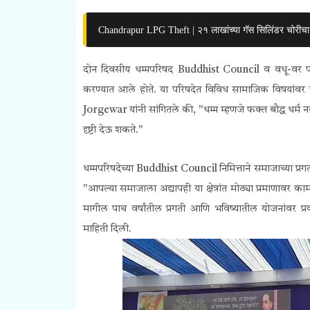
Chandrapur LPG Theft | २१ लाखांच्या गॅस सिलिंडर चोरीचा 
दोन दिवसीय धम्मपरिषद
Buddhist Council
व वधू-वर प
करण्यात आले होते. या परिषदेत विविध सामाजिक विषयांवर च
Jorgewar
यांनी सांगितले की, "धम्म म्हणजे फक्त बौद्ध ध
दृष्टी देऊ शकते."
धम्मपरिषदेच्या
Buddhist Council
निमित्ताने समाजाच्या प
"आपल्या समाजाला अद्यापही या क्षेत्रांत मोठ्या प्रमाणावर 
मागील पाच वर्षांतील प्रगती आणि भविष्यातील योजनांवर प्रका
माहिती दिली.