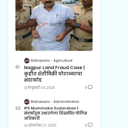
Mahawani
Agriculture
Nagpur Land Fraud Case |
कुहीत शेतीविक्री घोटाळ्याचा
भंडाफोड
फेब्रुवारी ०४, २०२६
0
Mahawani
Administration
IPS Mummaka Sudarshan |
संघर्षातून उभारलेला शिस्तप्रिय पोलिस
अधिकारी
ऑक्टोबर २७, २०२५
0