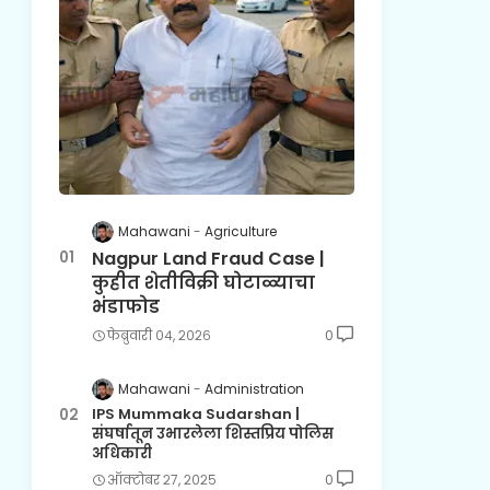
Mahawani
Agriculture
Nagpur Land Fraud Case |
कुहीत शेतीविक्री घोटाळ्याचा
भंडाफोड
फेब्रुवारी ०४, २०२६
0
Mahawani
Administration
IPS Mummaka Sudarshan |
संघर्षातून उभारलेला शिस्तप्रिय पोलिस
अधिकारी
ऑक्टोबर २७, २०२५
0