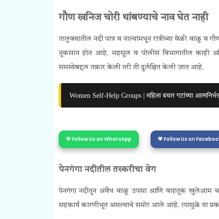
गौण खनिज चोरी थांबण्याचे नाव घेत नाही
तालुक्यातील नदी पात्र व नाल्यांमधून रात्रीच्या वेळी वाळू
नुकसान होत आहे. महसूल व पोलीस विभागातील काही अधिका
समस्येबद्दल तक्रार केली तरी ती दुर्लक्षित केली जात आहे.
Women Self-Help Groups | महिला बचत गटांच्या आत्मनिर्भ
💛 Follow Us on WhatsApp
💙 Follow Us on Faceboo
पेनगंगा नदीतील तस्करीचा वेग
पेनगंगा नदीतून अवैध वाळू उपसा आणि वाहतूक खुलेआम चालू 
सहकार्य कारणीभूत असल्याचे समोर आले आहे. त्यामुळे या प