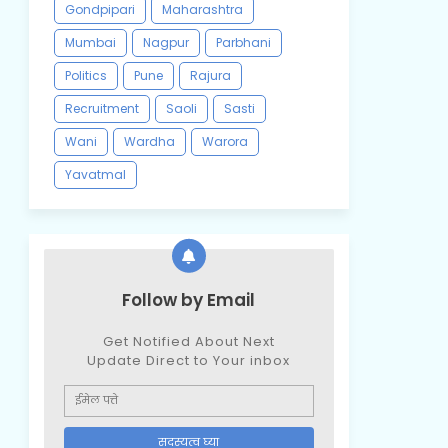
Gondpipari
Maharashtra
Mumbai
Nagpur
Parbhani
Politics
Pune
Rajura
Recruitment
Saoli
Sasti
Wani
Wardha
Warora
Yavatmal
Follow by Email
Get Notified About Next
Update Direct to Your inbox