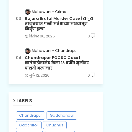
Mahawani
Crime
Rajura Brutal Murder Case | राजुरा
तालुक्यात पत्नी संबंधांच्या संशयातून
निर्घृण हत्या
डिसेंबर ०६, २०२५
0
Mahawani
Chandrapur
Chandrapur POCSO Case |
नातेवाईकानेच केला १३ वर्षीय मुलीवर
पाशवी अत्याचार
जुलै १२, २०२६
0
LABELS
Chandrapur
Gadchandur
Gadchiroli
Ghughus