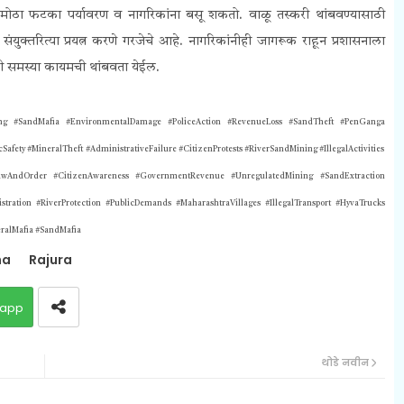
ा मोठा फटका पर्यावरण व नागरिकांना बसू शकतो.
वाळू तस्करी थांबवण्यासाठी
ुक्तरित्या प्रयत्न करणे गरजेचे आहे. नागरिकांनीही जागरूक राहून प्रशासनाला
ी समस्या कायमची थांबवता येईल.
ng #SandMafia #EnvironmentalDamage #PoliceAction #RevenueLoss #SandTheft #PenGanga
fety #MineralTheft #AdministrativeFailure #CitizenProtests #RiverSandMining #IllegalActivities
LawAndOrder #CitizenAwareness #GovernmentRevenue #UnregulatedMining #SandExtraction
stration #RiverProtection #PublicDemands #MaharashtraVillages #IllegalTransport #HyvaTrucks
ralMafia #
SandMafia
na
Rajura
app
थोडे नवीन