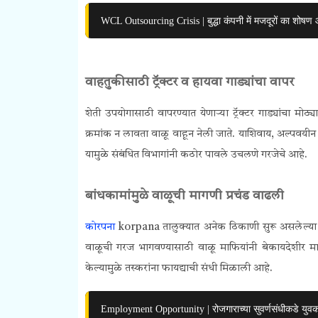
WCL Outsourcing Crisis | बुद्धा कंपनी में मजदूरों का शोष
वाहतुकीसाठी ट्रॅक्टर व हायवा गाड्यांचा वापर
शेती उपयोगासाठी वापरण्यात येणाऱ्या ट्रॅक्टर गाड्यांचा 
क्रमांक न लावता वाळू वाहून नेली जाते. याशिवाय, अल्पवयीन
यामुळे संबंधित विभागांनी कठोर पावले उचलणे गरजेचे आहे.
बांधकामांमुळे वाळूची मागणी प्रचंड वाढली
कोरपना
korpana तालुक्यात अनेक ठिकाणी सुरू असलेल्या बा
वाळूची गरज भागवण्यासाठी वाळू माफियांनी बेकायदेशीर म
केल्यामुळे तस्करांना फायद्याची संधी मिळाली आहे.
Employment Opportunity | रोजगाराच्या सुवर्णसंधीकडे युवक