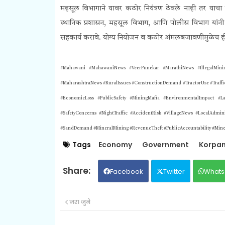
महसूल विभागाने यावर कठोर नियंत्रण ठेवले नाही तर याच
स्थानिक प्रशासन, महसूल विभाग, आणि पोलीस विभाग यांनी संय
सहकार्य करावे. योग्य नियोजन व कठोर अंमलबजावणीमुळेच ह
#Mahawani #MahawaniNews #VeerPunekar #MarathiNews #IllegalMini
#MaharashtraNews #RuralIssues #ConstructionDemand #TractorUse #TrafficSa
#EconomicLoss #PublicSafety #MiningMafia #EnvironmentalImpact #
#SafetyConcerns #NightTraffic #AccidentRisk #VillageNews #LocalAdmini
#SandDemand #MineralMining #RevenueTheft #PublicAccountability #Mine
Tags
Economy
Government
Korpa
Facebook
Twitter
Whats
जरा जुने