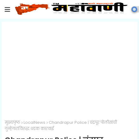
मुख्यपृष्ठ
LocalNews
Chandrapur Police | चंद्रपूर पोलीसांची
गुन्हेगारांविरुद्ध धडक कारवाई