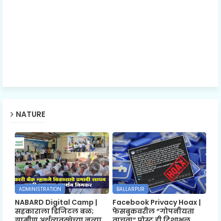
NATURE
ADMINISTRATION
BALLARPUR
NABARD Digital Camp |
Facebook Privacy Hoax |
सहकाराला डिजिटल बळ;
फेसबुकवरील “गोपनीयता
ग्रामीण अर्थव्यवस्थेच्या नव्या
वाचवा” पोस्ट ही दिशाभूल