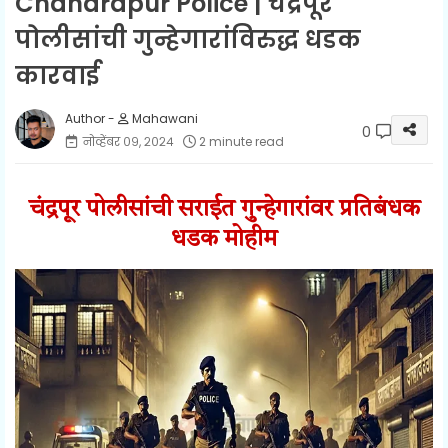
Chandrapur Police | चंद्रपूर
पोलीसांची गुन्हेगारांविरुद्ध धडक
कारवाई
Mahawani
0
नोव्हेंबर ०९, २०२४
2 minute read
चंद्रपूर पोलीसांची सराईत गुन्हेगारांवर प्रतिबंधक
धडक मोहीम