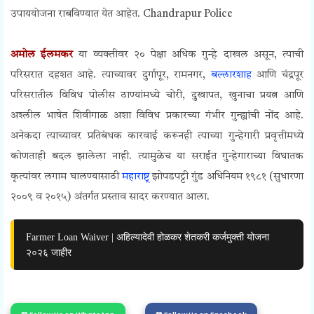
उपाययोजना राबविण्यात येत आहेत.
Chandrapur Police
अमोल ईलमकर
या व्यक्तीवर २० पेक्षा अधिक गुन्हे दाखल असून, त्याची
परिसरात दहशत आहे. त्याच्यावर दुर्गापूर, रामनगर,
बल्लारशाह
आणि चंद्रपूर
परिसरातील विविध पोलीस ठाण्यांमध्ये चोरी, दुखापत, खुनाचा प्रयत्न आणि
अश्लील भाषेत शिवीगाळ अशा विविध प्रकारच्या गंभीर गुन्ह्यांची नोंद आहे.
अनेकदा त्याच्यावर प्रतिबंधक कारवाई करूनही त्याच्या गुन्हेगारी प्रवृत्तीमध्ये
कोणताही बदल झालेला नाही. त्यामुळेच या सराईत गुन्हेगाराच्या विघातक
कृत्यांवर लगाम घालण्यासाठी
महाराष्ट्र
झोपडपट्टी गुंड अधिनियम १९८१ (सुधारणा
२००९ व २०१५) अंतर्गत प्रस्ताव सादर करण्यात आला.
Farmer Loan Waiver | अहिल्यादेवी होळकर शेतकरी कर्जमुक्ती योजना
२०२६ जाहीर