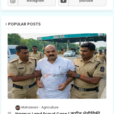
instagram
youtube
POPULAR POSTS
Mahawani
Agriculture
Nagpur Land Fraud Case | कुहीत शेतीविक्री