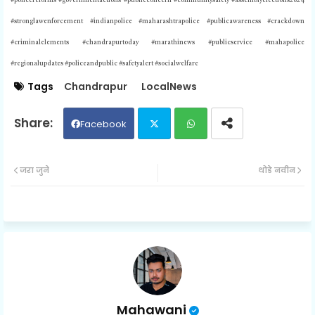
#policereforms #governmentactions #publicconcern #communitysafety #assemblyelections2024
#stronglawenforcement #indianpolice #maharashtrapolice #publicawareness #crackdown
#criminalelements #chandrapurtoday #marathinews #publicservice #mahapolice
#regionalupdates #policeandpublic #safetyalert #socialwelfare
Tags
Chandrapur
LocalNews
Facebook
Twit
Wh
जरा जुने
थोडे नवीन
ter
ats
ap
p
Mahawani