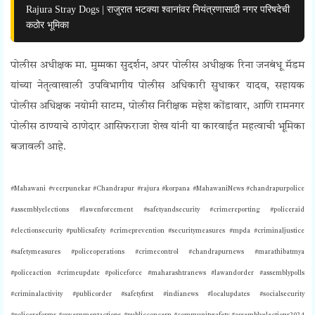
Rajura Stray Dogs | राजुरात भटक्या श्वानांवर नियंत्रणासाठी नगर परिषदेची
कठोर भूमिका
पोलीस अधीक्षक मा. मुम्मका सुदर्शन, अपर पोलीस अधीक्षक रिना जनबंधू मॅडम
यांच्या नेतृत्वाखाली उपविभागीय पोलीस अधिकारी सुधाकर यादव, सहायक
पोलीस अधिक्षक नयोमी साटम, पोलीस निरीक्षक महेश कोंडावार, आणि रामनगर
पोलीस ठाण्याचे ठाणेदार आसिफराजा शेख यांनी या कारवाईत महत्वाची भूमिका
बजावली आहे.
#Mahawani #veerpunekar #Chandrapur #rajura #korpana #MahawaniNews #chandrapurpolice
#assemblyelections #lawenforcement #safetyandsecurity #crimereporting #policeraid
#electionsecurity #publicsafety #crimeprevention #securitymeasures #mpda #criminaljustice
#safetymeasures #policeoperations #crimecontrol #chandrapurnews #marathibatmya
#policeaction #crimeupdate #policeforce #maharashtranews #lawandorder #assemblypolls
#criminalactivity #publicorder #safetyfirst #indianews #localupdates #socialsecurity