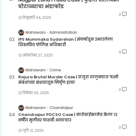
घोटाळ्याचा भंडाफोड
0
फेब्रुवारी ०४, २०२६
Mahawani
Administration
IPS Mummaka Sudarshan | संघर्षातून उभारलेला
शिस्तप्रिय पोलिस अधिकारी
0
ऑक्टोबर २७, २०२५
Mahawani
Crime
Rajura Brutal Murder Case | राजुरा तालुक्यात पत्नी
संबंधांच्या संशयातून निर्घृण हत्या
0
डिसेंबर ०६, २०२५
Mahawani
Chandrapur
Chandrapur POCSO Case | नातेवाईकानेच केला १३
वर्षीय मुलीवर पाशवी अत्याचार
0
जुलै १२, २०२६