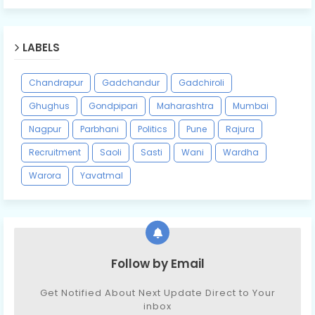
LABELS
Chandrapur
Gadchandur
Gadchiroli
Ghughus
Gondpipari
Maharashtra
Mumbai
Nagpur
Parbhani
Politics
Pune
Rajura
Recruitment
Saoli
Sasti
Wani
Wardha
Warora
Yavatmal
Follow by Email
Get Notified About Next Update Direct to Your
inbox