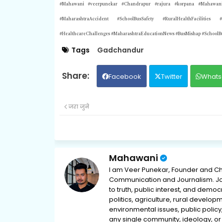
#Mahawani #veerpunekar #Chandrapur #rajura #korpana #Mahawani
#MaharashtraAccident #SchoolBusSafety #RuralHealthFacilities #
#HealthcareChallenges #MaharashtraEducationNews #BusMishap #
SchoolB
Tags
Gadchandur
Facebook
Twitter
Whats
जरा जुने
Mahawani
I am Veer Punekar, Founder and Ch
Communication and Journalism. Jou
to truth, public interest, and democ
politics, agriculture, rural develop
environmental issues, public policy,
any single community, ideology, or 