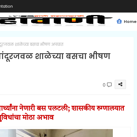
tation
Home
ंदूरजवळ शाळेच्या बसचा भीषण अपघात
चांदूरजवळ शाळेच्या बसचा भीषण
0
द्यार्थ्यांना नेणारी बस पलटली; शासकीय रुग्णालयात
ुविधांचा मोठा अभाव