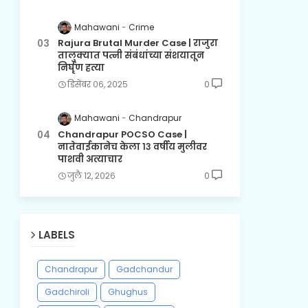
Mahawani
Crime
Rajura Brutal Murder Case | राजुरा
तालुक्यात पत्नी संबंधांच्या संशयातून
निर्घृण हत्या
डिसेंबर ०६, २०२५
0
Mahawani
Chandrapur
Chandrapur POCSO Case |
नातेवाईकानेच केला १३ वर्षीय मुलीवर
पाशवी अत्याचार
जुलै १२, २०२६
0
LABELS
Chandrapur
Gadchandur
Gadchiroli
Ghughus