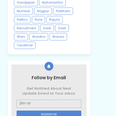
Gondpipari
Maharashtra
Mumbai
Nagpur
Parbhani
Politics
Pune
Rajura
Recruitment
Saoli
Sasti
Wani
Wardha
Warora
Yavatmal
Follow by Email
Get Notified About Next
Update Direct to Your inbox