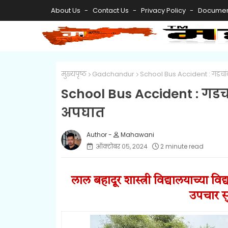
About Us
Contact Us
Privacy Policy
Documen
मुख्यपृष्ठ
Gadchandur
School Bus Accident : गडचा
School Bus Accident : गड
अपघात
Mahawani
ऑक्टोबर ०५, २०२४
2 minute read
लाल बहादूर शास्त्री विद्यालयाच्या वि
उपचार स