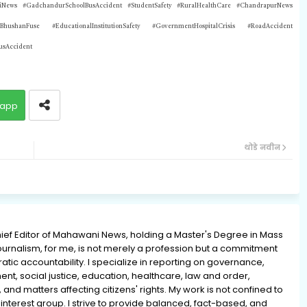
News #GadchandurSchoolBusAccident #StudentSafety #RuralHealthCare #ChandrapurNews
BhushanFuse #EducationalInstitutionSafety #GovernmentHospitalCrisis #RoadAccident
usAccident
app
थोडे नवीन
ief Editor of Mahawani News, holding a Master's Degree in Mass
rnalism, for me, is not merely a profession but a commitment
ratic accountability. I specialize in reporting on governance,
ment, social justice, education, healthcare, law and order,
 and matters affecting citizens' rights. My work is not confined to
interest group. I strive to provide balanced, fact-based, and