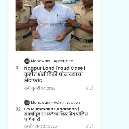
Mahawani
Agriculture
Nagpur Land Fraud Case |
कुहीत शेतीविक्री घोटाळ्याचा
भंडाफोड
फेब्रुवारी ०४, २०२६
0
Mahawani
Administration
IPS Mummaka Sudarshan |
संघर्षातून उभारलेला शिस्तप्रिय पोलिस
अधिकारी
ऑक्टोबर २७, २०२५
0