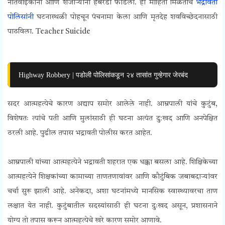
नातेवाईकांनी आणि शेजाऱ्यांनी हंबरडा फोडला. ही माहिती मिळताच
भद्रावती
पोलिसांनी
घटनास्थळी पोहचून पंचनामा केला आणि मृतदेह शवविच्छेदनासाठी
पाठविला.
Teacher Suicide
Highway Robbery | पडोली पोलिसांकडून २४ तासांत गुन्हेगार जेरबंद
सदर आत्महत्येचे कारण अद्याप समोर आलेले नाही. आम्रपाली यांचे कुटुंब,
विशेषतः त्यांचे पती आणि मुलांसाठी ही घटना अत्यंत दु:खद आणि अनपेक्षित
ठरली आहे. पुढील तपास भद्रावती पोलीस करत आहेत.
आम्रपाली यांच्या आत्महत्येने भद्रावती शहरात एक धक्का बसला आहे. शिक्षिकेच्या
आत्महत्येने शिक्षकांच्या कामाच्या ताणतणावांवर आणि कौटुंबिक जबाबदाऱ्यांवर
चर्चा सुरू झाली आहे. अनेकदा, अशा घटनांमध्ये मानसिक स्वास्थ्यावरचा ताण
लक्षात येत नाही. कुटुंबातील सदस्यांसाठी ही घटना दुःखद असून, प्रशासनाने
योग्य तो तपास करून आत्महत्येचे खरे कारण समोर आणावे.