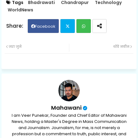
Tags
Bhadrawati
Chandrapur
Technology
WorldNews
Facebook
Twit
Wh
जरा जुने
थोडे नवीन
ter
ats
ap
p
Mahawani
I am Veer Punekar, Founder and Chief Editor of Mahawani
News, holding a Master's Degree in Mass Communication
and Journalism. Journalism, for me, is not merely a
profession but a commitment to truth, public interest, and