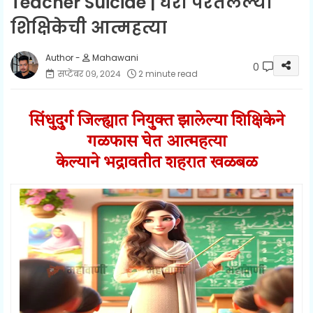
Teacher Suicide | घरी परतलेल्या
शिक्षिकेची आत्महत्या
Mahawani
0
सप्टेंबर ०९, २०२४
2 minute read
सिंधुदुर्ग जिल्ह्यात नियुक्त झालेल्या शिक्षिकेने
गळफास घेत आत्महत्या
केल्याने भद्रावतीत शहरात खळबळ