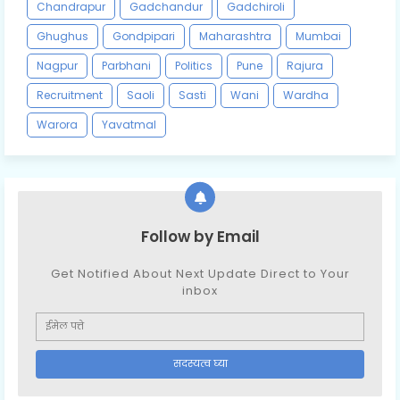
Chandrapur
Gadchandur
Gadchiroli
Ghughus
Gondpipari
Maharashtra
Mumbai
Nagpur
Parbhani
Politics
Pune
Rajura
Recruitment
Saoli
Sasti
Wani
Wardha
Warora
Yavatmal
Follow by Email
Get Notified About Next Update Direct to Your
inbox