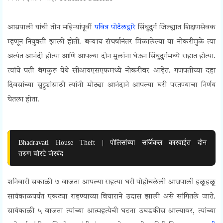
आम्रपाली यांची तीन महिन्यांपूर्वी
पवित्र पोर्टलद्वारे
सिंधुदुर्ग जिल्ह्यात शिक्षणसेवक
म्हणून नियुक्ती झाली होती. बऱ्याच संघर्षानंतर मिळालेल्या या नोकरीमुळे त्या
अत्यंत आनंदी होत्या आणि आपल्या दोन मुलांना घेऊन सिंधुदुर्गमध्ये राहात होत्या.
त्यांचे पती बंगळुरू येथे सीआयएसएफमध्ये नोकरीवर आहेत. गणपतीच्या दहा
दिवसांच्या सुट्ट्यांसाठी त्यांनी मोठ्या आनंदाने आपल्या घरी परतण्याचा निर्णय
घेतला होता.
Bhadravati House Theft | पोलिसांच्या सर्जिकल कारवाईत दोन
तरुण चोरटे जेरबंद
शनिवारी सकाळी ७ वाजता आपल्या राहत्या घरी पोहोचलेली आम्रपाली हळूहळू
सायंकाळपर्यंत एकट्या राहण्याच्या विचाराने उदास झाली असे सांगितले जाते.
सायंकाळी ५ वाजता त्यांच्या आत्महत्येची घटना उघडकीस आल्यावर, त्यांच्या