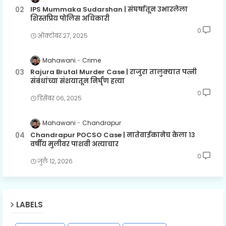
IPS Mummaka Sudarshan | संघर्षातून उभारलेला
शिस्तप्रिय पोलिस अधिकारी
0
ऑक्टोबर २७, २०२५
Mahawani
Crime
Rajura Brutal Murder Case | राजुरा तालुक्यात पत्नी
संबंधांच्या संशयातून निर्घृण हत्या
0
डिसेंबर ०६, २०२५
Mahawani
Chandrapur
Chandrapur POCSO Case | नातेवाईकानेच केला १३
वर्षीय मुलीवर पाशवी अत्याचार
0
जुलै १२, २०२६
LABELS