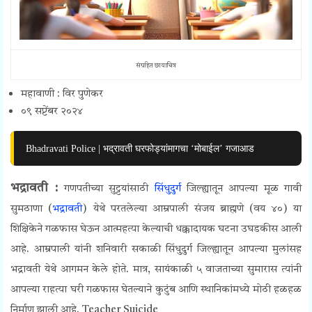
संग्रहित छायाचित्र
महावाणी : विर पुणेकर
०९ सप्टेंबर २०२४
Bhadravati Police | भद्रावती घरफोड्यांमागचा ‘मोबाईल’ गजाआड
भद्रावती :
गणपतीच्या सुट्टयांसाठी
सिंधुदुर्ग
जिल्ह्यातून आपल्या मूळ गावी
सुमठाणा (
भद्रावती
) येथे परतलेल्या आम्रपाली संजय ब्राह्मणे (वय ४०) या
शिक्षिकेने गळफास घेऊन आत्महत्या केल्याची धक्कादायक घटना उघडकीस आली
आहे. आम्रपाली यांनी शनिवारी सकाळी सिंधुदुर्ग जिल्ह्यातून आपल्या मुलांसह
भद्रावती येथे आगमन केले होते. मात्र, सायंकाळी ५ वाजताच्या सुमारास त्यांनी
आपल्या राहत्या घरी गळफास घेतल्याने कुटुंब आणि स्थानिकांमध्ये मोठी हळहळ
निर्माण झाली आहे.
Teacher Suicide