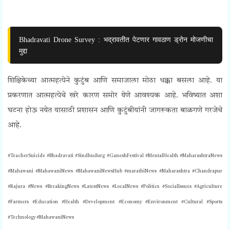
Bhadravati Drone Survey : भद्रावतीत पेटणार गावठाण ड्रोन मोजणीचा
मुद्दा
शिक्षिकेच्या आत्महत्येने कुटुंब आणि समाजाला मोठा धक्का बसला आहे. या
प्रकरणात आत्महत्येचे खरे कारण समोर येणे आवश्यक आहे. भविष्यात अशा
घटना होऊ नयेत यासाठी प्रशासन आणि कुटुंबीयांनी जागरूकता बाळगणे गरजेचे
आहे.
#TeacherSuicide #Bhadravati #Sindhudurg #GaneshFestival #MentalHealth #MaharashtraNews
#Mahawani #MahawaniNews #MahawaniNewsHub #marathiNews
#Maharashtra #Chandrapur
#Rajura #News #BreakingNews #LatestNews #LocalNews #Politics #SocialIssues #Agriculture
#Farmers #Education #Health #Development #Economy #Environment #Cultural #Sports
#Technology #MahawaniNews