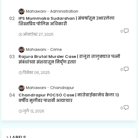
Mahawani
Administration
IPS Mummaka Sudarshan | संघर्षातून उभारलेला
शिस्तप्रिय पोलिस अधिकारी
0
ऑक्टोबर २७, २०२५
Mahawani
Crime
Rajura Brutal Murder Case | राजुरा तालुक्यात पत्नी
संबंधांच्या संशयातून निर्घृण हत्या
0
डिसेंबर ०६, २०२५
Mahawani
Chandrapur
Chandrapur POCSO Case | नातेवाईकानेच केला १३
वर्षीय मुलीवर पाशवी अत्याचार
0
जुलै १२, २०२६
LABELS