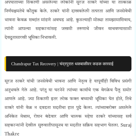
अपघाताच्या ठिकाणी असलेल्या लोकांनी सुरज ठाकरे यांच्या या तात्काळ
निर्णयक्षमतेचे कौतुक केले. ठाकरे यांनी दाखवलेली तत्परता आणि जनसेवेची
भावना केवळ शब्दांत मांडणे अवघड आहे. कुठल्याही मोठ्या तामझामाशिवाय,
त्यांनी आपल्या सहकाऱ्यांसह जखमी तरुणाचे जीवन वाचवण्यासाठी
देवदूतासारखी भूमिका निभावली.
Chandrapur Tax Recovery | चंद्रपुरात थकबाकीवर कडक कारवाई
सूरज ठाकरे यांची जनसेवेची भावना आणि नेतृत्व हे यापूर्वीही विविध प्रसंगी
अनुभवले गेले आहे. परंतु या घटनेने त्यांच्या कार्याचे एक वेगळेच पैलू समोर
आणले आहे. ज्या ठिकाणी इतर लोक फक्त बघ्याची भूमिका घेत होते, तिथे
ठाकरे यांनी वेळ न दवडता मदतीचा हात पुढे केला. त्यांच्याबरोबर असलेले
अनिकेत मेश्राम, रोशन बंडेवार आणि चालक महेश ठाकरे यांच्यासह सर्व
सहकाऱ्यांनी देखील सुरुवातीपासूनच या मदतीत सक्रिय सहभाग घेतला.
Suraj
Thakre