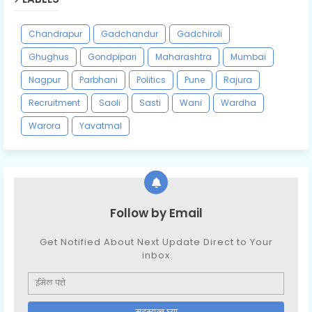
Chandrapur
Gadchandur
Gadchiroli
Ghughus
Gondpipari
Maharashtra
Mumbai
Nagpur
Parbhani
Politics
Pune
Rajura
Recruitment
Saoli
Sasti
Wani
Wardha
Warora
Yavatmal
Follow by Email
Get Notified About Next Update Direct to Your
inbox