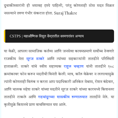
दुचाकीस्वारांनी ही भयावह दृश्ये पाहिली, परंतु कोणताही ठोस मदत मिळत
नसल्याने तरुण गंभीर संकटात होता.
Suraj Thakre
CSTPS | महाऔष्णिक विद्युत केंद्रातील कामगारांवर अन्याय
या वेळी, आपला सामाजिक कर्तव्य आणि जनसेवा कायमप्रमाणे सर्वोच्च ठेवणारे
राजकीय नेता
सूरज ठाकरे
आणि त्यांच्या सहकाऱ्यांनी तातडीने परिस्थिती
हाताळली. ठाकरे यांचे स्वीय सहाय्यक
राहुल चव्हाण
यांनी तातडीने १०८
क्रमांकावर फोन करून मदतीची विनंती केली. मात्र, कॉल वेळेवर न लागल्यामुळे
त्यांनी कोणताही विलंब न करता आप पदाधिकारी अनिकेत मेश्राम, रोशन बंडेवार,
आणि चालक महेश ठाकरे यांच्या मदतीने सूरज ठाकरे यांच्या कारमध्ये किशनला
तातडीने टाकले आणि
गडचांदूरच्या शासकीय रुग्णालयात
तातडीने नेले. या
कृतीमुळे किशनचे प्राण वाचविण्यात यश आले.