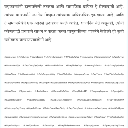
सहकाऱ्यांनी दाखवलेली तत्परता आणि सामाजिक दायित्व हे प्रेरणादायी आहे.
त्यांच्या या कार्याने जनतेचा विश्वास त्यांच्यावर अधिकाधिक दृढ झाला आहे, आणि
ते समाजसेवेचे एक आदर्श उदाहरण बनले आहेत. राजकीय नेते असूनही, त्यांनी
कोणत्याही प्रचाराचे साधन न करता फक्त माणुसकीच्या भावनेने केलेली ही कृती
खरोखरच वाखाणण्याजोगी आहे.
#SurajThakre #SocialService #RajuraAccident #LifeSaverSurajThakre #AAPLeaderRajura #EmergencyHelp #CommunitySupport #PublicService
#RoadAccidentHelp #SurajThakreLeadership #MaharashtraPolitics #SurajThakreCares #HumanityInPolitics #LifeSavingLeadership
#RajuraNews #GadchandurIncident #SocialResponsibility #SurajThakreHero #EmergencyRescue #SurajThakre #SurajThakreLeadership
#PublicServiceHero #SurajThakreRescue #AAPRajura #RajuraAccidentHelp #SurajThakrePublicService #HumanityFirst #LocalHeroSurajThakre
#RajuraNews #RajuraLeaders #AccidentRescue #MaharashtraPolitics #SurajThakreAAP #EmergencyResponse #RajuraUpdates
#GadchandurAccident #RajuraAccidentUpdate #SurajThakreCompassion #PoliticalLeadersMaharashtra #SurajThakreSupport
#YouthLeaderSurajThakre #RajuraPublicHero #PublicServantSurajThakre #SurajThakreImpact #MaharashtraPublicService #SocialWorkRajura
#EmergencyHelp #SurajThakreCompassionateLeader #RajuraAccidentNews #SurajThakreCommunityWork #SocialImpact #PoliticalLeadership
#RajuraLocalNews #ViralNewsRajura #PoliticalHero #SurajThakreHumanitarian #RescueOperation #RajuraLeaderSurajThakre