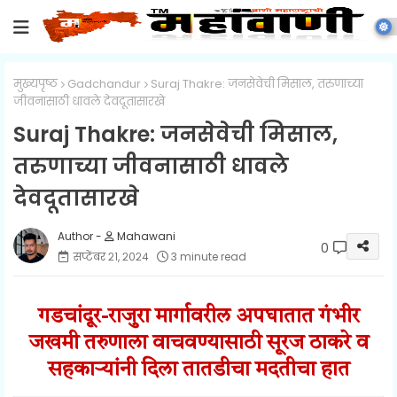
मुख्यपृष्ठ
Gadchandur
Suraj Thakre: जनसेवेची मिसाल, तरुणाच्या
जीवनासाठी धावले देवदूतासारखे
Suraj Thakre: जनसेवेची मिसाल,
तरुणाच्या जीवनासाठी धावले
देवदूतासारखे
Mahawani
0
सप्टेंबर २१, २०२४
3 minute read
गडचांदूर-राजुरा मार्गावरील अपघातात गंभीर
जखमी तरुणाला वाचवण्यासाठी सूरज ठाकरे व
सहकाऱ्यांनी दिला तातडीचा मदतीचा हात