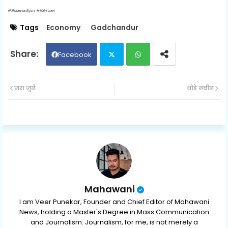
#MahawaniNews #Mahawani
Tags
Economy
Gadchandur
Facebook
Twit
Wh
जरा जुने
थोडे नवीन
ter
ats
ap
p
Mahawani
I am Veer Punekar, Founder and Chief Editor of Mahawani
News, holding a Master's Degree in Mass Communication
and Journalism. Journalism, for me, is not merely a