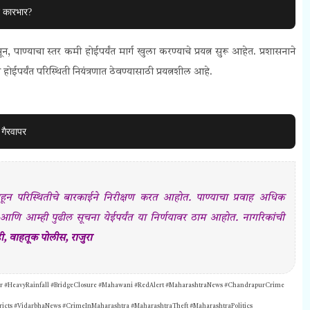
द कारभार?
 पाण्याचा स्तर कमी होईपर्यंत मार्ग खुला करण्याचे प्रयत्न सुरू आहेत. प्रशासनाने
होईपर्यंत परिस्थिती नियंत्रणात ठेवण्यासाठी प्रयत्नशील आहे.
गैरवापर
ाहून परिस्थितीचे बारकाईने निरीक्षण करत आहोत. पाण्याचा प्रवाह अधिक
 आणि आम्ही पुढील सूचना येईपर्यंत या निर्णयावर ठाम आहोत. नागरिकांची
ी, वाहतूक पोलीस, राजुरा
pur #HeavyRainfall #BridgeClosure #Mahawani #RedAlert #MaharashtraNews #ChandrapurCrime
tricts #VidarbhaNews #CrimeInMaharashtra #MaharashtraTheft #MaharashtraPolitics