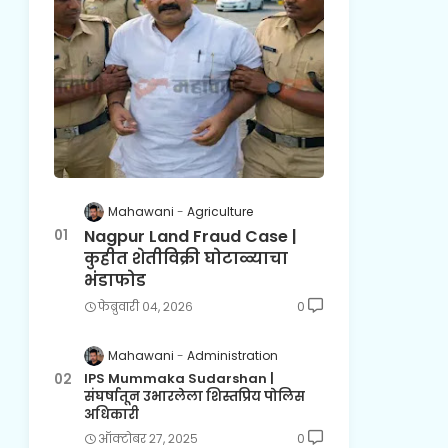
Mahawani
Agriculture
Nagpur Land Fraud Case |
कुहीत शेतीविक्री घोटाळ्याचा
भंडाफोड
फेब्रुवारी ०४, २०२६
0
Mahawani
Administration
IPS Mummaka Sudarshan |
संघर्षातून उभारलेला शिस्तप्रिय पोलिस
अधिकारी
ऑक्टोबर २७, २०२५
0