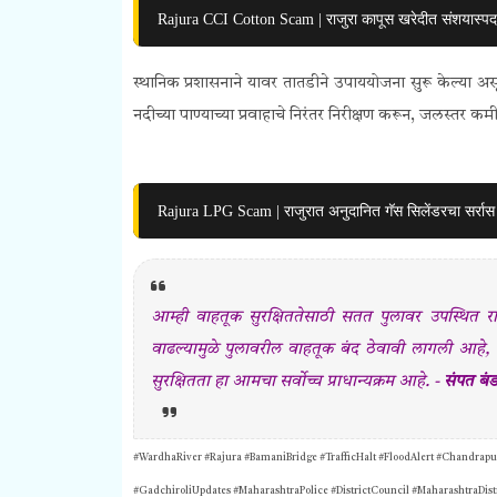
Rajura CCI Cotton Scam | राजुरा कापूस खरेदीत संशयास्प
स्थानिक प्रशासनाने यावर तातडीने उपाययोजना सुरू केल्या असून,
नदीच्या पाण्याच्या प्रवाहाचे निरंतर निरीक्षण करून, जलस्तर कमी 
Rajura LPG Scam | राजुरात अनुदानित गॅस सिलेंडरचा सर्रास 
आम्ही वाहतूक सुरक्षिततेसाठी सतत पुलावर उपस्थित र
वाढल्यामुळे पुलावरील वाहतूक बंद ठेवावी लागली आहे,
सुरक्षितता हा आमचा सर्वोच्च प्राधान्यक्रम आहे. -
संपत बंड
#WardhaRiver #Rajura #BamaniBridge #TrafficHalt #FloodAlert #Chandra
#GadchiroliUpdates #MaharashtraPolice #DistrictCouncil #MaharashtraDis