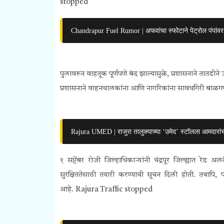
stopped
Chandrapur Fuel Rumor | अफवांचा स्फोटाने पेट्रोल पंपांवर
पुलावरून वाहतूक पूर्णपणे बंद झाल्यामुळे, प्रशासनाने तातडी
प्रशासनाने वाहनचालकांना आणि नागरिकांना सावधगिरी बाळगण्या
Rajura UMED | राजुरा तालुक्याच्या ‘उमेद’ स्टॉलला आमदारांच
१ सप्टेंबर रोजी जिल्हाधिकाऱ्यांनी चंद्रपूर जिल्ह्यात रेड
सुरक्षिततेसाठी तयारी करण्याची सूचन दिली होती. तथापि
आहे. Rajura Traffic stopped