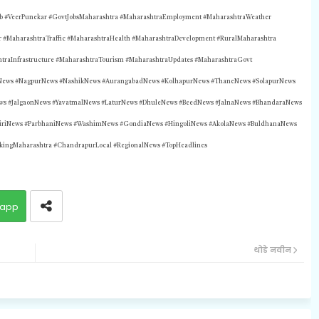
#VeerPunekar #GovtJobsMaharashtra #MaharashtraEmployment #MaharashtraWeather
#MaharashtraTraffic #MaharashtraHealth #MaharashtraDevelopment #RuralMaharashtra
htraInfrastructure #MaharashtraTourism #MaharashtraUpdates #MaharashtraGovt
News #NagpurNews #NashikNews #AurangabadNews #KolhapurNews #ThaneNews #SolapurNews
 #JalgaonNews #YavatmalNews #LaturNews #DhuleNews #BeedNews #JalnaNews #BhandaraNews
riNews #ParbhaniNews #WashimNews #GondiaNews #HingoliNews #AkolaNews #BuldhanaNews
akingMaharashtra #ChandrapurLocal #RegionalNews #TopHeadlines
app
थोडे नवीन