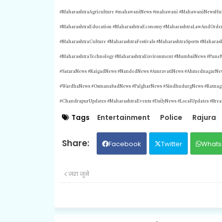
#MaharashtraAgriculture #mahawaniNews #mahawani #MahawaniNewsHub 
#MaharashtraEducation #MaharashtraEconomy #MaharashtraLawAndOrder 
#MaharashtraCulture #MaharashtraFestivals #MaharashtraSports #Maharas
#MaharashtraTechnology #MaharashtraEnvironment #MumbaiNews #Pune
#SataraNews #RaigadNews #NandedNews #AmravatiNews #AhmednagarNews
#WardhaNews #OsmanabadNews #PalgharNews #SindhudurgNews #Ratnagi
#ChandrapurUpdates #MaharashtraEvents #DailyNews #LocalUpdates #Bre
Tags
Entertainment
Police
Rajura
Facebook
Twitter
Whats
जरा जुने