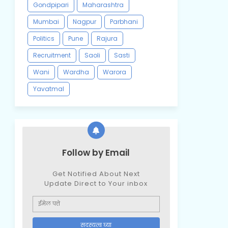
Gondpipari
Maharashtra
Mumbai
Nagpur
Parbhani
Politics
Pune
Rajura
Recruitment
Saoli
Sasti
Wani
Wardha
Warora
Yavatmal
Follow by Email
Get Notified About Next
Update Direct to Your inbox