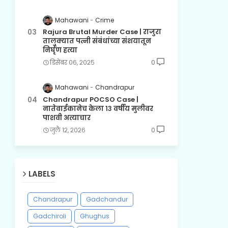
Mahawani
Crime
Rajura Brutal Murder Case | राजुरा
तालुक्यात पत्नी संबंधांच्या संशयातून
निर्घृण हत्या
डिसेंबर ०६, २०२५
0
Mahawani
Chandrapur
Chandrapur POCSO Case |
नातेवाईकानेच केला १३ वर्षीय मुलीवर
पाशवी अत्याचार
जुलै १२, २०२६
0
LABELS
Chandrapur
Gadchandur
Gadchiroli
Ghughus