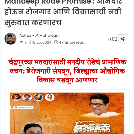
Mandeep Rode Promise : आमदार
होऊन रोजगार आणि विकासाची नवी
सुरुवात करणारच
Mahawani
0
सप्टेंबर २५, २०२४
4 minute read
चंद्रपूरच्या मतदारांसाठी मनदीप रोडेचं प्रामाणिक
वचन: बेरोजगारी संपवून, जिल्ह्याचा औद्योगिक
विकास घडवून आणणार