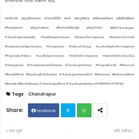
संपवण्याचा त्यांचा संकल्प आहे.
#मनदीपरोडे #चंद्रपूरविधानसभा #रोजगारनिर्मिती #मनसे #चंद्रपूरविकास #महिलासक्षमीकरण #औद्योगिकविकास
#शिक्षणसुधारणा #चंद्रपूरराजकारण #विधानसभानिवडणूक #चंद्रपूररोजगार #MNSChandrapur
#ChandrapurAssembly #YouthEmpowerment #WomenDevelopment #IndustrialGrowth
#EmploymentOpportunities #Veerpunekar #PoliticalChange #LeadershipForDevelopment
#ProgressivePolitics #LocalEmpowerment #VoteForDevelopment #AssemblyElection2024
#VikasAgenda #UnemploymentSolutions #ChandrapurFuture #ProgressForAll #Mahavani
#MarathiNews #MandeepRodePromise #
ChandrapurAssembly71 #Mahawani #MahawaniNews
#Marathi #MarathiBatmya #ChandrapurNews #ChandrapurBatmya #मराठीबातम्या #मराठीन्यूज
Tags
Chandrapur
Facebook
Twit
Wh
जरा जुने
थोडे नवीन
ter
ats