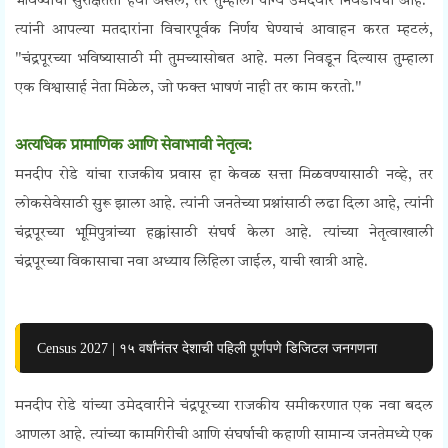
भविष्याची सुरक्षितता हवी असेल, तर तुम्हाला योग्य उमेदवार निवडायचा आहे."
त्यांनी आपल्या मतदारांना विचारपूर्वक निर्णय घेण्याचं आवाहन करत म्हटलं,
"चंद्रपूरच्या भविष्यासाठी मी तुमच्यासोबत आहे. मला निवडून दिल्यास तुम्हाला
एक विश्वासार्ह नेता मिळेल, जो फक्त भाषणं नाही तर काम करतो."
अत्यधिक प्रामाणिक आणि सेवाभावी नेतृत्व:
मनदीप रोडे यांचा राजकीय प्रवास हा केवळ सत्ता मिळवण्यासाठी नव्हे, तर
लोकसेवेसाठी सुरू झाला आहे. त्यांनी जनतेच्या प्रश्नांसाठी लढा दिला आहे, त्यांनी
चंद्रपूरच्या भूमिपुत्रांच्या हक्कांसाठी संघर्ष केला आहे. त्यांच्या नेतृत्वाखाली
चंद्रपूरच्या विकासाचा नवा अध्याय लिहिला जाईल, याची खात्री आहे.
Census 2027 | १५ वर्षांनंतर देशाची पहिली पूर्णपणे डिजिटल जनगणना
मनदीप रोडे यांच्या उमेदवारीने चंद्रपूरच्या राजकीय समीकरणात एक नवा बदल
आणला आहे. त्यांच्या कामगिरीची आणि संघर्षाची कहाणी सामान्य जनतेमध्ये एक