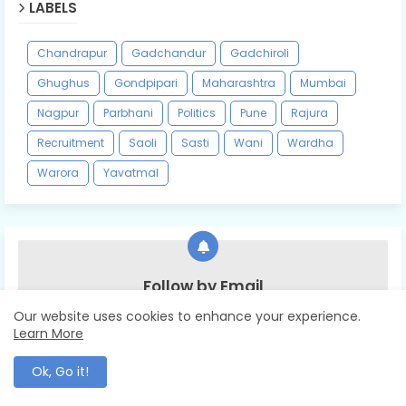
LABELS
Chandrapur
Gadchandur
Gadchiroli
Ghughus
Gondpipari
Maharashtra
Mumbai
Nagpur
Parbhani
Politics
Pune
Rajura
Recruitment
Saoli
Sasti
Wani
Wardha
Warora
Yavatmal
Follow by Email
Our website uses cookies to enhance your experience.
Get Notified About Next Update Direct to Your
Learn More
inbox
Ok, Go it!