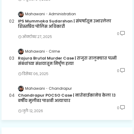
Mahawani
Administration
IPS Mummaka Sudarshan | संघर्षातून उभारलेला
शिस्तप्रिय पोलिस अधिकारी
0
ऑक्टोबर २७, २०२५
Mahawani
Crime
Rajura Brutal Murder Case | राजुरा तालुक्यात पत्नी
संबंधांच्या संशयातून निर्घृण हत्या
0
डिसेंबर ०६, २०२५
Mahawani
Chandrapur
Chandrapur POCSO Case | नातेवाईकानेच केला १३
वर्षीय मुलीवर पाशवी अत्याचार
0
जुलै १२, २०२६