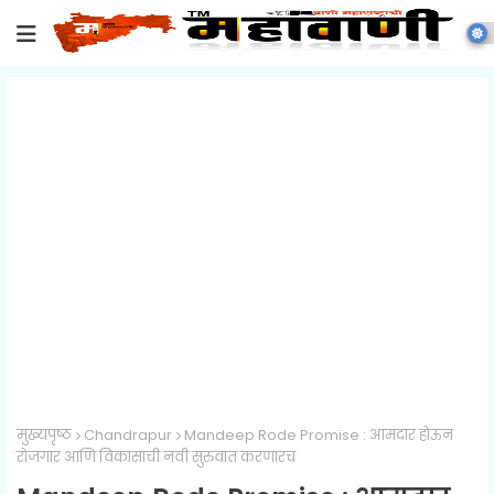
मुख्यपृष्ठ
Chandrapur
Mandeep Rode Promise : आमदार होऊन
रोजगार आणि विकासाची नवी सुरुवात करणारच