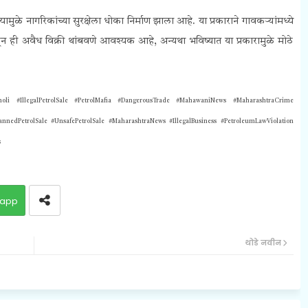
ज्यामुळे नागरिकांच्या सुरक्षेला धोका निर्माण झाला आहे. या प्रकाराने गावकऱ्यांमध्ये
न ही अवैध विक्री थांबवणे आवश्यक आहे, अन्यथा भविष्यात या प्रकारामुळे मोठे
dholi
#IllegalPetrolSale #PetrolMafia #DangerousTrade #MahawaniNews #MaharashtraCrime
BannedPetrolSale #UnsafePetrolSale #MaharashtraNews #IllegalBusiness #PetroleumLawViolation
s
app
थोडे नवीन