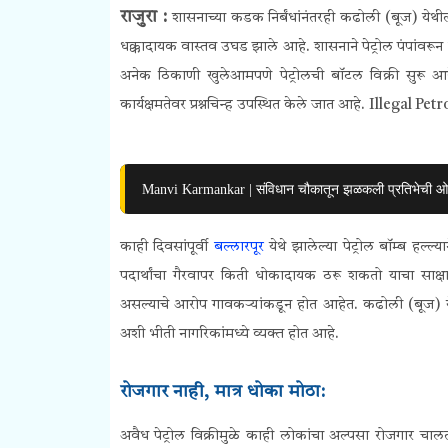
राजुरा :
शासनाच्या कडक निर्बंधांनंतरही कढोली (बूज) येथील मु
धक्कादायक वास्तव उघड झाले आहे. शासनाने पेट्रोल पंपांवरून
अनेक ठिकाणी खुलेआमपणे पेट्रोलची बॉटल विक्री सुरू आहे
कार्यक्षमतेवर प्रश्नचिन्ह उपस्थित केले जात आहे.
Illegal Petr
Manvi Karmankar | संविधान चौकातून झळकली प्रतिभेची
काही दिवसांपूर्वी
बल्लारपूर
येथे झालेल्या पेट्रोल बॉम्ब हल्ल
पदार्थांचा गैरवापर किती धोकादायक ठरू शकतो याचा साक्ष
असल्याचे आरोप गावकऱ्यांकडून होत आहेत.
कढोली (बूज)
य
अशी भीती नागरिकांमध्ये व्यक्त होत आहे.
रोजगार नाही, मात्र धोका मोठा:
अवैध पेट्रोल विक्रीमुळे काही लोकांचा अल्पसा रोजगार चा