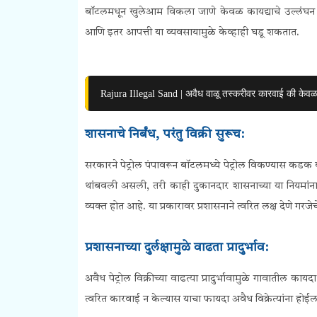
बॉटलमधून खुलेआम विकला जाणे केवळ कायद्याचे उल्लंघन ना
आणि इतर आपत्ती या व्यवसायामुळे केव्हाही घडू शकतात.
Rajura Illegal Sand | अवैध वाळू तस्करीवर कारवाई की केवळ
शासनाचे निर्बंध, परंतु विक्री सुरूच:
सरकारने पेट्रोल पंपावरून बॉटलमध्ये पेट्रोल विकण्यास कडक ब
थांबवली असली, तरी काही दुकानदार शासनाच्या या नियमांना 
व्यक्त होत आहे. या प्रकारावर प्रशासनाने त्वरित लक्ष देणे गरजे
प्रशासनाच्या दुर्लक्षामुळे वाढता प्रादुर्भाव:
अवैध पेट्रोल विक्रीच्या वाढत्या प्रादुर्भावामुळे गावातील कायद
त्वरित कारवाई न केल्यास याचा फायदा अवैध विक्रेत्यांना हो