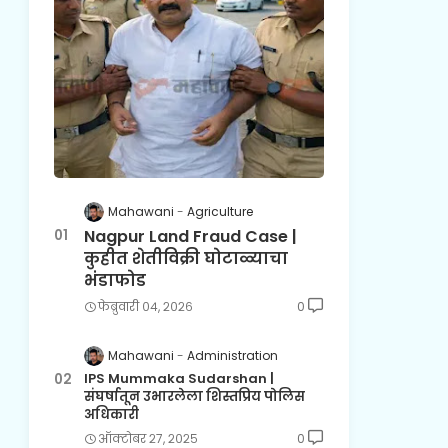
Mahawani
Agriculture
Nagpur Land Fraud Case |
कुहीत शेतीविक्री घोटाळ्याचा
भंडाफोड
फेब्रुवारी ०४, २०२६
0
Mahawani
Administration
IPS Mummaka Sudarshan |
संघर्षातून उभारलेला शिस्तप्रिय पोलिस
अधिकारी
ऑक्टोबर २७, २०२५
0