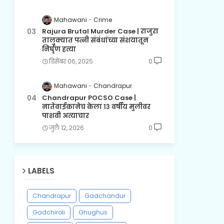
Mahawani
Crime
Rajura Brutal Murder Case | राजुरा
तालुक्यात पत्नी संबंधांच्या संशयातून
निर्घृण हत्या
डिसेंबर ०६, २०२५
0
Mahawani
Chandrapur
Chandrapur POCSO Case |
नातेवाईकानेच केला १३ वर्षीय मुलीवर
पाशवी अत्याचार
जुलै १२, २०२६
0
LABELS
Chandrapur
Gadchandur
Gadchiroli
Ghughus