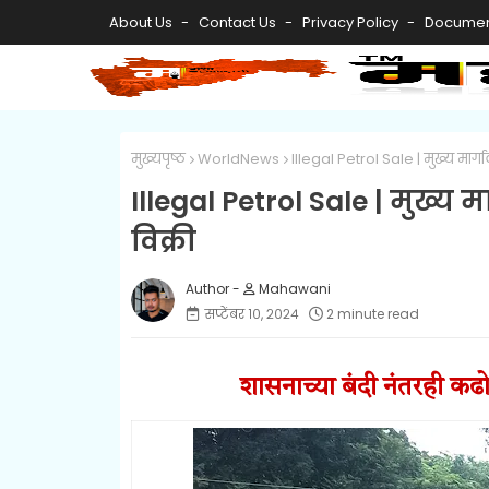
About Us
Contact Us
Privacy Policy
Documen
मुख्यपृष्ठ
WorldNews
Illegal Petrol Sale | मुख्य मार्गाव
Illegal Petrol Sale | मुख्य मा
विक्री
Mahawani
सप्टेंबर १०, २०२४
2 minute read
शासनाच्या बंदी नंतरही
कढो