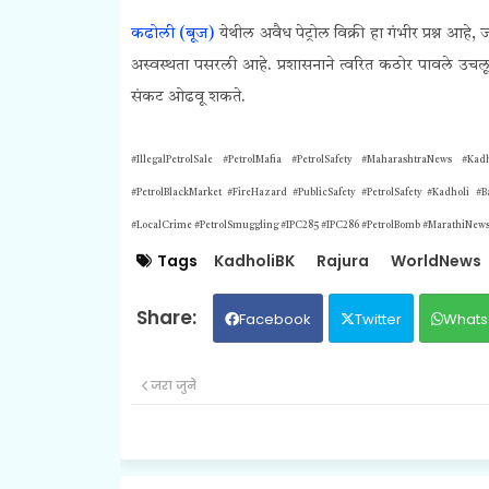
कढोली (बूज)
येथील अवैध पेट्रोल विक्री हा गंभीर प्रश्न आहे, 
अस्वस्थता पसरली आहे. प्रशासनाने त्वरित कठोर पावले उचलू
संकट ओढवू शकते.
#IllegalPetrolSale #PetrolMafia #PetrolSafety #MaharashtraNews #Ka
#PetrolBlackMarket #FireHazard #PublicSafety #PetrolSafety #Kadholi #
#LocalCrime #PetrolSmuggling #IPC285 #IPC286 #PetrolBomb #MarathiNew
Tags
KadholiBK
Rajura
WorldNews
Facebook
Twitter
Whats
जरा जुने