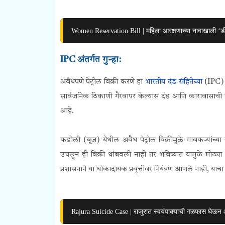
Women Reservation Bill | महिला आरक्षणाच्या नावाखाली ‘ड
IPC अंतर्गत गुन्हा:
अवैधपणे पेट्रोल विक्री करणे हा
भारतीय दंड संहितेच्या
(IPC) क
सार्वजनिक ठिकाणी गैरवापर केल्यास दंड आणि कारावासाची त
आहे.
कढोली (बूज)
येथील अवैध पेट्रोल विक्रीमुळे गावकऱ्यांच्
उचलून ही विक्री थांबवली नाही तर भविष्यात यामुळे मोठ्या 
प्रशासनाने या धोकादायक प्रवृत्तीवर नियंत्रण आणले नाही, याचा 
Rajura Suicide Case | राजुरात स्वयंपाक्याची गळफास घेऊन आ