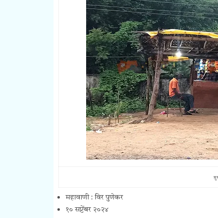
मु
महावाणी : विर पुणेकर
१० सप्टेंबर २०२४