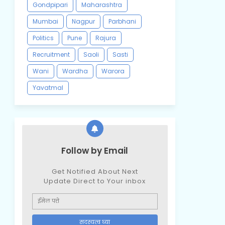
Gondpipari
Maharashtra
Mumbai
Nagpur
Parbhani
Politics
Pune
Rajura
Recruitment
Saoli
Sasti
Wani
Wardha
Warora
Yavatmal
Follow by Email
Get Notified About Next
Update Direct to Your inbox