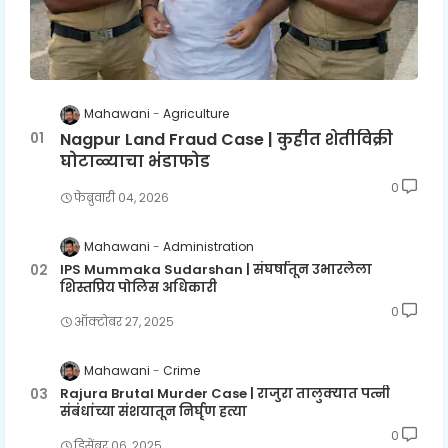
Mahawani
Agriculture
Nagpur Land Fraud Case | कुहीत शेतीविक्री
घोटाळ्याचा भंडाफोड
0
फेब्रुवारी ०४, २०२६
Mahawani
Administration
IPS Mummaka Sudarshan | संघर्षातून उभारलेला
शिस्तप्रिय पोलिस अधिकारी
0
ऑक्टोबर २७, २०२५
Mahawani
Crime
Rajura Brutal Murder Case | राजुरा तालुक्यात पत्नी
संबंधांच्या संशयातून निर्घृण हत्या
0
डिसेंबर ०६, २०२५