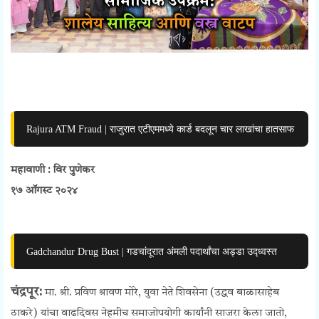
Rajura ATM Fraud | राजुरात एटीएममध्ये कार्ड बदलून चार लाखांचा हातसाफ
महावाणी : विर पुणेकर
१७ ऑगस्ट २०२४
Gadchandur Drug Bust | गडचांदूरात अंमली पदार्थांचा अड्डा उद्ध्वस्त
चंद्रपूर:
मा. श्री. प्रविण श्रावण मोरे, युवा नेते शिवसेना (उद्धव बाळासाहेब
ठाकरे) यांचा वाढदिवस नेहमीच समाजोपयोगी कार्यांनी साजरा केला जातो,