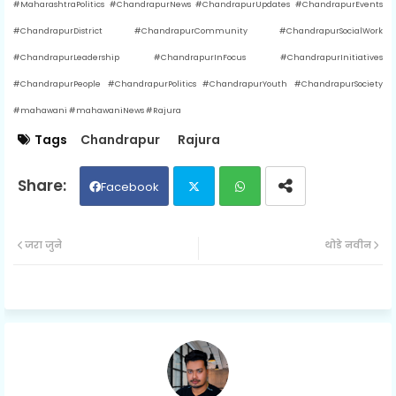
#MaharashtraPolitics #ChandrapurNews #ChandrapurUpdates #ChandrapurEvents
#ChandrapurDistrict #ChandrapurCommunity #ChandrapurSocialWork
#ChandrapurLeadership #ChandrapurInFocus #ChandrapurInitiatives
#ChandrapurPeople #ChandrapurPolitics #ChandrapurYouth #ChandrapurSociety
#mahawani #mahawaniNews #Rajura
Tags
Chandrapur
Rajura
Facebook
Twit
Wh
जरा जुने
थोडे नवीन
ter
ats
ap
p