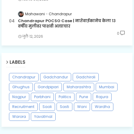
Mahawani
Chandrapur
Chandrapur POCSO Case | नातेवाईकानेच केला १३
वर्षीय मुलीवर पाशवी अत्याचार
0
जुलै १२, २०२६
LABELS
Chandrapur
Gadchandur
Gadchiroli
Ghughus
Gondpipari
Maharashtra
Mumbai
Nagpur
Parbhani
Politics
Pune
Rajura
Recruitment
Saoli
Sasti
Wani
Wardha
Warora
Yavatmal