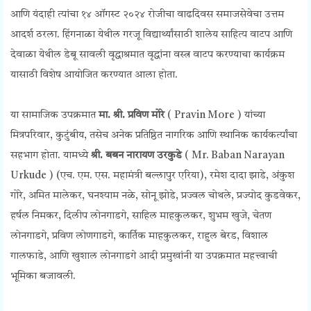
आणि यंदाही त्यांचा १४ ऑगस्ट २०२४ रोजीचा वाढदिवस समाजसेवेचा उत्तम
आदर्श ठरला. हिंगनाळा येथील गरजू विद्यार्थ्यांसाठी शालेय साहित्य वाटप आणि
देवाळा येथील डेबू सावली वृद्धाश्रमात वृद्धांना वस्त्र वाटप करण्याचा कार्यक्रम
यासाठी विशेष आयोजित करण्यात आला होता.
या सामाजिक उपक्रमात
मा. श्री. प्रविण मोरे
( Pravin More )
यांच्या
मित्रपरिवार, कुटुंबीय, तसेच अनेक प्रतिष्ठित नागरिक आणि स्थानिक कार्यकर्त्यांचा
सहभाग होता. यामध्ये
श्री. बबन नारायण उरकुडे
(
Mr. Baban Narayan
Urkude )
(एच. एम. एस. महामंत्री बल्लापुर एरिया), रमेश दादा झाडे, अंकुश
गोरे, अमित मालेकर, घनश्याम नळे, सोनू झोडे, प्रज्वल चोथले, प्रज्योद कुडवेकर,
हर्षल निमकर, दिलीप लोनगाडगे, साहिल माहकुलकर, शुभम खुजे, चेतण
लोनगाडगे, प्रविण लोणगाडगे, कार्तिक माहकुलकर, राहुल बेरड, विशाल
गालफाडे, आणि खुशाल लोनगाडगे आदी प्रमुखांनी या उपक्रमात महत्त्वाची
भूमिका बजावली.