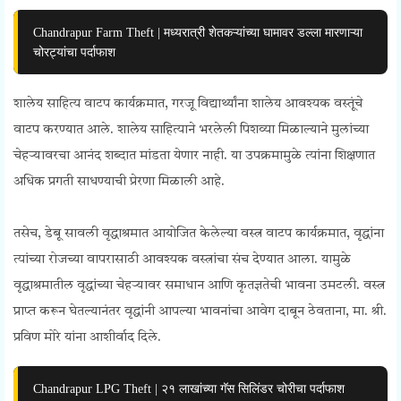
Chandrapur Farm Theft | मध्यरात्री शेतकऱ्यांच्या घामावर डल्ला मारणाऱ्या
चोरट्यांचा पर्दाफाश
शालेय साहित्य वाटप कार्यक्रमात, गरजू विद्यार्थ्यांना शालेय आवश्यक वस्तूंचे
वाटप करण्यात आले. शालेय साहित्याने भरलेली पिशव्या मिळाल्याने मुलांच्या
चेहऱ्यावरचा आनंद शब्दात मांडता येणार नाही. या उपक्रमामुळे त्यांना शिक्षणात
अधिक प्रगती साधण्याची प्रेरणा मिळाली आहे.
तसेच, डेबू सावली वृद्धाश्रमात आयोजित केलेल्या वस्त्र वाटप कार्यक्रमात, वृद्धांना
त्यांच्या रोजच्या वापरासाठी आवश्यक वस्त्रांचा संच देण्यात आला. यामुळे
वृद्धाश्रमातील वृद्धांच्या चेहऱ्यावर समाधान आणि कृतज्ञतेची भावना उमटली. वस्त्र
प्राप्त करून घेतल्यानंतर वृद्धांनी आपल्या भावनांचा आवेग दाबून ठेवताना, मा. श्री.
प्रविण मोरे यांना आशीर्वाद दिले.
Chandrapur LPG Theft | २१ लाखांच्या गॅस सिलिंडर चोरीचा पर्दाफाश