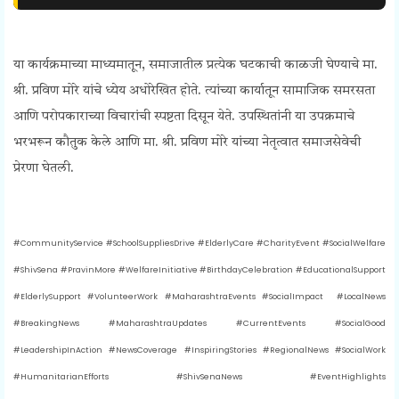
या कार्यक्रमाच्या माध्यमातून, समाजातील प्रत्येक घटकाची काळजी घेण्याचे मा.
श्री. प्रविण मोरे यांचे ध्येय अधोरेखित होते. त्यांच्या कार्यातून सामाजिक समरसता
आणि परोपकाराच्या विचारांची स्पष्टता दिसून येते. उपस्थितांनी या उपक्रमाचे
भरभरून कौतुक केले आणि मा. श्री. प्रविण मोरे यांच्या नेतृत्वात समाजसेवेची
प्रेरणा घेतली.
#CommunityService #SchoolSuppliesDrive #ElderlyCare #CharityEvent #SocialWelfare
#ShivSena #PravinMore #WelfareInitiative #BirthdayCelebration #EducationalSupport
#ElderlySupport #VolunteerWork #MaharashtraEvents #SocialImpact #LocalNews
#BreakingNews #MaharashtraUpdates #CurrentEvents #SocialGood
#LeadershipInAction #NewsCoverage #InspiringStories #RegionalNews #SocialWork
#HumanitarianEfforts #ShivSenaNews #EventHighlights