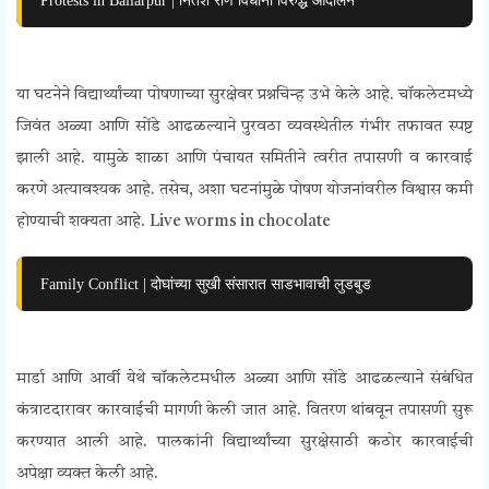
या घटनेने विद्यार्थ्यांच्या पोषणाच्या सुरक्षेवर प्रश्नचिन्ह उभे केले आहे. चॉकलेटमध्ये
जिवंत अळ्या आणि सोंडे आढळल्याने पुरवठा व्यवस्थेतील गंभीर तफावत स्पष्ट
झाली आहे. यामुळे शाळा आणि पंचायत समितीने त्वरीत तपासणी व कारवाई
करणे अत्यावश्यक आहे. तसेच, अशा घटनांमुळे पोषण योजनांवरील विश्वास कमी
होण्याची शक्यता आहे. Live worms in chocolate
Family Conflict | दोघांच्या सुखी संसारात साडभावाची लुडबुड
मार्डा आणि आर्वी येथे चॉकलेटमधील अळ्या आणि सोंडे आढळल्याने संबंधित
कंत्राटदारावर कारवाईची मागणी केली जात आहे. वितरण थांबवून तपासणी सुरू
करण्यात आली आहे. पालकांनी विद्यार्थ्यांच्या सुरक्षेसाठी कठोर कारवाईची
अपेक्षा व्यक्त केली आहे.