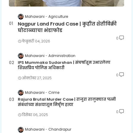
Mahawani
Agriculture
Nagpur Land Fraud Case | कुहीत शेतीविक्री
घोटाळ्याचा भंडाफोड
0
फेब्रुवारी ०४, २०२६
Mahawani
Administration
IPS Mummaka Sudarshan | संघर्षातून उभारलेला
शिस्तप्रिय पोलिस अधिकारी
0
ऑक्टोबर २७, २०२५
Mahawani
Crime
Rajura Brutal Murder Case | राजुरा तालुक्यात पत्नी
संबंधांच्या संशयातून निर्घृण हत्या
0
डिसेंबर ०६, २०२५
Mahawani
Chandrapur