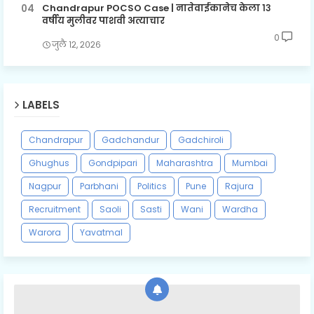
Chandrapur POCSO Case | नातेवाईकानेच केला १३
वर्षीय मुलीवर पाशवी अत्याचार
0
जुलै १२, २०२६
LABELS
Chandrapur
Gadchandur
Gadchiroli
Ghughus
Gondpipari
Maharashtra
Mumbai
Nagpur
Parbhani
Politics
Pune
Rajura
Recruitment
Saoli
Sasti
Wani
Wardha
Warora
Yavatmal