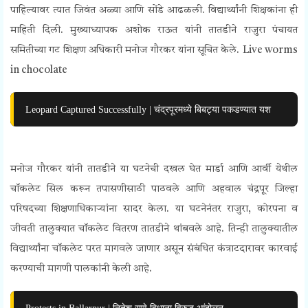
पाहिल्यावर त्यात जिवंत अळ्या आणि सोंडे आढळली. विद्यार्थ्यांनी शिक्षकांना ही
माहिती दिली. मुख्याध्यापक अशोक राऊत यांनी तातडीने राजुरा पंचायत
समितीच्या गट शिक्षण अधिकारी मनोज गौरकर यांना सूचित केले. Live worms
in chocolate
Leopard Captured Successfully | चंद्रपूरमध्ये बिबट्या पकडण्यात यश
मनोज गौरकर यांनी तातडीने या घटनेची दखल घेत मार्डा आणि आर्वी येथील
चॉकलेट सिल करून तपासणीसाठी पाठवले आणि अहवाल चंद्रपूर जिल्हा
परिषदच्या शिक्षणाधिकाऱ्यांना सादर केला. या घटनेनंतर राजुरा, कोरपना व
जीवती तालुक्यात चॉकलेट वितरण तातडीने थांबवले आहे. तिन्ही तालुक्यातील
विद्यार्थ्यांना चॉकलेट परत मागवले जाणार असून संबंधित कंत्राटदारावर कारवाई
करण्याची मागणी पालकांनी केली आहे.
Protests in Ballarpur | नितेश राणे विधाना विरुद्ध आंदोलन