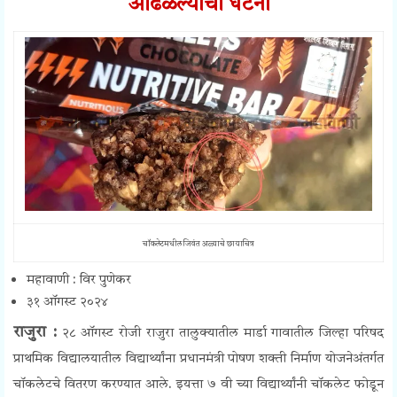
आढळल्याची घटना
चॉकलेटमधील जिवंत अळ्याचे छायाचित्र
महावाणी : विर पुणेकर
३१ ऑगस्ट २०२४
राजुरा :
२८ ऑगस्ट रोजी राजुरा तालुक्यातील मार्डा गावातील जिल्हा परिषद
प्राथमिक विद्यालयातील विद्यार्थ्यांना प्रधानमंत्री पोषण शक्ती निर्माण योजनेअंतर्गत
चॉकलेटचे वितरण करण्यात आले. इयत्ता ७ वी च्या विद्यार्थ्यांनी चॉकलेट फोडून