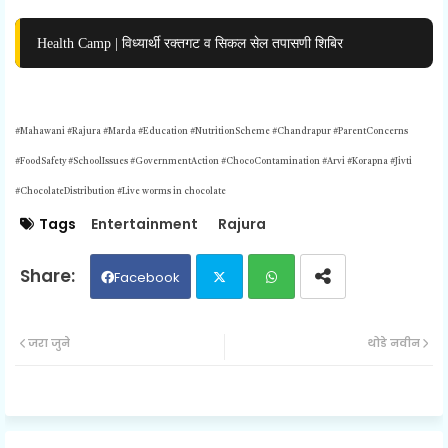
Health Camp | विध्यार्थी रक्तगट व सिकल सेल तपासणी शिबिर
#Mahawani #Rajura #Marda #Education #NutritionScheme #Chandrapur #ParentConcerns
#FoodSafety #SchoolIssues #GovernmentAction #ChocoContamination #Arvi #Korapna #Jivti
#ChocolateDistribution #Live worms in chocolate
Tags
Entertainment
Rajura
Facebook
Twit
Wh
जरा जुने
थोडे नवीन
ter
ats
ap