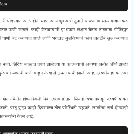
तृत्व
ठी सोडण्यात आलं होतं. मात्र, आज शुक्रवारी दुपारी धामणगाव माल गावाजवळ
तात पाणी साचलं. काही शेतकऱ्यांनी हा प्रकार लक्षात घेताच तात्काळ गोविंदपुर
ाचं पाणी बंद करण्यात आलं आणि भगदाड बुजविण्याचं काम तातडीने सुरू करण्यात
ाही. ब्रिटिश काळात तयार झालेल्या या कालव्याची अवस्था अत्यंत जीर्ण झाली
यामुळे कालव्याची पाणी वाहून नेण्याची क्षमता कमी झाली आहे. दरवर्षीच हा कालवा
ग शेतजमिनीत होण्याऐवजी पिकं खराब होतात. सिंचाई विभागाकडून दरवर्षी फक्त
 जातो, परंतु पुन्हा काही दिवसांतच तीच परिस्थिती उद्भवते. लाखोंचा खर्च होऊनही
ेतकऱ्यांनी केला आहे.
री’ भद्रावतीत थरकाप उडवणारी घटना