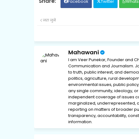
Facebook
Twitter
Whats
जरा जुने
Mahawani
I am Veer Punekar, Founder and Ch
Communication and Journalism. Jou
to truth, public interest, and democ
politics, agriculture, rural develop
environmental issues, public policy,
any single community, ideology, or 
independent coverage of issues conc
marginalized, underrepresented, 
reporting on matters of broader pub
transparency, accountability, consti
information.