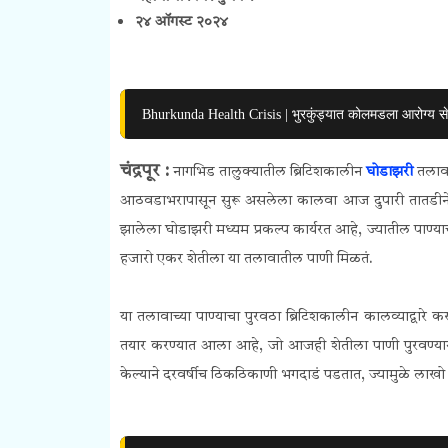
२४ ऑगस्ट २०२४
Bhurkunda Health Crisis | भुरकुंड्यात कोलमडला आरोग्य से
चंद्रपूर :
नागभिड तालुक्यातील ब्रिटिशकालीन
घोडाझरी
तलाव
आठवडाभरापासून सुरू असलेला कालवा आज दुपारी तातडीने बंद
झालेला घोडाझरी मध्यम प्रकल्प कार्यरत आहे, ज्यातील पाण्य
हजारो एकर शेतीला या तलावातील पाणी मिळतं.
या तलावाच्या पाण्याचा पुरवठा ब्रिटिशकालीन कालव्याद्वारे क
तयार करण्यात आला आहे, जो आजही शेतीला पाणी पुरवण्यासाठ
केल्याने दरवर्षीच ठिकठिकाणी भगदाडं पडतात, ज्यामुळे लाखो