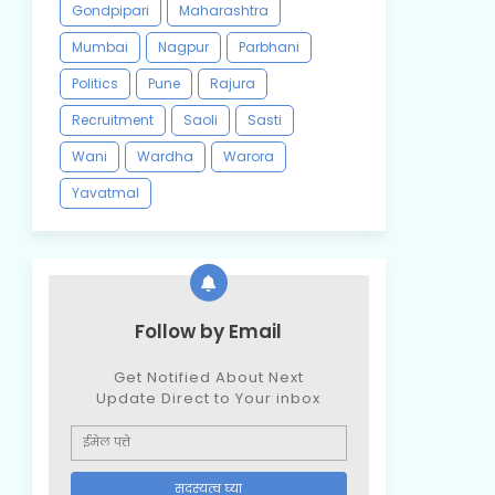
Gondpipari
Maharashtra
Mumbai
Nagpur
Parbhani
Politics
Pune
Rajura
Recruitment
Saoli
Sasti
Wani
Wardha
Warora
Yavatmal
Follow by Email
Get Notified About Next
Update Direct to Your inbox