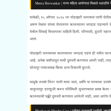
Meera Borwankar | राज्य महिला आयोगाला मिळाले धडाडीचे ने
यावेळी, १५ ऑगस्ट २०२४ ला घोडाझरी तलावाचं पाणी शेतीसा
अरुण मेश्राम यांच्या शेतालगत कालव्याला भगदाड पडल्याने शे
येथील सिंचाई विभागाला माहिती दिली. परिणामी, दुपारी नहर
आलं.
घोडाझरी तलावाच्या कालव्याला भगदाड पडणं ही नवीन घटना न
आहे. अनेक वर्षांपासून याची दुरुस्ती करण्यात आली नाही, त्
सोनापूर गावाजवळ किंवा अन्य ठिकाणी फुटतो.
यामुळे लाखो लिटर पाणी वाया जातं, आणि या पाण्याचा उपयो
थातुरमातुर डागडुजी करून परिस्थिती सुधारण्याचा प्रयत्न केला
कालव्याची पक्की दुरुस्ती करण्यात आलेली नाही, असा आरोप श
Bhadravati Murder Case | पतीच्या खुनासाठी पत्नीची ‘सुपा