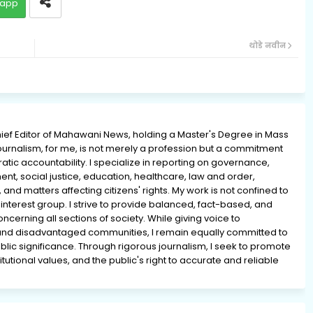
app
थोडे नवीन
ief Editor of Mahawani News, holding a Master's Degree in Mass
rnalism, for me, is not merely a profession but a commitment
ratic accountability. I specialize in reporting on governance,
ment, social justice, education, healthcare, law and order,
 and matters affecting citizens' rights. My work is not confined to
interest group. I strive to provide balanced, fact-based, and
erning all sections of society. While giving voice to
and disadvantaged communities, I remain equally committed to
lic significance. Through rigorous journalism, I seek to promote
tutional values, and the public's right to accurate and reliable