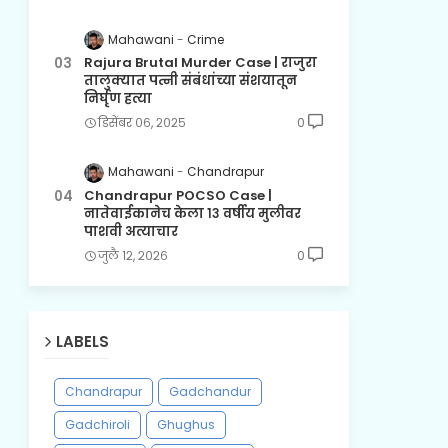
Mahawani
Crime
Rajura Brutal Murder Case | राजुरा
तालुक्यात पत्नी संबंधांच्या संशयातून
निर्घृण हत्या
डिसेंबर ०६, २०२५
0
Mahawani
Chandrapur
Chandrapur POCSO Case |
नातेवाईकानेच केला १३ वर्षीय मुलीवर
पाशवी अत्याचार
जुलै १२, २०२६
0
LABELS
Chandrapur
Gadchandur
Gadchiroli
Ghughus