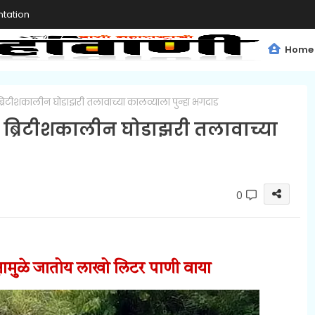
tation
Home
िटीशकालीन घोडाझरी तलावाच्या कालव्याला पुन्हा भगदाड
 ब्रिटीशकालीन घोडाझरी तलावाच्या
0
लक्षामुळे जातोय लाखो लिटर पाणी वाया