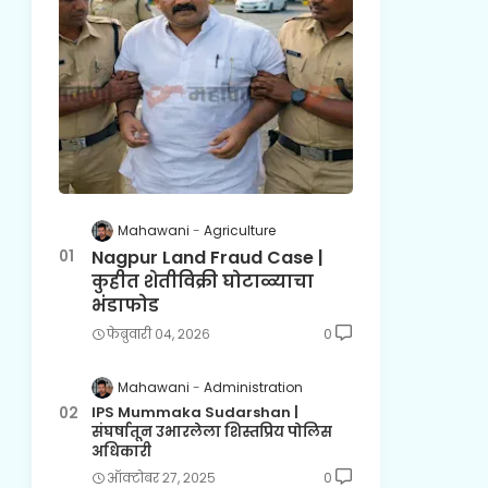
Mahawani
Agriculture
Nagpur Land Fraud Case |
कुहीत शेतीविक्री घोटाळ्याचा
भंडाफोड
फेब्रुवारी ०४, २०२६
0
Mahawani
Administration
IPS Mummaka Sudarshan |
संघर्षातून उभारलेला शिस्तप्रिय पोलिस
अधिकारी
ऑक्टोबर २७, २०२५
0