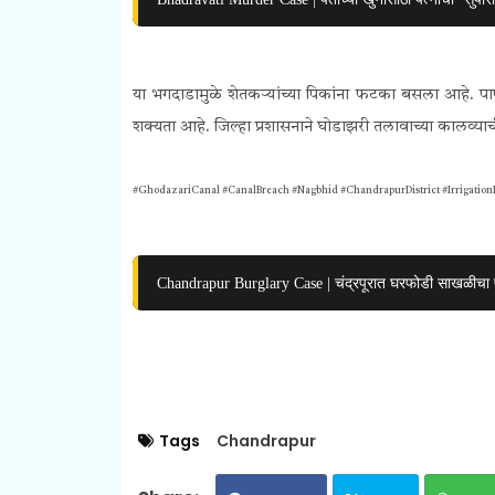
या भगदाडामुळे शेतकऱ्यांच्या पिकांना फटका बसला आहे. पाण्
शक्यता आहे. जिल्हा प्रशासनाने घोडाझरी तलावाच्या कालव्याच
#GhodazariCanal #CanalBreach #Nagbhid #ChandrapurDistrict #Irrigatio
Chandrapur Burglary Case | चंद्रपूरात घरफोडी साखळीचा प
Tags
Chandrapur