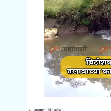
महावाणी : विर पुणेकर