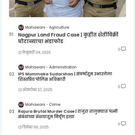
Mahawani
Agriculture
Nagpur Land Fraud Case | कुहीत शेतीविक्री
घोटाळ्याचा भंडाफोड
0
फेब्रुवारी ०४, २०२६
Mahawani
Administration
IPS Mummaka Sudarshan | संघर्षातून उभारलेला
शिस्तप्रिय पोलिस अधिकारी
0
ऑक्टोबर २७, २०२५
Mahawani
Crime
Rajura Brutal Murder Case | राजुरा तालुक्यात पत्नी
संबंधांच्या संशयातून निर्घृण हत्या
0
डिसेंबर ०६, २०२५