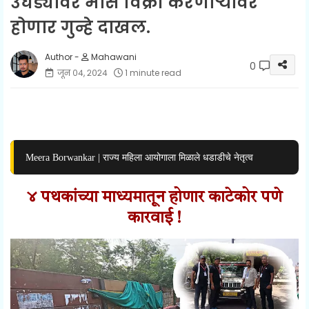
उघड्यावर मांस विक्री करणार्‍यांवर
होणार गुन्हे दाखल.
Mahawani
0
जून ०४, २०२४
1 minute read
Meera Borwankar | राज्य महिला आयोगाला मिळाले धडाडीचे नेतृत्व
४ पथकांच्या माध्यमातून होणार काटेकोर पणे
कारवाई !