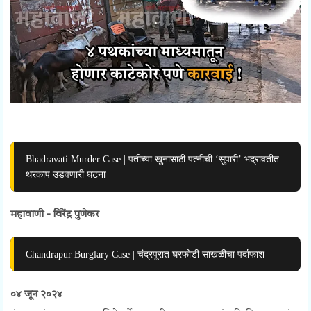
Bhadravati Murder Case | पतीच्या खुनासाठी पत्नीची ‘सुपारी’ भद्रावतीत
थरकाप उडवणारी घटना
महावाणी - विरेंद्र पुणेकर
Chandrapur Burglary Case | चंद्रपूरात घरफोडी साखळीचा पर्दाफाश
०४ जून २०२४