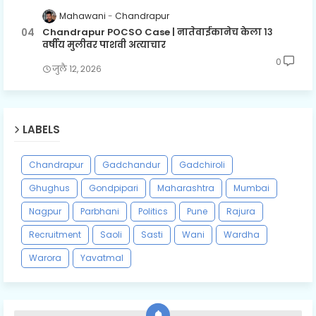
Mahawani
Chandrapur
Chandrapur POCSO Case | नातेवाईकानेच केला १३
वर्षीय मुलीवर पाशवी अत्याचार
0
जुलै १२, २०२६
LABELS
Chandrapur
Gadchandur
Gadchiroli
Ghughus
Gondpipari
Maharashtra
Mumbai
Nagpur
Parbhani
Politics
Pune
Rajura
Recruitment
Saoli
Sasti
Wani
Wardha
Warora
Yavatmal