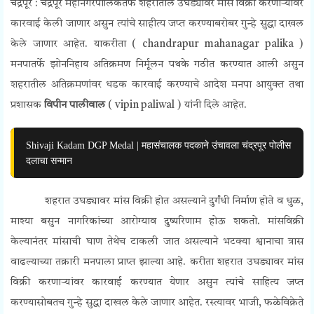
चंद्रपूर : चंद्रपूर महानगरपालिकेतर्फे शहरातील उघड्यावर मांस विक्री करणार्‍यांवर
कारवाई केली जाणार असुन त्यांचे साहीत्य जप्त करण्याबरोबर गुन्हे सुद्धा दाखल
केले जाणार आहेत. याकरीता ( chandrapur mahanagar palika )
मनपातर्फे झोननिहाय अतिक्रमण निर्मूलन पथके गठीत करण्यात आली असुन
शहरातील अतिक्रमणांवर धडक कारवाई करण्याचे आदेश मनपा आयुक्त तथा
प्रशासक
विपीन पालीवाल
( vipin paliwal ) यांनी दिले आहेत.
Shivaji Kadam DGP Medal | महासंचालक पदकाने उंचावला चंद्रपूर पोलीस
दलाचा सन्मान
शहरात उघड्यावर मांस विक्री होत असल्याने दुर्गंधी निर्माण होते व धुळ,
माश्या बसुन नागरिकांच्या आरोग्याव दुष्परिणाम होऊ शकतो. मांसविक्री
केल्यानंतर मांसाची घाण तेथेच टाकली जात असल्याने भटक्या श्वानाचा त्रास
वाढल्याच्या तक्रारी मनपाला प्राप्त झाल्या आहे. करीता शहरात उघड्यावर मांस
विक्री करणाऱ्यांवर कारवाई करण्यात येणार असुन त्यांचे साहित्य जप्त
करण्यासोबतच गुन्हे सुद्धा दाखल केले जाणार आहेत. रस्त्यावर भाजी, फळेविक्रेते