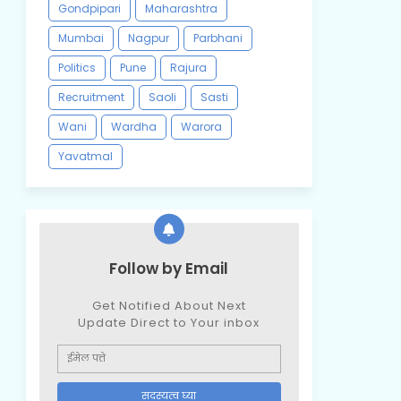
Gondpipari
Maharashtra
Mumbai
Nagpur
Parbhani
Politics
Pune
Rajura
Recruitment
Saoli
Sasti
Wani
Wardha
Warora
Yavatmal
Follow by Email
Get Notified About Next
Update Direct to Your inbox