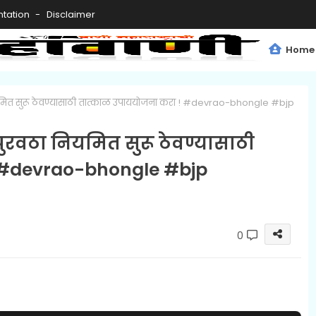
tation
Disclaimer
Home
 नियमित सुरू ठेवण्यासाठी तात्काळ उपाययोजना करा ! #devrao-bhongle #bjp
 पुरवठा नियमित सुरू ठेवण्यासाठी
 #devrao-bhongle #bjp
0