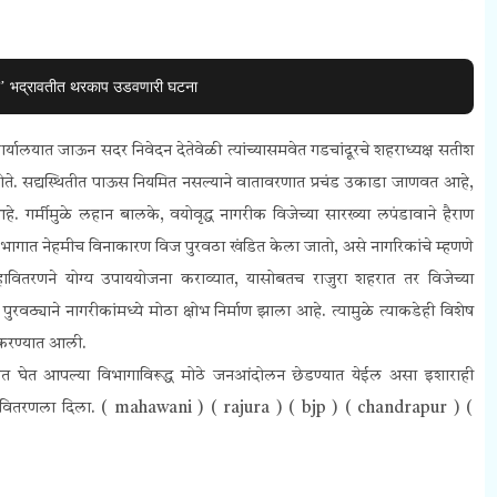
री’ भद्रावतीत थरकाप उडवणारी घटना
यालयात जाऊन सदर निवेदन देतेवेळी त्यांच्यासमवेत गडचांदूरचे शहराध्यक्ष सतीश
ोते.
सद्यस्थितीत पाऊस नियमित नसल्याने वातावरणात प्रचंड उकाडा जाणवत आहे,
गर्मीमुळे लहान बालके, वयोवृद्ध नागरीक विजेच्या सारख्या लपंडावाने हैराण
भागात नेहमीच विनाकारण विज पुरवठा खंडित केला जातो, असे नागरिकांचे म्हणणे
ावितरणने योग्य उपाययोजना कराव्यात, यासोबतच राजुरा शहरात तर विजेच्या
ुरवठ्याने नागरीकांमध्ये मोठा क्षोभ निर्माण झाला आहे. त्यामुळे त्याकडेही विशेष
ा करण्यात आली.
ात घेत आपल्या विभागाविरूद्ध मोठे जनआंदोलन छेडण्यात येईल असा इशाराही
 महावितरणला दिला. ( mahawani ) ( rajura ) ( bjp ) ( chandrapur ) (