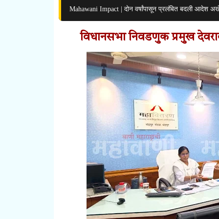
Mahawani Impact | दोन वर्षांपासून प्रलंबित बदली आदेश अख
विधानसभा निवडणुक प्रमुख देवराव 