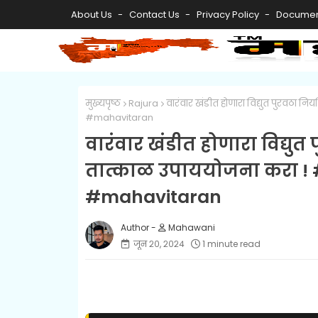
About Us
Contact Us
Privacy Policy
Documen
मुख्यपृष्ठ
Rajura
वारंवार खंडीत होणारा विद्युत पुरवठा
#mahavitaran
वारंवार खंडीत होणारा विद्युत
तात्काळ उपाययोजना करा !
#mahavitaran
Mahawani
जून २०, २०२४
1 minute read