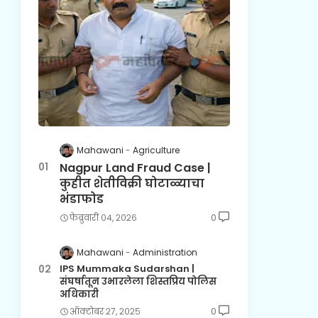
Mahawani
Agriculture
Nagpur Land Fraud Case |
कुहीत शेतीविक्री घोटाळ्याचा
भंडाफोड
फेब्रुवारी ०४, २०२६
0
Mahawani
Administration
IPS Mummaka Sudarshan |
संघर्षातून उभारलेला शिस्तप्रिय पोलिस
अधिकारी
ऑक्टोबर २७, २०२५
0