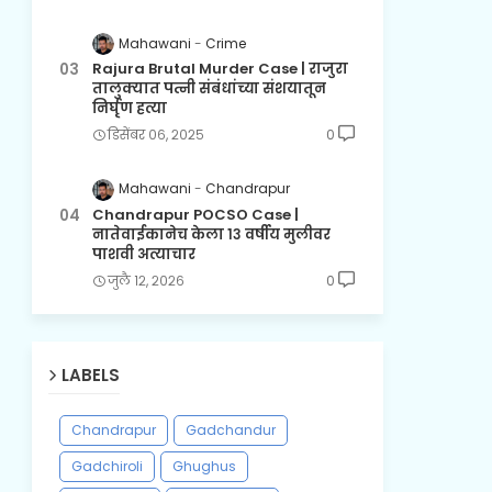
Mahawani
Crime
Rajura Brutal Murder Case | राजुरा
तालुक्यात पत्नी संबंधांच्या संशयातून
निर्घृण हत्या
डिसेंबर ०६, २०२५
0
Mahawani
Chandrapur
Chandrapur POCSO Case |
नातेवाईकानेच केला १३ वर्षीय मुलीवर
पाशवी अत्याचार
जुलै १२, २०२६
0
LABELS
Chandrapur
Gadchandur
Gadchiroli
Ghughus