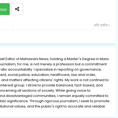
app
थोडे नवीन
ief Editor of Mahawani News, holding a Master's Degree in Mass
rnalism, for me, is not merely a profession but a commitment
ratic accountability. I specialize in reporting on governance,
ment, social justice, education, healthcare, law and order,
 and matters affecting citizens' rights. My work is not confined to
interest group. I strive to provide balanced, fact-based, and
erning all sections of society. While giving voice to
and disadvantaged communities, I remain equally committed to
lic significance. Through rigorous journalism, I seek to promote
tutional values, and the public's right to accurate and reliable