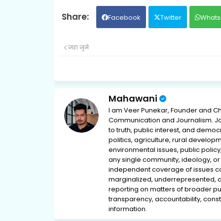
Facebook
Twitter
Whats
जरा जुने
Mahawani
I am Veer Punekar, Founder and Ch
Communication and Journalism. Jou
to truth, public interest, and democ
politics, agriculture, rural develop
environmental issues, public policy,
any single community, ideology, or 
independent coverage of issues conc
marginalized, underrepresented, 
reporting on matters of broader pub
transparency, accountability, consti
information.