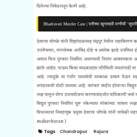
दिलेल्या निवेदनातून केली आहे.
Bhadravati Murder Case | पतीच्या खुनासाठी पत्नीची ‘सुपा
देवराव भोंगळे यांनी
शिष्टमंडळासह
चंद्रपुर येथील
महावितरण कार्
उपलेंचवार, नगरसेवक अरविंद डोहे व अशोक झाडे उपस्थित ह
अशात विज पुरवठा नियमित असण्याची नितांत आवश्यकता आहे. 
झाले आहेत. पाऊस किंवा वादळसदृश परिस्थिती नसतांनाही या 
आहे. त्यामुळे या गंभीर समस्येची तात्काळ दखल घेऊन मह
लपंडावाची मोठी समस्या आहे. वारंवार खंडीत होणाऱ्या विद्युत प
लक्ष घालून योग्य उपाययोजना करण्यासंदर्भात याठिकाणी चर्च
विद्युत पुरवठा नियमित सुरू नकेल्यास
लोकांच्या भावना लक्ष
विधानसभा निवडणूक प्रमुख देवराव भोंगळे यांनी यावेळी
mahavitaran )
Tags
Chandrapur
Rajura