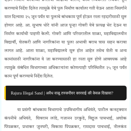
देऊन निर्माण कार्याच्या प्रगतीचा आढावा घेतला, काम लवकरात लवकर पूर्ण
करण्याचे निर्देश दिलेत त्यामुळे येथे पुल निर्माण कार्याला गती येऊन आता निसर्गाने
सात दिल्यास २५ जून पर्यंत या पुलाचे बांधकाम पूर्ण होऊन रस्ता रहदारीसाठी सुरू
होणार आहे. आ. सुभाष धोटे यांनी आज पून्हा गोवरी येथे प्रत्यक्ष भेट देऊन या
निर्माण कार्याची पाहणी केली. गोवरी आणि परिसरातील शाळा, महाविद्यालयीन
विद्यार्थी, शेतकरी आणि नागरिकांना या पुला अभावी बराच त्रास सहन करावा
लागत आहे. आता शाळा, महाविद्यालये सुरू होत आहेत तसेच शेती व अन्य
कामांसाठी नागरिकांना ये जा करण्यासाठी हा रस्ता सुरू होणे आवश्यक आहे
त्यामुळे संबंधित विभागाच्या अधिकाऱ्यांना कोणत्याही परिस्थितीत २५ जून पर्यंत
काम पूर्ण करण्याचे निर्देश दिलेत.
Rajura Illegal Sand | अवैध वाळू तस्करीवर कारवाई की केवळ दिखावा?
या प्रसंगी बांधकाम विभागाचे उपविभागीय अभियंते, पाटील कन्स्ट्रक्शन
कंपनीचे अभियंते, शिवराम लांडे, गजानन उरकुडे, विठ्ठल पाचभाई, अशोक
पिंपळकर, प्रभाकर जुनघरी, विकास पिंपळकर, रामदास पाचभाई, नीलकंठ