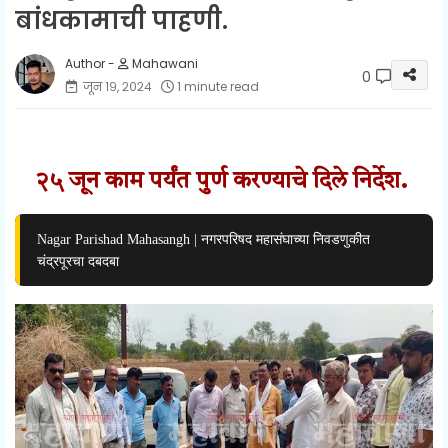
बांधकामाची पाहणी.
Mahawani
0
जून १९, २०२४
1 minute read
२५ जून काम पर्यंत पुर्ण करण्याचे दिले निर्देश.
Nagar Parishad Mahasangh | नगरपरिषद महासंघाच्या निवडणुकीत
चंद्रपूरचा दबदबा