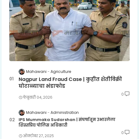
Mahawani
Agriculture
Nagpur Land Fraud Case | कुहीत शेतीविक्री
घोटाळ्याचा भंडाफोड
0
फेब्रुवारी ०४, २०२६
Mahawani
Administration
IPS Mummaka Sudarshan | संघर्षातून उभारलेला
शिस्तप्रिय पोलिस अधिकारी
0
ऑक्टोबर २७, २०२५