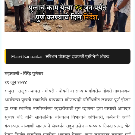
Manvi Karmankar | संविधान चौकातून झळकली प्रतिभेची ओळख
महावाणी - विरेंद्र पुणेकर
१९ जून २०२४
राजुरा : राजुरा- माथरा - गोवरी - पोवनी या राज्य मार्गावरील गोवरी गावाजवळ
असलेल्या पुलाचे रखडलेले बांधकाम कोणत्याही परिस्थितीत लवकर पूर्ण होऊन
हा रस्ता स्थानिक नागरिकांच्या रहदारीसाठी सुरू व्हायला हवा यासाठी आमदार
सुभाष धोटे यांनी सार्वजनिक बांधकाम विभागाचे अधिकारी, कर्मचारी आणि
कंत्राटदार यांच्याशी सातत्याने संपर्कात राहून तसेच जवळपास तिनदा प्रत्यक्ष भेट