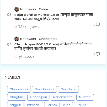
Mahawani
Crime
Rajura Brutal Murder Case | राजुरा तालुक्यात पत्नी
संबंधांच्या संशयातून निर्घृण हत्या
0
डिसेंबर ०६, २०२५
Mahawani
Chandrapur
Chandrapur POCSO Case | नातेवाईकानेच केला १३
वर्षीय मुलीवर पाशवी अत्याचार
0
जुलै १२, २०२६
LABELS
Chandrapur
Gadchandur
Gadchiroli
Ghughus
Gondpipari
Maharashtra
Mumbai
Nagpur
Parbhani
Politics
Pune
Rajura