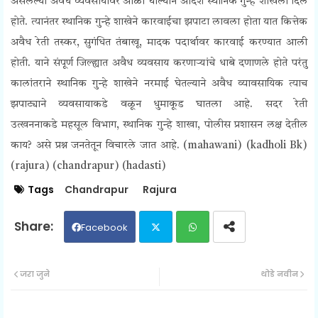
असलेल्या अवैध व्यवसायावर आळा घाल्याने आदेश स्थानिक गुन्हे शाखेला दिले
होते. त्यानंतर स्थानिक गुन्हे शाखेने कारवाईचा झपाटा लावला होता यात कित्तेक
अवैध रेती तस्कर, सुगंधित तंबाखू, मादक पदार्थावर कारवाई करण्यात आली
होती. याने संपूर्ण जिल्ह्यात अवैध व्यवसाय करणाऱ्यांचे धाबे दणाणले होते परंतु
कालांतराने स्थानिक गुन्हे शाखेने नरमाई घेतल्याने अवैध व्यावसायिक त्याच
झपाट्याने व्यवसायाकडे वळून धुमाकूड घातला आहे. सदर रेती
उत्खननाकडे
महसूल विभाग, स्थानिक गुन्हे शाखा, पोलीस प्रशासन लक्ष देतील
काय? असे प्रश्न जनतेतून विचारले जात आहे. (mahawani) (kadholi Bk)
(rajura) (chandrapur) (hadasti)
Tags
Chandrapur
Rajura
Facebook
Twit
Wh
जरा जुने
थोडे नवीन
ter
ats