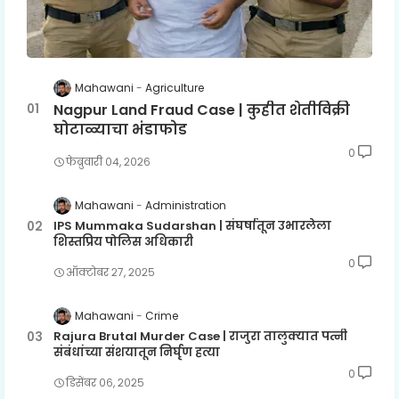
Mahawani
Agriculture
Nagpur Land Fraud Case | कुहीत शेतीविक्री
घोटाळ्याचा भंडाफोड
0
फेब्रुवारी ०४, २०२६
Mahawani
Administration
IPS Mummaka Sudarshan | संघर्षातून उभारलेला
शिस्तप्रिय पोलिस अधिकारी
0
ऑक्टोबर २७, २०२५
Mahawani
Crime
Rajura Brutal Murder Case | राजुरा तालुक्यात पत्नी
संबंधांच्या संशयातून निर्घृण हत्या
0
डिसेंबर ०६, २०२५