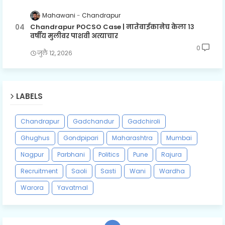
Mahawani
Chandrapur
Chandrapur POCSO Case | नातेवाईकानेच केला १३
वर्षीय मुलीवर पाशवी अत्याचार
0
जुलै १२, २०२६
LABELS
Chandrapur
Gadchandur
Gadchiroli
Ghughus
Gondpipari
Maharashtra
Mumbai
Nagpur
Parbhani
Politics
Pune
Rajura
Recruitment
Saoli
Sasti
Wani
Wardha
Warora
Yavatmal