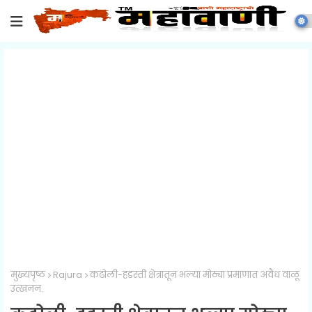
मुख्यपृष्ठ
Rajura
कढोली-हडस्ती क्षेत्रातून भल्या मोठ्या प्रमाणात अवैध वाळू
उत्खनन.