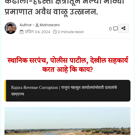
कढोली-हडस्ती क्षेत्रातून भल्या मोठ्या
प्रमाणात अवैध वाळू उत्खनन.
Mahawani
0
एप्रिल ०४, २०२४
2 minute read
स्थानिक सरपंच, पोलीस पाटील, देखील सहकार्य
करत आहे कि काय?
Rajura Revenue Corruption | राजुरा महसूल कार्यालयांभोवती दलालांचे
साम्राज्य