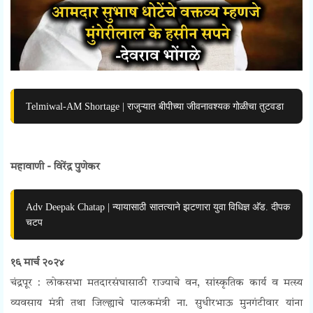
Telmiwal-AM Shortage | राजुऱ्यात बीपीच्या जीवनावश्यक गोळीचा तुटवडा
महावाणी - विरेंद्र पुणेकर
Adv Deepak Chatap | न्यायासाठी सातत्याने झटणारा युवा विधिज्ञ अ‍ॅड. दीपक
चटप
१६ मार्च २०२४
चंद्रपूर : लोकसभा मतदारसंघासाठी राज्याचे वन, सांस्कृतिक कार्य व मत्स्य
व्यवसाय मंत्री तथा जिल्ह्याचे पालकमंत्री ना. सुधीरभाऊ मुनगंटीवार यांना