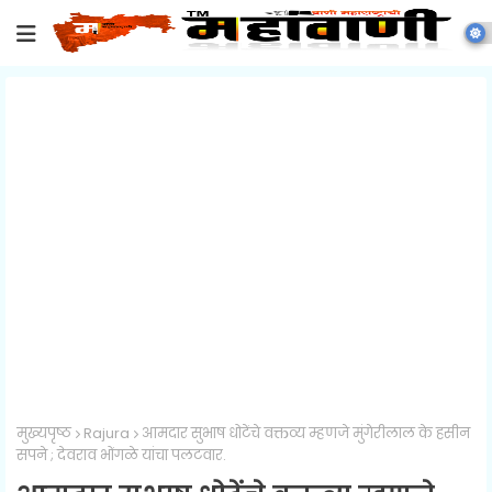
मुख्यपृष्ठ
Rajura
आमदार सुभाष धोटेंचे वक्तव्य म्हणजे मुंगेरीलाल के हसीन
सपने ; देवराव भोंगळे यांचा पलटवार.