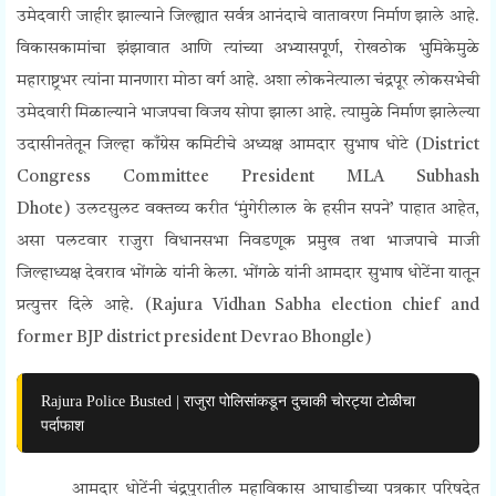
उमेदवारी जाहीर झाल्याने जिल्ह्यात सर्वत्र आनंदाचे वातावरण निर्माण झाले आहे.
विकासकामांचा झंझावात आणि त्यांच्या अभ्यासपूर्ण, रोखठोक भुमिकेमुळे
महाराष्ट्रभर त्यांना मानणारा मोठा वर्ग आहे. अशा लोकनेत्याला चंद्रपूर लोकसभेची
उमेदवारी मिळाल्याने भाजपचा विजय सोपा झाला आहे. त्यामुळे निर्माण झालेल्या
उदासीनतेतून जिल्हा काँग्रेस कमिटीचे अध्यक्ष आमदार सुभाष धोटे (
District
Congress Committee President MLA Subhash
Dhote)
उलटसुलट वक्तव्य करीत ‘मुंगेरीलाल के हसीन सपने’ पाहात आहेत,
असा पलटवार राजुरा विधानसभा निवडणूक प्रमुख तथा भाजपाचे माजी
जिल्हाध्यक्ष देवराव भोंगळे यांनी केला. भोंगळे यांनी आमदार सुभाष धोटेंना यातून
प्रत्युत्तर दिले आहे. (
Rajura Vidhan Sabha election chief and
former BJP district president Devrao Bhongle)
Rajura Police Busted | राजुरा पोलिसांकडून दुचाकी चोरट्या टोळीचा
पर्दाफाश
आमदार धोटेंनी चंद्रपुरातील महाविकास आघाडीच्या पत्रकार परिषदेत