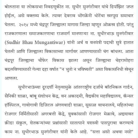
बोलताना या लोकसभा निवडणुकीत ना. सुधीर मुनगंटीवार यांचे डिपॉझिट जप्त
होईल, असे वक्तव्य केले. त्यावर देवराव भोंगळेंनी धोटेंचा खरपूस समाचार
घेतला. २०१४ मध्ये चंद्रपूर जिल्ह्याला मागास जिल्हा म्हणून ओळख होती. परंतु
राजकारणाला समाजकारणाचा राजमार्ग मानणाऱ्या ना. सुधीरभाऊ मुनगंटीवार
(
Sudhir Bhau Mungantiwar)
यांनी अर्थ व वनमंत्री पदाची सुत्रे हातात
घेतली आणि जिल्ह्याला विकासाच्या मार्गावर आणण्यासाठी चंग बांधला. आता
चंद्रपूर जिल्ह्याचा चौफेर विकास झाला असून जिल्ह्याचा चेहरामोहरा
बदलविण्यासाठी गेल्या दहा वर्षात "न भुतो न भविष्यती" असा विकासनिधी खेचून
आणला.
सुधीरभाऊंच्या दूरदर्शी नेतृत्वामुळे आंतरराष्ट्रीय दर्जाचे बॉटनिकल गार्डन,
सैनिकी शाळा, बांबू संशोधन केंद्र, वन अकादमी, वैद्यकीय महाविद्यालय, कॅन्सर
हॉस्पिटल, गावोगावी डिजिटल अंगणवाडी शाळा, सुसज्ज वाचनालये, महिलांच्या
रोजगार निर्मितीसाठी अगरबत्ती केंद्रे, युवकांसाठी रोजगार मेळावे, अद्ययावत
क्रीडा संकुल, शेतकऱ्यांच्या प्रश्नांसाठी सातत्याने यशस्वी पाठपुरावा करण्याचे
काम ना. सुधीरभाऊ मुनगंटीवार यांनी केले आहे. "सत्ता असो अथवा नसो"