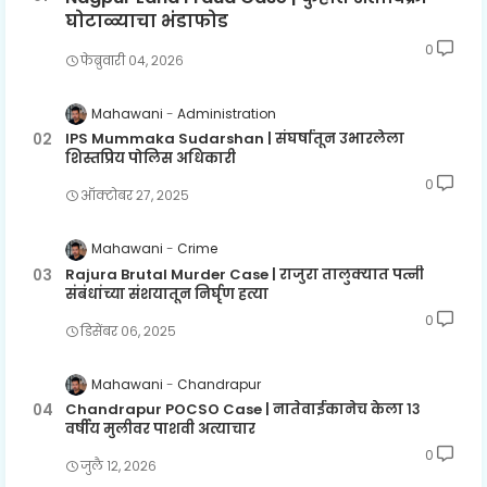
घोटाळ्याचा भंडाफोड
0
फेब्रुवारी ०४, २०२६
Mahawani
Administration
IPS Mummaka Sudarshan | संघर्षातून उभारलेला
शिस्तप्रिय पोलिस अधिकारी
0
ऑक्टोबर २७, २०२५
Mahawani
Crime
Rajura Brutal Murder Case | राजुरा तालुक्यात पत्नी
संबंधांच्या संशयातून निर्घृण हत्या
0
डिसेंबर ०६, २०२५
Mahawani
Chandrapur
Chandrapur POCSO Case | नातेवाईकानेच केला १३
वर्षीय मुलीवर पाशवी अत्याचार
0
जुलै १२, २०२६