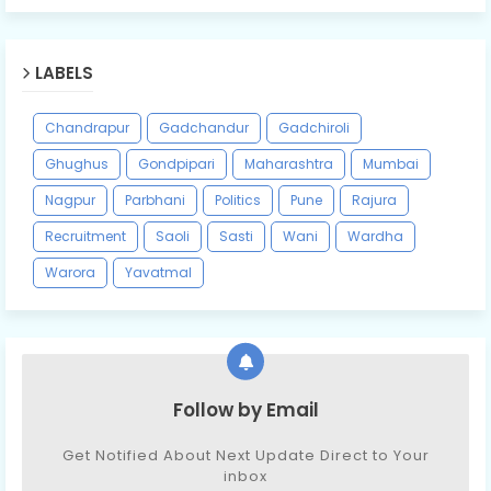
LABELS
Chandrapur
Gadchandur
Gadchiroli
Ghughus
Gondpipari
Maharashtra
Mumbai
Nagpur
Parbhani
Politics
Pune
Rajura
Recruitment
Saoli
Sasti
Wani
Wardha
Warora
Yavatmal
Follow by Email
Get Notified About Next Update Direct to Your
inbox