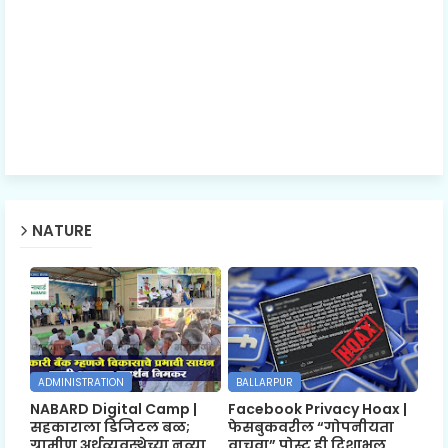
NATURE
ADMINISTRATION
BALLARPUR
NABARD Digital Camp |
Facebook Privacy Hoax |
सहकाराला डिजिटल बळ;
फेसबुकवरील “गोपनीयता
ग्रामीण अर्थव्यवस्थेच्या नव्या
वाचवा” पोस्ट ही दिशाभूल