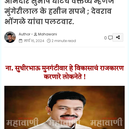
आमदार सुभाष धोटेंचे वक्तव्य म्हणजे
मुंगेरीलाल के हसीन सपने ; देवराव
भोंगळे यांचा पलटवार.
Mahawani
0
मार्च १६, २०२४
2 minute read
ना. सुधीरभाऊ मुनगंटीवार हे विकासाचं राजकारण
करणारे लोकनेते !