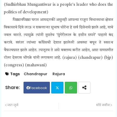
(
Sudhirbhau Mungantiwar is a people's leader who does the
politics of development)
पिढ्यानपिढ्या घरात आमदारकी असुनही आपल्या राजुरा विधानसभा क्षेत्रात
विकासाचे दिवे लाऊ न शकणाऱ्या सुभाष धोटेंना हे सर्व दिसेनासे झाले आहे, याचे
नवल वाटते. त्यामुळे त्यांनी नुसतेच ‘मुंगेरीलाल के हसीन सपने’ पाहाणे बंद
करावे. खरंतर त्यांच्या कॉंग्रेसची देशात झालेली अवस्था बघून ते स्वतःच
वैफल्यग्रस्त झाले आहेत. त्यातूनच ते असे वक्तव्य करीत आहेत, असा सणसणीत
टोला देवराव भोंगळे यांनी लगावला आहे. (rajura) (chandrapur) (bjp)
(congress) (mahawani)
Tags
Chandrapur
Rajura
Facebook
Twit
Wh
जरा जुने
थोडे नवीन
ter
ats