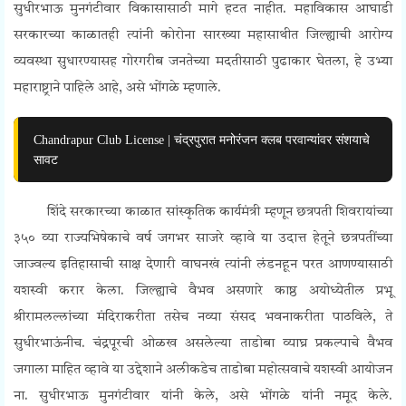
सुधीरभाऊ मुनगंटीवार विकासासाठी मागे हटत नाहीत. महाविकास आघाडी
सरकारच्या काळातही त्यांनी कोरोना सारख्या महासाथीत जिल्ह्याची आरोग्य
व्यवस्था सुधारण्यासह गोरगरीब जनतेच्या मदतीसाठी पुढाकार घेतला, हे उभ्या
महाराष्ट्राने पाहिले आहे, असे भोंगळे म्हणाले.
Chandrapur Club License | चंद्रपुरात मनोरंजन क्लब परवान्यांवर संशयाचे
सावट
शिंदे सरकारच्या काळात सांस्कृतिक कार्यमंत्री म्हणून छत्रपती शिवरायांच्या
३५० व्या राज्यभिषेकाचे वर्ष जगभर साजरे व्हावे या उदात्त हेतूने छत्रपतींच्या
जाज्वल्य इतिहासाची साक्ष देणारी वाघनखं त्यांनी लंडनहून परत आणण्यासाठी
यशस्वी करार केला. जिल्ह्याचे वैभव असणारे काष्ठ अयोध्येतील प्रभू
श्रीरामलल्लांच्या मंदिराकरीता तसेच नव्या संसद भवनाकरीता पाठविले, ते
सुधीरभाऊंनीच. चंद्रपूरची ओळख असलेल्या ताडोबा व्याघ्र प्रकल्पाचे वैभव
जगाला माहित व्हावे या उद्देशाने अलीकडेच ताडोबा महोत्सवाचे यशस्वी आयोजन
ना. सुधीरभाऊ मुनगंटीवार यांनी केले, असे भोंगळे यांनी नमूद केले.