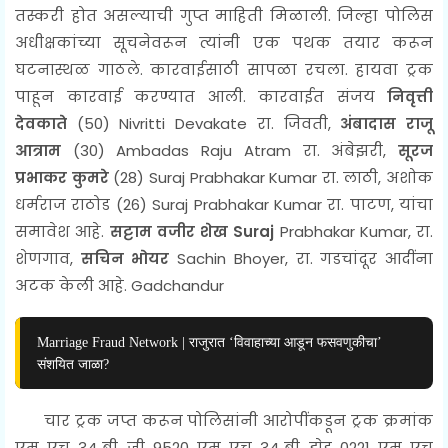
तस्करी होत असल्याची गुप्त माहिती मिळाली. जिल्हा पोलिस
अधीक्षकांच्या सूचनेवरून त्यांनी एक पथक तयार करून
घटनास्थळ गाठले. कारवाईसाठी सापळा रचला. हायवा ट्रक
पाहून कारवाई करण्यात आली. कारवाईत संजय
निवृत्ती
देवकाते
(50)
Nivritti Devakate
रा. जिवती,
अंबादास राजू
आत्राम
(30)
Ambadas Raju Atram
रा. अंबेझरी,
सूरज
प्रभाकर कुमरे
(28)
Suraj Prabhakar Kumar
रा. लाठी, अशोक
धर्मराज राठोड (26)
Suraj Prabhakar Kumar
रा. पाटण, यांचा
समावेश आहे.
सट्टाम वजीर शेख
Suraj
Prabhakar Kumar
, रा.
शेणगाव,
सचिन भोयर
Sachin Bhoyer,
रा. गडचांदूर आदींना
अटक केली आहे.
Gadchandur
Marriage Fraud Network | राजुरात ‘विवाहाच्या आडून फसवणुकीचा’
संशयित जाळा?
चार ट्रक जप्त करून
पोलिसांनी आरोपींकडून ट्रक क्रमांक
एम. एच. 34 बी. जी. 9520, एम. एच. 34 बी. झेड. 0221, एम. एच