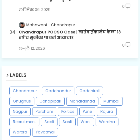
0
डिसेंबर ०६, २०२५
Mahawani
Chandrapur
Chandrapur POCSO Case | नातेवाईकानेच केला १३
वर्षीय मुलीवर पाशवी अत्याचार
0
जुलै १२, २०२६
LABELS
Chandrapur
Gadchandur
Gadchiroli
Ghughus
Gondpipari
Maharashtra
Mumbai
Nagpur
Parbhani
Politics
Pune
Rajura
Recruitment
Saoli
Sasti
Wani
Wardha
Warora
Yavatmal