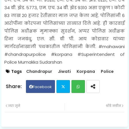
34 बी. झेड. 5773, एम. एच. 34 बी. झेड 9310 असा एकूण 1 कोटी
83 लाख 20 हजार रेतीसाठा माल जप्त केला आहे. पोलिसांनी 6
आरोपींना कोरपना पोलिसांच्या ताव्यात दिले आहे. ही कारवाई
पोलिस अधीक्षक मुमाक्का सुदर्शन, अप्पर पोलिस अधीक्षक
रिना जनबंधू, एल. सी. बी पी. आय कोडावार यांच्या
मार्गदर्शनाखाली पथकातील पोलिसांनी केली. #mahawani
#chandrapurpolice #korpana #
Superintendent of
Police Mumakka Sudarshan
Tags
Chandrapur
Jiwati
Korpana
Police
Facebook
Twit
Wh
जरा जुने
थोडे नवीन
ter
ats
ap