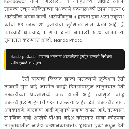
Kondawar
यांना मिळाली. या माहितीच्या आधारे त्यांनी
सापळा रचून पोलिसांच्या पथकाने घटनास्थळी छापा मारून 6
आरोपींना अटक केली. आरोपींकडून 4 हायवा ट्रक असा एकूण 1
कोटी 83 लाख 20 हजारांचा मुद्देमाल जप्त केला आहे. ही
कारवाई शुक्रवार, 1 मार्च रोजी सकाळी 9.20 वाजताच्या
सुमारास करण्यात आली.
Nanda Phata
Sandeep Ekade | वादांच्या भोवऱ्यात अडकलेल्या दुर्गापूर ठाण्याचे निरीक्षक
संदीप एकाडे कार्यमुक्त
रेती घाटांचा लिलाव झाला नसल्याने खुलेआम रेती
तस्करी सुरू आहे. मागील काही दिवसांपासून तालुक्यात रेती
तस्करीच्या घटनांमध्ये वाढ झाली आहे. त्यामुळे वाळू
तस्करीमुळे गुन्हेगारी घटना वाढल्या आहेत. रेती तस्करीत खून,
धमकावणे, मारहाण आदी गुन्ह्यांचे प्रमाण वाढत आहे. दरम्यान,
स्थानिक गुन्हे शाखेचे पीआय महेश कोंडावार यांना कोरपना
तालुक्यातील नारंडा बस्थानकासमोर 'हायवा ट्रक' मधून रेती