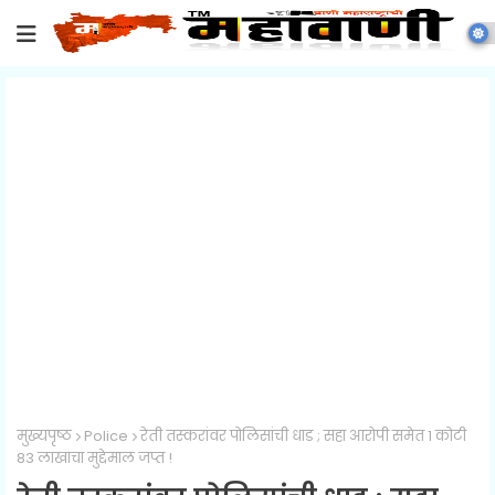
मुख्यपृष्ठ
Police
रेती तस्करांवर पोलिसांची धाड ; सहा आरोपी समेत 1 कोटी
83 लाखाचा मुद्देमाल जप्त !