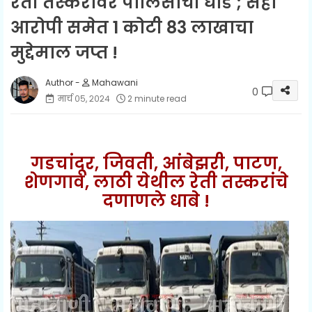
रेती तस्करांवर पोलिसांची धाड ; सहा
आरोपी समेत 1 कोटी 83 लाखाचा
मुद्देमाल जप्त !
Mahawani
0
मार्च ०५, २०२४
2 minute read
गडचांदूर, जिवती, आंबेझरी, पाटण,
शेणगाव, लाठी येथील रेती तस्करांचे
दणाणले
धाबे
!