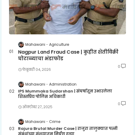
Mahawani
Agriculture
Nagpur Land Fraud Case | कुहीत शेतीविक्री
घोटाळ्याचा भंडाफोड
0
फेब्रुवारी ०४, २०२६
Mahawani
Administration
IPS Mummaka Sudarshan | संघर्षातून उभारलेला
शिस्तप्रिय पोलिस अधिकारी
0
ऑक्टोबर २७, २०२५
Mahawani
Crime
Rajura Brutal Murder Case | राजुरा तालुक्यात पत्नी
संबंधांच्या संशयातून निर्घृण हत्या