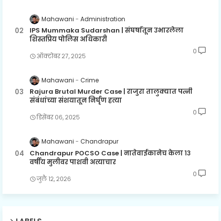
Mahawani
Administration
IPS Mummaka Sudarshan | संघर्षातून उभारलेला
शिस्तप्रिय पोलिस अधिकारी
0
ऑक्टोबर २७, २०२५
Mahawani
Crime
Rajura Brutal Murder Case | राजुरा तालुक्यात पत्नी
संबंधांच्या संशयातून निर्घृण हत्या
0
डिसेंबर ०६, २०२५
Mahawani
Chandrapur
Chandrapur POCSO Case | नातेवाईकानेच केला १३
वर्षीय मुलीवर पाशवी अत्याचार
0
जुलै १२, २०२६