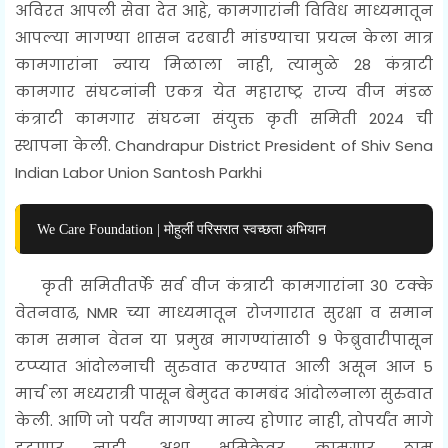
अविरत आपली सेवा देत आहे, कामगारांनी विविध माध्यमातून
आपल्या मागण्या शासन दरबारी मांडण्याचा प्रयत्न केला मात्र
कामगारांना न्याय मिळाला नाही, त्यामुळे 28 कंत्राटी
कामगार संघटनांनी एकत्र येत महाराष्ट्र राज्य वीज मंडळ
कंत्राटी कामगार संघटना संयुक्त कृती समिती 2024 ची
स्थापना केली.
Chandrapur District President of Shiv Sena
Indian Labor Union Santosh Parkhi
We Care Foundation | मोहुर्ली परिसरात स्वच्छता अभियान
कृती समितीतर्फे सर्व वीज कंत्राटी कामगारांना 30 टक्के
वेतनवाढ, NMR च्या माध्यमातून रोजगारात सुरक्षा व समान
काम समान वेतन या प्रमुख मागण्यांसाठी 9 फेब्रुवारीपासून
टप्प्यात आंदोलनाची सुरुवात करण्यात आली असून आज 5
मार्च ला मध्यरात्री पासून बेमुदत कामबंद आंदोलनाला सुरुवात
केली. आणि जो पर्यंत मागण्या मान्य होणार नाही, तोपर्यंत मागे
हटणार नाही. अशा भूमिकेवर कामगार ठाम