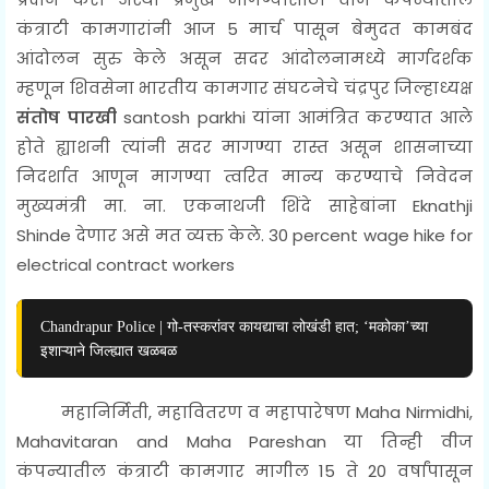
कंत्राटी कामगारांनी आज 5 मार्च पासून बेमुदत कामबंद
आंदोलन सुरु केले असून सदर आंदोलनामध्ये मार्गदर्शक
म्हणून शिवसेना भारतीय कामगार संघटनेचे चंद्रपुर जिल्हाध्यक्ष
संतोष पारखी
santosh parkhi यांना आमंत्रित करण्यात आले
होते ह्याशनी त्यांनी सदर मागण्या रास्त असून शासनाच्या
निदर्शात आणून मागण्या
त्वरित
मान्य करण्याचे निवेदन
मुख्यमंत्री मा. ना. एकनाथजी शिंदे साहेबांना
Eknathji
Shinde
देणार असे मत व्यक्त केले.
30 percent wage hike for
electrical contract workers
Chandrapur Police | गो-तस्करांवर कायद्याचा लोखंडी हात; ‘मकोका’च्या
इशाऱ्याने जिल्ह्यात खळबळ
महानिर्मिती, महावितरण व महापारेषण
Maha Nirmidhi,
Mahavitaran and Maha Pareshan
या तिन्ही वीज
कंपन्यातील कंत्राटी कामगार मागील 15 ते 20 वर्षांपासून