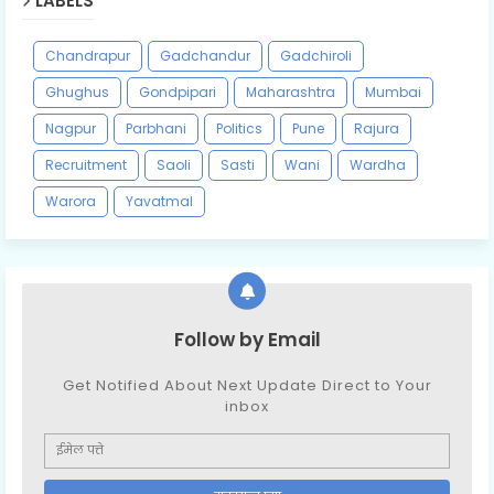
LABELS
Chandrapur
Gadchandur
Gadchiroli
Ghughus
Gondpipari
Maharashtra
Mumbai
Nagpur
Parbhani
Politics
Pune
Rajura
Recruitment
Saoli
Sasti
Wani
Wardha
Warora
Yavatmal
Follow by Email
Get Notified About Next Update Direct to Your
inbox