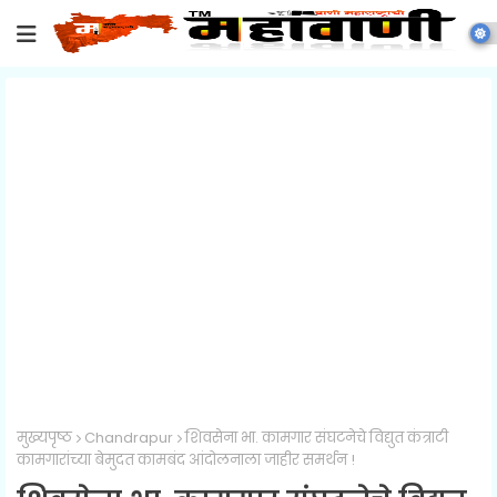
मुख्यपृष्ठ
Chandrapur
शिवसेना भा. कामगार संघटनेचे विद्युत कंत्राटी
कामगारांच्या बेमुदत कामबंद आंदोलनाला जाहीर समर्थन !