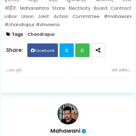
आहेत.
Maharashtra State Electricity Board Contract
Labor Union Joint Action Committee #mahawani
#chandrapur #shivsena
Tags
Chandrapur
Facebook
Twit
Wh
जरा जुने
थोडे नवीन
ter
ats
ap
p
Mahawani