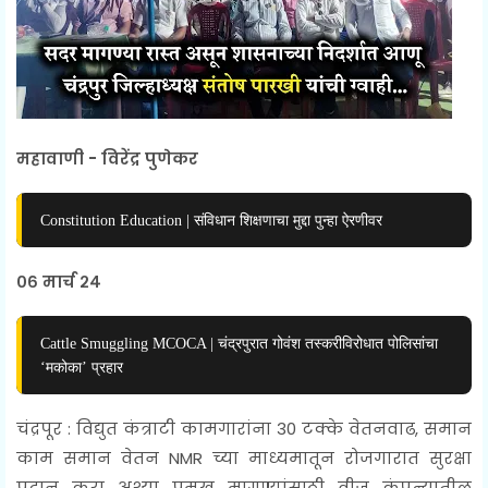
महावाणी - विरेंद्र पुणेकर
Constitution Education | संविधान शिक्षणाचा मुद्दा पुन्हा ऐरणीवर
०६ मार्च २४
Cattle Smuggling MCOCA | चंद्रपुरात गोवंश तस्करीविरोधात पोलिसांचा
‘मकोका’ प्रहार
चंद्रपूर : विद्युत कंत्राटी कामगारांना 30 टक्के वेतनवाढ, समान
काम समान वेतन NMR च्या माध्यमातून रोजगारात सुरक्षा
प्रदान करा अश्या प्रमुख मागण्यांसाठी वीज कंपन्यातील