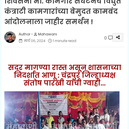
शिवसेना भा. कामगार संघटनेचे विद्युत
कंत्राटी कामगारांच्या बेमुदत कामबंद
आंदोलनाला जाहीर समर्थन !
Mahawani
0
मार्च ०६, २०२४
1 minute read
सदर मागण्या रास्त असून शासनाच्या
निदर्शात आणू : चंद्रपुर जिल्हाध्यक्ष
संतोष पारखी यांची ग्वाही...