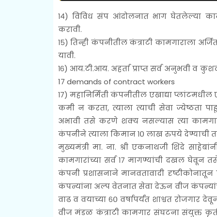
१४) विविध संप आंदोलनात भाग घेतलेल्या का
करावी.
१५) तिन्ही कंपनीतील कंत्राटी कामगाराला अर्जि
यावी.
१६) आय.टी.आय. अहर्ता प्राप्त सर्व अनुभवी व कुशल
17 demands of contract workers
१७) महानिर्मिती कंपनीतील एखाद्या प्लांटमधील
कमी न करता, त्याला त्याची सेवा ज्येष्ठता पाहू
अभावी तसे करणे शक्य नसल्यास त्या कामगाराल
कंपनीने त्याला किमान १० लाख रुपये देण्याची त
मुख्यमंत्री मा. ना. श्री एकनाथजी शिंदे साहेबां
कामगारांच्या सर्व १७ मागण्यांची दखल घेवून तसे
कंपनी प्रशासनाने मानवतावादी दृष्टीकोनातू
कंपन्यांना अल्प वेतनात सेवा देऊन वीज कंपन्यां
वाढ व वयाच्या ६० वर्षापर्यंत शाश्वत रोजगार देव
वीज मंडळ कंत्राटी कामगार संघटना संयुक्त कृती