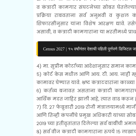
व कंत्राटी कामगार संघटनेच्या सोबत घेतलेल्या
प्रक्रिया राबवताना सर्व अनुभवी व कुशल कंत्
शिफारसीनुसार यांना विशेष आरक्षण द्यावे. त
असावी, व कंत्राटी कामगारांना या भरतीमध्ये प्राधान
Census 2027 | १५ वर्षांनंतर देशाची पहिली पूर्णपणे डिजिटल
४) मा. सुप्रीम कोर्टाच्या आदेशानुसार समान काम
५) कोर्ट केस मधील आणि आय. टी. आय. नाही म्ह
कामावर घेण्यात यावे. भ्रष्ट कंत्राटदारांना काळ्य
६) कर्तव्य बजावत असताना कंत्राटी कामगाराचा
आर्थिक मदत जाहिर झाली आहे, त्यात वाढ करून ह
७) दि. २७ फेब्रुवारी २०१९ रोजी मंत्रालयामध्ये माज
आणि तिन्ही कंपनींचे प्रमुख अधिकारी यांच्या सोब
२०१९ च्या इतीवृतांतात दिलेल्या सर्व बाबींची अंम
८) सर्व वीज कंत्राटी कामगारांना रुपये १५ ला