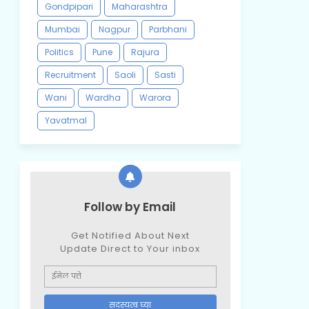
Gondpipari
Maharashtra
Mumbai
Nagpur
Parbhani
Politics
Pune
Rajura
Recruitment
Saoli
Sasti
Wani
Wardha
Warora
Yavatmal
Follow by Email
Get Notified About Next
Update Direct to Your inbox