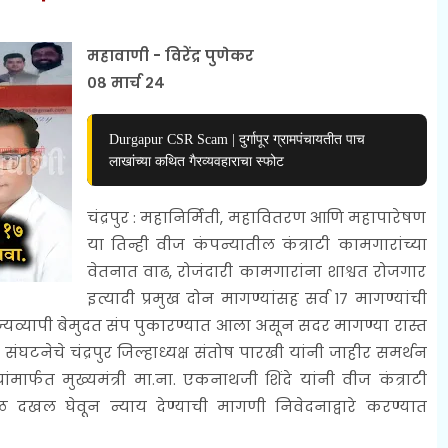
महावाणी - विरेंद्र पुणेकर
०८ मार्च २४
Durgapur CSR Scam | दुर्गापूर ग्रामपंचायतीत पाच
लाखांच्या कथित गैरव्यवहाराचा स्फोट
चंद्रपुर : महानिर्मिती, महावितरण आणि महापारेषण
या तिन्ही वीज कंपन्यातील कंत्राटी कामगारांच्या
वेतनात वाढ, रोजंदारी कामगारांना शाश्वत रोजगार
इत्यादी प्रमुख दोन मागण्यांसह सर्व १७ मागण्यांची
राज्यव्यापी बेमुदत संप पुकारण्यात आला असून सदर मागण्या रास्त
टनेचे चंद्रपुर जिल्हाध्यक्ष संतोष पारखी यांनी जाहीर समर्थन
्यांमार्फत मुख्यमंत्री मा.ना. एकनाथजी शिंदे यांनी वीज कंत्राटी
काळ दखल घेवून न्याय देण्याची मागणी निवेदनाद्वारे करण्यात