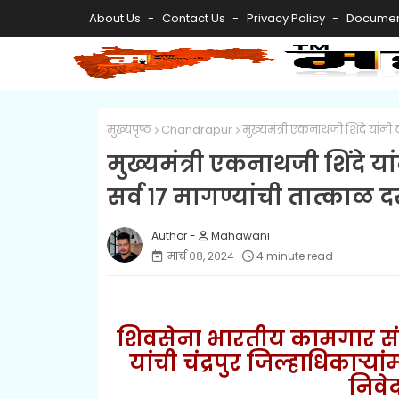
About Us
Contact Us
Privacy Policy
Documen
मुख्यपृष्ठ
Chandrapur
मुख्यमंत्री एकनाथजी शिंदे यांनी व
मुख्यमंत्री एकनाथजी शिंदे यां
सर्व १७ मागण्यांची तात्काळ द
Mahawani
मार्च ०८, २०२४
4 minute read
शिवसेना भारतीय कामगार संघटन
यांची चंद्रपुर जिल्हाधिकाऱ्या
निवेद