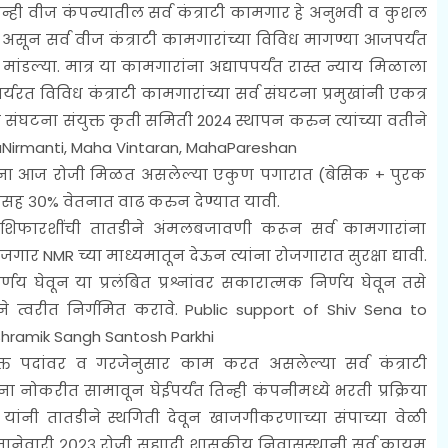
्ही वीज कंपन्यातील सर्व कंत्राटी कामगार हे अनुभवी व कुशल
असून सर्व वीज कंत्राटी कामगारांच्या विविध मागण्या आजपर्यंत
ंडल्या. मात्र या कामगारांना अद्यापपर्यंत रास्त न्याय मिळाला
्यरत विविध कंत्राटी कामगारांच्या सर्व संघटना प्रमुखांनी एकत्र
र संघटना संयुक्त कृती समिती 2024 स्थापन करुन त्यांच्या वतीने
Nirmanti, Maha Vintaran, MahaPareshan
ारांना आज रोजी मिळत असलेल्या एकुण पगारात (बेसिक + पुरक
कासह ३०% वेतनात वाढ करुन देण्यात यावी.
शिफारशींची तातडीने अंमलबजावणी करून सर्व कामगारांना
रोजगार NMR च्या माध्यमातून देऊन त्यांना रोजगारात सुरक्षा द्यावी.
र्णय घेवून या प्रलंबित प्रश्नांवर सकारात्मक निर्णय घेवून तसे
ने त्वरीत निर्गमित करावे.
Public support of Shiv Sena to
Shramik Sangh Santosh Parkhi
्त पदांवर व गरजेनुसार काम करत असलेल्या सर्व कंत्राटी
ना नोकरीत सामावून घेईपर्यंत तिन्ही कंपनीमध्ये भरती प्रक्रिया
री यांनी तातडीने स्थगिती देवून खाजगीकरणाच्या संपाच्या वेळी
. ४ जानेवारी २०२३ रोजी सह्याद्री शासकीय निवासस्थानी सर्व कायम