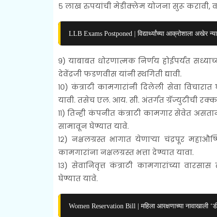
५ लाख रुपयांची मेडीक्लेम योजना सुरू करावी, व
LLB Exams Postponed | विद्यार्थ्यांच्या आक्रोशाला अखेर न्य
९) याबाबत धोरणात्मक निर्णय होईपर्यंत सध्याच्य
देवेंद्रजी फडणवीस यांनी स्थगिती द्यावी.
१०) कंत्राटी कामगारांनी दिलेली सेवा विचारात घे
यावी. तसेच एल. आय. सी. अंतर्गत ग्रॅज्युटीची रक्
११) तिन्ही कंपनीत कंत्राटी कामगार सेवेत अस
सामावून घेण्यात यावे.
१२) नक्षलग्रस्त भागात येणाऱ्या चंद्रपूर महाऔ
कामगारांना नक्षलग्रस्त भत्ता देण्यात यावा.
१३) सेवानिवृत्त कंत्राटी कामगारांच्या वारसा
घेण्यात यावे.
Women Reservation Bill | महिला आरक्षणाच्या नावाखाली ‘ड