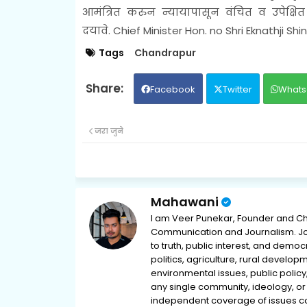
आमंत्रित करुन न्यायापासून वंचित व उपेक्षित 
दयावे.
Chief Minister Hon. no Shri Eknathji
Tags
Chandrapur
Facebook
Twitter
Whats
जरा जुने
Mahawani
I am Veer Punekar, Founder and Ch
Communication and Journalism. Jou
to truth, public interest, and democ
politics, agriculture, rural develop
environmental issues, public policy,
any single community, ideology, or 
independent coverage of issues conc