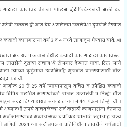
मगाराला कामावर घेताना पोलिस व्हेरीफिकेशनची सक्ती बंद
त रजेची रक्कम ही आज देय असलेल्या रकमेपेक्षा दुपटीने देण्यात
 कंत्राटी कामगारांना वर्ग ३ व ४ मध्ये सामावून घेण्यात यावे.
All
 एखादा संच बंद पडल्यास तेथील कंत्राटी कामगाराला कामावरुन
न तातडीने दुसऱ्या संचामध्ये राेजगार देण्यात यावा, रिक्त जागे
ा त्याच्या कुटुंबाचा उदरनिर्वाह सुरळीत चालण्यासाठी वीज
रतूद करावी.
नी मागील २० ते २५ वर्षे न्यायापासून वंचित व उपेक्षित कंत्राटी
च विविध प्रलंबित मागण्यांकडे शासन, ऊर्जामंत्री व तिन्ही वीज
न पाहून सदर विषयाबाबत सकारात्मक निर्णय घेऊन तिन्ही वीज
चे अब्जावधी रुपये वाचवलेल्या सर्व कंत्राटी कामगारांना वेतनात
ून सर्व मागण्यांवर सकारात्मक चर्चा करण्यासाठी महाराष्ट्र राज्य
 समिती २०२४ च्या सर्व संघटना प्रतिनिधींना तातडीने चर्चेसाठी