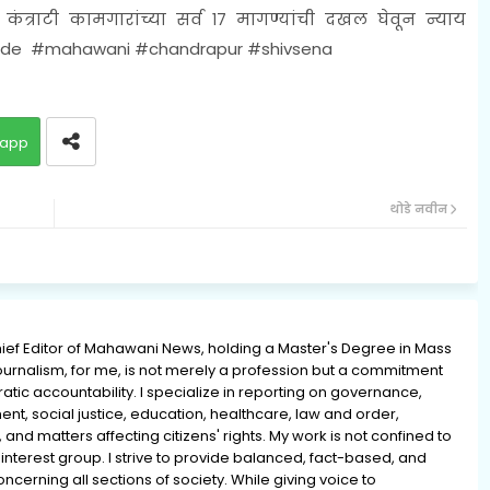
कंत्राटी कामगारांच्या सर्व १७ मागण्यांची दखल घेवून न्याय
 Shinde #mahawani #chandrapur #shivsena
app
थोडे नवीन
ief Editor of Mahawani News, holding a Master's Degree in Mass
rnalism, for me, is not merely a profession but a commitment
ratic accountability. I specialize in reporting on governance,
ment, social justice, education, healthcare, law and order,
 and matters affecting citizens' rights. My work is not confined to
interest group. I strive to provide balanced, fact-based, and
erning all sections of society. While giving voice to