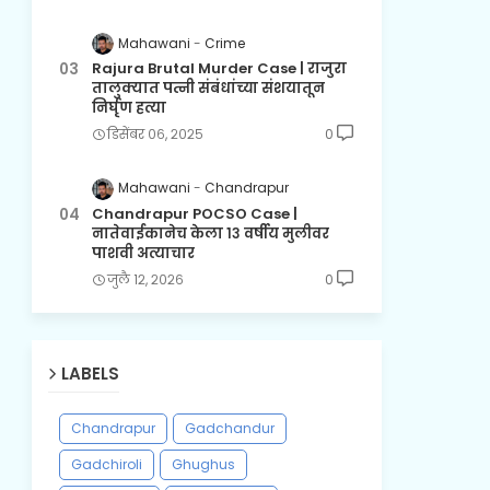
Mahawani
Crime
Rajura Brutal Murder Case | राजुरा
तालुक्यात पत्नी संबंधांच्या संशयातून
निर्घृण हत्या
डिसेंबर ०६, २०२५
0
Mahawani
Chandrapur
Chandrapur POCSO Case |
नातेवाईकानेच केला १३ वर्षीय मुलीवर
पाशवी अत्याचार
जुलै १२, २०२६
0
LABELS
Chandrapur
Gadchandur
Gadchiroli
Ghughus