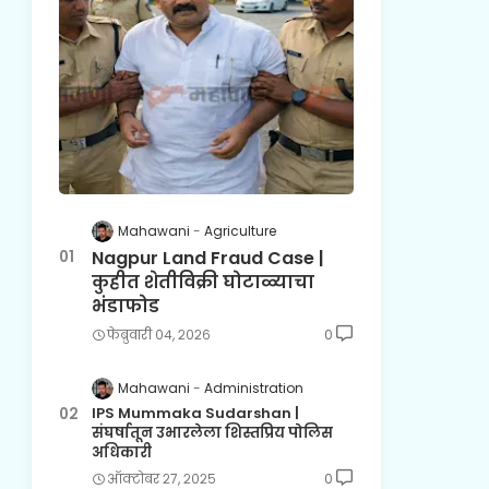
Mahawani
Agriculture
Nagpur Land Fraud Case |
कुहीत शेतीविक्री घोटाळ्याचा
भंडाफोड
फेब्रुवारी ०४, २०२६
0
Mahawani
Administration
IPS Mummaka Sudarshan |
संघर्षातून उभारलेला शिस्तप्रिय पोलिस
अधिकारी
ऑक्टोबर २७, २०२५
0