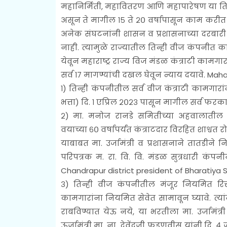
महानिर्मिती, महावितरण आणि महापारेषण या तिन
असून ते मागील १५ ते २० वर्षापासून काम करीत 
अनेक संघटनांनी शासन व प्रशासनाच्या दरबारी मा
नाही. त्यामुळे राज्यातील तिन्ही वीज कंपनीत कार
येवून महाराष्ट्र राज्य विज मंडळ कंत्राटी कामगा
सर्व १७ मागण्यांची दखल घेवून न्याय दयावे.
Maha
१) तिन्ही कंपनीतील सर्व वीज कंत्राटी कामग
भत्ता) दि. १ एप्रिल २०२३ पासून मागील सर्व फर
२) मा. मनोज रानडे समितीच्या अहवालातील 
वयाच्या ६० वर्षापर्यंत कंत्राटदार विरहित शाश्वत 
याबाबत मा. उर्जामंत्री व प्रशासनाने तातडीने नि
परिपत्रक म. रा. वि. वि. मंडळ सुत्रधारी कंपनी
Chandrapur district president of Bharatiya 
३) तिन्ही वीज कंपनीतील मंजूर नियमित रिक
कामगारांना नियमित सेवेत सामावून घ्यावे. त्यां
राबविण्यात येऊ नये, या भरतीला मा. उर्जामंत्
ऊर्जामंत्री मा. ना. देवेंद्रजी फडणवीस यांनी दि