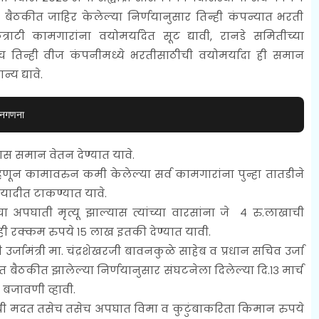
 बैठकीत जाहिर केलेल्या निर्णयानुसार तिन्ही कंपन्यात भरती
राटी कामगारांना वयोमर्यादेत सूट द्यावी, रानडे समितीच्या
सेच तिन्ही वीज कंपनीमध्ये भरतीसाठीची वयोमर्यादा ही समान
्य द्यावे.
 जनगणना
ास समान वेतन देण्यात यावे.
णून कामावरुन कमी केलेल्या सर्व कामगारांना पुन्हा तातडीने
ा यादीत टाकण्यात यावे.
 अपघाती मृत्यू झाल्यास त्यांच्या वारसांना जे ४ रु.लाखाची
ी रक्कम रुपये १५ लाख इतकी देण्यात यावी.
ी उर्जामंत्री मा. चंद्रशेखरजी बावनकुळे साहेब व प्रधान सचिव उर्जा
त बैठकीत झालेल्या निर्णयानुसार संघटनेला दिलेल्या दि.१३ मार्च
ल बजावणी व्हावी.
खांची मदत तसेच तसेच अपघात विमा व कुटुंबाकरिता किमान रुपये