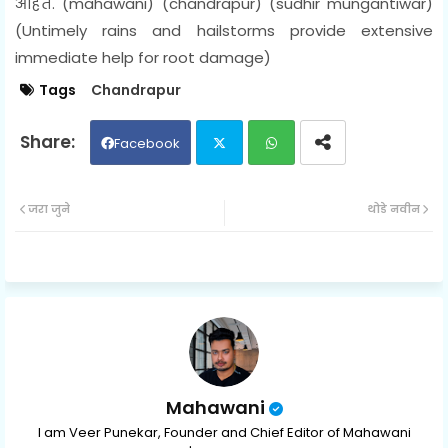
आहेत. (mahawani) (chandrapur) (sudhir mungantiwar)
(
Untimely rains and hailstorms provide extensive
immediate help for root damage)
Tags
Chandrapur
Facebook
Twit
Wh
जरा जुने
थोडे नवीन
ter
ats
ap
p
Mahawani
I am Veer Punekar, Founder and Chief Editor of Mahawani