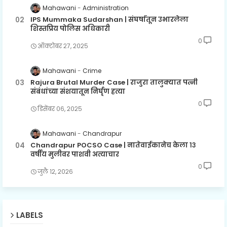
Mahawani
Administration
IPS Mummaka Sudarshan | संघर्षातून उभारलेला
शिस्तप्रिय पोलिस अधिकारी
0
ऑक्टोबर २७, २०२५
Mahawani
Crime
Rajura Brutal Murder Case | राजुरा तालुक्यात पत्नी
संबंधांच्या संशयातून निर्घृण हत्या
0
डिसेंबर ०६, २०२५
Mahawani
Chandrapur
Chandrapur POCSO Case | नातेवाईकानेच केला १३
वर्षीय मुलीवर पाशवी अत्याचार
0
जुलै १२, २०२६
LABELS