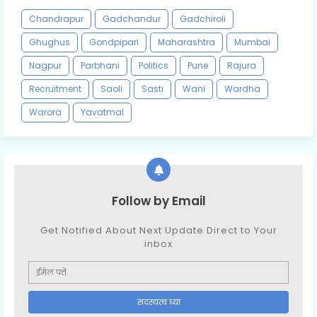
Chandrapur
Gadchandur
Gadchiroli
Ghughus
Gondpipari
Maharashtra
Mumbai
Nagpur
Parbhani
Politics
Pune
Rajura
Recruitment
Saoli
Sasti
Wani
Wardha
Warora
Yavatmal
Follow by Email
Get Notified About Next Update Direct to Your
inbox