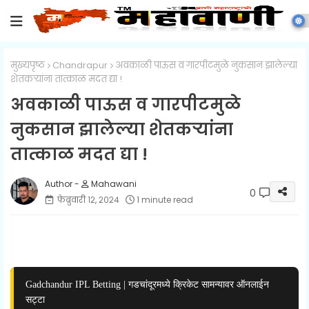
मुख्यपृष्ठ
Chandrapur
अवकाळी पाऊस व गारपीटमुळे नुकसान झालेल्या
शेतकऱ्यांना तात्काळ मदत द्या !
अवकाळी पाऊस व गारपीटमुळे
नुकसान झालेल्या शेतकऱ्यांना
तात्काळ मदत द्या !
Mahawani
0
फेब्रुवारी १२, २०२४
1 minute read
Gadchandur IPL Betting | गडचांदूरमध्ये क्रिकेट सामन्यावर ऑनलाईन
सट्टा