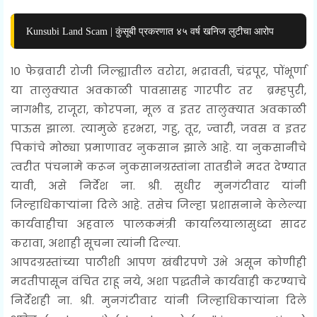
Kunsubi Land Scam | कुंसूबी प्रकरणात ४५ वर्ष खनिज लुटीचा आरोप
१० फेब्रवारी रोजी जिल्ह्यातील वरोरा, भद्रावती, चंद्रपूर, पोंभूर्णा
या तालुक्यात अवकाळी पावसासह गारपीट तर ब्रम्हपुरी,
नागभीड, राजूरा, कोरपना, मूल व इतर तालुक्यात अवकाळी
पाऊस झाला. त्यामुळे हरभरा, गहु, तूर, ज्वारी, जवस व इतर
पिकांचे मोठ्या प्रमाणावर नुकसान झाले आहे. या नुकसानीचे
त्वरीत पंचनामे करून नुकसानग्रस्तांना तातडीने मदत देण्यात
यावी, असे निर्देश ना. श्री. सुधीर मुनगंटीवार यांनी
जिल्हाधिकाऱ्यांना दिले आहे. तसेच जिल्हा प्रशासनाने केलेल्या
कार्यवाहीचा अहवाल पालकमंत्री कार्यालयालासुध्दा सादर
करावा, अशाही सूचना त्यांनी दिल्या.
आपदग्रस्तांच्या पाठीशी आपण खंबीरपणे उभे असून कोणीही
मदतीपासून वंचित राहू नये, अशा पद्धतीने कार्यवाही करण्याचे
निर्देशही ना. श्री. मुनगंटीवार यांनी जिल्हाधिकाऱ्यांना दिले