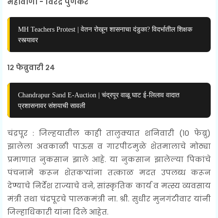
महावाणी - विरेंद्र पुणेकर
MH Teachers Protest | वेतन रोखून शासनाचा दंडुका? विदर्भातील शिक्षक
रस्त्यावर
१२ फेब्रुवारी २४
Chandrapur Sand E-Auction | चंद्रपूर वाळू घाट ई-लिलाव वादात
प्रशासनावर संशयाची सावली
चंद्रपूर : जिल्हयातील काही तालुक्यात शनिवारी (१० फेब्रु)
झालेला अवकाळी पाऊस व गारपीटमुळे शेतमालाचे मोठ्या
प्रमाणात नुकसान झाले आहे. या नुकसान झालेल्या पिकांचे
पंचनामे करून शेतकऱ्यांना तत्काळ मदत उपलब्ध करून
देण्याचे निर्देश राज्याचे वने, सांस्कृतिक कार्य व मत्स्य व्यवसाय
मंत्री तथा चंद्रपूरचे पालकमंत्री ना. श्री. सुधीर मुनगंटीवार यांनी
जिल्हाधिकारी यांना दिले आहेत.