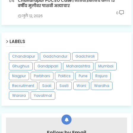
Chandrapur POCSO Case | नातेवाईकानेच केला १३
वर्षीय मुलीवर पाशवी अत्याचार
0
जुलै १२, २०२६
LABELS
Chandrapur
Gadchandur
Gadchiroli
Ghughus
Gondpipari
Maharashtra
Mumbai
Nagpur
Parbhani
Politics
Pune
Rajura
Recruitment
Saoli
Sasti
Wani
Wardha
Warora
Yavatmal
Follow by Email