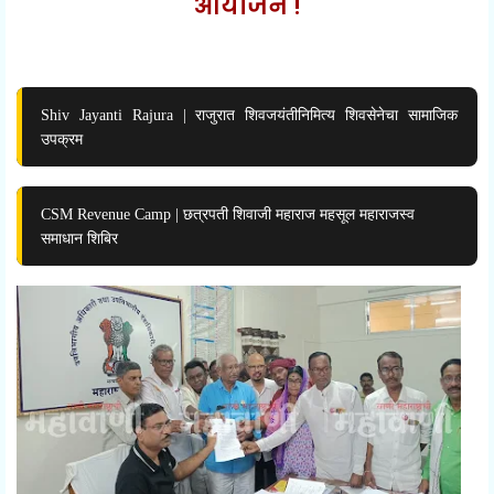
आयोजन !
Shiv Jayanti Rajura | राजुरात शिवजयंतीनिमित्य शिवसेनेचा सामाजिक
उपक्रम
CSM Revenue Camp | छत्रपती शिवाजी महाराज महसूल महाराजस्व
समाधान शिबिर