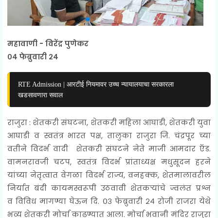
महावाणी - विरेंद्र पुणेकर
०४ फेब्रुवारी २४
RTE Admission | आरटीई नियमावर उच्च न्यायालयाचा सरकारला
खडसावणारा सवाल
राजुरा :
शेतकरी संघटना, शेतकरी महिला आघाडी, शेतकरी युवा
आघाडी व स्वतंत्र भारत पक्ष, तालुका राजुरा जि. चंद्रपूर च्या
वतीने
विदर्भ वादी शेतकरी संघटने नेते माजी आमदार ऍड.
वामनरावजी चटप, स्वतंत्र विदर्भ प्रांताध्यक्ष मधुसूदन हरने
यांच्या नेतृत्वात वेगळा विदर्भ राज्य, वनहक्क, शेतमालावरील
निर्यात बंदी कायमस्वरूपी उठवावी शेतकऱ्यांचे
ज्वलंत प्रश्न
व
विविध मागण्या घेऊन दि. ०३ फेब्रुवारी २४ रोजी राजरा येथे
भव्य शेतकरी मोर्चा काढण्यात आला. मोर्चा भवानी मंदिर राजुरा