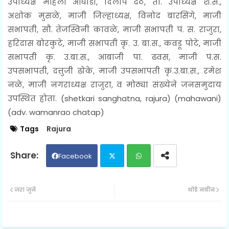
उपाध्यक्ष महिला आघाडी, दिलीप देठे, ता. उपाध्यक्ष शे.सं.,
अशोक
मुसळे, माजी जिल्हाध्यक्ष, विनोद बारसिंगे, माजी
सभापती, सौ. तेजस्विनी कावळे, माजी सभापती पं. स. राजुरा,
हरिदास
बोरकुटे, माजी सभापती कृ. उ. बा.स., कवडू पोटे, माजी
सभापती कृ. उ.बा.स., आबाजी पा. ढवस, माजी पं.स.
उपसभापती,
दत्तुजी ढोके, माजी उपसभापती कृ.उ.बा.स., रमेश
नळे, माजी नगराध्यक्ष राजुरा, व
मोठ्या संख्येने जनसमुदाय
उपस्थित होता. (shetkari sanghatna, rajura) (mahawani)
(adv. wamanrao chatap)
Tags
Rajura
Facebook
Twit
Wh
जरा जुने
थोडे नवीन
ter
ats
ap