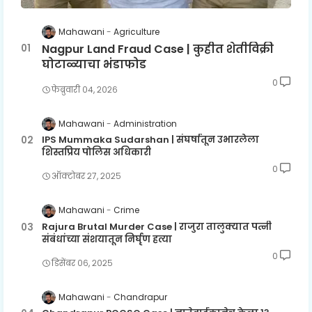
Mahawani
Agriculture
Nagpur Land Fraud Case | कुहीत शेतीविक्री
घोटाळ्याचा भंडाफोड
0
फेब्रुवारी ०४, २०२६
Mahawani
Administration
IPS Mummaka Sudarshan | संघर्षातून उभारलेला
शिस्तप्रिय पोलिस अधिकारी
0
ऑक्टोबर २७, २०२५
Mahawani
Crime
Rajura Brutal Murder Case | राजुरा तालुक्यात पत्नी
संबंधांच्या संशयातून निर्घृण हत्या
0
डिसेंबर ०६, २०२५
Mahawani
Chandrapur