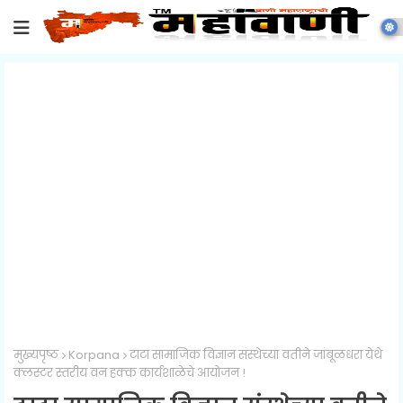
मुख्यपृष्ठ
Korpana
टाटा सामाजिक विज्ञान संस्थेच्या वतीने जांबूळधरा येथे
क्लस्टर स्तरीय वन हक्क कार्यशाळेचे आयोजन !