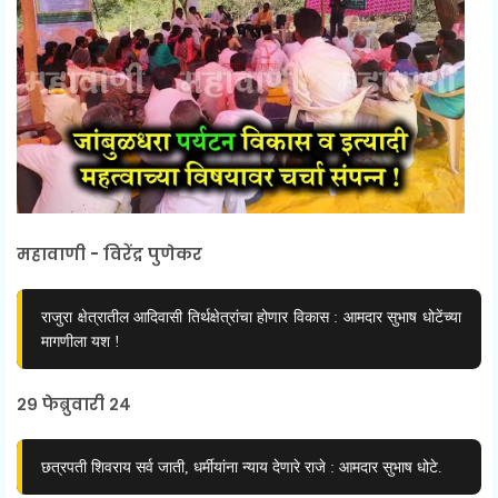
महावाणी - विरेंद्र पुणेकर
राजुरा क्षेत्रातील आदिवासी तिर्थक्षेत्रांचा होणार विकास : आमदार सुभाष धोटेंच्या
मागणीला यश !
२९ फेब्रुवारी २४
छत्रपती शिवराय सर्व जाती, धर्मीयांना न्याय देणारे राजे : आमदार सुभाष धोटे.