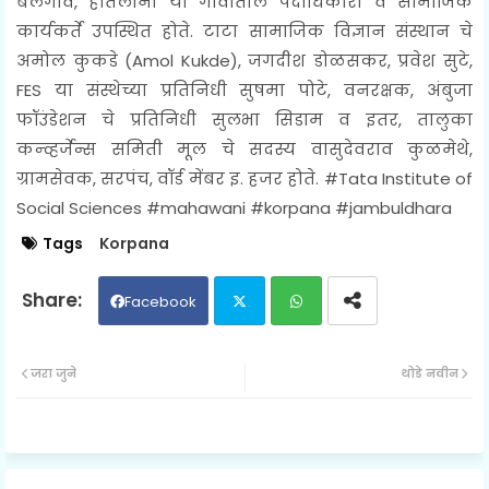
बेलगाव, हातलोनी या गावातील पदाधिकारी व सामाजिक
कार्यकर्ते उपस्थित होते. टाटा सामाजिक विज्ञान संस्थान चे
अमोल कुकडे (
Amol Kukde)
, जगदीश डोळसकर, प्रवेश सुटे,
FES या संस्थेच्या प्रतिनिधी सुषमा पोटे, वनरक्षक, अंबुजा
फॉउंडेशन चे प्रतिनिधी सुलभा सिडाम व इतर, तालुका
कन्व्हर्जेन्स समिती मूल चे सदस्य वासुदेवराव कुळमेथे,
ग्रामसेवक, सरपंच, वॉर्ड मेंबर इ. हजर होते. #
Tata Institute of
Social Sciences #mahawani #korpana #jambuldhara
Tags
Korpana
Facebook
Twit
Wh
जरा जुने
थोडे नवीन
ter
ats
ap