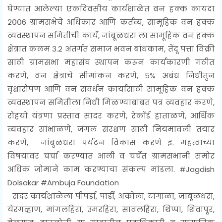
घेण्यात आलेल्या एकदिवसीय कार्यशाळेत वन हक्क कायदा
२००६ ग्रामसभेचे अधिकार आणि कर्तव्य, सामूहिक वन हक्क
व्यवस्थापन समितीची कार्यें, जांबूळधरा ला सामूहिक वन हक्क
क्षेत्रात कलम ३.२ अंतर्गत समाज भवन बांधकाम, तेंदू पत्ता विक्री
साठी ग्रामसभा महासंघ स्थापन करून कार्यकारणी गठीत
करणे, वन क्षेत्राचे सीमांकन करणे, ५% अबंध निधीतुन
वृक्षारोपण आणि वन संवर्धन कार्यासाठी सामूहिक वन हक्क
व्यवस्थापन समितीला निधी मिळण्याबाबत पत्र व्यवहार करणे,
रोहयो यंत्रणा प्रस्ताव सादर करणे, रेकॉर्ड हाताळणे, आर्थिक
व्यवहार सांभाळणे, जंगल संरक्षण साठी नियमावली तयार
करणे, जांबुळधरा पर्यटन विकास करणे इ. महत्वाच्या
विषयावर चर्चा करण्यात आली व चर्चेत ग्रामसभांनी समोर
अधिक जोमाने काम करण्याचा संकल्प मांडला. #Jagdish
Dolsakar #Ambuja Foundation
सदर
कार्यशाळेला पीपर्डा, पार्डी, अकोला, टांगाळा, जांबूळधरा,
येरगव्हाण, मांगलहिरा, उमरहिरा, सावलहिरा, थिप्पा, शिवापूर,