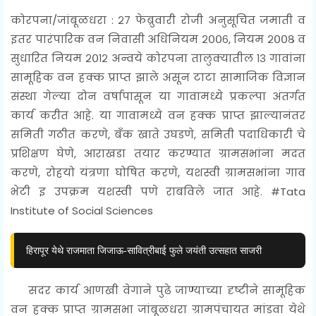
कोरपना/जांबूळधरा : २७ फेब्रुवारी रोजी अनुसूचित जमाती व
इतर पारंपारिक वन निवासी अधिनियम २००६, नियम २००८ व
सुधारित नियम २०१२ अन्वये कोरपना तालुक्यातील १३ गावांना
सामूहिक वन हक्क प्राप्त झाले असून टाटा सामाजिक विज्ञान
संस्था गेल्या दोन वर्षापासून या गावामध्ये प्रकल्पा अंतर्गत
कार्य करीत आहे. या गावामध्ये वन हक्क प्राप्त झाल्यानंतर
समिती गठीत करणे, बँक खाते उघडणे, समिती पदाधिकारी चे
प्रशिक्षण घेणे, आराखडा तयार करण्यात ग्रामसभांना मदत
करणे, रोहयो यंत्रणा घोषित करणे, यशस्वी ग्रामसभांना गाव
भेटी इ उपक्रम यशस्वी पणे राबविले जात आहे. #
Tata
Institute of Social Sciences
हिरापूर येथे राजमाता जिजाऊ-सावित्रीबाई फुले जयंती उत्सहात साजरी
सदर कार्य
आणखी वेगाने पुढे जाण्याच्या दृष्टीने सामूहिक
वन हक्क प्राप्त ग्रामसभा जांबूळधरा ग्रामपंचायत मांडवा येथे