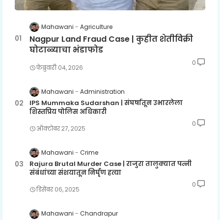
Mahawani
Agriculture
Nagpur Land Fraud Case | कुहीत शेतीविक्री
घोटाळ्याचा भंडाफोड
0
फेब्रुवारी ०४, २०२६
Mahawani
Administration
IPS Mummaka Sudarshan | संघर्षातून उभारलेला
शिस्तप्रिय पोलिस अधिकारी
0
ऑक्टोबर २७, २०२५
Mahawani
Crime
Rajura Brutal Murder Case | राजुरा तालुक्यात पत्नी
संबंधांच्या संशयातून निर्घृण हत्या
0
डिसेंबर ०६, २०२५
Mahawani
Chandrapur