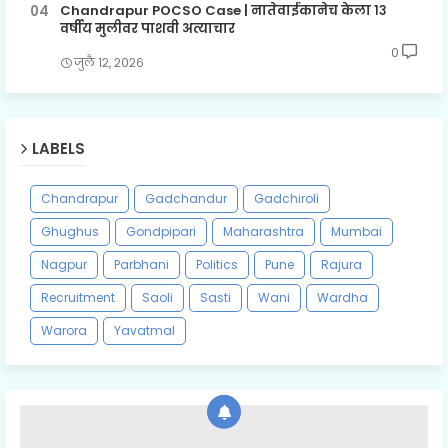
Chandrapur POCSO Case | नातेवाईकानेच केला १३
वर्षीय मुलीवर पाशवी अत्याचार
0
जुलै १२, २०२६
LABELS
Chandrapur
Gadchandur
Gadchiroli
Ghughus
Gondpipari
Maharashtra
Mumbai
Nagpur
Parbhani
Politics
Pune
Rajura
Recruitment
Saoli
Sasti
Wani
Wardha
Warora
Yavatmal