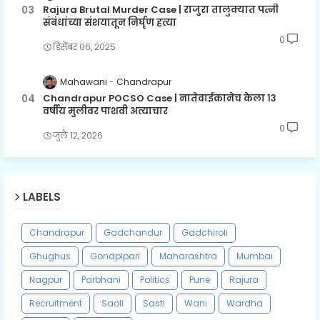
Rajura Brutal Murder Case | राजुरा तालुक्यात पत्नी
संबंधांच्या संशयातून निर्घृण हत्या
0
डिसेंबर ०६, २०२५
Mahawani
Chandrapur
Chandrapur POCSO Case | नातेवाईकानेच केला १३
वर्षीय मुलीवर पाशवी अत्याचार
0
जुलै १२, २०२६
LABELS
Chandrapur
Gadchandur
Gadchiroli
Ghughus
Gondpipari
Maharashtra
Mumbai
Nagpur
Parbhani
Politics
Pune
Rajura
Recruitment
Saoli
Sasti
Wani
Wardha