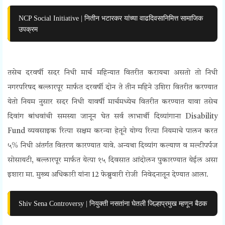
NCP Social Initiative | नितीन भटारकर यांच्या वाढदिवसानिमित्त सामाजिक
उपक्रम
तसेच दरवर्षी सदर निधी मार्च महिन्यात वितरीत करायचा असतो तो निधी
नगरपरिषद बल्लारपूर मार्फत दरवर्षी दोन ते तीन महिने उशिरा वितरीत करण्यात
येतो नियम नुसार सदर निधी यावर्षी मार्चमध्येच वितरीत करण्यात यावा तसेच
दिवांग बांधवांची समस्या जानून घेत सर्व लाभार्थी दिव्यांगाना
Disability
Fund
व्यवसाइक रित्या सक्षम करन्या हेतूने योग्य रित्या नियमाचे पालन करत
५% निधी अंतर्गत वितरण कारण्यात यावे. अन्यथा
दिव्यांग कल्याण व मल्टीपर्पज
सोसायटी, बल्लारपूर मार्फत
येत्या १५ दिवसात आंदोलन पुकारण्यात येईल असा
इशारा मा.
मुख्य अधिकारी
यांना 12 फेब्रुवारी रोजी निवेदनातून देण्यात आला.
Shiv Sena Controversy | नियुक्ती नसतांना घेतली जिल्हाप्रमुख म्हणून बैठक