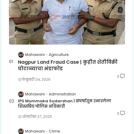
Mahawani
Agriculture
Nagpur Land Fraud Case | कुहीत शेतीविक्री
घोटाळ्याचा भंडाफोड
0
फेब्रुवारी ०४, २०२६
Mahawani
Administration
IPS Mummaka Sudarshan | संघर्षातून उभारलेला
शिस्तप्रिय पोलिस अधिकारी
0
ऑक्टोबर २७, २०२५
Mahawani
Crime