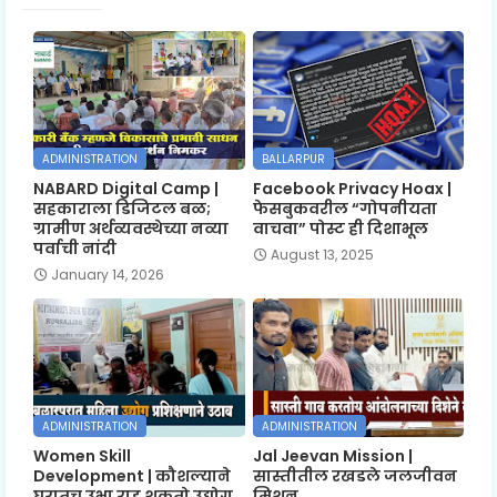
ADMINISTRATION
BALLARPUR
NABARD Digital Camp |
Facebook Privacy Hoax |
सहकाराला डिजिटल बळ;
फेसबुकवरील “गोपनीयता
ग्रामीण अर्थव्यवस्थेच्या नव्या
वाचवा” पोस्ट ही दिशाभूल
पर्वाची नांदी
August 13, 2025
January 14, 2026
ADMINISTRATION
ADMINISTRATION
Women Skill
Jal Jeevan Mission |
Development | कौशल्याने
सास्तीतील रखडले जलजीवन
घरातच उभा राहू शकतो उद्योग
मिशन