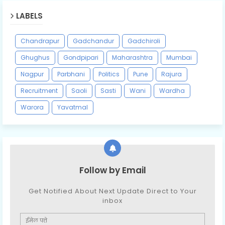
LABELS
Chandrapur
Gadchandur
Gadchiroli
Ghughus
Gondpipari
Maharashtra
Mumbai
Nagpur
Parbhani
Politics
Pune
Rajura
Recruitment
Saoli
Sasti
Wani
Wardha
Warora
Yavatmal
Follow by Email
Get Notified About Next Update Direct to Your
inbox