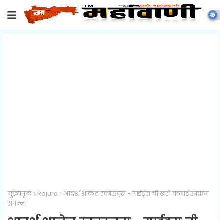
मुख्यपृष्ठ
Rajura
आदर्श शाळेत स्काऊट्स - गाईड्स ची खरी कमाई उपक्रम
संपन्न.