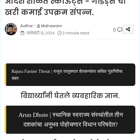
आदर्श शाळेत स्काऊट्स - गाईड्स ची
खरी कमाई उपक्रम संपन्न.
Mahawani
0
जानेवारी १३, २०२४
2 minute read
Rajura Farmer Threat | राजुरा तालुक्यात शेतकऱ्यांवर कथित गुंडगिरीचा
कहर
विद्यार्थ्यांनी घेतले व्यवहारिक ज्ञान.
Arun Dhote | स्थानिक स्वराज्य संस्थांतील तीन
दशकांचा अनुभव पोहोचणार विधान परिषदेत?