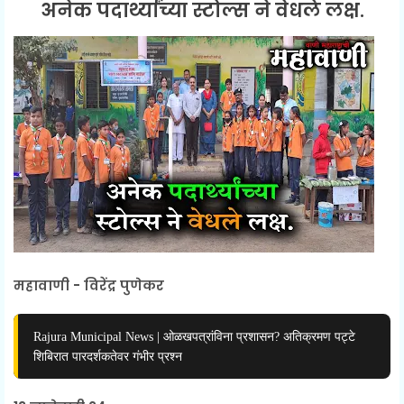
अनेक पदार्थ्यांच्या स्टोल्स ने वेधले लक्ष.
महावाणी - विरेंद्र पुणेकर
Rajura Municipal News | ओळखपत्रांविना प्रशासन? अतिक्रमण पट्टे
शिबिरात पारदर्शकतेवर गंभीर प्रश्न