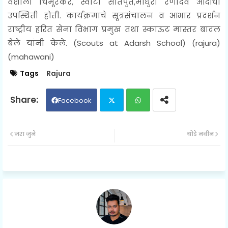
वैशाली चिमूरकर, स्वीटी सातपुते,माधुरी रणदिवे आदींची
उपस्थिती होती. कार्यक्रमाचे सूत्रसंचालन व आभार प्रदर्शन
राष्ट्रीय हरित सेना विभाग प्रमुख तथा स्काऊट मास्तर बादल
बेले यांनी केले. (
Scouts at Adarsh School) (rajura)
(mahawani)
Tags
Rajura
Facebook
Twit
Wh
जरा जुने
थोडे नवीन
ter
ats
ap
p