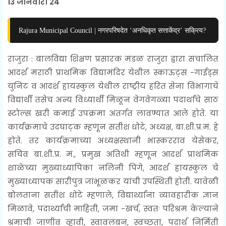
13 जानेवारी 24
Rajura Municipal Council | नगरपरिषदेत ‘अनधिकृत सत्ताकेंद्र’ सक्रिय?
राजुरा
:
बालविद्या शिक्षण प्रसारक मंडळ राजुरा द्वारा संचालित
आदर्श मराठी प्राथमिक विद्यामंदिर येथील स्काऊट्स -गाईड्स
युनिट व आदर्श हायस्कुल येथील राष्ट्रीय हरित सेना विभागाचे
विद्यार्थी तसेच अन्य विध्यार्थी मिळून वेगवेगळ्या पदार्थांचे साठ
स्टोल्स खरी कमाई उपक्रमा अंतर्गत लावण्यात आले होते. या
कार्यक्रमाचे उदघाट्क म्हणून सतीश धोटे, अध्यक्ष, बा.शी.प्र.मं. हे
होते. तर कार्यक्रमाच्या अध्यक्षस्थानी भास्करराव येसेकर,
सचिव बा.शी.प्र. मं., प्रमुख अतिथी म्हणून आदर्श प्राथमिक
शाळेच्या मुख्याध्यापिका नलिनी पिंगे, आदर्श हायस्कुल चे
मुख्याध्यापक सारीपुत्र जांभूळकर यांची उपस्थिती होती. यावेळी
बोलताना सतीश धोटे म्हणाले, विद्यार्थ्यांना व्यावहारीक ज्ञान
मिळावे, पदार्थ्यांची माहिती, जमा -खर्च, स्वतः परिश्रम केल्याने
श्रमाची जाणीव व्हावी, स्वावलंबन, स्वच्छता, पदार्थ निर्मिती