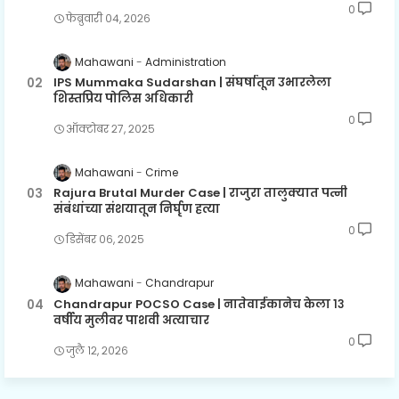
0
फेब्रुवारी ०४, २०२६
Mahawani
Administration
IPS Mummaka Sudarshan | संघर्षातून उभारलेला
शिस्तप्रिय पोलिस अधिकारी
0
ऑक्टोबर २७, २०२५
Mahawani
Crime
Rajura Brutal Murder Case | राजुरा तालुक्यात पत्नी
संबंधांच्या संशयातून निर्घृण हत्या
0
डिसेंबर ०६, २०२५
Mahawani
Chandrapur
Chandrapur POCSO Case | नातेवाईकानेच केला १३
वर्षीय मुलीवर पाशवी अत्याचार
0
जुलै १२, २०२६