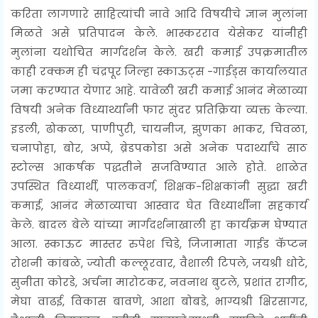
करिता लागणारे साहित्यांची नावे आदि विषयीचे ज्ञान मुलांना
मिळते असे प्रतिपादन केले. भास्करराव येसेकर यांनीही
मुलांना यथोचित मार्गदर्शन केले. खरी कमाई उपक्रमातील
काही रक्कम ही चंद्रपूर जिल्हा स्काऊट्स -गाईड्स कार्यालयात
जमा करण्यात येणार आहे. यावेळी खरी कमाई आनंद मेळाव्या
विषयी अनेक विध्यार्थ्यांनी फार सुंदर प्रतिक्रिया व्यक्त केल्या.
इडली, ढोकळा, पाणीपुरी, चायनीज, झुणका भाकर, चिवळा,
चनापोहा, बोर, अप्पे, ब्रेडपकोडा असे अनेक पदार्थ्यांचे साठ
स्टोल्स आकर्षक पद्धतीने सजविण्यात आले होते. शाळेत
उपस्थित विध्यार्थी, पालकवर्ग, शिक्षक-शिक्षकांनी सुद्धा खरी
कमाई, आनंद मेळाव्याचा आस्वाद घेत विध्यार्थीना सहकार्य
केले. बादल बेले यांच्या मार्गदर्शनाखाली हा कार्यक्रम घेण्यात
आला. स्काऊट मास्तर रुपेश चिडे, जिजामाता गाईड कॅप्टन
रोशनी कांबळे, ज्योती कल्लूरवार, वैशाली टिपले, जयश्री धोटे,
सुनीता कोरडे, अर्चना मारोटकर, नवनाथ बुटले, प्रशांत रागीट,
मेघा वाढई, विकास बावणे, आशा बोबडे, भाग्यश्री क्षिरसागर,