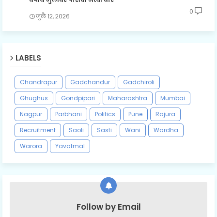
0
जुलै १२, २०२६
LABELS
Chandrapur
Gadchandur
Gadchiroli
Ghughus
Gondpipari
Maharashtra
Mumbai
Nagpur
Parbhani
Politics
Pune
Rajura
Recruitment
Saoli
Sasti
Wani
Wardha
Warora
Yavatmal
Follow by Email