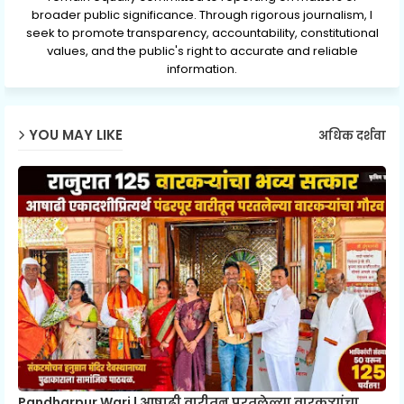
broader public significance. Through rigorous journalism, I
seek to promote transparency, accountability, constitutional
values, and the public's right to accurate and reliable
information.
YOU MAY LIKE
अधिक दर्शवा
Pandharpur Wari | आषाढी वारीतून परतलेल्या वारकऱ्यांचा