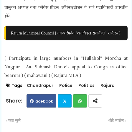
तालुका अध्यक्ष तथा काँग्रेस फ्रँटल ऑर्गनाइझेशन चे सर्व पदाधिकारी उपस्तीत
होते.
Rajura Municipal Council | नगरपरिषदेत ‘अनधिकृत सत्ताकेंद्र’ सक्रिय?
(
Participate in large numbers in "Hullabol" Morcha at
Nagpur : Aa. Subhash Dhote's appeal to Congress office
bearers ) ( mahawani ) ( Rajura MLA )
Tags
Chandrapur
Police
Politics
Rajura
Facebook
Twit
Wh
जरा जुने
थोडे नवीन
ter
ats