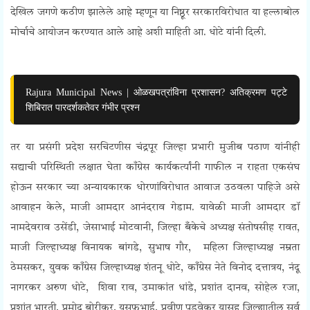
देखिल जगणे कठीण झालेले आहे म्हणून या निष्ठूर सरकारविरोधात या हल्लाबोल
मोर्चाचे आयोजन करण्यात आले आहे अशी माहिती आ. धोटे यांनी दिली.
Rajura Municipal News | ओळखपत्रांविना प्रशासन? अतिक्रमण पट्टे
शिबिरात पारदर्शकतेवर गंभीर प्रश्न
तर
या प्रसंगी प्रदेश सरचिटणीस चंद्रपूर जिल्हा प्रभारी मुजीब पठाण यांनीही
सद्याची परिस्थिती लक्षात घेता काँग्रेस कार्यकर्त्यांनी गाफील न राहता एकसंघ
होऊन सरकार च्या अन्यायकारक धोरणांविरोधात आवाज उठवला पाहिजे असे
आवाहन केले, माजी आमदार आनंदराव गेडाम. यावेळी माजी आमदार डॉ
नामदेवराव उसेंडी, जेसाभाई मोटवानी, जिल्हा बँकेचे अध्यक्ष संतोषसीह रावत,
माजी जिल्हाध्यक्ष विनायक बांगडे, सुभाष गौर, महिला जिल्हाध्यक्ष नम्रता
ठेमसकर, युवक काँग्रेस जिल्हाध्यक्ष शंतनू धोटे, काँग्रेस नेते विनोद दत्तात्रय, नंदू
नागरकर अरुण धोटे, शिवा राव, उमाकांत धांडे, प्रशांत दानव, सोहेल रजा,
प्रशांत भारती, प्रमोद बोरीकर, युसूफभाई, प्रवीण पडवेकर यासह जिल्ह्यातील सर्व