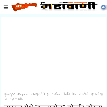
मुख्यपृष्ठ
Rajura
नागपूर येथे "हल्लाबोल" मोर्चात मोठ्या संख्येने सहभागी व्हा
: आ. सुभाष धोटे