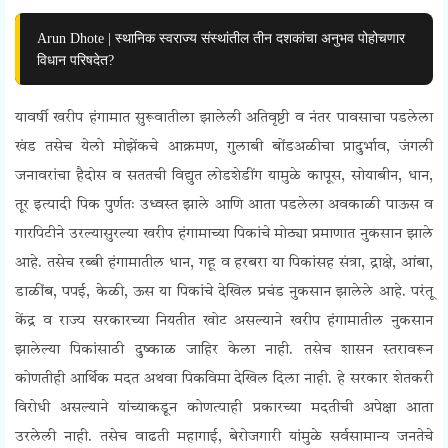
Arun Dhote | स्थानिक स्वराज्य संस्थांतील तीन दशकांचा अनुभव पोहोचणार
विधान परिषदेत?
यावर्षी खरीप हंगामात सुरूवातीला झालेली अतिवृष्टी व नंतर पावसाचा पडलेला
खंड तसेच येलो मोझेंकचे आक्रमण, गुलाबी बोंडअळीचा प्रादुर्भाव, जंगली
जनावरांचा हैदोस व सततची विद्युत लोडशेडींग यामुळे कापूस, सोयाबीन, धान,
तूर इत्यादी पिक पुर्णतः उध्वस्त झाले आणि आता पडलेला अवकाळी पाऊस व
गारपिटीने उरल्यासुरल्या खरीप हंगामाच्या पिकांचे मोठ्या प्रमाणात नुकसान झाले
आहे. तसेच रब्बी हंगामातील धान, गहू व हरबरा या पिकांसह संत्रा, द्राक्षे, आंबा,
डाळींब, पपई, केळी, ऊस या पिकांचे देखिल प्रचंड नुकसान झालेले आहे. परंतू
केंद्र व राज्य सरकारच्या नियतीत खोट असल्याने खरीप हंगामातील नुकसान
झालेल्या पिकांसाठी दुष्काळ जाहिर केला नाही. तसेच शासन स्तरावरून
कोणतीही आर्थिक मदत अथवा पिकविमा देखिल दिला नाही. हे सरकार शेतकरी
विरोधी असल्याने यांच्याकडून कोणत्याही प्रकारच्या मदतीची अपेक्षा आता
उरलेली नाही. तसेच वाढती महागाई, बेरोजगारी यांमुळे सर्वसामान्य जनतेचे