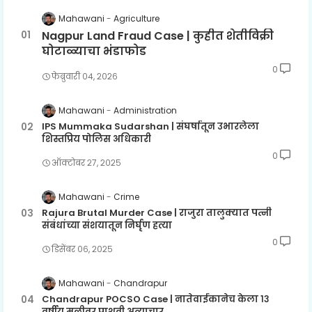
Mahawani
Agriculture
Nagpur Land Fraud Case | कुहीत शेतीविक्री
घोटाळ्याचा भंडाफोड
0
फेब्रुवारी ०४, २०२६
Mahawani
Administration
IPS Mummaka Sudarshan | संघर्षातून उभारलेला
शिस्तप्रिय पोलिस अधिकारी
0
ऑक्टोबर २७, २०२५
Mahawani
Crime
Rajura Brutal Murder Case | राजुरा तालुक्यात पत्नी
संबंधांच्या संशयातून निर्घृण हत्या
0
डिसेंबर ०६, २०२५
Mahawani
Chandrapur
Chandrapur POCSO Case | नातेवाईकानेच केला १३
वर्षीय मुलीवर पाशवी अत्याचार