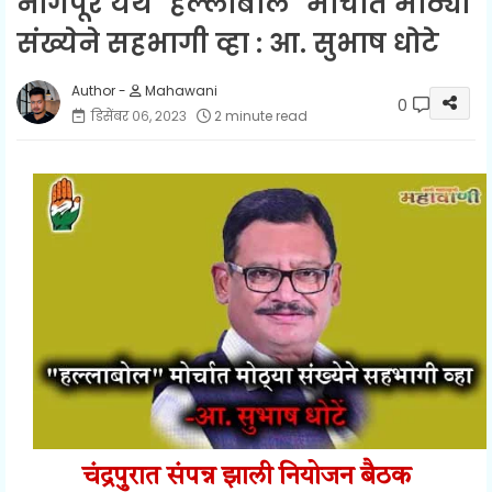
नागपूर येथे "हल्लाबोल" मोर्चात मोठ्या
संख्येने सहभागी व्हा : आ. सुभाष धोटे
Mahawani
0
डिसेंबर ०६, २०२३
2 minute read
चंद्रपुरात संपन्न झाली नियोजन बैठक