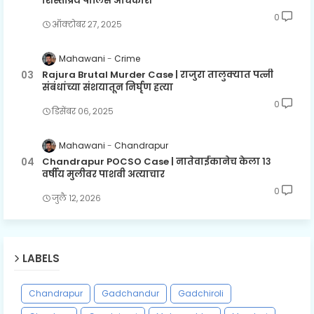
शिस्तप्रिय पोलिस अधिकारी
0
ऑक्टोबर २७, २०२५
Mahawani
Crime
Rajura Brutal Murder Case | राजुरा तालुक्यात पत्नी
संबंधांच्या संशयातून निर्घृण हत्या
0
डिसेंबर ०६, २०२५
Mahawani
Chandrapur
Chandrapur POCSO Case | नातेवाईकानेच केला १३
वर्षीय मुलीवर पाशवी अत्याचार
0
जुलै १२, २०२६
LABELS
Chandrapur
Gadchandur
Gadchiroli