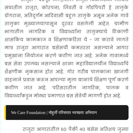
संघातील राजुरा, कोरपना, जिवती व गॉडपिपरी हे तालुके
डोंगराळ, अतिदुर्गम आदिवासी बहुल तालुके असून अनेक गावे
तालुका मुख्यालयापासून दुरवर वसलेली आहेत. ग्रामीण
भागातील नागरिक व विद्यार्थ्यांना तालुक्याचे ठिकाणी
शासकिय कामकाज व शिक्षणाकरिता ये - जा करावे लागते
मात्र राजुरा आगारात बसेसची कमतरता असल्याने आगार
प्रमुखांना नियोजन करणे कठीण जात आहे. अनेक गावांमध्ये
बस सेवा उपलब्ध नसल्याने शाळा महाविद्यालयीन विद्यार्थ्यांचे
शैक्षणीक नुकसान होत आहे. गोर गरीब पालकांना खाजगी
वाहनाने प्रवास करून आपल्या मुला बाळांचे शिक्षण पूर्ण करणे
कठीण जात आहे. परिसरातील नागरिक, पालक व
विद्यार्थ्यांकडून मोठ्या प्रमाणात बस सेवेची मागणी होत आहे.
We Care Foundation | मोहुर्ली परिसरात स्वच्छता अभियान
राजुरा आगारातील ६० पैकी ४० बसेस अतिशय जुन्या