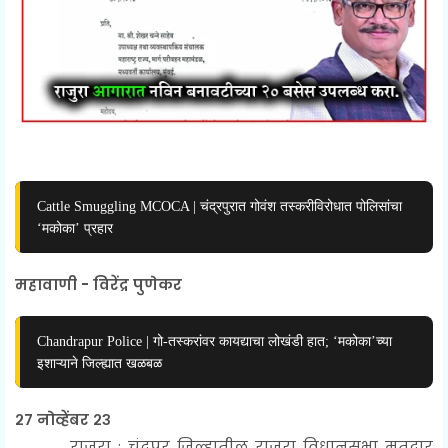
Cattle Smuggling MCOCA | चंद्रपुरात गोवंश तस्करीविरोधात पोलिसांचा
‘मकोका’ प्रहार
महावाणी - विरेंद्र पुणेकर
Chandrapur Police | गो-तस्करांवर कायद्याचा लोखंडी हात; ‘मकोका’च्या
इशाऱ्याने जिल्ह्यात खळबळ
२७ नोव्हेंबर २३
राजुरा : चंद्रपूर जिल्हातील राजुरा विधानसभा मतदार