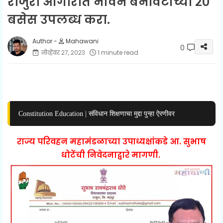
राजुरा आगारात नविन बनावटीच्या २०
बसेस उपलब्ध करा.
Mahawani
0
नोव्हेंबर २७, २०२३
1 minute read
Constitution Education | संविधान शिक्षणाचा मुद्दा पुन्हा ऐरणीवर
राज्य परिवहन महामंडळाच्या उपाध्यक्षांकडे आ. सुभाष
धोटेंची निवेदनाद्वारे मागणी.