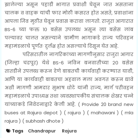
झालेल्या असून पहाडी भागात प्रवाशी घेवून जात असताना
चालक व वाहक यांची फार मोठी कसरत होत असते, प्रवाशांना
आपला जिव मुठीत घेवून प्रवास करावा लागतो. राजुरा आगारात
BS-6 च्या फक्त १० बसेस उपलब्ध असून त्या बसेस लांब
पल्यावर चालत असल्याने ग्रामीण भागाकडे राज्य परिवहन
महामंडळाचे पूर्णतः दुर्लक्ष होत असल्याचे दिसून येत आहे.
परिसरातील नागरिकांच्या मागणीनुसार राजुरा आगार
(जिल्हा चंद्रपूर) येथे BS-6 नविन बनवातीच्या २० बसेस
तातडीने उपलब्ध करून देणे बाबतची कार्यवाही करण्यात यावी,
आणि या कार्यवाही बाबतचा अहवाल मला अवगत करून द्यावे
अशी मागणी आमदार सुभाष धोटे यांनी राज्य, मार्ग परीवहन
महामंडळाचे उपाध्यक्ष तथा व्यवस्थापकीय संचालक शेखर चन्ने
यांच्याकडे निवेदनाद्वारे केली आहे. (
Provide 20 brand new
buses at Rajura depot ) ( rajura ) ( mahawani ) ( mla
rajura ) ( subhash dhote )
Tags
Chandrapur
Rajura