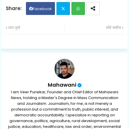
Facebook
Twit
Wh
जरा जुने
थोडे नवीन
ter
ats
ap
p
Mahawani
I am Veer Punekar, Founder and Chief Editor of Mahawani
News, holding a Master's Degree in Mass Communication
and Journalism. Journalism, for me, is not merely a
profession but a commitment to truth, public interest, and
democratic accountability. I specialize in reporting on
governance, politics, agriculture, rural development, social
justice, education, healthcare, law and order, environmental