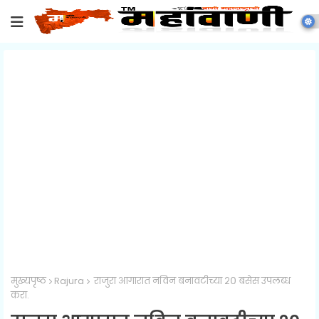
मुख्यपृष्ठ
Rajura
राजुरा आगारात नविन बनावटीच्या २० बसेस उपलब्ध
करा.