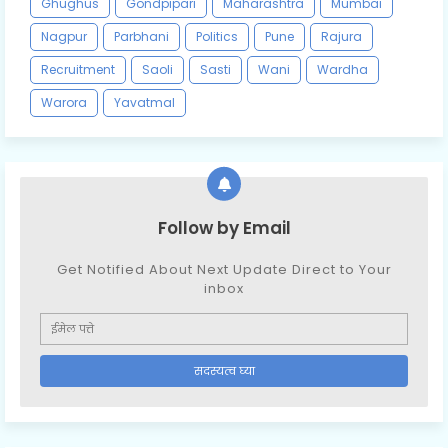
Ghughus
Gondpipari
Maharashtra
Mumbai
Nagpur
Parbhani
Politics
Pune
Rajura
Recruitment
Saoli
Sasti
Wani
Wardha
Warora
Yavatmal
Follow by Email
Get Notified About Next Update Direct to Your
inbox