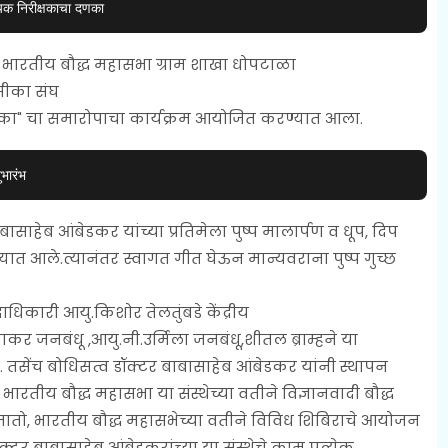
यक निरीक्षकाचा दणका
भारतीय बौद्ध महासभा ग्राम शाखा धोपटाळा
सीका संघ
मालिका" चा समारोपाचा कार्यक्रम आयोजित करण्यात आला.
भारंभ
बासाहेब आंबेडकर यांच्या प्रतिमेला पुष्प मालार्पण व धूप, दिप
यात आले.त्यानंतर स्वागत गीत घेऊन मान्यवराना पुष्प गुच्छ
धिकारी आयु.किशोर तेलतुंबडे केंद्रीय
र जनबंधू ,आयु.नी.उर्मिला जनबंधू,शीतल ब्राम्हने या
ी. तसेंच बोधिसत्व डॉक्टर बाबासाहेब आंबेडकर यांनी स्थापन
भारतीय बौद्ध महासभा या संस्थेच्या वतीने विज्ञानवादी बौद्ध
ा जातो, भारतीय बौद्ध महासभेच्या वतीने विविध शिबिराचे आयोजन
र बाबासाहेब आंबेडकरांच्या या संस्थेचे काम प्रत्येक