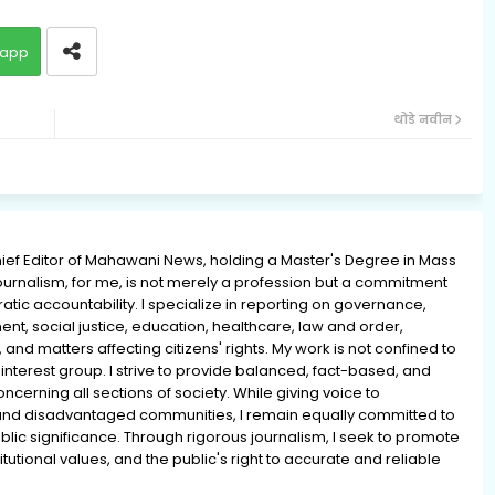
app
थोडे नवीन
ief Editor of Mahawani News, holding a Master's Degree in Mass
rnalism, for me, is not merely a profession but a commitment
ratic accountability. I specialize in reporting on governance,
ment, social justice, education, healthcare, law and order,
 and matters affecting citizens' rights. My work is not confined to
interest group. I strive to provide balanced, fact-based, and
erning all sections of society. While giving voice to
and disadvantaged communities, I remain equally committed to
lic significance. Through rigorous journalism, I seek to promote
tutional values, and the public's right to accurate and reliable