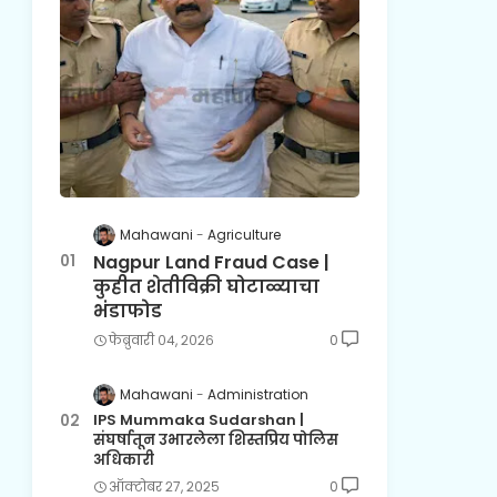
Mahawani
Agriculture
Nagpur Land Fraud Case |
कुहीत शेतीविक्री घोटाळ्याचा
भंडाफोड
फेब्रुवारी ०४, २०२६
0
Mahawani
Administration
IPS Mummaka Sudarshan |
संघर्षातून उभारलेला शिस्तप्रिय पोलिस
अधिकारी
ऑक्टोबर २७, २०२५
0