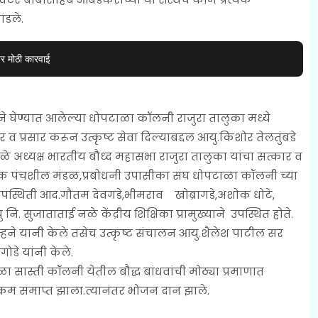
ंडले.
वर मोठी कारवाई
तीने घेण्यात आलेल्या धोपटाळा कॉलनी राजुरा तालुका मध्ये
र व प्रसार करून उत्कृष्ट सेवा दिल्याबद्दल आयु.किशोर तेलतुंबडे
राळे अध्यक्ष भारतीय बौध्द महासभा राजुरा तालुका यांचा सत्कार व
निक पंचशील मंडळ,प्रबोधनी उपासीका संघ धोपटाळा कॉलनी च्या
उपस्थिती आद.गौतम देवगडे,भीमराव खोब्रागडे,अशोक धोटे,
. सुजाताताई नळे केंद्रीय शिक्षिका प्रामुख्याने उपस्थित होते.
ाम्हने यानी केले तसेच उत्कृष्ट संचालन आयु.शैलेश पाटील सर
गोडे यांनी केले.
ा सास्ती कॉलनी येतील बौद्ध बांधवांची मोठ्या प्रमाणात
यक्रम समाप्त झाला.त्यानंतर भोजन दान झाले.