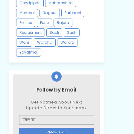
Gondpipari
Maharashtra
Mumbai
Nagpur
Parbhani
Politics
Pune
Rajura
Recruitment
Saoli
Sasti
Wani
Wardha
Warora
Yavatmal
Follow by Email
Get Notified About Next
Update Direct to Your inbox