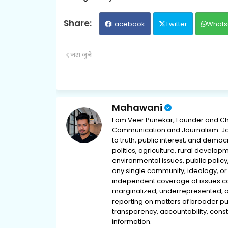
Facebook
Twitter
Whats
जरा जुने
Mahawani
I am Veer Punekar, Founder and Ch
Communication and Journalism. Jou
to truth, public interest, and democ
politics, agriculture, rural develop
environmental issues, public policy,
any single community, ideology, or 
independent coverage of issues conc
marginalized, underrepresented, 
reporting on matters of broader pub
transparency, accountability, consti
information.