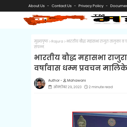
About Us
Contact Us
Privacy Policy
Documen
मुख्यपृष्ठ
Rajura
भारतीय बौद्ध महासभा राजुरा तालुका व ग
संपन्न.
भारतीय बौद्ध महासभा राजुरा
वर्षावास धम्म प्रवचन मालिक
Mahawani
ऑक्टोबर २९, २०२३
2 minute read