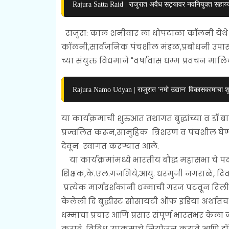
Rajura Satta Raid | राजुरात अवैध सट्यावर नवनियुक्त सहाय्
राजुरा: काल शनीवार ला धोपटाळा कॉलनी येथे 
कॉलनी,सार्वजनिक पंचशील मंडळ,प्रबोधनी उपा
च्या संयुक्त विद्यमाने "वर्षावास धम्म प्रवचन 
Rajura Namo Udyan | राजुरात 'नमो उद्यान' विकासकामाचा शु
या कार्यक्रमाची शुरुआत तथागत बुद्धांच्या व डॉ बा
प्रज्वलित करून,सामुहिक त्रिशरण व पंचशील घेण्
देवून स्वागत करण्यात आले.
या कार्यक्रमांमध्ये भारतीय बौद्ध महासभा चे पदा
शिक्षक,के.एल.गजभिये,आयु. धरमुजी नगराळे, दिवाक
प्रत्येक मार्गदर्शकांनी धम्माची गरज पटवून दिल
केलेली दि बुद्धीस्ट सोसायटी ऑफ इंडिया अर्थातच 
धम्माचा प्रचार आणि प्रसार संपूर्ण भारतभर केल
करावे, विविध उपक्रमाचे नियोजन करावे आणि डॉक्ट