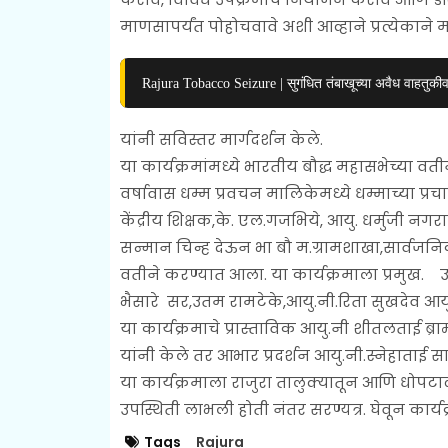
माणसापर्यंत पोहोचवावे अशी आव्हाने प्रत्येकाने मा
Rajura Tobacco Seizure | सुगंधित तंबाखूच्या अवैध वाहतुकी
यांनी सविस्तर मार्गदर्शन केले.
या कार्यक्रमांमध्ये भारतीय बौद्ध महासभेच्या व
वर्षावास धम्म प्रवचन मालिकेमध्ये धम्माच्या प्रचा
केंद्रीय शिक्षक,के. एल.गजभिये, आयु. धर्मुजी नग
सन्मान चिन्ह देऊन भा बौ म.ग्रामशाखा,सार्वज
वतीने करण्यात आला. या कार्यक्रमाला प्रमुख. 
भैसारे सर,उतम रामटेके,आयु.नी.रिता सुखदेव आयु नि
या कार्यक्रमाचे प्रास्ताविक आयु.नी शीतलताई ब्र
यांनी केले तर आभार प्रदर्शन आयु.नी.स्नेहाताई सा
या कार्यक्रमाला राजुरा तालुक्यातून आणि धोपटाळ
उपस्थिती लाभली होती नंतर सरण्यत्र. घेवून कार्
Tags
Rajura