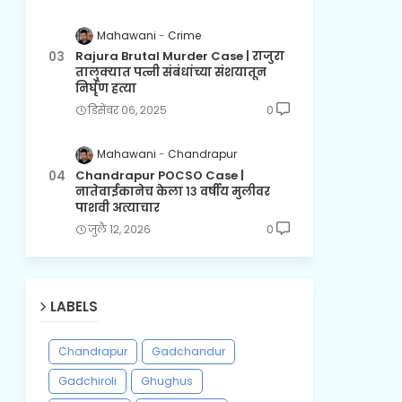
Mahawani
Crime
Rajura Brutal Murder Case | राजुरा
तालुक्यात पत्नी संबंधांच्या संशयातून
निर्घृण हत्या
डिसेंबर ०६, २०२५
0
Mahawani
Chandrapur
Chandrapur POCSO Case |
नातेवाईकानेच केला १३ वर्षीय मुलीवर
पाशवी अत्याचार
जुलै १२, २०२६
0
LABELS
Chandrapur
Gadchandur
Gadchiroli
Ghughus