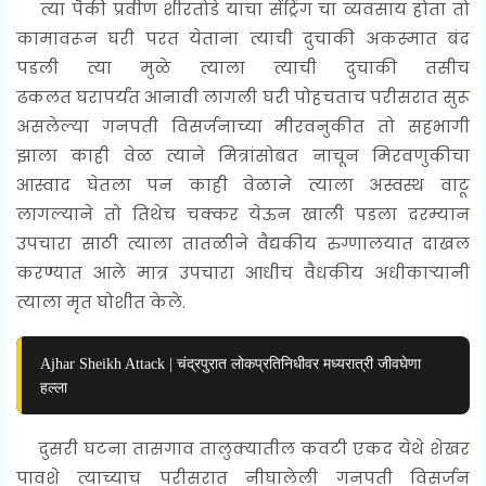
त्या पैकी प्रवीण शीरतोडे
याचा
सेंट्रिंग
चा
व्यवसाय
होता तो
कामावरून
घरी परत येताना त्याची दुचाकी अकस्मात बंद
पडली त्या मुळे त्याला त्याची दुचाकी तसीच
ढकलत
घरापर्यंत
आनावी लागली घरी पोहचताच परीसरात सुरू
असलेल्या गनपती विसर्जनाच्या मीरवनुकीत तो सहभागी
झाला काही वेळ त्याने
मित्रांसोबत
नाचून मिरवणुकीचा
आस्वाद घेतला
पन काही वेळाने त्याला अस्वस्थ वाटू
लागल्याने तो
तिथेच
चक्कर येऊन खाली पडला दरम्यान
उपचारा साठी त्याला तातळीने
वैद्यकीय
रुग्णालयात दाखल
करण्यात आले मात्र उपचारा आधीच वैधकीय अधीकाऱ्यानी
त्याला
मृत
घोशीत केले.
Ajhar Sheikh Attack | चंद्रपुरात लोकप्रतिनिधीवर मध्यरात्री जीवघेणा
हल्ला
दुसरी घटना तासगाव तालुक्यातील कवटी एकद येथे शेखर
पावशे त्याच्याच परीसरात नीघालेली गनपती विसर्जन