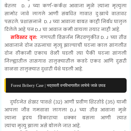
बेतला D. J च्या कर्ण-कर्कश
आवाजा मुळे त्यांना
मृत्यु
ला
सामोर जावे लागले आणी संबधित गावात
दुःखाचे
वातावर
पसरले. प्रशासनाने D. J च्या आवाजा बाबत काही निर्बंध घालुल
दिलेले आहे पन D.J चा आवाज कमी वायला तयार नाही आहे.
सविस्तर वृत्त:
गणपती विसर्जन मिरवणुकीत D. J च्या तीव्र
आवाजाने दोन तरुनाचा
मृत्यु
झाल्याची घटना काल सांगलीत
दोन ठीकानी एकाच वेळी घडली त्या पैकी घटना सांगली
जिल्ह्यातील तासगाव तालुक्यातील कवटे एकद आणि दुसरी
वाळवा तालुक्यात दुधारी
येथे
घडली आहे.
Forest Bribery Case | भद्रावती वनविभागातील लाचेचे जाळे उघड
दुर्घटनेत शेखर पावशे (३२) आणी प्रवीण शिरतोडे (३५) यानी
आपला जीव गमवावा लागला D.J च्या तीव्र आवाजा मुळे
त्याना
हृदय
विकाराचा धक्का बसला आणी त्यात
त्यांचा
मृत्यु
झाला असे बोलले जात आहे.