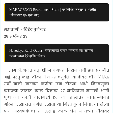
MAHAGENCO Recruitment Scam | महानिर्मिती तंत्रज्ञ-३ भरतीत
‘सीएसआर २५ गुण’ वाद
महावाणी - विरेंद्र पुणेकर
२८ सप्टेंबर २३
Navodaya Rural Quota | नगरपंचायत म्हणजे 'शहर'च का? सर्वोच्च
न्यायालयाचा ऐतिहासिक निर्णय
सांगली: अनंत चतुर्दशीला गणपती विसर्जनाची प्रथा प्रचलीत
आहे. परंतु काही ठीकानी अनंत चतुर्दशी या दीवसाची अतिरिक्त
गर्दी कमी करन्या करीता एक दीवसा आधी मिरवणुका
काढल्या जातात. काल दिनांक. 27 सप्टेंबरला सांगली आणी
पुण्याच्या काही गावामध्ये DJ च्या तालावर नाचत-गाजत
मोठ्या
उत्साहात गणेश उत्सवाच्या
मिरवणुका
निघाल्या
होत्या
पन मिरवणुकीचा तो उत्साह
काल दोन
जनांच्या
जीवावर