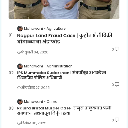
Mahawani
Agriculture
Nagpur Land Fraud Case | कुहीत शेतीविक्री
घोटाळ्याचा भंडाफोड
0
फेब्रुवारी ०४, २०२६
Mahawani
Administration
IPS Mummaka Sudarshan | संघर्षातून उभारलेला
शिस्तप्रिय पोलिस अधिकारी
0
ऑक्टोबर २७, २०२५
Mahawani
Crime
Rajura Brutal Murder Case | राजुरा तालुक्यात पत्नी
संबंधांच्या संशयातून निर्घृण हत्या
0
डिसेंबर ०६, २०२५