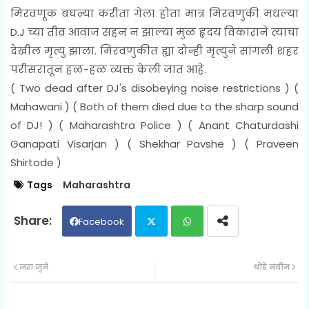
मिरवणूक बघन्या करीता गेला होता मात्र मिरवणुकी मधल्या
D.J च्या तीव्र आवाज सहन न झाल्या मुळ हृदय विकाराने त्याचा
देखील मृत्यु झाला. मिरवणुकीत ह्या दोन्ही मृत्युने सांगली
शहर
परीसरातून हळ-हळ व्यक्त केली जात आहे.
(
Two dead after DJ's disobeying noise restrictions ) (
Mahawani ) (
Both of them died due to the sharp sound
of DJ! ) ( Maharashtra Police ) (
Anant Chaturdashi
Ganapati Visarjan ) ( Shekhar Pavshe ) ( Praveen
Shirtode )
Tags
Maharashtra
Facebook
Twit
Wh
जरा जुने
थोडे नवीन
ter
ats