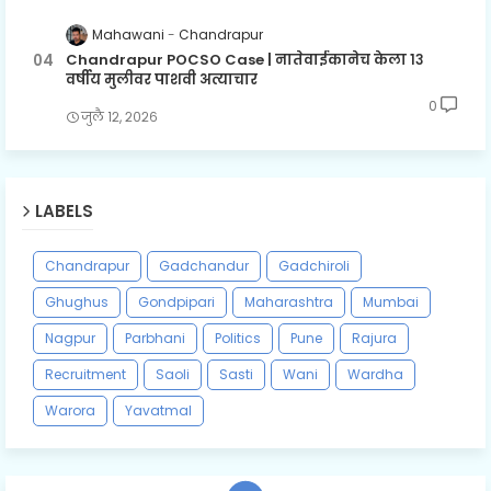
Mahawani
Chandrapur
Chandrapur POCSO Case | नातेवाईकानेच केला १३
वर्षीय मुलीवर पाशवी अत्याचार
0
जुलै १२, २०२६
LABELS
Chandrapur
Gadchandur
Gadchiroli
Ghughus
Gondpipari
Maharashtra
Mumbai
Nagpur
Parbhani
Politics
Pune
Rajura
Recruitment
Saoli
Sasti
Wani
Wardha
Warora
Yavatmal