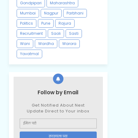
Gondpipari
Maharashtra
Mumbai
Nagpur
Parbhani
Politics
Pune
Rajura
Recruitment
Saoli
Sasti
Wani
Wardha
Warora
Yavatmal
Follow by Email
Get Notified About Next
Update Direct to Your inbox