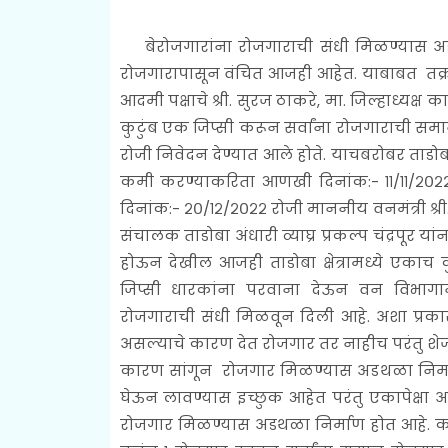
बेरोजगारांना रोजगाराची संधी मिळण्यास 
रोजगारापासून वंचित आजही आहेत. याबाबत तक्र
आदमी पक्षाचे श्री. सुरज ठाकरे, मा. जिल्हाध्यक्ष 
कुटुंब एक जिप्सी करून सर्वांना रोजगाराची सम
रोजी निवेदन देण्यात आले होते. याचबरोबर ताडोबा 
कमी करण्याकरिता आणखी दिनांक:- ११/११/२०२२ 
दिनांक:- २०/१२/२०२२ रोजी माननीय वनमंत्री श्
संचालक ताडोबा अंधारी व्याघ्र प्रकल्प चंद्रपूर या
होऊन देखील आजही ताडोबा क्षेत्रामध्ये एकाच 
जिप्सी धारकांना परवाना देऊन वन विभागान
रोजगाराची संधी मिळवून दिली आहे. अशा प्रका
असल्याचे कारण देत रोजगार तर नाहीच परंतु शे
कारण सांगून रोजगार मिळण्यास अडथळा निर्माण
घेऊन लावण्यास इच्छुक आहेत परंतु एकापेक्षा 
रोजगार मिळण्यास अडथळा निर्माण होत आहे. करित