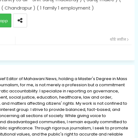
 ( Chandrapur ) (
1 family 1 employment )
app
थोडे नवीन
ief Editor of Mahawani News, holding a Master's Degree in Mass
rnalism, for me, is not merely a profession but a commitment
ratic accountability. I specialize in reporting on governance,
ment, social justice, education, healthcare, law and order,
 and matters affecting citizens' rights. My work is not confined to
interest group. I strive to provide balanced, fact-based, and
erning all sections of society. While giving voice to
and disadvantaged communities, I remain equally committed to
lic significance. Through rigorous journalism, I seek to promote
tutional values, and the public's right to accurate and reliable