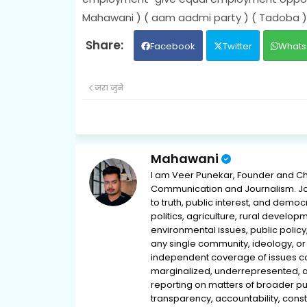
Mahawani ) ( aam aadmi party ) ( Tadoba )
Facebook
Twitter
Whats
जरा जुने
Mahawani
I am Veer Punekar, Founder and Ch
Communication and Journalism. Jou
to truth, public interest, and democ
politics, agriculture, rural develop
environmental issues, public policy,
any single community, ideology, or 
independent coverage of issues conc
marginalized, underrepresented, 
reporting on matters of broader pub
transparency, accountability, consti