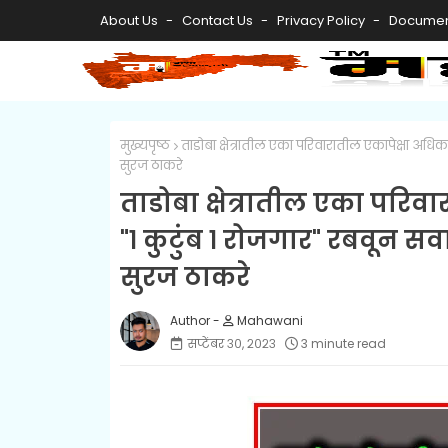
About Us
Contact Us
Privacy Policy
Documen
मुख्यपृष्ठ
ताडोबा क्षेत्रातील एका परिवारातील एकापेक्षा अधिक ज
सुरज ठाकरे
ताडोबा क्षेत्रातील एका परिव
"१ कुटुंब १ रोजगार" रबवून सर्व
सुरज ठाकरे
Mahawani
सप्टेंबर ३०, २०२३
3 minute read