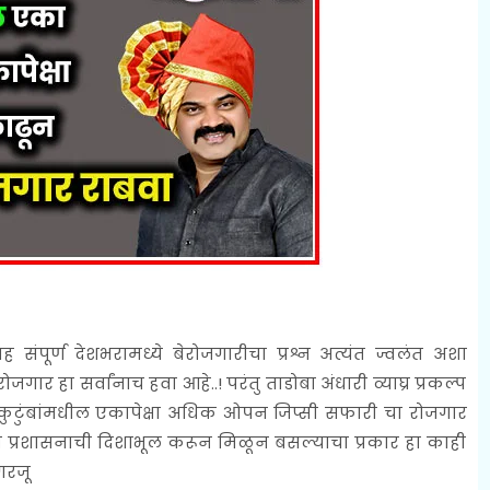
ासह संपूर्ण देशभरामध्ये बेरोजगारीचा प्रश्न अत्यंत ज्वलंत अशा
जगार हा सर्वांनाच हवा आहे..! परंतु ताडोबा अंधारी व्याघ्र प्रकल्प
काच कुटुंबांमधील एकापेक्षा अधिक ओपन जिप्सी सफारी चा रोजगार
ग प्रशासनाची दिशाभूल करून मिळून बसल्याचा प्रकार हा काही
 गरजू