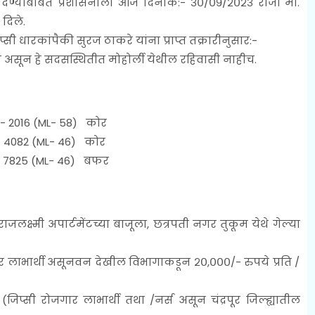
र देण्याबाबत प्रशासनाला आज दिनांक:- ३०/०९/२०२३ रोजी मा.
 दिले.
 धारकांपैकी सुरज ठाकरे यांना प्राप्त तक्रारीनुसार:-
स असून हे सदसस्थितीत मोहोर्ली येथील रहिवासी नाहीच.
- 2016 (ML- 58) कोर
- 4082 (ML- 46) कोर
M- 7825 (ML- 46) बफर
लक्ष्मी अपार्टमेंटच्या बाजूला, छत्रपती नगर तुकूम येथे गेल्या
र लाभार्थी असूनवन देखील विभागाकडून २०,०००/- रुपये प्रति /
िप्सी रोजगार लाभार्थी तथा /नर्स असून चंद्रपूर जिल्ह्यातील