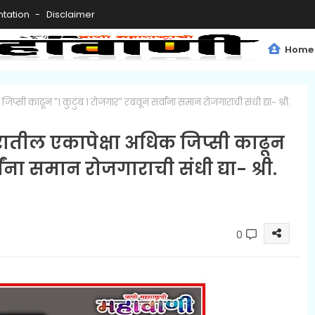
tation
Disclaimer
Home
िप्सी काढून "१ कुटुंब १ रोजगार" रबवून सर्वांना समान रोजगाराची संधी द्या- श्री.
ारातील एकापेक्षा अधिक जिप्सी काढून
ांना समान रोजगाराची संधी द्या- श्री.
0