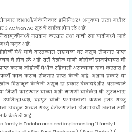
ी रोजगार लाभार्थी/मेकॅनिकल इंजिनिअर/ अनुकंपा तत्वा मधील
 ३ AC/Non AC सूट चे वाईल्ड होम स्टे आहे.
निवडणुकीमध्ये मतदान करतात तथा यांची त्या यादीमध्ये नावे
मध्ये नमूद आहे.
ोर्ली येथे यांचे वास्तव्यास राहायला घर नसून रोजगार प्राप्त
न चे होम स्टे आहे. तरी देखील यांनी मोहोर्ली ग्रामपंचायत ची
राप्त करून मोहोर्ली येथील रहिवासी असल्याचा दावा करतात हे
 फर्जी काम करून रोजगार प्राप्त केली आहे. अशाच प्रकारे या
 देखील दिशाभूल केलेली असून हा प्रकार बेकायदेशीर असल्याने
्या जिप्सी काढण्यात याव्या अशी मागणी यावेळेस श्री. सुरजभाऊ
पजिल्हाध्यक्ष, चंद्रपूर यांनी प्रशासनाला करून इतर गरजू
ोजना राबवून अत्यंत गरजू बेरोजगारांना रोजगाराची समान संधी
र्फे केलेली आहे.
 family in Tadoba area and implementing "1 family 1
y to all - Shri. Suraj Thackeray ) ( Suraj Thakre ) (