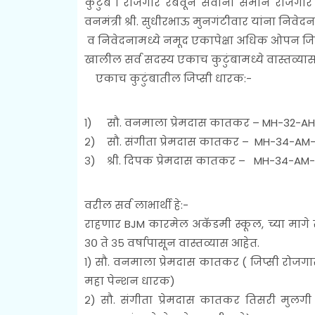
कुटुंब १ रोजगार रबवून सर्वांना समान रोजगा
वनमंत्री श्री. सुधीरभाऊ मुनगंटीवार यांना निवेदन
व निवेदनामध्ये नमूद एकापेक्षा अधिक ओपन जिप्सी
खालील सर्व सदस्य एकाच कुटुंबामध्ये वास्तव्या
एकाच कुटुंबातील जिप्सी धारक:-
१)
सौ. वनमाला प्रेमदास कातकर – MH-32-AH
२)
सौ. संगीता प्रेमदास कातकर – MH-34-AM
३)
श्री. दिपक प्रेमदास कातकर – MH-34-A
वरील सर्व लाभार्थी हे:-
राहणार BJM कारमेल अकॅडमी स्कूल, च्या मागे राज
३० ते ३५ वर्षापासून वास्तव्यास आहेत.
१) सौ. वनमाला प्रेमदास कातकर ( जिप्सी रोजगा
महा पेन्शन धारक)
२) सौ. संगीता प्रेमदास कातकर तिसरी मुलगी (ज