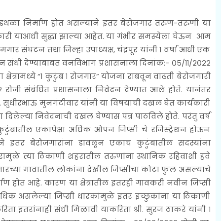
अडथळा निर्माण होत असल्याने इतर बेरोजगार तरुण-तरुणी या
ारी याआधी सुद्धा झाल्या आहेत. या गंभीर समस्येला घेऊन आम
कामगार संघटन तथा जिल्हा उपाध्यक्ष, चंद्रपूर यांनी १ वर्षा आधी एक
ान संधी देण्याबाबत वनविभाग प्रशासनाला दिनांक:- ०५/११/२०२२
क्षेत्रामध्ये “१ कुटुंब १ रोजगार” योजना राबवून वाढती बेरोजगारी
रोजी संबंधित प्रशासनाला निवेदन देण्यात आले होते. यानंतर
री. सुधीरभाऊ मुनगंटीवार यांनी या विषयाची दखल घेत कार्यकारी
ंना दिलेल्या निवेदनाची दखल घेण्यास पत्र पाठविले होते. परंतु वर्ष
कुटुंबातील एकापेक्षा अधिक ओपन जिप्सी चे रजिस्ट्रेशन होऊन
े इतर बेरोजगारांना डावलून एकाच कुटुंबातील सदस्यांना
रामुळे त्या ठिकाणी शहरातील तरुणांना स्थानिक रहिवाशी हवे
जारच्या गावातील लोकांना देखील जिप्सीचा कोटा फुल असल्याचे
 होत आहे. कारण या क्षेत्रातील इतरही गावकरी नवीन जिप्सी
अधिक असलेल्या जिप्सी धारकांमुळे इतर इच्छुकांना या ठिकाणी
ा इतरांनाही संधी मिळावी याकरिता श्री. सुरज ठाकरे यांनी १