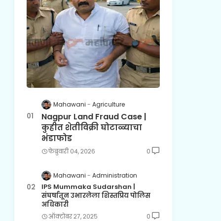
Mahawani
Agriculture
Nagpur Land Fraud Case |
कुहीत शेतीविक्री घोटाळ्याचा
भंडाफोड
फेब्रुवारी ०४, २०२६
0
Mahawani
Administration
IPS Mummaka Sudarshan |
संघर्षातून उभारलेला शिस्तप्रिय पोलिस
अधिकारी
ऑक्टोबर २७, २०२५
0