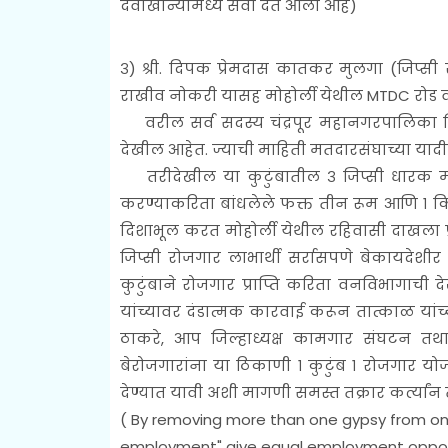
दवाखान्यांमध्ये सेवा देत आली आहे)
३) श्री. दिपक प्रेमदास कातकर मुलगा (जिप्स
राखीव नोकरी यासह मोहोर्ली येथील MTDC रोड वर
वरील सर्व सदस्य चंद्रपूर महानगरपालिका 
देखील आहेत. ज्याची माहिती मतदारसंघाच्या यादी
तरीदेखील या कुटुंबातील ३ जिप्सी धारक मोह
करण्याकरिता बांधलेले फक्त तीन रूम आणि १ किच
दिशाभूल करत मोहोर्ली येथील रहिवासी दाखला प्
जिप्सी रोजगार लाभार्थी सर्रासपणे बेकायदेशीर
कुटुंबाने रोजगार प्राप्ति करिता वनविभागाची
यांच्यावर दंडात्मक कारवाई करून तात्काळ यांच
ठाकरे, आप जिल्हाध्यक्ष कामगार संघटन तथा उ
बेरोजगारांना या ठिकाणी १ कुटुंब १ रोजगार य
देण्यात यावी अशी मागणी समस्त तक्रार कर्त्यांन त
(
By removing more than one gypsy from one
employment" give equal employment opportunit