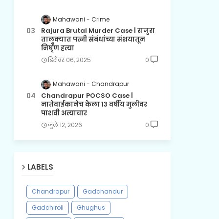
Mahawani
Crime
Rajura Brutal Murder Case | राजुरा
तालुक्यात पत्नी संबंधांच्या संशयातून
निर्घृण हत्या
डिसेंबर ०६, २०२५
0
Mahawani
Chandrapur
Chandrapur POCSO Case |
नातेवाईकानेच केला १३ वर्षीय मुलीवर
पाशवी अत्याचार
जुलै १२, २०२६
0
LABELS
Chandrapur
Gadchandur
Gadchiroli
Ghughus